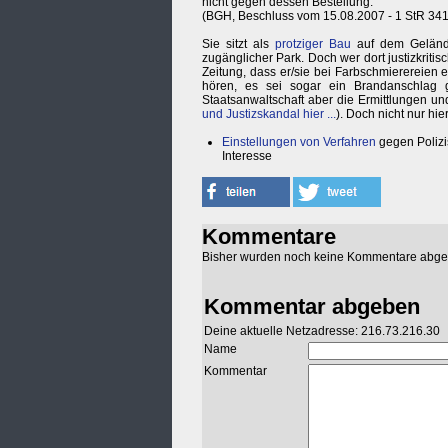
nicht gegen dessen Bestellung.
(BGH, Beschluss vom 15.08.2007 - 1 StR 341
Sie sitzt als
protziger Bau
auf dem Gelände
zugänglicher Park. Doch wer dort justizkritisc
Zeitung, dass er/sie bei Farbschmierereien
hören, es sei sogar ein Brandanschlag 
Staatsanwaltschaft aber die Ermittlungen u
und Justizskandal hier ...
). Doch nicht nur hi
Einstellungen von Verfahren
gegen Polizis
Interesse
Kommentare
Bisher wurden noch keine Kommentare abg
Kommentar abgeben
Deine aktuelle Netzadresse: 216.73.216.30
Name
Kommentar