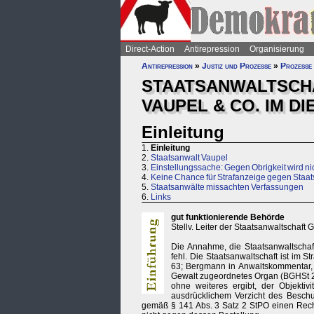
Direct-Action
Antirepression
Organisierung
Antirepression
»
Justiz und Prozesse
»
Prozesse 
STAATSANWALTSCHA
VAUPEL & CO. IM D
Einleitung
1.
Einleitung
2.
Staatsanwalt Vaupel
3.
Einstellungssache: Gegen Obrigkeit wird nich
4.
Keine Chance für Strafanzeige gegen Staa
5.
Staatsanwälte missachten Verfassungen
6.
Links
gut funktionierende Behörde
Stellv. Leiter der Staatsanwaltschaft G
Die Annahme, die Staatsanwaltschaf
fehl. Die Staatsanwaltschaft ist im St
63; Bergmann in Anwaltskommentar, 
Gewalt zugeordnetes Organ (BGHSt 24,
ohne weiteres ergibt, der Objektivi
ausdrücklichem Verzicht des Beschul
gemäß § 141 Abs. 3 Satz 2 StPO einen Rechts