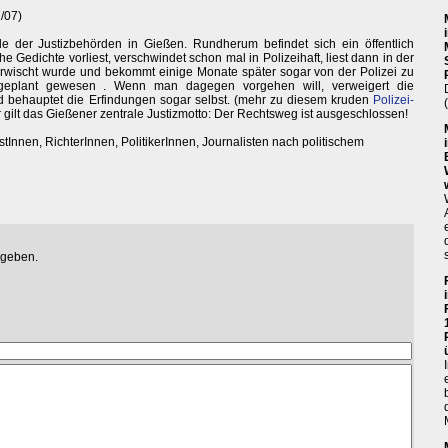
/07)
 der Justizbehörden in Gießen. Rundherum befindet sich ein öffentlich
he Gedichte vorliest, verschwindet schon mal in Polizeihaft, liest dann in der
 erwischt wurde und bekommt einige Monate später sogar von der Polizei zu
geplant gewesen . Wenn man dagegen vorgehen will, verweigert die
nd behauptet die Erfindungen sogar selbst. (mehr zu diesem kruden
Polizei-
er gilt das Gießener zentrale Justizmotto: Der Rechtsweg ist ausgeschlossen!
tInnen, RichterInnen, PolitikerInnen, Journalisten nach politischem
egeben.