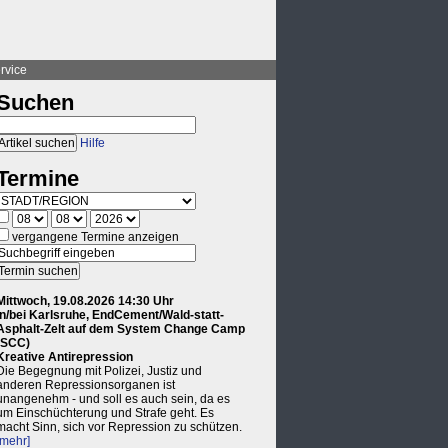
rvice
Suchen
Hilfe
Termine
vergangene Termine anzeigen
Mittwoch, 19.08.2026 14:30 Uhr
in/bei Karlsruhe, EndCement/Wald-statt-
Asphalt-Zelt auf dem System Change Camp
(SCC)
Kreative Antirepression
Die Begegnung mit Polizei, Justiz und
anderen Repressionsorganen ist
unangenehm - und soll es auch sein, da es
um Einschüchterung und Strafe geht. Es
macht Sinn, sich vor Repression zu schützen.
[mehr]