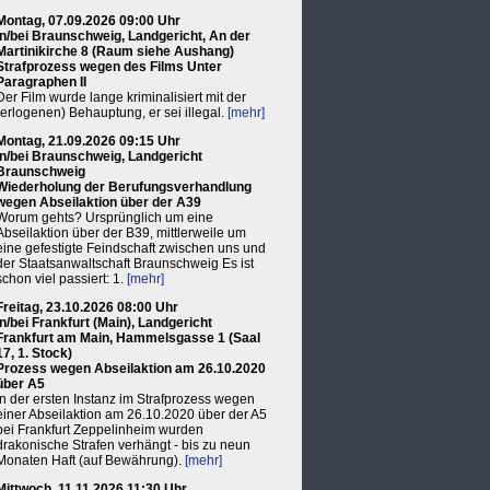
Montag, 07.09.2026 09:00 Uhr
in/bei Braunschweig, Landgericht, An der
Martinikirche 8 (Raum siehe Aushang)
Strafprozess wegen des Films Unter
Paragraphen II
Der Film wurde lange kriminalisiert mit der
(erlogenen) Behauptung, er sei illegal.
[mehr]
Montag, 21.09.2026 09:15 Uhr
in/bei Braunschweig, Landgericht
Braunschweig
Wiederholung der Berufungsverhandlung
wegen Abseilaktion über der A39
Worum gehts? Ursprünglich um eine
Abseilaktion über der B39, mittlerweile um
eine gefestigte Feindschaft zwischen uns und
der Staatsanwaltschaft Braunschweig Es ist
schon viel passiert: 1.
[mehr]
Freitag, 23.10.2026 08:00 Uhr
in/bei Frankfurt (Main), Landgericht
Frankfurt am Main, Hammelsgasse 1 (Saal
17, 1. Stock)
Prozess wegen Abseilaktion am 26.10.2020
über A5
In der ersten Instanz im Strafprozess wegen
einer Abseilaktion am 26.10.2020 über der A5
bei Frankfurt Zeppelinheim wurden
drakonische Strafen verhängt - bis zu neun
Monaten Haft (auf Bewährung).
[mehr]
Mittwoch, 11.11.2026 11:30 Uhr