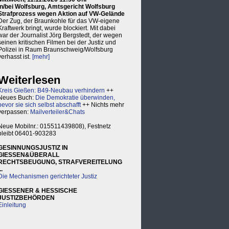
in/bei Wolfsburg, Amtsgericht Wolfsburg
Strafprozess wegen Aktion auf VW-Gelände
Der Zug, der Braunkohle für das VW-eigene
Kraftwerk bringt, wurde blockiert. Mit dabei
war der Journalist Jörg Bergstedt, der wegen
seinen kritischen Filmen bei der Justiz und
Polizei in Raum Braunschweig/Wolfsburg
verhasst ist.
[mehr]
Weiterlesen
Kreis Gießen: B49-Neubau verhindern
++
Neues Buch:
Die Demokratie überwinden,
bevor sie sich selbst abschafft
++ Nichts mehr
verpassen:
Mailverteiler&Chats
Neue Mobilnr.: 015511439808), Festnetz
bleibt 06401-903283
GESINNUNGSJUSTIZ IN
GIESSEN&ÜBERALL
RECHTSBEUGUNG, STRAFVEREITELUNG
..
Die Mechanismen gerichteter Justiz
GIESSENER & HESSISCHE
JUSTIZBEHÖRDEN
Einleitung