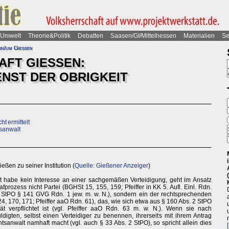
Umwelt
Theorie&Politik
Debatten
Saasen/GI/Mittelhessen
Materialien
Se
in/um Gießen
FT GIESSEN:
IENST DER OBRIGKEIT
t ermittelt
tsanwalt
ießen zu seiner Institution (
Quelle: Gießener Anzeiger
)
t habe kein Interesse an einer sachgemäßen Verteidigung, geht im Ansatz
rafprozess nicht Partei (BGHSt 15, 155, 159; Pfeiffer in KK 5. Aufl. Einl. Rdn.
StPO § 141 GVG Rdn. 1 jew. m. w. N.), sondern ein der rechtsprechenden
 170, 171; Pfeiffer aaO Rdn. 61), das, wie sich etwa aus § 160 Abs. 2 StPO
tät verpflichtet ist (vgl. Pfeiffer aaO Rdn. 63 m. w. N.). Wenn sie nach
digten, selbst einen Verteidiger zu benennen, ihrerseits mit ihrem Antrag
anwalt namhaft macht (vgl. auch § 33 Abs. 2 StPO), so spricht allein dies