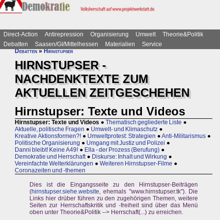
Direct-Action
Antirepression
Organisierung
Umwelt
Theorie&Politik
Debatten
Saasen/GI/Mittelhessen
Materialien
Service
Debatten
»
Hirnstupser
HIRNSTUPSER -
NACHDENKTEXTE ZUM
AKTUELLEN ZEITGESCHEHEN
Hirnstupser: Texte und Videos
Hirnstupser: Texte und Videos
●
Thematisch gegliederte Liste
●
Aktuelle, politische Fragen
●
Umwelt- und Klimaschutz
●
Kreative Aktionsformen?!
●
Umweltprotest: Strategien
●
Anti-Militarismus
●
Politische Organisierung
●
Umgang mit Justiz und Polizei
●
Danni bleibt! Keine A49!
●
Ella - der Prozess (Berufung)
●
Demokratie und Herrschaft
●
Diskurse: Inhalt und Wirkung
●
Vereinfachte Welterklärungen
●
Weiteren Hirnstupser-Filme
●
Coronazeiten und -themen
Dies ist die Eingangsseite zu den Hirnstupser-Beiträgen
(
hirnstupser.siehe.website
, ehemals "www.hirnstupser.tk"). Die
Links hier drüber führen zu den zugehörigen Themen, weitere
Seiten zur Herrschaftskritik und -freiheit sind über das Menü
oben unter Theorie&Politik --> Herrschaft(...) zu erreichen.