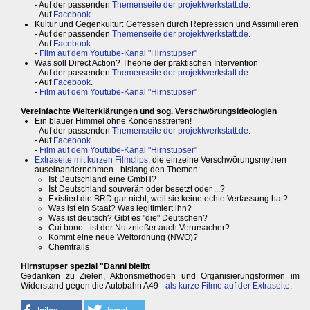
- Auf der passenden
Themenseite der projektwerkstatt.de
.
- Auf
Facebook
.
Kultur und Gegenkultur: Gefressen durch Repression und Assimilieren
- Auf der passenden
Themenseite der projektwerkstatt.de
.
- Auf
Facebook
.
-
Film auf dem Youtube-Kanal "Hirnstupser"
Was soll Direct Action? Theorie der praktischen Intervention
- Auf der passenden
Themenseite der projektwerkstatt.de
.
- Auf
Facebook
.
-
Film auf dem Youtube-Kanal "Hirnstupser"
Vereinfachte Welterklärungen und sog. Verschwörungsideologien
Ein blauer Himmel ohne Kondensstreifen!
- Auf der passenden
Themenseite der projektwerkstatt.de
.
- Auf
Facebook
.
-
Film auf dem Youtube-Kanal "Hirnstupser"
Extraseite mit kurzen Filmclips
, die einzelne Verschwörungsmythen
auseinandernehmen - bislang den Themen:
Ist Deutschland eine GmbH?
Ist Deutschland souverän oder besetzt oder ...?
Existiert die BRD gar nicht, weil sie keine echte Verfassung hat?
Was ist ein Staat? Was legitimiert ihn?
Was ist deutsch? Gibt es "die" Deutschen?
Cui bono - ist der Nutznießer auch Verursacher?
Kommt eine neue Weltordnung (NWO)?
Chemtrails
Hirnstupser spezial "Danni bleibt
Gedanken zu Zielen, Aktionsmethoden und Organisierungsformen im
Widerstand gegen die Autobahn A49 -
als kurze Filme auf der Extraseite
.