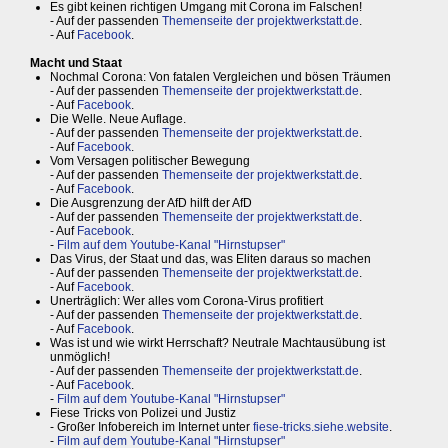
Es gibt keinen richtigen Umgang mit Corona im Falschen!
- Auf der passenden
Themenseite der projektwerkstatt.de
.
- Auf
Facebook
.
Macht und Staat
Nochmal Corona: Von fatalen Vergleichen und bösen Träumen
- Auf der passenden
Themenseite der projektwerkstatt.de
.
- Auf
Facebook
.
Die Welle. Neue Auflage.
- Auf der passenden
Themenseite der projektwerkstatt.de
.
- Auf
Facebook
.
Vom Versagen politischer Bewegung
- Auf der passenden
Themenseite der projektwerkstatt.de
.
- Auf
Facebook
.
Die Ausgrenzung der AfD hilft der AfD
- Auf der passenden
Themenseite der projektwerkstatt.de
.
- Auf
Facebook
.
-
Film auf dem Youtube-Kanal "Hirnstupser"
Das Virus, der Staat und das, was Eliten daraus so machen
- Auf der passenden
Themenseite der projektwerkstatt.de
.
- Auf
Facebook
.
Unerträglich: Wer alles vom Corona-Virus profitiert
- Auf der passenden
Themenseite der projektwerkstatt.de
.
- Auf
Facebook
.
Was ist und wie wirkt Herrschaft? Neutrale Machtausübung ist
unmöglich!
- Auf der passenden
Themenseite der projektwerkstatt.de
.
- Auf
Facebook
.
-
Film auf dem Youtube-Kanal "Hirnstupser"
Fiese Tricks von Polizei und Justiz
- Großer Infobereich im Internet unter
fiese-tricks.siehe.website
.
-
Film auf dem Youtube-Kanal "Hirnstupser"