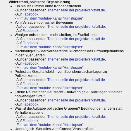
Widerstand, politische Organisierung
Ein blauer Himmel ohne Kondensstreifen!
- Auf der passenden
Themenseite der projektwerkstatt.de
.
- Auf
Facebook
.
-
Film auf dem Youtube-Kanal "Hirnstupser"
Vom Versagen politischer Bewegung
- Auf der passenden
Themenseite der projektwerkstatt.de
.
- Auf
Facebook
.
Weniger entscheiden, mehr streiten, im Zweifel losen
- Auf der passenden
Themenseite der projektwerkstatt.de
.
- Auf
Facebook
.
-
Film auf dem Youtube-Kanal "Hirnstupser"
Nachhaltigkeit – der verheerende Rückschritt des Umweltgedankens
in den 90er Jahren
- Auf der passenden
Themenseite der projektwerkstatt.de
.
- Auf
Facebook
.
-
Film auf dem Youtube-Kanal "Hirnstupser"
Protest als Geschäftsfeld – von Spendenwaschanlagen zu
Politkonzernen
- Auf der passenden
Themenseite der projektwerkstatt.de
.
- Auf
Facebook
.
-
Film auf dem Youtube-Kanal "Hirnstupser"
Offene Räume oder Hausrecht – notwendige Aufklärungen für einen
notwendigen Streit
- Auf der passenden
Themenseite der projektwerkstatt.de
.
- Auf
Facebook
.
Was ist die Aufgabe politischer Gruppen? Bedingungen ändern statt
Verhaltensappelle
- Auf der passenden
Themenseite der projektwerkstatt.de
.
- Auf
Facebook
.
-
Film auf dem Youtube-Kanal "Hirnstupser"
Unerträglich: Wer alles vom Corona-Virus profitiert