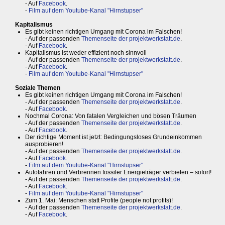
- Auf
Facebook
.
-
Film auf dem Youtube-Kanal "Hirnstupser"
Kapitalismus
Es gibt keinen richtigen Umgang mit Corona im Falschen!
- Auf der passenden
Themenseite der projektwerkstatt.de
.
- Auf
Facebook
.
Kapitalismus ist weder effizient noch sinnvoll
- Auf der passenden
Themenseite der projektwerkstatt.de
.
- Auf
Facebook
.
-
Film auf dem Youtube-Kanal "Hirnstupser"
Soziale Themen
Es gibt keinen richtigen Umgang mit Corona im Falschen!
- Auf der passenden
Themenseite der projektwerkstatt.de
.
- Auf
Facebook
.
Nochmal Corona: Von fatalen Vergleichen und bösen Träumen
- Auf der passenden
Themenseite der projektwerkstatt.de
.
- Auf
Facebook
.
Der richtige Moment ist jetzt: Bedingungsloses Grundeinkommen
ausprobieren!
- Auf der passenden
Themenseite der projektwerkstatt.de
.
- Auf
Facebook
.
-
Film auf dem Youtube-Kanal "Hirnstupser"
Autofahren und Verbrennen fossiler Energieträger verbieten – sofort!
- Auf der passenden
Themenseite der projektwerkstatt.de
.
- Auf
Facebook
.
-
Film auf dem Youtube-Kanal "Hirnstupser"
Zum 1. Mai: Menschen statt Profite (people not profits)!
- Auf der passenden
Themenseite der projektwerkstatt.de
.
- Auf
Facebook
.