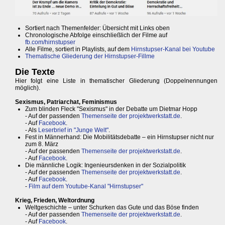
Sortiert nach Themenfelder: Übersicht mit Links oben
Chronologische Abfolge einschließlich der Filme auf
fb.com/hirnstupser
Alle Filme, sortiert in Playlists, auf dem
Hirnstupser-Kanal bei Youtube
Thematische Gliederung der Hirnstupser-Fillme
Die Texte
Hier folgt eine Liste in thematischer Gliederung (Doppelnennungen
möglich).
Sexismus, Patriarchat, Feminismus
Zum blinden Fleck "Sexismus" in der Debatte um Dietmar Hopp
- Auf der passenden
Themenseite der projektwerkstatt.de
.
- Auf
Facebook
.
- Als
Leserbrief in "Junge Welt"
.
Fest in Männerhand: Die Mobilitätsdebatte – ein Hirnstupser nicht nur
zum 8. März
- Auf der passenden
Themenseite der projektwerkstatt.de
.
- Auf
Facebook
.
Die männliche Logik: Ingenieursdenken in der Sozialpolitik
- Auf der passenden
Themenseite der projektwerkstatt.de
.
- Auf
Facebook
.
-
Film auf dem Youtube-Kanal "Hirnstupser"
Krieg, Frieden, Weltordnung
Weltgeschichte – unter Schurken das Gute und das Böse finden
- Auf der passenden
Themenseite der projektwerkstatt.de
.
- Auf
Facebook
.