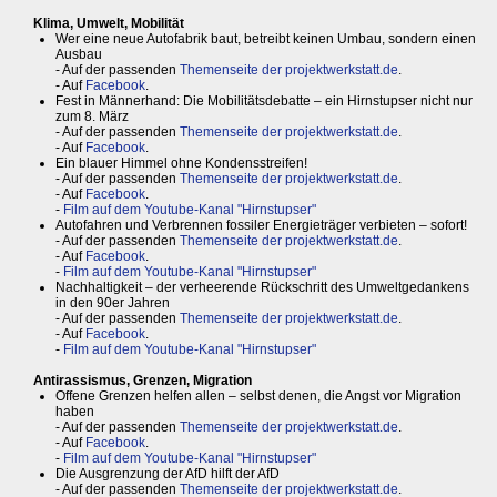
Klima, Umwelt, Mobilität
Wer eine neue Autofabrik baut, betreibt keinen Umbau, sondern einen
Ausbau
- Auf der passenden
Themenseite der projektwerkstatt.de
.
- Auf
Facebook
.
Fest in Männerhand: Die Mobilitätsdebatte – ein Hirnstupser nicht nur
zum 8. März
- Auf der passenden
Themenseite der projektwerkstatt.de
.
- Auf
Facebook
.
Ein blauer Himmel ohne Kondensstreifen!
- Auf der passenden
Themenseite der projektwerkstatt.de
.
- Auf
Facebook
.
-
Film auf dem Youtube-Kanal "Hirnstupser"
Autofahren und Verbrennen fossiler Energieträger verbieten – sofort!
- Auf der passenden
Themenseite der projektwerkstatt.de
.
- Auf
Facebook
.
-
Film auf dem Youtube-Kanal "Hirnstupser"
Nachhaltigkeit – der verheerende Rückschritt des Umweltgedankens
in den 90er Jahren
- Auf der passenden
Themenseite der projektwerkstatt.de
.
- Auf
Facebook
.
-
Film auf dem Youtube-Kanal "Hirnstupser"
Antirassismus, Grenzen, Migration
Offene Grenzen helfen allen – selbst denen, die Angst vor Migration
haben
- Auf der passenden
Themenseite der projektwerkstatt.de
.
- Auf
Facebook
.
-
Film auf dem Youtube-Kanal "Hirnstupser"
Die Ausgrenzung der AfD hilft der AfD
- Auf der passenden
Themenseite der projektwerkstatt.de
.