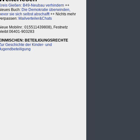
Kreis Gießen: B49-Neubau verhindern
++
Neues Buch:
Die Demokratie überwinden,
bevor sie sich selbst abschafft
++ Nichts mehr
verpassen:
Mailverteiler&Chats
Neue Mobilnr.: 015511439808), Festnetz
bleibt 06401-903283
EINMISCHEN: BETEILIGUNGSRECHTE
Zur Geschichte der Kinder- und
Jugendbeteiligung