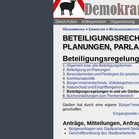
Direct-Action
Antirepression
Organisierung
Organisierung
»
Einmischen
»
Beteiligungsrechte
BETEILIGUNGSRECH
PLANUNGEN, PARLA
Beteiligungsregelun
1.
Allgemein bzw. alle Beteiligungsformen
2.
Beteiligung an Planungen
3.
Besonderheiten und Privilegien für anerk
4.
Kommunalpolitik
5.
Bürger innenentscheide, Volksbegehren u
6.
Naturschutz und Eingriffsregelung
7.
Beteiligungsregelungen in und um Gieße
8.
Buchvorstellungen zum Themenbereich
Gießen hat durch eine eigene
Bürger*inne
geschaffen.
Eingangsseite 
Anträge, Mitteilungen, Anfra
Bürgeranfragen ans Stadtparlament Gie
Geschäftsordnung des Stadtparlaments