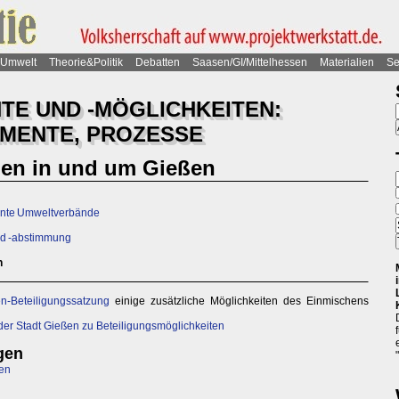
Umwelt
Theorie&Politik
Debatten
Saasen/GI/Mittelhessen
Materialien
Se
TE UND -MÖGLICHKEITEN:
MENTE, PROZESSE
gen in und um Gießen
annte Umweltverbände
nd -abstimmung
n
n-Beteiligungssatzung
einige zusätzliche Möglichkeiten des Einmischens
der Stadt Gießen zu Beteiligungsmöglichkeiten
gen
ßen