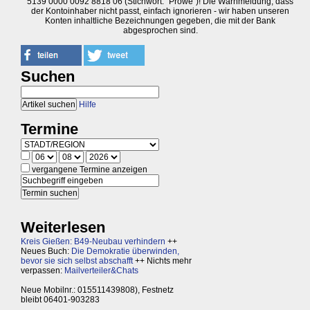
5139 0000 0092 8818 06 (Stichwort: "Prowe")! Die Warnmeldung, dass
der Kontoinhaber nicht passt, einfach ignorieren - wir haben unseren
Konten inhaltliche Bezeichnungen gegeben, die mit der Bank
abgesprochen sind.
Suchen
Hilfe
Termine
vergangene Termine anzeigen
Weiterlesen
Kreis Gießen: B49-Neubau verhindern
++
Neues Buch:
Die Demokratie überwinden,
bevor sie sich selbst abschafft
++ Nichts mehr
verpassen:
Mailverteiler&Chats
Neue Mobilnr.: 015511439808), Festnetz
bleibt 06401-903283