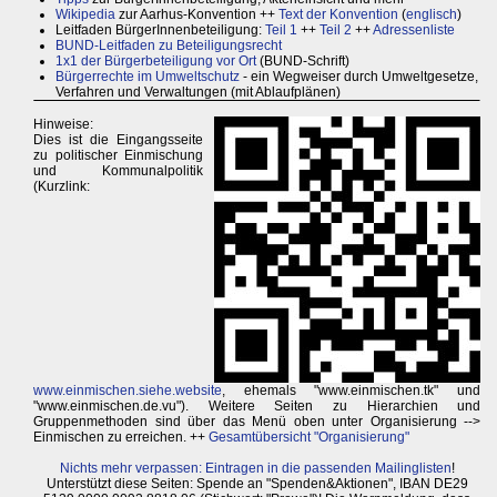
Wikipedia
zur Aarhus-Konvention ++
Text der Konvention
(
englisch
)
Leitfaden BürgerInnenbeteiligung:
Teil 1
++
Teil 2
++
Adressenliste
BUND-Leitfaden zu Beteiligungsrecht
1x1 der Bürgerbeteiligung vor Ort
(BUND-Schrift)
Bürgerrechte im Umweltschutz
- ein Wegweiser durch Umweltgesetze,
Verfahren und Verwaltungen (mit Ablaufplänen)
Hinweise:
Dies ist die Eingangsseite
zu politischer Einmischung
und Kommunalpolitik
(Kurzlink:
www.einmischen.siehe.website
, ehemals "www.einmischen.tk" und
"www.einmischen.de.vu"). Weitere Seiten zu Hierarchien und
Gruppenmethoden sind über das Menü oben unter Organisierung -->
Einmischen zu erreichen. ++
Gesamtübersicht "Organisierung"
Nichts mehr verpassen: Eintragen in die passenden Mailinglisten
!
Unterstützt diese Seiten: Spende an "Spenden&Aktionen", IBAN DE29