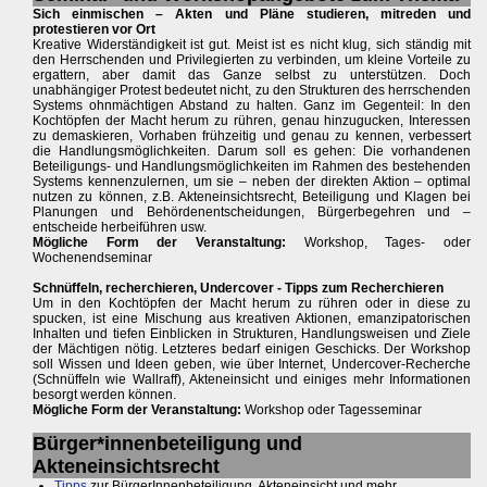
Sich einmischen – Akten und Pläne studieren, mitreden und
protestieren vor Ort
Kreative Widerständigkeit ist gut. Meist ist es nicht klug, sich ständig mit
den Herrschenden und Privilegierten zu verbinden, um kleine Vorteile zu
ergattern, aber damit das Ganze selbst zu unterstützen. Doch
unabhängiger Protest bedeutet nicht, zu den Strukturen des herrschenden
Systems ohnmächtigen Abstand zu halten. Ganz im Gegenteil: In den
Kochtöpfen der Macht herum zu rühren, genau hinzugucken, Interessen
zu demaskieren, Vorhaben frühzeitig und genau zu kennen, verbessert
die Handlungsmöglichkeiten. Darum soll es gehen: Die vorhandenen
Beteiligungs- und Handlungsmöglichkeiten im Rahmen des bestehenden
Systems kennenzulernen, um sie – neben der direkten Aktion – optimal
nutzen zu können, z.B. Akteneinsichtsrecht, Beteiligung und Klagen bei
Planungen und Behördenentscheidungen, Bürgerbegehren und –
entscheide herbeiführen usw.
Mögliche Form der Veranstaltung:
Workshop, Tages- oder
Wochenendseminar
Schnüffeln, recherchieren, Undercover - Tipps zum Recherchieren
Um in den Kochtöpfen der Macht herum zu rühren oder in diese zu
spucken, ist eine Mischung aus kreativen Aktionen, emanzipatorischen
Inhalten und tiefen Einblicken in Strukturen, Handlungsweisen und Ziele
der Mächtigen nötig. Letzteres bedarf einigen Geschicks. Der Workshop
soll Wissen und Ideen geben, wie über Internet, Undercover-Recherche
(Schnüffeln wie Wallraff), Akteneinsicht und einiges mehr Informationen
besorgt werden können.
Mögliche Form der Veranstaltung:
Workshop oder Tagesseminar
Bürger*innenbeteiligung und
Akteneinsichtsrecht
Tipps
zur BürgerInnenbeteiligung, Akteneinsicht und mehr