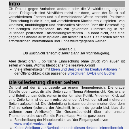
Intro
Ob Protest gegen Vorhaben anderer oder die Verwirklichung eigener
Ideen: Erfolgreich sind Aktivitäten meist nur dann, wenn der Druck auf
verschiedenen Ebenen und auf verschiedene Weise entsteht. Politische
Einmischung ist die Kunst, auf verschiedenen Klaviaturen zu spielen - von
kreativen, unabhängigen und druckvollen Aktionen über die Beschaffung
der richtigen Informationen bis zur gekonnten Einmischung in die
laufenden politischen Entscheidungsverfahren. Es lohnt nicht, das eine
gegen das andere auszuspielen - am besten ist alles. Dafür sollen hier die
erforderlichen Informationen und Tipps weitergegeben werden.
Seneca d.J.
Du willst nicht jähzornig sein? Dann sei nicht neugierig.
Aber denkt dran ... politische Einmischung ohne Druck von außen ist
selten wirksam. Wichtig bleibt daher die kreative Aktion!
Viele Internetseiten mit
Ideen und Beispielen für kreative Aktionen
in
der Öffentlichkeit, dazu passende
Broschüren, DVDs und Bücher
Die Gliederung dieser Seiten
Du bist auf der Eingangsseite zu einem Themenbereich. Die graue
Tabelle oben zeigt dir alle Seiten zum Thema Akteneinsicht, Recherche
und Beteiligungsmöglichkeiten in der formalen Politik. Mit einem Klick auf
eine Zeile kommst du zum entsprechenden Artikel, der oft auf mehreren
Seiten aufgeteilt ist. Die Unterteilung ist dann durchnummeriert über dem
Titel zu sehen (schwarz der Abschnitt, in dem du gerade bist, blau die
weiteren zum Anklicken). Die Gesamtübersicht über alle unsere
Themenbereiche schaffen die Runterklapp-Menüs ganz oben.
Beschreibung der Hauptbereiche auf der Eingangsseite von
www.projektwerkstatt.de
Kleine Anleitung zur Navigation durch diesen riesigen Internetbereich