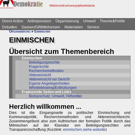
Direct-Action
Antirepression
Organisierung
Umwelt
Theorie&Politik
Debatten
Saasen/GI/Mittelhessen
Materialien
Service
Organisierung
»
Einmischen
EINMISCHEN
Übersicht zum Themenbereich
Einmischen
Beteiligungsrechte
Klagerechte
Recherchemethoden
Akteneinsicht
Akteneinsicht vor Gericht
Eigene Angelegenheiten
Whistleblowing/Enthüllungen
Ergänzende Seiten und Links
Biotopschutz, Umwelt, Hilfsmittel
Herzlich willkommen ...
Dies ist die Eingangsseite zu politischer Einmischung und
Kommunalpolitik, Recherchemethoden und Akteneinsichtsrecht.
Zusammengefasst also zum Aufmischen der formalen Politik durch das
Mitmischen auf der Klaviatur von Beteiligungsrechten und
Transparenzschaffung (Kurzlink:
einmischen.siehe.website
)