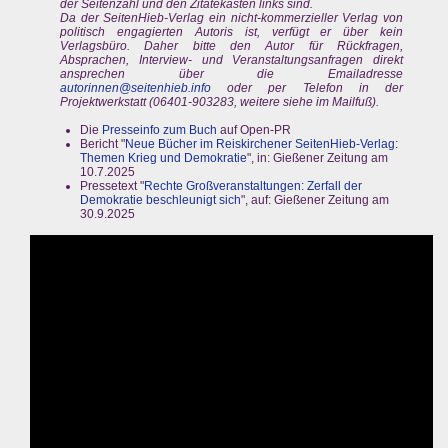
der Seitenzahl und den Zitatekästen links sind.
Da der SeitenHieb-Verlag ein nicht-kommerzieller Verlag von
politisch engagierten Autoris ist, verfügt er über kein
Verlagsbüro. Daher bitte den Autor für Rückfragen,
Absprachen, Interview- und Veranstaltungsanfragen direkt
ansprechen über die Emailadresse
autorinnen@seitenhieb.info
oder per Telefon in der
Projektwerkstatt (06401-903283, weitere siehe im Mailfuß).
Die
Presseinfo zum Buch
auf Open-PR
Bericht "
Neue Bücher im Reiskirchener SeitenHieb-Verlag:
Themen Krieg und Demokratie
", in: Gießener Zeitung am
10.7.2025
Pressetext "
Rechte Großveranstaltungen: Zerfall der
Demokratie beschleunigt sich
", auf: Gießener Zeitung am
30.9.2025