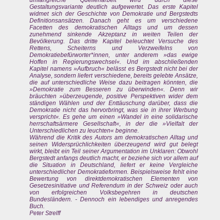
umfangreiche Quellenarbeit wird durch diese
Gestaltungsvariante deutlich aufgewertet. Das erste Kapitel
widmet sich der Geschichte von Demokratie und Bergstedts
Definitionsansätzen. Danach geht es um verschiedene
Facetten des demokratischen Alltags und um dessen
zunehmend sinkende Akzeptanz in weiten Teilen der
Bevölkerung. Das dritte Kapitel beleuchtet Versuche des
Rettens, Scheiterns und Verzweifelns von
Demokratiebefürworter*innen, unter anderem »das ewige
Hoffen in Regierungswechsel«. Und im abschließenden
Kapitel namens »Aufbruch« belässt es Bergstedt nicht bei der
Analyse, sondern liefert verschiedene, bereits gelebte Ansätze,
die auf unterschiedliche Weise dazu beitragen könnten, die
»Demokratie zum Besseren zu überwinden«. Denn wir
bräuchten »überzeugende, positive Perspektiven wider dem
ständigen Wählen und der Enttäuschung darüber, dass die
Demokratie nicht das hervorbringt, was sie in ihrer Werbung
verspricht«. Es gehe um einen »Wandel in eine solidarische
herrschaftsärmere Gesellschaft«, in der die »Vielfalt der
Unterschiedlichen zu leuchten« beginne.
Während die Kritik des Autors am demokratischen Alltag und
seinen Widersprüchlichkeiten überzeugend wird gut belegt
wirkt, bleibt ein Teil seiner Argumentation im Unklaren: Obwohl
Bergstedt anfangs deutlich macht, er beziehe sich vor allem auf
die Situation in Deutschland, liefert er keine Vergleiche
unterschiedlicher Demokratieformen. Beispielsweise fehlt eine
Bewertung von direktdemokratischen Elementen von
Gesetzesinitiative und Referendum in der Schweiz oder auch
von erfolgreichen Volksbegehren in deutschen
Bundesländern. - Dennoch ein lebendiges und anregendes
Buch.
Peter Strelff