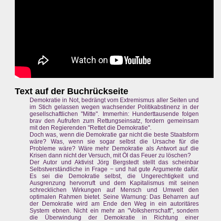
Text auf der Buchrückseite
Demokratie in Not, bedrängt vom Extremismus aller Seiten und
im Stich gelassen wegen wachsender Politikabstinenz in der
gesellschaftlichen "Mitte". Immerhin: Hunderttausende folgen
brav den Aufrufen zum Rettungseinsatz, fordern gemeinsam
mit den Regierenden "Rettet die Demokratie".
Doch was, wenn die Demokratie gar nicht die beste Staatsform
wäre? Was, wenn sie sogar selbst die Ursache für die
Probleme wäre? Wäre mehr Demokratie als Antwort auf die
Krisen dann nicht der Versuch, mit Öl das Feuer zu löschen?
Der Autor und Aktivist Jörg Bergstedt stellt das scheinbar
Selbstverständliche in Frage − und hat gute Argumente dafür.
Es sei die Demokratie selbst, die Ungerechtigkeit und
Ausgrenzung hervorruft und dem Kapitalismus mit seinen
schrecklichen Wirkungen auf Mensch und Umwelt den
optimalen Rahmen bietet. Seine Warnung: Das Beharren auf
der Demokratie wird am Ende den Weg in ein autoritäres
System ebnen. Nicht ein mehr an "Volksherrschaft", sondern
die Überwindung der Demokratie in Richtung einer