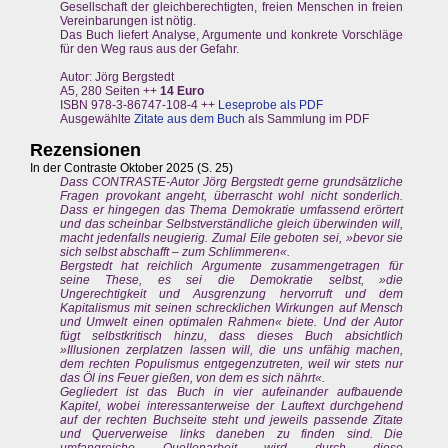
Gesellschaft der gleichberechtigten, freien Menschen in freien
Vereinbarungen ist nötig.
Das Buch liefert Analyse, Argumente und konkrete Vorschläge
für den Weg raus aus der Gefahr.
Autor: Jörg Bergstedt
A5, 280 Seiten ++
14 Euro
ISBN 978-3-86747-108-4 ++
Leseprobe als PDF
Ausgewählte
Zitate aus dem Buch
als Sammlung im PDF
Rezensionen
In der Contraste Oktober 2025 (S. 25)
Dass CONTRASTE-Autor Jörg Bergstedt gerne grundsätzliche
Fragen provokant angeht, überrascht wohl nicht sonderlich.
Dass er hingegen das Thema Demokratie umfassend erörtert
und das scheinbar Selbstverständliche gleich überwinden will,
macht jedenfalls neugierig. Zumal Eile geboten sei, »bevor sie
sich selbst abschafft – zum Schlimmeren«.
Bergstedt hat reichlich Argumente zusammengetragen für
seine These, es sei die Demokratie selbst, »die
Ungerechtigkeit und Ausgrenzung hervorruft und dem
Kapitalismus mit seinen schrecklichen Wirkungen auf Mensch
und Umwelt einen optimalen Rahmen« biete. Und der Autor
fügt selbstkritisch hinzu, dass dieses Buch absichtlich
»Illusionen zerplatzen lassen will, die uns unfähig machen,
dem rechten Populismus entgegenzutreten, weil wir stets nur
das Öl ins Feuer gießen, von dem es sich nährt«.
Gegliedert ist das Buch in vier aufeinander aufbauende
Kapitel, wobei interessanterweise der Lauftext durchgehend
auf der rechten Buchseite steht und jeweils passende Zitate
und Querverweise links daneben zu finden sind. Die