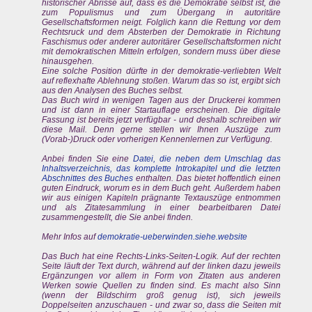
historischer Abrisse auf, dass es die Demokratie selbst ist, die
zum Populismus und zum Übergang in autoritäre
Gesellschaftsformen neigt. Folglich kann die Rettung vor dem
Rechtsruck und dem Absterben der Demokratie in Richtung
Faschismus oder anderer autoritärer Gesellschaftsformen nicht
mit demokratischen Mitteln erfolgen, sondern muss über diese
hinausgehen.
Eine solche Position dürfte in der demokratie-verliebten Welt
auf reflexhafte Ablehnung stoßen. Warum das so ist, ergibt sich
aus den Analysen des Buches selbst.
Das Buch wird in wenigen Tagen aus der Druckerei kommen
und ist dann in einer Startauflage erscheinen. Die digitale
Fassung ist bereits jetzt verfügbar - und deshalb schreiben wir
diese Mail. Denn gerne stellen wir Ihnen Auszüge zum
(Vorab-)Druck oder vorherigen Kennenlernen zur Verfügung.
Anbei finden Sie eine
Datei, die neben dem Umschlag das
Inhaltsverzeichnis, das komplette Introkapitel und die letzten
Abschnittes des Buches
enthalten. Das bietet hoffentlich einen
guten Eindruck, worum es in dem Buch geht. Außerdem haben
wir aus einigen Kapiteln prägnante Textauszüge entnommen
und als Zitatesammlung in einer bearbeitbaren Datei
zusammengestellt, die Sie anbei finden.
Mehr Infos auf
demokratie-ueberwinden.siehe.website
Das Buch hat eine Rechts-Links-Seiten-Logik. Auf der rechten
Seite läuft der Text durch, während auf der linken dazu jeweils
Ergänzungen vor allem in Form von Zitaten aus anderen
Werken sowie Quellen zu finden sind. Es macht also Sinn
(wenn der Bildschirm groß genug ist), sich jeweils
Doppelseiten anzuschauen - und zwar so, dass die Seiten mit