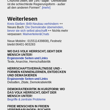
Churchill zitiert, der 1947 sagte: "Demokratie
ist die schlechteste Regierungsform - außer
all den anderen Formen".
[mehr]
Weiterlesen
Kreis Gießen: B49-Neubau verhindern
++
Neues Buch:
Die Demokratie überwinden,
bevor sie sich selbst abschafft
++ Nichts mehr
verpassen:
Mailverteiler&Chats
Neue Mobilnr.: 015511439808), Festnetz
bleibt 06401-903283
WO DAS VOLK HERRSCHT, GEHT DER
MENSCH UNTER!
Ergänzende Seiten und Links
Texte, Anarchie, Herrschaftskritik
HERRSCHAFTSVERHÄLTNISSE UND -
FORMEN KENNENLERNEN, ENTDECKEN
UND DEMASKIEREN
Ergänzende Seiten und Links
Debatten, Zitate, Demokratiekritik
DEMOKRATIEKRITIK IN KURZFORM: WO
DAS VOLK HERRSCHT, GEHT DER
MENSCH UNTER!
Begriffe & zentrale Probleme
FREIE MENSCHEN IN FREIEN
VEREINBARUNGEN: BÜCHER,