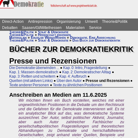
Direct-Action
Antirepression
Organisierung
Umwelt
Theorie&Politik
Debatten
Saasen/GI/Mittelhessen
Materialien
Service
Theorie&Politik
»
Staat & Demokratie
Theorie&Politik
»
Herrschaft erkennen
Materialien
»
Einzelne Werke/Reihen
»
Demokratie. Eine Abrechnung
Theorie&Politik
»
Staat & Demokratie
»
Das Buch zur Demokratiekritik
BÜCHER ZUR DEMOKRATIEKRITIK
Presse und Rezensionen
Die Demokratie überwinden ...
●
Kap. 0: Intro, Fragestellung
●
Kap. 1: Massen-demokratisch
●
Kap. 2: Demokratischer Alltag
●
Kap. 3: Retten und scheitern
●
Kap. 4: Aufbruch
●
Quellen (mit aktiven Links)
●
Über den Autor
●
Presse und Rezensionen
●
Texte anderer Personen
●
Texte zu ähnlichen Positionen
Anschreiben an Medien am 11.6.2025
Wir möchten Ihnen ein Buch vorstellen, welches mit einer
ungewöhnlichen Positionen in die Debatte um den Rechtsruck
und die Gefahren für die Demokratie intervenieren will. Es ist
ein analytischer Blick auf das, was demokratische Systeme
auszeichnet. Der Autor, selbst politischer Aktivist, Journalist,
aber auch Autor zahlreicher Fachbücher zu
gesellschaftspolitischen Fragestellungen und theoretischen
Abhandlungen zu Demokratie und herrschaftsfreieren
Gesellschaften, zeigt anhand vieler Quellen, Beispiele und