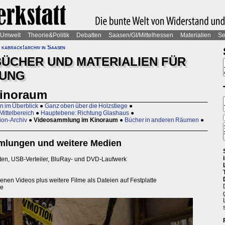
Umwelt
Theorie&Politik
Debatten
Saasen/GI/Mittelhessen
Materialien
Se
»
kabrack!archiv in Saasen
BÜCHER UND MATERIALIEN FÜR
GUNG
inoraum
n im Überblick
●
Ganz oben über die Holzstiege
●
ittelbereich
●
Hauptebene: Richtung Glashaus
●
ion-Archiv
●
Videosammlung im Kinoraum
●
Bücher in anderen Räumen
●
mlungen und weitere Medien
tten, USB-Verteiler, BluRay- und DVD-Laufwerk
en Videos plus weitere Filme als Dateien auf Festplatte
de