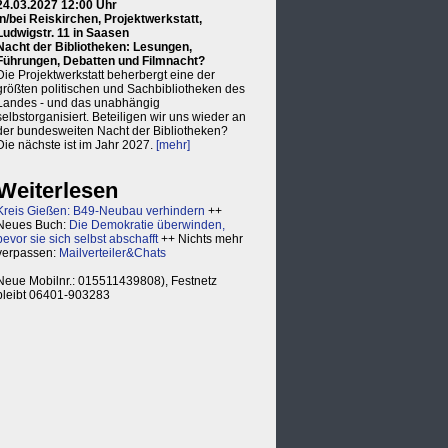
24.03.2027 12:00 Uhr
in/bei Reiskirchen, Projektwerkstatt,
Ludwigstr. 11 in Saasen
Nacht der Bibliotheken: Lesungen,
Führungen, Debatten und Filmnacht?
Die Projektwerkstatt beherbergt eine der
größten politischen und Sachbibliotheken des
Landes - und das unabhängig
selbstorganisiert. Beteiligen wir uns wieder an
der bundesweiten Nacht der Bibliotheken?
Die nächste ist im Jahr 2027.
[mehr]
Weiterlesen
Kreis Gießen: B49-Neubau verhindern
++
Neues Buch:
Die Demokratie überwinden,
bevor sie sich selbst abschafft
++ Nichts mehr
verpassen:
Mailverteiler&Chats
Neue Mobilnr.: 015511439808), Festnetz
bleibt 06401-903283