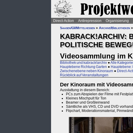
Direct-Action
Antirepression
Organisierung
Saasen/GI/Mittelhessen
»
Archive/Bibliotheken
KABRACK!ARCHIV: 
POLITISCHE BEWE
Videosammlung im K
Bibliothek und kabrack!archiv
●
Alle Kategorie
Hauptebene Richtung Garten
●
Hauptebene: M
Zwischenebene neben Kinoraum
●
Direct-Act
Rückblick auf Veranstaltungen
Der Kinoraum mit Videosam
Ausstattung in diesem Bereich:
PCs zum Abspielen der Filme mit Festpla
Kleines Mischpult für Ton
Beamer und Großleinwand
Sämtliche als VHS, CD und DVD vorhanden
Flipchart, Moderationsmaterial, Pinnwän