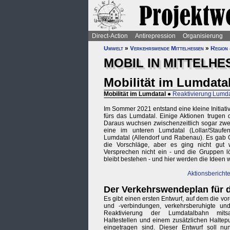
Direct-Action
Antirepression
Organisierung
Umwelt
»
Verkehrswende Mittelhessen
»
Region 
MOBIL IN MITTELHE
Mobilität im Lumdata
Mobilität im Lumdatal
●
Reaktivierung Lumd
Im Sommer 2021 entstand eine kleine Initiat
fürs das Lumdatal. Einige Aktionen trugen di
Daraus wuchsen zwischenzeitlich sogar zwei
eine im unteren Lumdatal (Lollar/Stauf
Lumdatal (Allendorf und Rabenau). Es gab G
die Vorschläge, aber es ging nicht gut we
Versprechen nicht ein - und die Gruppen lö
bleibt bestehen - und hier werden die Ideen w
Aktionsbericht
Der Verkehrswendeplan für 
Es gibt einen ersten Entwurf, auf dem die v
und -verbindungen, verkehrsberuhigte un
Reaktivierung der Lumdatalbahn mit
Haltestellen und einem zusätzlichen Halte
eingetragen sind. Dieser Entwurf soll n