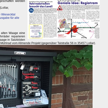
 geschaffen werden
(Lollar,
 Wiesecktal
usgabe für alle
r alten Waage eine
hrräder reparieren
Waage in Salzböden
n-Mühlrad vom Allmende Projekt (gegenüber Talstraße 56 in 35457 Lollar).