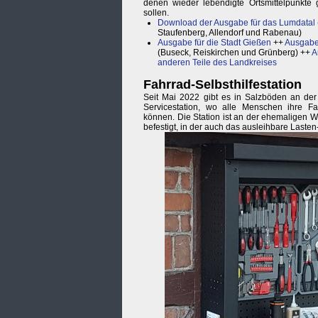
denen wieder lebendigte Ortsmittelpunkte
sollen.
Download der Ausgabe für das Lumdatal
Staufenberg, Allendorf und Rabenau)
Ausgabe für die Stadt Gießen
++
Ausgabe
(Buseck, Reiskirchen und Grünberg) ++
A
anderen Teile des Landkreises
Fahrrad-Selbsthilfestation
Seit Mai 2022 gibt es in Salzböden an de
Servicestation, wo alle Menschen ihre Fa
können. Die Station ist an der ehemaligen 
befestigt, in der auch das ausleihbare Laste