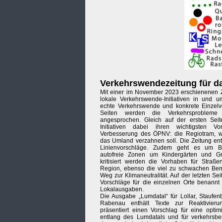
Verkehrswendezeitung für d
Mit einer im November 2023 erschienenen Z
lokale Verkehrswende-Initiativen in und 
echte Verkehrswende und konkrete Einzelvo
Seiten werden die Verkehrsproblem
angesprochen. Gleich auf der ersten Seit
Initiativen dabei ihren wichtigsten V
Verbesserung des ÖPNV: die Regiotram, 
das Umland verzahnen soll. Die Zeitung ent
Linienvorschläge. Zudem geht es um Bar
autofreie Zonen um Kindergärten und Gr
kritisiert werden die Vorhaben für Straß
Region, ebenso die viel zu schwachen B
Weg zur Klimaneutralität. Auf der letzten Se
Vorschläge für die einzelnen Orte benannt –
Lokalausgaben.
Die Ausgabe „Lumdatal“ für Lollar, Staufen
Rabenau enthält Texte zur Reaktivieru
präsentiert einen Vorschlag für eine optim
entlang des Lumdatals und für verkehrsbe