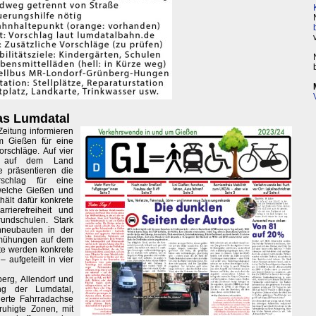
as Lumdatal
eitung informieren
um Gießen für eine
rschläge. Auf vier
e auf dem Land
e präsentieren die
orschlag für eine
welche Gießen und
hält dafür konkrete
rierefreiheit und
undschulen. Stark
enneubauten in der
emühungen auf dem
ite werden konkrete
 aufgeteilt in vier
berg, Allendorf und
ng der Lumdatal,
ierte Fahrradachse
ruhigte Zonen, mit