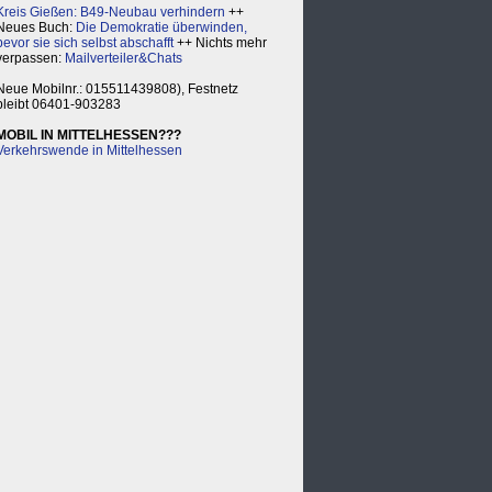
Kreis Gießen: B49-Neubau verhindern
++
Neues Buch:
Die Demokratie überwinden,
bevor sie sich selbst abschafft
++ Nichts mehr
verpassen:
Mailverteiler&Chats
Neue Mobilnr.: 015511439808), Festnetz
bleibt 06401-903283
MOBIL IN MITTELHESSEN???
Verkehrswende in Mittelhessen