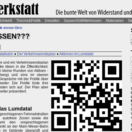
Umwelt
Theorie&Politik
Debatten
Saasen/GI/Mittelhessen
Materialien
Se
& weitere Orte
SSEN???
l
atalbahn
●
Der Verkehrswendeplan
●
Aktionen im Lumdatal
ive und ein Verkehrswendeplan
e Ideen in die Öffentlichkeit.
 kleine Runden von Aktiven -
enberg) und eine im oberen
espräche mit der Politik über
iter: Die Politik löste ihre
sten sich auf. Der Plan aber
eiter präsentiert.
e
das Lumdatal
orgeschlagenen Fahrradstraßen
d autofreie Zonen sowie die
samt den vorgeschlagenen
punkt an der Main-Weser-Bahn
un im Gelände überprüft und