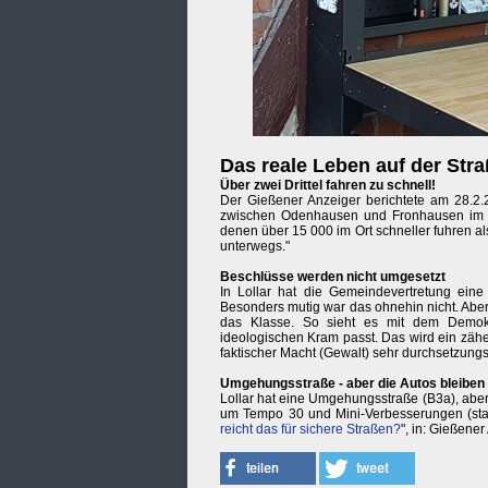
Das reale Leben auf der Str
Über zwei Drittel fahren zu schnell!
Der Gießener Anzeiger berichtete am 28.2.
zwischen Odenhausen und Fronhausen im B
denen über 15 000 im Ort schneller fuhren a
unterwegs."
Beschlüsse werden nicht umgesetzt
In Lollar hat die Gemeindevertretung eine
Besonders mutig war das ohnehin nicht. Aber j
das Klasse. So sieht es mit dem Demokr
ideologischen Kram passt. Das wird ein zähe
faktischer Macht (Gewalt) sehr durchsetzung
Umgehungsstraße - aber die Autos bleiben .
Lollar hat eine Umgehungsstraße (B3a), aber 
um Tempo 30 und Mini-Verbesserungen (statt
reicht das für sichere Straßen?
", in: Gießene