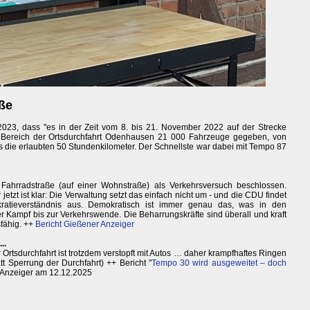
aße
2023, dass "es in der Zeit vom 8. bis 21. November 2022 auf der Strecke
ereich der Ortsdurchfahrt Odenhausen 21 000 Fahrzeuge gegeben, von
ls die erlaubten 50 Stundenkilometer. Der Schnellste war dabei mit Tempo 87
 Fahrradstraße (auf einer Wohnstraße) als Verkehrsversuch beschlossen.
etzt ist klar: Die Verwaltung setzt das einfach nicht um - und die CDU findet
atieverständnis aus. Demokratisch ist immer genau das, was in den
r Kampf bis zur Verkehrswende. Die Beharrungskräfte sind überall und kraft
sfähig. ++
Bericht Gießener Anzeiger
..
Ortsdurchfahrt ist trotzdem verstopft mit Autos … daher krampfhaftes Ringen
 Sperrung der Durchfahrt) ++ Bericht "
Tempo 30 wird ausgeweitet – doch
r Anzeiger am 12.12.2025