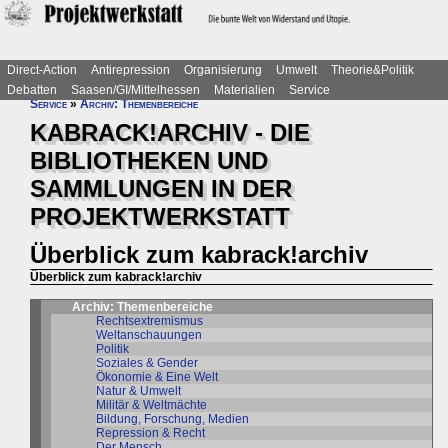
Direct-Action
Antirepression
Organisierung
Umwelt
Theorie&Politik
Debatten
Saasen/GI/Mittelhessen
Materialien
Service
Service
»
Archiv: Themenbereiche
KABRACK!ARCHIV - DIE
BIBLIOTHEKEN UND
SAMMLUNGEN IN DER
PROJEKTWERKSTATT
Überblick zum kabrack!archiv
Überblick zum kabrack!archiv
Archiv: Themenbereiche
Rechtsextremismus
Weltanschauungen
Politik
Soziales & Gender
Ökonomie & Eine Welt
Natur & Umwelt
Militär & Weltmächte
Bildung, Forschung, Medien
Repression & Recht
Der Mensch