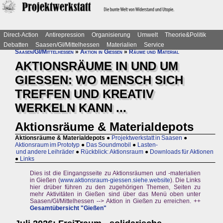
Direct-Action
Antirepression
Organisierung
Umwelt
Theorie&Politik
Debatten
Saasen/GI/Mittelhessen
Materialien
Service
Saasen/GI/Mittelhessen
»
Aktion in Gießen
»
Räume und Material
AKTIONSRÄUME IN UND UM
GIESSEN: WO MENSCH SICH
TREFFEN UND KREATIV
WERKELN KANN ...
Aktionsräume & Materialdepots
Aktionsräume & Materialdepots
●
Projektwerkstatt in Saasen
●
Aktionsraum im Prototyp
●
Das Soundmobil
●
Lasten-
und andere Leihräder
●
Rückblick: Aktionsraum
●
Downloads für Aktionen
●
Links
Dies ist die Eingangsseite zu Aktionsräumen und -materialien
in Gießen (
www.aktionsraum-giessen.siehe.website
). Die Links
hier drüber führen zu den zugehörigen Themen, Seiten zu
mehr Aktivitäten in Gießen sind über das Menü oben unter
Saasen/GI/Mittelhessen --> Aktion in Gießen zu erreichen. ++
Gesamtübersicht "Gießen"