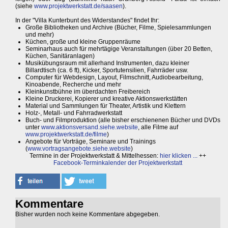
(siehe
www.projektwerkstatt.de/saasen
).
In der "Villa Kunterbunt des Widerstandes" findet Ihr:
Große Bibliotheken und Archive (Bücher, Filme, Spielesammlungen
und mehr)
Küchen, große und kleine Gruppenräume
Seminarhaus auch für mehrtägige Veranstaltungen (über 20 Betten,
Küchen, Sanitäranlagen)
Musikübungsraum mit allerhand Instrumenten, dazu kleiner
Billardtisch (ca. 6 ft), Kicker, Sportutensilien, Fahrräder usw.
Computer für Webdesign, Layout, Filmschnitt, Audiobearbeitung,
Kinoabende, Recherche und mehr
Kleinkunstbühne im überdachten Freibereich
Kleine Druckerei, Kopierer und kreative Aktionswerkstätten
Material und Sammlungen für Theater, Artistik und Klettern
Holz-, Metall- und Fahrradwerkstatt
Buch- und Filmproduktion (alle bisher erschienenen Bücher und DVDs
unter
www.aktionsversand.siehe.website
, alle Filme auf
www.projektwerkstatt.de/filme
)
Angebote für Vorträge, Seminare und Trainings
(
www.vortragsangebote.siehe.website
)
Termine in der Projektwerkstatt & Mittelhessen:
hier klicken ...
++
Facebook-Terminkalender der Projektwerkstatt
Kommentare
Bisher wurden noch keine Kommentare abgegeben.