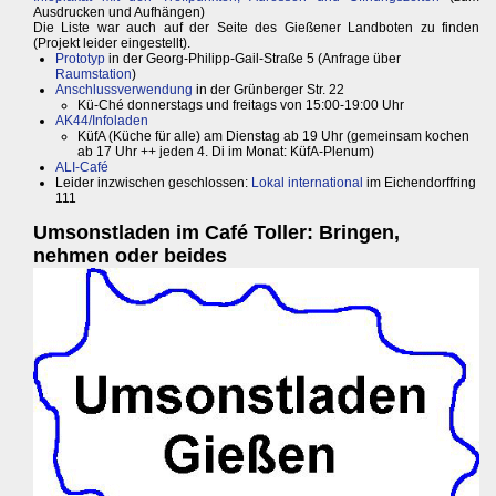
Ausdrucken und Aufhängen)
Die Liste war auch auf der Seite des Gießener Landboten zu finden
(Projekt leider eingestellt).
Prototyp
in der Georg-Philipp-Gail-Straße 5 (Anfrage über
Raumstation
)
Anschlussverwendung
in der Grünberger Str. 22
Kü-Ché donnerstags und freitags von 15:00-19:00 Uhr
AK44/Infoladen
KüfA (Küche für alle) am Dienstag ab 19 Uhr (gemeinsam kochen
ab 17 Uhr ++ jeden 4. Di im Monat: KüfA-Plenum)
ALI-Café
Leider inzwischen geschlossen:
Lokal international
im Eichendorffring
111
Umsonstladen im Café Toller: Bringen,
nehmen oder beides