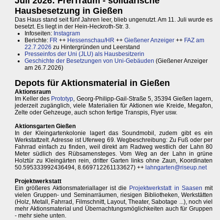
Juli 2026: FreiTraum - solidarische
Hausbesetzung in Gießen
Das Haus stand seit fünf Jahren leer, blieb ungenutzt. Am 11. Juli wurde es
besetzt. Es liegt in der Hein-Heckroth-Str. 3.
Infoseiten:
Instagram
Berichte:
FR
++
Hessenschau/HR
++
Gießener Anzeiger
++
FAZ am
22.7.2026
zu Hintergründen und Leerstand
Presseinfos der Uni (JLU) als Hausbesitzerin
Geschichte der Besetzungen von Uni-Gebäuden
(Gießener Anzeiger
am 26.7.2026)
Depots für Aktionsmaterial in Gießen
Aktionsraum
Im Keller des
Prototyp
, Georg-Philipp-Gail-Straße 5, 35394 Gießen lagern,
jederzeit zugänglich, viele Materialien für Aktionen wie Kreide, Megafon,
Zelte oder Gehzeuge, auch schon fertige Transpis, Flyer usw.
Aktionsgarten Gießen
In der Kleingartenkolonie lagert das Soundmobil, zudem gibt es ein
Werkstattzelt. Adresse ist Uferweg 69. Wegbeschreibung: Zu Fuß oder per
Fahrrad einfach zu finden, weil direkt am Radweg westlich der Lahn 80
Meter südlich des Rübsamensteges. Vom Weg an der Lahn in grüne
Holztür zu Kleingärten rein, dritter Garten links ohne Zaun, Koordinaten
50.595333992436494, 8.669712261133627) ++
lahngarten@riseup.net
Projektwerkstatt
Ein größeres Aktionsmateriallager ist die
Projektwerkstatt in Saasen
mit
vielen Gruppen- und Seminarräumen, riesigen Bibliotheken, Werkstätten
(Holz, Metall, Fahrrad, Filmschnitt, Layout, Theater, Sabotage ...), noch viel
mehr Aktionsmaterial und Übernachtungsmöglichkeiten auch für Gruppen
- mehr siehe unten.