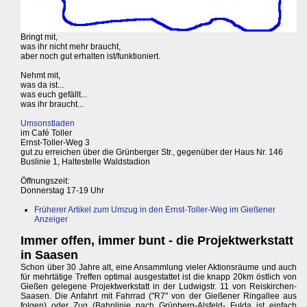
Bringt mit,
was ihr nicht mehr braucht,
aber noch gut erhalten ist/funktioniert.
Nehmt mit,
was da ist...
was euch gefällt...
was ihr braucht...
Umsonstladen
im Café Toller
Ernst-Toller-Weg 3
gut zu erreichen über die Grünberger Str., gegenüber der Haus Nr. 146
Buslinie 1, Haltestelle Waldstadion
Öffnungszeit:
Donnerstag 17-19 Uhr
Früherer Artikel zum Umzug in den Ernst-Toller-Weg im Gießener
Anzeiger
Immer offen, immer bunt - die Projektwerkstatt
in Saasen
Schon über 30 Jahre alt, eine Ansammlung vieler Aktionsräume und auch
für mehrtätige Treffen optimal ausgestattet ist die knapp 20km östlich von
Gießen gelegene Projektwerkstatt in der Ludwigstr. 11 von Reiskirchen-
Saasen. Die Anfahrt mit Fahrrad ("R7" von der Gießener Ringallee aus
folgen) oder Zug (Bahnlinie nach Grünberg-Alsfeld- Fulda ist einfach