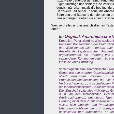
(bzw. weitergehender der Einführung neue
Eigentumsfrage und schlägt eine Verteil
deutlich näherkommt als die heutige, dur
Der zweite Teil seiner Theorie, die Absch
Befreiung und Stärkung der Menschen ents
Zins anhängen, stehen sie anarchistische
Weit verbreitet sind in anarchistischen Te
oben".
Im Original: Anarchistische
Kropotkin, Peter, zitiert in: Was ist eige
Bei einer Konzentration der Produktio
des Wohlstandes aller, sondern auch 
Anstelle der kapitalistischen Ausbeut
organisierender, die Trennung von 
verbundener Kommunen treten. So erst 
für seine volle Entfaltung.
Vorschläge für eine anarchistische Öko
Genau wie alle anderen Gesellschaftsber
oben" organisiert werden, d. 
Produktionsgemeinschaften, die sich
VerbraucherInnen zu wirtschaftlichen 
die landwirtschaftlichen Genossenschaf
Die Wirtschaft sollte also nicht durch
d. h. an den tatsächlichen Bedürf
(VerbraucherInnen) orientieren. Nun 
Ordnung nicht dem Zufall überlassen 
sollten sich Industrie und Produkti
Erfahrung Probleme, wie z.B. Transpo
beschließen und durchführen. Es leu