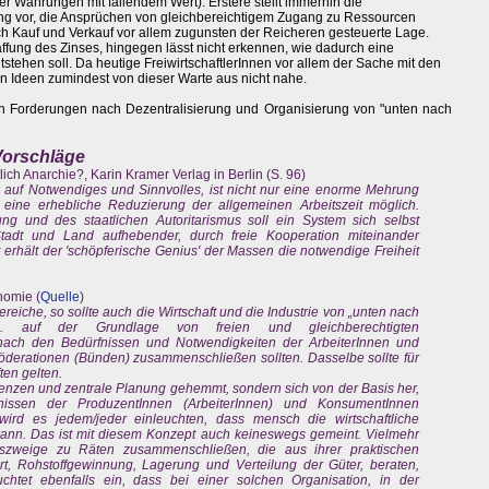
r Währungen mit fallendem Wert). Erstere stellt immerhin die
ung vor, die Ansprüchen von gleichbereichtigem Zugang zu Ressourcen
ch Kauf und Verkauf vor allem zugunsten der Reicheren gesteuerte Lage.
affung des Zinses, hingegen lässt nicht erkennen, wie dadurch eine
tehen soll. Da heutige FreiwirtschaftlerInnen vor allem der Sache mit den
n Ideen zumindest von dieser Warte aus nicht nahe.
xten Forderungen nach Dezentralisierung und Organisierung von "unten nach
 Vorschläge
ntlich Anarchie?, Karin Kramer Verlag in Berlin (S. 96)
n auf Notwendiges und Sinnvolles, ist nicht nur eine enorme Mehrung
eine erhebliche Reduzierung der allgemeinen Arbeitszeit möglich.
ung und des staatlichen Autoritarismus soll ein System sich selbst
Stadt und Land aufhebender, durch freie Kooperation miteinander
erhält der 'schöpferische Genius' der Massen die notwendige Freiheit
nomie (
Quelle
)
eiche, so sollte auch die Wirtschaft und die Industrie von „unten nach
h. auf der Grundlage von freien und gleichberechtigten
 nach den Bedürfnissen und Notwendigkeiten der ArbeiterInnen und
Föderationen (Bünden) zusammenschließen sollten. Dasselbe sollte für
ten gelten.
 Grenzen und zentrale Planung gehemmt, sondern sich von der Basis her,
nissen der ProduzentInnen (ArbeiterInnen) und KonsumentInnen
wird es jedem/jeder einleuchten, dass mensch die wirtschaftliche
kann. Das ist mit diesem Konzept auch keineswegs gemeint. Vielmehr
onszweige zu Räten zusammenschließen, die aus ihrer praktischen
rt, Rohstoffgewinnung, Lagerung und Verteilung der Güter, beraten,
chtet ebenfalls ein, dass bei einer solchen Organisation, in der