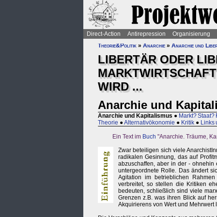
Direct-Action
Antirepression
Organisierung
Theorie&Politik
»
Anarchie
»
Anarchie und Libe
LIBERTÄR ODER LI
MARKTWIRTSCHAFT 
WIRD ...
Anarchie und Kapita
Anarchie und Kapitalismus
●
Markt? Staat? 
Theorie
●
Alternativökonomie
●
Kritik
●
Links 
Ein Text im
Buch
"Anarchie. Träume, Ka
Zwar beteiligen sich viele Anarchist
radikalen Gesinnung, das auf Profit
abzuschaffen, aber in der - ohnehin 
untergeordnete Rolle. Das ändert s
Agitation im betrieblichen Rahmen
verbreitet, so stellen die Kritike
bedeuten, schließlich sind viele mar
Grenzen z.B. was ihren Blick auf he
Akquirierens von Wert und Mehrwert l