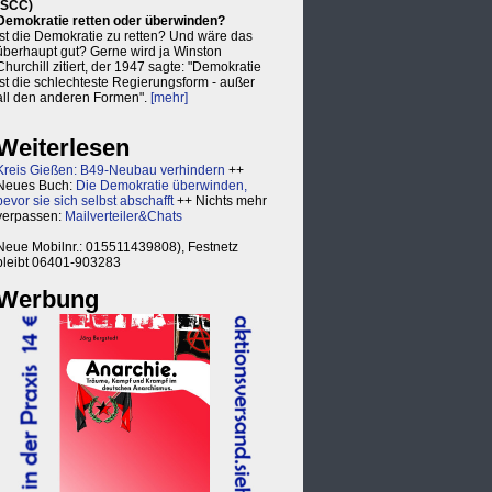
(SCC)
Demokratie retten oder überwinden?
Ist die Demokratie zu retten? Und wäre das
überhaupt gut? Gerne wird ja Winston
Churchill zitiert, der 1947 sagte: "Demokratie
ist die schlechteste Regierungsform - außer
all den anderen Formen".
[mehr]
Weiterlesen
Kreis Gießen: B49-Neubau verhindern
++
Neues Buch:
Die Demokratie überwinden,
bevor sie sich selbst abschafft
++ Nichts mehr
verpassen:
Mailverteiler&Chats
Neue Mobilnr.: 015511439808), Festnetz
bleibt 06401-903283
Werbung