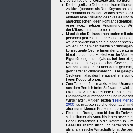
Die Vorschläge und Konzepte aus mehreren S
Die bürgerliche Debatte um kontrolliertes
Aufsicht (benannt als Neo-Keynesianismu
international in Bretton-Woods beschloss
ersteres eine Stärkung des Staates und z
anarchistischen Ideen konträr gegenübers
einer - weiter nötigen - Aneignung der Wi
der Mitbestimmung gemeint ist.
Marxistische Diskussionen enden mitunte
personell gibt es eine hohe Überschneidu
weiterentwickelnd sind die sogenannten 
wollen und damit an ziemlich grundlegende
konsequente GegnerInnen der Eigentumsf
bleibt die beliebte Floskel von der Verges
Eigentümer gemeint (wie es bei dem oft s
es keinen emanzipatorischen Gewinn, den
Konzernleitungen. Ist aber damit gemeint,
geschaffener Zusammenschlüsse gelegt wir
Strukturen, also des Herausziehens von 
freien Kooperationen.
Zum Teil ebenfalls marxistischen Ursprun
aus dem Bereich freier Softwareentwicklu
Ökonomie & Linux) geführte Debatte um ein
Profitdenken durchzogenes und in diesem
Wirtschaften. Mit den Texten "
Freie Mensc
2000
) schwappten solche Ideen auch in d
aber nur in kleinen Kreisen unabhängiger u
Eher eine Randgruppe bilden die Freiwirts
sich mitunter als AnarchistInnen bezeich
Gesell, betrachten. Da die Räterepublik m
Gesell für anarchistisch und betrachten 
als anarchistiche Wirtschaftsform. Sie be