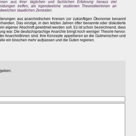
Innen aus ihrer täglichen und fachlichen Erfahrung heraus viel
eidungen treffen, als irgendwelche studierten TheoretikerInnen an
dwelchen staatlichen Zentralen.
rderungen aus anarchistischen Kreisen zur zukünftigen Ökonomie benannt
rhanden. Das einzige, in den letzten Jahren öfter benannte oder diskutierte
in eigener Abschnitt gewidmet werden soll. Es ist schon bezeichnend, dass
ng war. Die deutschsprachige Anarchie bringt noch weniger Theorie hervor.
 der AnarchistInnen sind. Ihre Konzepte appellieren an die Gutmenschen und
alle ein bisschen mehr aufpassen und die Guten regieren.
egeben.