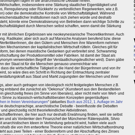
trömungen ragen in die anarchistische Debatte hinein:
 Wirtschaften, insbesondere eine Stärkung staatlicher Eigentätigkeit und
s, Reregulierung oder Rückkehr zu verbindlichen Regelwerken, wie z.B.
en) oder die demokratische Kontrolle von Wirtschaftstätigkeit. Während
wischenstaatlicher Institutionen nach sich ziehen würde und deshalb
teht, könnte eine Demokratisierung von Betrieben dann wichtige Schritte zu
rtschaftstätigkeit durch Menschen selbst schaffen, wenn damit die Stärkung
r mit ähnlichen Ergebnissen wie neokeynesianische TheoretikerInnen. Auch
ng. Radikaler, aber sich auch auf Marxsche Analysen berufend bzw. diese
WertkritikerInnen, die den Gütern und Menschen ihre Warenform nehmen
n Mechanismen der kapitalistischen Wirtschaft rütteln. Gleiches gilt für
orm, bei denen maxistische Gedanken gut verbreitet sind. Schwammig
ellschaftung der Produktionsmittel oder Fabriken. Ist damit der Staat als
ynonym verwendeten Begriff der Verstaatlichungdeutlicher wird). Dann gäbe
n der Staat ist für die Menschen genauso unerreichbar wie
 dass die wirtschaftliche Tätigkeit in die Hand der BürgerInnen und von ihr
d, so wäre dies ein Schritt in Richtung der Entmachtung zentraler
Gestaltungskraft aus Staat und Markt zugungsten der Menschen und ihrer
gs, aber auch getragen von ideologisch nicht festgelegten Menschen z.B.
ng entstand die zunächst als "Oekonux" (Kunstwort aus den Bestandteilen
 gleichzeitig freies (im Sinne von liberales), aber nicht mehr von Wert- und
 Sinne zu klassisch-wirtschaftsliberalen Konzepten gegenläufiges
hen in freien Vereinbarungen
" (aktuelles
Buch aus 2012
,
1. Auflage im Jahr
ie deutschsprachige, anarchistische Debatte - beeinflusste die Debatten
nd gleichzeitig nicht theoriefeindlicher AktivistInnen.
chaftlerInnen, die hier auch nur deshalb Erwähnung finden, weil sie selbst
nen und als Vordenker den Finanzchef der Münchener Räterepublik, Silvio
it anarchistischen Ideen in Verbindung gebracht wird, halten viele auch
deshalb die von ihm entworfene Theorie einer natürlichen Wirtschaftsordnung
steht aus zwei Teilen - einer Bodenreform und der Abschaffung des Zinses