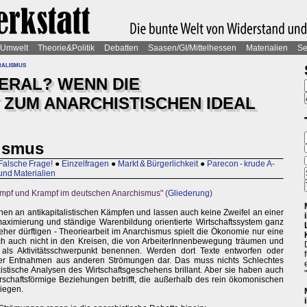
Umwelt
Theorie&Politik
Debatten
Saasen/GI/Mittelhessen
Materialien
Se
ralismus
BERAL? WENN DIE
ZUM ANARCHISTISCHEN IDEAL
lismus
Falsche Frage!
●
Einzelfragen
●
Markt & Bürgerlichkeit
●
Parecon - krude A-
und Materialien
mpf und Krampf im deutschen Anarchismus" (
Gliederung
)
Innen an antikapitalistischen Kämpfen und lassen auch keine Zweifel an einer
maximierung und ständige Warenbildung orientierte Wirtschaftssystem ganz
eher dürftigen - Theoriearbeit im Anarchismus spielt die Ökonomie nur eine
ich auch nicht in den Kreisen, die von ArbeiterInnenbewegung träumen und
 als Aktivitätsschwerpunkt benennen. Werden dort Texte entworfen oder
n eher Entnahmen aus anderen Strömungen dar. Das muss nichts Schlechtes
xistische Analysen des Wirtschaftsgeschehens brillant. Aber sie haben auch
rrschaftsförmige Beziehungen betrifft, die außerhalb des rein ökomonischen
iegen.