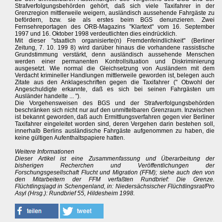
Strafverfolgungsbehörden gehört, daß sich viele Taxifahrer in der
Grenzregion mittlerweile weigern, ausländisch aussehende Fahrgäste zu
befördern, bzw. sie als erstes beim BGS denunzieren. Zwei
Fernsehreportagen des ORB-Magazins "Klartext" vom 16. September
1997 und 16. Oktober 1998 verdeutlichten dies eindrücklich.
Mit dieser "staatlich organisierte(n) Fremdenfeindlichkeit" (Berliner
Zeitung, 7. 10. 199 8) wird darüber hinaus die vorhandene rassistische
Grundstimmung verstärkt, denn ausländisch aussehende Menschen
werden einer permanenten Kontrollsituation und Diskriminierung
ausgesetzt. Wie normal die Gleichsetzung von Ausländern mit dem
Verdacht krimineller Handlungen mittlerweile geworden ist, belegen auch
Zitate aus den Anklageschriften gegen die Taxifahrer (" Obwohl der
Angeschuldigte erkannte, daß es sich bei seinen Fahrgästen um
Ausländer handelte ... ").
Die Vorgehensweisen des BGS und der Strafverfolgungsbehörden
beschränken sich nicht nur auf den unmittelbaren Grenzraum. Inzwischen
ist bekannt geworden, daß auch Ermittlungsverfahren gegen vier Berliner
Taxifahrer eingeleitet worden sind, deren Vergehen darin bestehen soll,
innerhalb Berlins ausländische Fahrgäste aufgenommen zu haben, die
keine gültigen Aufenthaltspapiere hatten.
Weitere Informationen
Dieser Artikel ist eine Zusammenfassung und Überarbeitung der
bisherigen Recherchen und Veröffentlichungen der
Forschungsgesellschaft Flucht und Migration (FFM); siehe auch den von
den Mitarbeitern der FFM verfaßten Rundbrief: Die Grenze.
Flüchtlingsjagd in Schengenland, in: Niedersächsischer Flüchtlingsrat/Pro
Asyl (Hrsg.): Rundbrief 55, Hildesheim 1998.