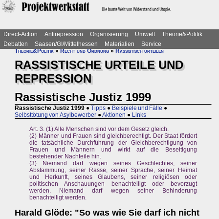
Direct-Action
Antirepression
Organisierung
Umwelt
Theorie&Politik
Debatten
Saasen/GI/Mittelhessen
Materialien
Service
Theorie&Politik
»
Recht und Ordnung
»
Rassistisch urteilen
RASSISTISCHE URTEILE UND
REPRESSION
Rassistische Justiz 1999
Rassistische Justiz 1999
●
Tipps
●
Beispiele und Fälle
●
Selbsttötung von Asylbewerber
●
Aktionen
●
Links
Art. 3. (1) Alle Menschen sind vor dem Gesetz gleich.
(2) Männer und Frauen sind gleichberechtigt. Der Staat fördert
die tatsächliche Durchführung der Gleichberechtigung von
Frauen und Männern und wirkt auf die Beseitigung
bestehender Nachteile hin.
(3) Niemand darf wegen seines Geschlechtes, seiner
Abstammung, seiner Rasse, seiner Sprache, seiner Heimat
und Herkunft, seines Glaubens, seiner religiösen oder
politischen Anschauungen benachteiligt oder bevorzugt
werden. Niemand darf wegen seiner Behinderung
benachteiligt werden.
Harald Glöde: "So was wie Sie darf ich nicht