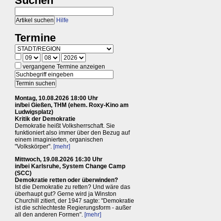
Suchen
Hilfe
Termine
vergangene Termine anzeigen
Montag, 10.08.2026 18:00 Uhr
in/bei Gießen, THM (ehem. Roxy-Kino am
Ludwigsplatz)
Kritik der Demokratie
Demokratie heißt Volksherrschaft. Sie
funktioniert also immer über den Bezug auf
einem imaginierten, organischen
"Volkskörper".
[mehr]
Mittwoch, 19.08.2026 16:30 Uhr
in/bei Karlsruhe, System Change Camp
(SCC)
Demokratie retten oder überwinden?
Ist die Demokratie zu retten? Und wäre das
überhaupt gut? Gerne wird ja Winston
Churchill zitiert, der 1947 sagte: "Demokratie
ist die schlechteste Regierungsform - außer
all den anderen Formen".
[mehr]