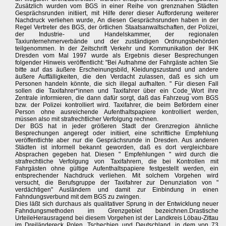
Zusätzlich wurden vom BGS in einer Reihe von grenznahen Städten
Gesprächsrunden initiiert, mit Hilfe derer dieser Aufforderung weiterer
Nachdruck verliehen wurde, An diesen Gesprächsrunden haben in der
Regel Vertreter des BGS, der örtlichen Staatsanwaltschaften, der Polizei,
der Industrie- und Handelskammer, der regionalen
Taxiunternehmerverbände und der zuständigen Ordnungsbehörden
teilgenommen. In der Zeitschrift Verkehr und Kommunikation der IHK
Dresden vom Mal 1997 wurde als Ergebnis dieser Besprechungen
folgender Hinweis veröffentlicht: "Bei Aufnahme der Fahrgäste achten Sie
bitte auf das äußere Erscheinungsbild, Kleidungszustand und andere
äußere Auffälligkeiten, die den Verdacht zulassen, daß es sich um
Personen handeln könnte, die sich illegal aufhalten. " Für diesen Fall
sollen die Taxifahrer*innen und Taxifahrer über ein Code_Wort ihre
Zentrale informieren, die dann dafür sorgt, daß das Fahrzeug vom BGS
bzw. der Polizei kontrolliert wird. Taxifahrer, die beim Befördern einer
Person ohne ausreichende Aufenthaltspapiere kontrolliert werden,
müssen also mit strafrechtlicher Verfolgung rechnen.
Der BGS hat in jeder größeren Stadt der Grenzregion ähnliche
Besprechungen angeregt oder initiiert, eine schriftliche Empfehlung
veröffentlichte aber nur die Gesprächsrunde in Dresden. Aus anderen
Städten ist informell bekannt geworden, daß es dort vergleichbare
Absprachen gegeben hat. Diesen " Empfehlungen " wird durch die
strafrechtliche Verfolgung von Taxifahrern, die bei Kontrollen mit
Fahrgästen ohne gültige Aufenthaltspapiere festgestellt werden, ein
entsprechender Nachdruck verliehen. Mit solchem Vorgehen wird
versucht, die Berufsgruppe der Taxifahrer zur Denunziation von "
verdächtigen" Ausländern und damit zur Einbindung in einen
Fahndungsverbund mit dem BGS zu zwingen.
Dies läßt sich durchaus als qualitativer Sprung in der Entwicklung neuer
Fahndungsmethoden im Grenzgebiet bezeichnen.Drastische
UrteileHerausragend bei diesem Vorgehen ist der Landkreis Löbau-Zittau
im Dreiländereck Polen, Tschechien und Deutschland, in dem von 73