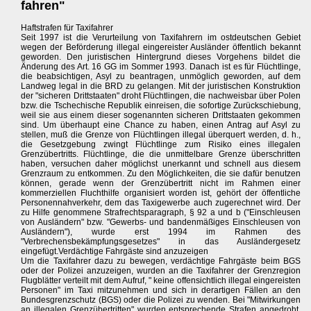
fahren"
Haftstrafen für Taxifahrer
Seit 1997 ist die Verurteilung von Taxifahrern im ostdeutschen Gebiet
wegen der Beförderung illegal eingereister Ausländer öffentlich bekannt
geworden. Den juristischen Hintergrund dieses Vorgehens bildet die
Änderung des Art. 16 GG im Sommer 1993. Danach ist es für Flüchtlinge,
die beabsichtigen, Asyl zu beantragen, unmöglich geworden, auf dem
Landweg legal in die BRD zu gelangen. Mit der juristischen Konstruktion
der "sicheren Drittstaaten" droht Flüchtlingen, die nachweisbar über Polen
bzw. die Tschechische Republik einreisen, die sofortige Zurückschiebung,
weil sie aus einem dieser sogenannten sicheren Drittstaaten gekommen
sind. Um überhaupt eine Chance zu haben, einen Antrag auf Asyl zu
stellen, muß die Grenze von Flüchtlingen illegal überquert werden, d. h.,
die Gesetzgebung zwingt Flüchtlinge zum Risiko eines illegalen
Grenzübertritts. Flüchtlinge, die die unmittelbare Grenze überschritten
haben, versuchen daher möglichst unerkannt und schnell aus diesem
Grenzraum zu entkommen. Zu den Möglichkeiten, die sie dafür benutzen
können, gerade wenn der Grenzübertritt nicht im Rahmen einer
kommerziellen Fluchthilfe organisiert worden ist, gehört der öffentliche
Personennahverkehr, dem das Taxigewerbe auch zugerechnet wird. Der
zu Hilfe genommene Strafrechtsparagraph, § 92 a und b ("Einschleusen
von Ausländern" bzw. "Gewerbs- und bandenmäßiges Einschleusen von
Ausländern"), wurde erst 1994 im Rahmen des
"Verbrechensbekämpfungsgesetzes" in das Ausländergesetz
eingefügt.Verdächtige Fahrgäste sind anzuzeigen
Um die Taxifahrer dazu zu bewegen, verdächtige Fahrgäste beim BGS
oder der Polizei anzuzeigen, wurden an die Taxifahrer der Grenzregion
Flugblätter verteilt mit dem Aufruf, " keine offensichtlich illegal eingereisten
Personen" im Taxi mitzunehmen und sich in derartigen Fällen an den
Bundesgrenzschutz (BGS) oder die Polizei zu wenden. Bei "Mitwirkungen
an illegalen Grenzübertritten" wurden entsprechende Strafen angedroht.