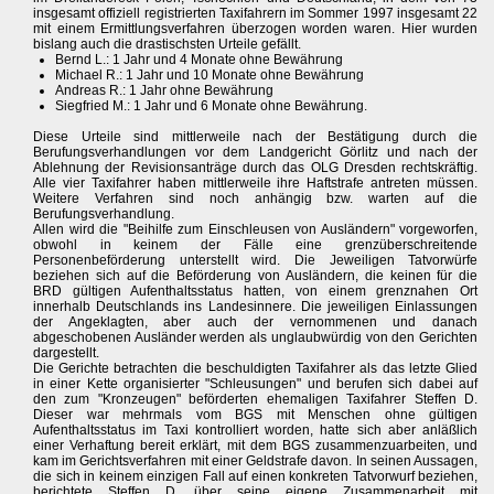
insgesamt offiziell registrierten Taxifahrern im Sommer 1997 insgesamt 22
mit einem Ermittlungsverfahren überzogen worden waren. Hier wurden
bislang auch die drastischsten Urteile gefällt.
Bernd L.: 1 Jahr und 4 Monate ohne Bewährung
Michael R.: 1 Jahr und 10 Monate ohne Bewährung
Andreas R.: 1 Jahr ohne Bewährung
Siegfried M.: 1 Jahr und 6 Monate ohne Bewährung.
Diese Urteile sind mittlerweile nach der Bestätigung durch die
Berufungsverhandlungen vor dem Landgericht Görlitz und nach der
Ablehnung der Revisionsanträge durch das OLG Dresden rechtskräftig.
Alle vier Taxifahrer haben mittlerweile ihre Haftstrafe antreten müssen.
Weitere Verfahren sind noch anhängig bzw. warten auf die
Berufungsverhandlung.
Allen wird die "Beihilfe zum Einschleusen von Ausländern" vorgeworfen,
obwohl in keinem der Fälle eine grenzüberschreitende
Personenbeförderung unterstellt wird. Die Jeweiligen Tatvorwürfe
beziehen sich auf die Beförderung von Ausländern, die keinen für die
BRD gültigen Aufenthaltsstatus hatten, von einem grenznahen Ort
innerhalb Deutschlands ins Landesinnere. Die jeweiligen Einlassungen
der Angeklagten, aber auch der vernommenen und danach
abgeschobenen Ausländer werden als unglaubwürdig von den Gerichten
dargestellt.
Die Gerichte betrachten die beschuldigten Taxifahrer als das letzte Glied
in einer Kette organisierter "Schleusungen" und berufen sich dabei auf
den zum "Kronzeugen" beförderten ehemaligen Taxifahrer Steffen D.
Dieser war mehrmals vom BGS mit Menschen ohne gültigen
Aufenthaltsstatus im Taxi kontrolliert worden, hatte sich aber anläßlich
einer Verhaftung bereit erklärt, mit dem BGS zusammenzuarbeiten, und
kam im Gerichtsverfahren mit einer Geldstrafe davon. In seinen Aussagen,
die sich in keinem einzigen Fall auf einen konkreten Tatvorwurf beziehen,
berichtete Steffen D. über seine eigene Zusammenarbeit mit