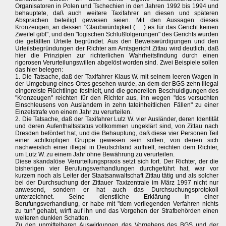
Organisatoren in Polen und Tschechien in den Jahren 1992 bis 1994 und
behauptete, daß auch weitere Taxifahrer an diesen und späteren
Absprachen beteiligt gewesen seien. Mit den Aussagen dieses
Kronzeugen, an dessen "Glaubwürdigkeit ( ... ) es für das Gericht keinen
Zweifel gibt", und den "logischen Schlußfolgerungen" des Gerichts wurden
die gefällten Urteile begründet. Aus den Beweiswürdigungen und den
Urteilsbegründungen der Richter am Amtsgericht Zittau wird deutlich, daß
hier die Prinzipien zur richterlichen Wahrheitsfindung durch einen
rigorosen Verurteilungswillen abgelöst worden sind. Zwei Beispiele sollen
das hier belegen:
1. Die Tatsache, daß der Taxifahrer Klaus W. mit seinem leeren Wagen in
der Umgebung eines Ortes gesehen wurde, an dem der BGS zehn illegal
eingereiste Flüchtlinge festhielt, und die generellen Beschuldigungen des
"Kronzeugen" reichten für den Richter aus, ihn wegen "des versuchten
Einschleusens von Ausländern in zehn tateinheitlichen Fällen" zu einer
Einzelstrafe von einem Jahr zu verurteilen.
2. Die Tatsache, daß der Taxifahrer Lutz W. vier Ausländer, deren Identität
und deren Aufenthaltsstatus vollkommen ungeklärt sind, von Zittau nach
Dresden befördert hat, und die Behauptung, daß diese vier Personen Teil
einer achtköpfigen Gruppe gewesen sein sollen, von denen sich
nachweislich einer illegal in Deutschland aufhielt, reichten dem Richter,
um Lutz W. zu einem Jahr ohne Bewährung zu verurteilen.
Diese skandalöse Verurteilungspraxis setzt sich fort. Der Richter, der die
bisherigen vier Berufungsverhandlungen durchgeführt hat, war vor
kurzem noch als Leiter der Staatsanwaltschaft Zittau tätig und als solcher
bei der Durchsuchung der Zittauer Taxizentrale im März 1997 nicht nur
anwesend, sondern er hat auch das Durchsuchungsprotokoll
unterzeichnet. Seine dienstliche Erklärung in einer
Berufungsverhandlung, er habe mit "dem vorliegenden Verfahren nichts
zu tun" gehabt, wirft auf ihn und das Vorgehen der Strafbehörden einen
weiteren dunklen Schatten.
Zu den unmittelbaren Auswirkungen des Vorgehens des BGS und der