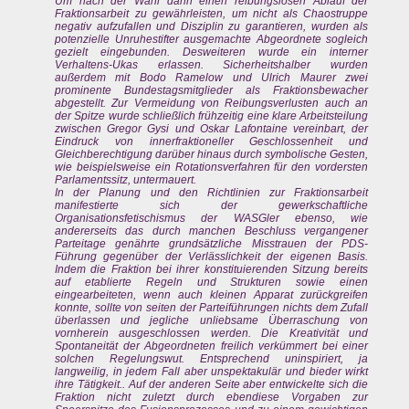
Um nach der Wahl dann einen reibungslosen Ablauf der
Fraktionsarbeit zu gewährleisten, um nicht als Chaostruppe
negativ aufzufallen und Disziplin zu garantieren, wurden als
potenzielle Unruhestifter ausgemachte Abgeordnete sogleich
gezielt eingebunden. Desweiteren wurde ein interner
Verhaltens-Ukas erlassen. Sicherheitshalber wurden
außerdem mit Bodo Ramelow und Ulrich Maurer zwei
prominente Bundestagsmitglieder als Fraktionsbewacher
abgestellt. Zur Vermeidung von Reibungsverlusten auch an
der Spitze wurde schließlich frühzeitig eine klare Arbeitsteilung
zwischen Gregor Gysi und Oskar Lafontaine vereinbart, der
Eindruck von innerfraktioneller Geschlossenheit und
Gleichberechtigung darüber hinaus durch symbolische Gesten,
wie beispielsweise ein Rotationsverfahren für den vordersten
Parlamentssitz, untermauert.
In der Planung und den Richtlinien zur Fraktionsarbeit
manifestierte sich der gewerkschaftliche
Organisationsfetischismus der WASGler ebenso, wie
andererseits das durch manchen Beschluss vergangener
Parteitage genährte grundsätzliche Misstrauen der PDS-
Führung gegenüber der Verlässlichkeit der eigenen Basis.
Indem die Fraktion bei ihrer konstituierenden Sitzung bereits
auf etablierte Regeln und Strukturen sowie einen
eingearbeiteten, wenn auch kleinen Apparat zurückgreifen
konnte, sollte von seiten der Parteiführungen nichts dem Zufall
überlassen und jegliche unliebsame Überraschung von
vornherein ausgeschlossen werden. Die Kreativität und
Spontaneität der Abgeordneten freilich verkümmert bei einer
solchen Regelungswut. Entsprechend uninspiriert, ja
langweilig, in jedem Fall aber unspektakulär und bieder wirkt
ihre Tätigkeit.. Auf der anderen Seite aber entwickelte sich die
Fraktion nicht zuletzt durch ebendiese Vorgaben zur