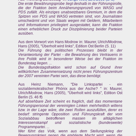
Die erste Bewährungsprobe liegt deshalb in der Führungsrolle,
die der Fraktion beim Annäherungsprozeß von WASG und
PDS zufällt. Als einziges unabsetzbares Gremium, in dem die
Spitzen von PDS und WASG vertreten sind, von Journalisten
umschwärmt und von Staats wegen mit Geldern, Mitarbeitern
und Informationen privilegiert ausgestattet, kann die Fraktion
einen erheblichen Druck zur Disziplinierung beider Parteien
ausüben.
Aus dem Vorwort von Hans Modrow in: Maurer, Ulrich/Modrow,
Hans (2005), "Überholt wird links", Edition Ost Berlin (S. 11)
Die Führung des politischen Prozesses bleibt in der
Verantwortung der Partei - die Bewahrung des Vertrauens in
ihre Politik wird in besonderer Weise bei der Fraktion im
Bundestag liegen. ...
Die Bundestagsfraktion wird schon auf Grund ihrer
willkürlichen Zusammensetzung nicht jenes Führungszentrum
der 2007 vereinten Partei sein, das diese benötigt.
Aus Heinz Niemann, "Die Linkspartei - ein
sozialdemokratischer Phönix aus der Asche? " in: Maurer,
Ulrich/Modrow, Hans (2005), "Überholt wird links", Edition Ost
Berlin (S. 46 ff)
Auf absehbare Zeit scheint es fraglich, daß das momentane
Führungspersonal der vereinigten Linken mehrheitlich willens
bzw. in der Lage wäre, die zwei Rollen auszufüllen, derer es
bedarf: stringente Opposition und Führungskraft der vom
Sozialabbau betroffenen massen im alltäglichen
Interessenskampf und sozialistische (bundesweite)
Programmpartei. ...
Wer führt das Volk, wenn aus dem Stellungskrieg der
Bewegungskrieg gegen die etablierte Macht wird, wenn die