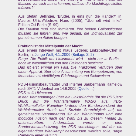
Massen von sich aus erkennen, daß sie die Machtfrage stellen
müssen?!
Aus Stefan Bellinger, "Brüder, in eins nun die Hände?" in:
Maurer, Ulrich/Modrow, Hans (2005), "Überholt wird links",
Edition Ost Berlin (S. 99)
Die Fraktion muß sich formieren. Ihre beiden Galionsfiguren
müssen sie führen und, wie gesagt, die Individualisten zur
gemeinsamen Aktion bringen.
Fraktion ist der Mittelpunkt der Macht
Aus einem Interview mit Klaus Lederer, Linkspartei-Chef in
Berlin, in:
Junge Welt, 4.1..2006 (Beilage S. 2)
Frage: Die Politik der Linkspartei wird – nicht nur in Berlin –
doch im wesentlichen von den Fraktionen bestimmt...
Das ist erst einmal ein Fakt. Die Fraktionen verfügen über
einen Apparat, über eine Ansammlung von Kompetenzen, von
Menschen mit vielfältigen Erfahrungen und Sichtweisen.
PDS-Fusionsbeauftragter und interner Saubermann Ramelow
nach SAT1-Videotext am 14.6.2005 (
Quelle ...
)
PDS stellt Ultimatum
In den Verhandlungen über ein Linksbündnis übt die PDS jetzt
Druck auf die Wahlalternative WASG aus. PDS-
Wahlkampfleiter Ramelow forderte den Bundesvorstand der
Wahlalternative Arbeit und Soziale Gerechtigkeit auf, die
gemeinsame Vereinbarung für ein Wahlbündnis und eine
mögliche Fusion nach der Wahl bis zu diesem Freitag zu
unterschreiben. Anderenfalls werde er eine
Sondervorstandssitzung der PDS vorschlagen, auf der ein
eigenständiger Wahlkampf beschlossen werden solle, sagte
Ramelow einer Zeitung.