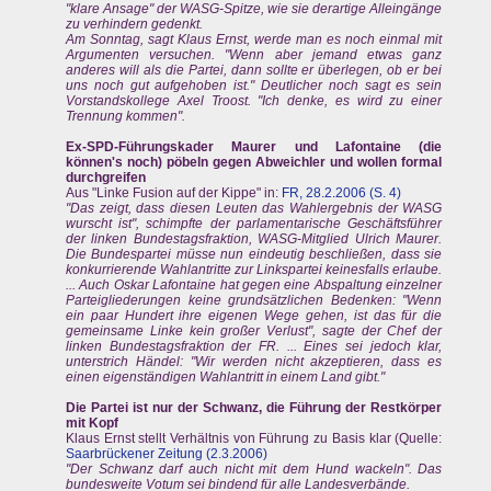
"klare Ansage" der WASG-Spitze, wie sie derartige Alleingänge
zu verhindern gedenkt.
Am Sonntag, sagt Klaus Ernst, werde man es noch einmal mit
Argumenten versuchen. "Wenn aber jemand etwas ganz
anderes will als die Partei, dann sollte er überlegen, ob er bei
uns noch gut aufgehoben ist." Deutlicher noch sagt es sein
Vorstandskollege Axel Troost. "Ich denke, es wird zu einer
Trennung kommen".
Ex-SPD-Führungskader Maurer und Lafontaine (die
können's noch) pöbeln gegen Abweichler und wollen formal
durchgreifen
Aus "Linke Fusion auf der Kippe" in:
FR, 28.2.2006 (S. 4)
"Das zeigt, dass diesen Leuten das Wahlergebnis der WASG
wurscht ist", schimpfte der parlamentarische Geschäftsführer
der linken Bundestagsfraktion, WASG-Mitglied Ulrich Maurer.
Die Bundespartei müsse nun eindeutig beschließen, dass sie
konkurrierende Wahlantritte zur Linkspartei keinesfalls erlaube.
... Auch Oskar Lafontaine hat gegen eine Abspaltung einzelner
Parteigliederungen keine grundsätzlichen Bedenken: "Wenn
ein paar Hundert ihre eigenen Wege gehen, ist das für die
gemeinsame Linke kein großer Verlust", sagte der Chef der
linken Bundestagsfraktion der FR. ... Eines sei jedoch klar,
unterstrich Händel: "Wir werden nicht akzeptieren, dass es
einen eigenständigen Wahlantritt in einem Land gibt."
Die Partei ist nur der Schwanz, die Führung der Restkörper
mit Kopf
Klaus Ernst stellt Verhältnis von Führung zu Basis klar (Quelle:
Saarbrückener Zeitung (2.3.2006)
"Der Schwanz darf auch nicht mit dem Hund wackeln". Das
bundesweite Votum sei bindend für alle Landesverbände.