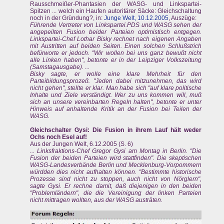
Rausschmeißer-Phantasien der WASG- und Linkspartei-
Spitzen ... welch ein Haufen autoritärer Säcke: Gleichschaltung
noch in der Gründung?, in:
Junge Welt, 10.12.2005
, Auszüge:
Führende Vertreter von Linkspartei.PDS und WASG sehen der
angepeilten Fusion beider Parteien optimistisch entgegen.
Linkspartei-Chef Lothar Bisky rechnet nach eigenen Angaben
mit Austritten auf beiden Seiten. Einen solchen Schlußstrich
befürworte er jedoch. "Wir wollen bei uns ganz bewußt nicht
alle Linken haben", betonte er in der Leipziger Volkszeitung
(Samstagausgabe). ...
Bisky sagte, er wolle eine klare Mehrheit für den
Parteibildungsprozeß. "Jeden dabei mitzunehmen, das wird
nicht gehen", stellte er klar. Man habe sich "auf klare politische
Inhalte und Ziele verständigt. Wer zu uns kommen will, muß
sich an unsere vereinbarten Regeln halten", betonte er unter
Hinweis auf anhaltende Kritik an der Fusion bei Teilen der
WASG.
Gleichschalter Gysi: Die Fusion in ihrem Lauf hält weder
Ochs noch Esel auf!
Aus der Jungen Welt, 6.12.2005 (S. 6)
... Linksfraktions-Chef Gregor Gysi am Montag in Berlin. "Die
Fusion der beiden Parteien wird stattfinden". Die skeptischen
WASG-Landesverbände Berlin und Mecklenburg-Vorpommern
würdden dies nicht aufhalten können. "Bestimmte historische
Prozesse sind nicht zu stoppen, auch nicht von Nörglern",
sagte Gysi. Er rechne damit, daß diejenigen in den beiden
"Problemländern", die die Vereinigung der linken Parteien
nicht mittragen wollten, aus der WASG austräten.