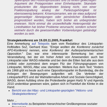
Speerspitze des Fusionsprozesses und zu einem gewichtigen
Argument dei Protagonisten einer Einheitspartei. Skandale
produzierten die Abgeordneten bislang nicht, von einer
Fraktionsspaltung analog der Parteizugehörigkeit ist
ebensowenig bekannt. Krisenszenarien, wie sie etwa aufgrund
gegenseitiger Abneigungen oder persönlicher Eitelkeiten
prognostiziert wurden, haben sich bisher als unbegründet
erwiesen. Nicht einmal die unzweifelhafte Heterogenität der
Linksfraktion hat bisher Probleme verursacht, sondern scheint
vielmehr durch die gewissenhaften Vorbereitungen gebändigt
worden zu sein.
Strategiekonferenz am 19./20.11.2005, Frankfurt
Eine Anmerkung
auf Telepolis
kam vom Redakteur des Linkspartei-
Hofblattes SoZ, Gerhard Klas: "
Einige wollten die Konferenz zunächst
APO-Konferenz nennen, eine Konferenz der Außerparlamentarischen
Opposition.
" Das war eine interessante Bemerkung bei einer
Veranstaltung, bei der ein hoher Anteil von Anwesenden auch bei
Linkspartei oder WASG mitwirkte und bei dem die Eliten fast alle aus dem
Umfeld oder zumindest dem engen Filz der Führungsgruppen von
Linkspartei, WASG, Attac usw. stammten. Weitere Aus dem Text: "Anders
als 1968 gibt es heute auch eine Oppositionspartei im Bundestag, die die
Anliegen der Bewegungen aufgreifen will. Die Vertreter der
Linkspartei/PDS und der Wahlalternative Arbeit und Soziale Gerechtigkeit,
WASG, deren Aufstieg ohne die Protestwelle gegen Hartz IV und Agenda
2010 undenkbar gewesen wäre, gaben sich in Frankfurt die Klinke in die
Hand.
Bericht von der Attac- und Linkspartei-geprägten "Aktions- und
Strategiekonferenz"
Mehr ...
Internetseite
zu Beispielen hierarchischer Großkongresse sozialer