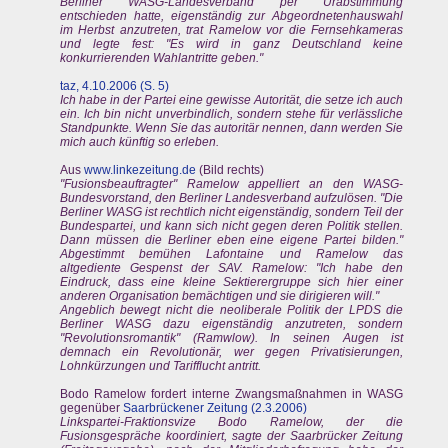
Berliner WASG-Landesverband per Urabstimmung
entschieden hatte, eigenständig zur Abgeordnetenhauswahl
im Herbst anzutreten, trat Ramelow vor die Fernsehkameras
und legte fest: "Es wird in ganz Deutschland keine
konkurrierenden Wahlantritte geben."
taz, 4.10.2006 (S. 5)
Ich habe in der Partei eine gewisse Autorität, die setze ich auch
ein. Ich bin nicht unverbindlich, sondern stehe für verlässliche
Standpunkte. Wenn Sie das autoritär nennen, dann werden Sie
mich auch künftig so erleben.
Aus
www.linkezeitung.
de
(Bild rechts)
"Fusionsbeauftragter" Ramelow appelliert an den WASG-
Bundesvorstand, den Berliner Landesverband aufzulösen. "Die
Berliner WASG ist rechtlich nicht eigenständig, sondern Teil der
Bundespartei, und kann sich nicht gegen deren Politik stellen.
Dann müssen die Berliner eben eine eigene Partei bilden."
Abgestimmt bemühen Lafontaine und Ramelow das
altgediente Gespenst der SAV. Ramelow: "Ich habe den
Eindruck, dass eine kleine Sektierergruppe sich hier einer
anderen Organisation bemächtigen und sie dirigieren will."
Angeblich bewegt nicht die neoliberale Politik der LPDS die
Berliner WASG dazu eigenständig anzutreten, sondern
"Revolutionsromantik" (Ramwlow). In seinen Augen ist
demnach ein Revolutionär, wer gegen Privatisierungen,
Lohnkürzungen und Tarifflucht antritt.
Bodo Ramelow fordert interne Zwangsmaßnahmen in WASG
gegenüber
Saarbrückener Zeitung (2.3.2006)
Linkspartei-Fraktionsvize Bodo Ramelow, der die
Fusionsgespräche koordiniert, sagte der Saarbrücker Zeitung