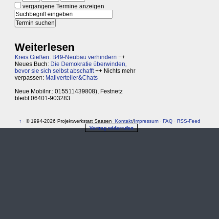
vergangene Termine anzeigen
Weiterlesen
Kreis Gießen: B49-Neubau verhindern
++
Neues Buch:
Die Demokratie überwinden,
bevor sie sich selbst abschafft
++ Nichts mehr
verpassen:
Mailverteiler&Chats
Neue Mobilnr.: 015511439808), Festnetz
bleibt 06401-903283
↑
· © 1994-2026 Projektwerkstatt Saasen·
Kontakt
/
Impressum
·
FAQ
·
RSS-Feed
Vertrag widerrufen