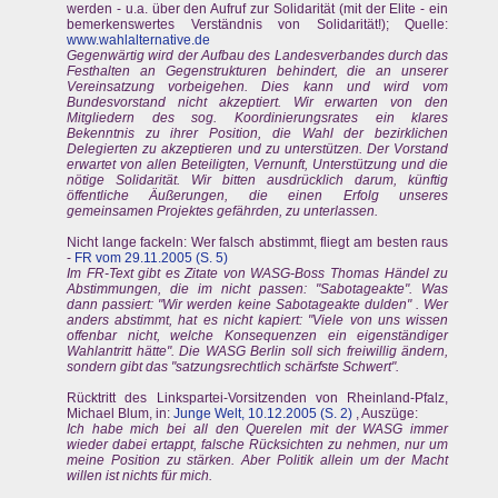
werden - u.a. über den Aufruf zur Solidarität (mit der Elite - ein
bemerkenswertes Verständnis von Solidarität!); Quelle:
www.wahlalternative.de
Gegenwärtig wird der Aufbau des Landesverbandes durch das
Festhalten an Gegenstrukturen behindert, die an unserer
Vereinsatzung vorbeigehen. Dies kann und wird vom
Bundesvorstand nicht akzeptiert. Wir erwarten von den
Mitgliedern des sog. Koordinierungsrates ein klares
Bekenntnis zu ihrer Position, die Wahl der bezirklichen
Delegierten zu akzeptieren und zu unterstützen. Der Vorstand
erwartet von allen Beteiligten, Vernunft, Unterstützung und die
nötige Solidarität. Wir bitten ausdrücklich darum, künftig
öffentliche Äußerungen, die einen Erfolg unseres
gemeinsamen Projektes gefährden, zu unterlassen.
Nicht lange fackeln: Wer falsch abstimmt, fliegt am besten raus
-
FR vom 29.11.2005 (S. 5)
Im FR-Text gibt es Zitate von WASG-Boss Thomas Händel zu
Abstimmungen, die im nicht passen: "Sabotageakte". Was
dann passiert: "Wir werden keine Sabotageakte dulden" . Wer
anders abstimmt, hat es nicht kapiert: "Viele von uns wissen
offenbar nicht, welche Konsequenzen ein eigenständiger
Wahlantritt hätte". Die WASG Berlin soll sich freiwillig ändern,
sondern gibt das "satzungsrechtlich schärfste Schwert".
Rücktritt des Linkspartei-Vorsitzenden von Rheinland-Pfalz,
Michael Blum, in:
Junge Welt, 10.12.2005 (S. 2)
, Auszüge:
Ich habe mich bei all den Querelen mit der WASG immer
wieder dabei ertappt, falsche Rücksichten zu nehmen, nur um
meine Position zu stärken. Aber Politik allein um der Macht
willen ist nichts für mich.