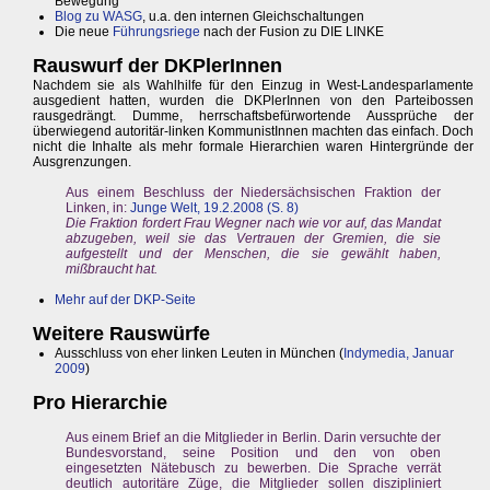
Bewegung
Blog zu WASG
, u.a. den internen Gleichschaltungen
Die neue
Führungsriege
nach der Fusion zu DIE LINKE
Rauswurf der DKPlerInnen
Nachdem sie als Wahlhilfe für den Einzug in West-Landesparlamente
ausgedient hatten, wurden die DKPlerInnen von den Parteibossen
rausgedrängt. Dumme, herrschaftsbefürwortende Aussprüche der
überwiegend autoritär-linken KommunistInnen machten das einfach. Doch
nicht die Inhalte als mehr formale Hierarchien waren Hintergründe der
Ausgrenzungen.
Aus einem Beschluss der Niedersächsischen Fraktion der
Linken, in:
Junge Welt, 19.2.2008 (S. 8)
Die Fraktion fordert Frau Wegner nach wie vor auf, das Mandat
abzugeben, weil sie das Vertrauen der Gremien, die sie
aufgestellt und der Menschen, die sie gewählt haben,
mißbraucht hat.
Mehr auf der DKP-Seite
Weitere Rauswürfe
Ausschluss von eher linken Leuten in München (
Indymedia, Januar
2009
)
Pro Hierarchie
Aus einem Brief an die Mitglieder in Berlin. Darin versuchte der
Bundesvorstand, seine Position und den von oben
eingesetzten Nätebusch zu bewerben. Die Sprache verrät
deutlich autoritäre Züge, die Mitglieder sollen diszipliniert