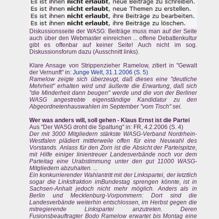
Diskussionsseite der WASG: Beiträge muss man auf der Seite
auch über den Webmaster einreichen ... offene Debattenkultur
gibt es offenbar auf keiner Seite! Auch nicht im sog.
Diskussionsforum dazu (Ausschnitt links).
Klare Ansage von Strippenzieher Ramelow, zitiert in "Gewalt
der Vernunft" in:
Junge Welt, 31.1.2006 (S. 5)
Ramelow zeigte sich überzeugt, daß dieses eine "deutliche
Mehrheit" erhalten wird und äußerte die Erwartung, daß sich
"die Minderheit dann beugen" werde und die von der Berliner
WASG angestrebte eigenständige Kandidatur zu den
Abgeordnetenhauswahlen im September "vom Tisch" sei.
Wer was anders will, soll gehen - Klaus Ernst ist die Partei
Aus "Der WASG droht die Spaltung" in: FR, 4.2.2006 (S. 4)
Der mit 3000 Mitgliedern stärkste WASG-Verband Nordrhein-
Westfalen plädiert mittlerweile offen für eine Neuwahl des
Vorstands. Anlass für den Zorn ist die Absicht der Parteispitze,
mit Hilfe einiger linientreuer Landesverbände noch vor dem
Parteitag eine Urabstimmung unter den gut 11000 WASG-
Mitgliedern abzuhalten. ...
Ein konkurrierender Wahlantritt mit der Linkspartei, der letztlich
sogar die Linksfraktion imBundestag sprengen könnte, ist in
Sachsen-Anhalt jedoch nicht mehr möglich. Anders als in
Berlin und Mecklenburg-Vorpommern: Dort sind die
Landesverbände weiterhin entschlossen, im Herbst gegen die
mitregierende Linkspartei anzutreten. Deren
Fusionsbeauftragter Bodo Ramelow erwartet bis Montag eine