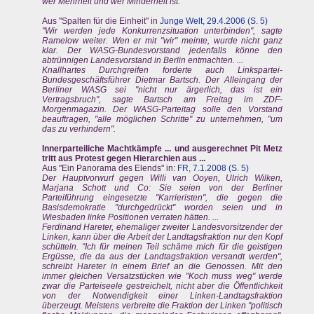
wer Mehrheit und wer Minderheit ist."
Aus "Spalten für die Einheit" in
Junge Welt, 29.4.2006 (S. 5)
"Wir werden jede Konkurrenzsituation unterbinden", sagte
Ramelow weiter. Wen er mit "wir" meinte, wurde nicht ganz
klar. Der WASG-Bundesvorstand jedenfalls könne den
abtrünnigen Landesvorstand in Berlin entmachten. ...
Knallhartes Durchgreifen forderte auch Linkspartei-
Bundesgeschäftsführer Dietmar Bartsch. Der Alleingang der
Berliner WASG sei "nicht nur ärgerlich, das ist ein
Vertragsbruch", sagte Bartsch am Freitag im ZDF-
Morgenmagazin. Der WASG-Parteitag solle den Vorstand
beauftragen, "alle möglichen Schritte" zu unternehmen, "um
das zu verhindern".
Innerparteiliche Machtkämpfe ... und ausgerechnet Pit Metz
tritt aus Protest gegen Hierarchien aus ...
Aus "Ein Panorama des Elends" in:
FR, 7.1.2008 (S. 5)
Der Hauptvorwurf gegen Willi van Ooyen, Ulrich Wilken,
Marjana Schott und Co: Sie seien von der Berliner
Parteiführung eingesetzte "Karrieristen", die gegen die
Basisdemokratie "durchgedrückt" worden seien und in
Wiesbaden linke Positionen verraten hätten. ...
Ferdinand Hareter, ehemaliger zweiter Landesvorsitzender der
Linken, kann über die Arbeit der Landtagsfraktion nur den Kopf
schütteln. "Ich für meinen Teil schäme mich für die geistigen
Ergüsse, die da aus der Landtagsfraktion versandt werden",
schreibt Hareter in einem Brief an die Genossen. Mit den
immer gleichen Versatzstücken wie "Koch muss weg" werde
zwar die Parteiseele gestreichelt, nicht aber die Öffentlichkeit
von der Notwendigkeit einer Linken-Landtagsfraktion
überzeugt. Meistens verbreite die Fraktion der Linken "politisch