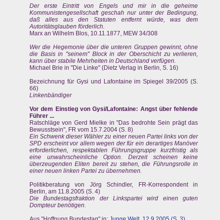
Der erste Eintritt von Engels und mir in die geheime
Kommunistengesellschaft geschah nur unter der Bedingung,
daß alles aus den Statuten entfernt würde, was dem
Autoritätsglauben förderlich.
Marx an Wilhelm Blos, 10.11.1877, MEW 34/308
Wer die Hegemonie über die unteren Gruppen gewinnt, ohne
die Basis in "seinem" Block in der Oberschicht zu verlieren,
kann über stabile Mehrheiten in Deutschland verfügen.
Michael Brie in "Die Linke" (Dietz Verlag in Berlin, S. 16)
Bezeichnung für Gysi und Lafontaine im Spiegel 39/2005 (S.
66)
Linkenbändiger
Vor dem Einstieg von Gysi/Lafontaine: Angst über fehlende
Führer ...
Ratschläge von Gerd Mielke in "Das bedrohte Sein prägt das
Bewusstsein", FR vom 15.7.2004 (S. 8)
Ein Schwenk dieser Wähler zu einer neuen Partei links von der
SPD erscheint vor allem wegen der für ein derartiges Manöver
erforderlichen, respektablen Führungsgruppe kurzfristig als
eine unwahrscheinliche Option. Derzeit scheinen keine
überzeugenden Eliten bereit zu stehen, die Führungsrolle in
einer neuen linken Partei zu übernehmen.
Politikberatung von Jörg Schindler, FR-Korrespondent in
Berlin, am 11.8.2005 (S. 4)
Die Bundestagsfraktion der Linkspartei wird einen guten
Dompteur benötigen.
Aus "Hoffnung Bundestag" in:
Junge Welt, 12.9.2005 (S. 3)