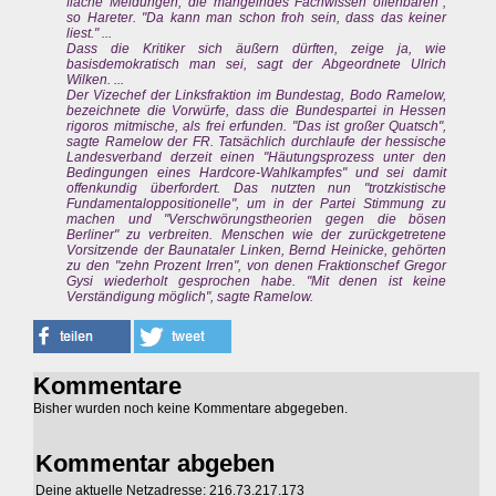
flache Meldungen, die mangelndes Fachwissen offenbaren",
so Hareter. "Da kann man schon froh sein, dass das keiner
liest." ...
Dass die Kritiker sich äußern dürften, zeige ja, wie
basisdemokratisch man sei, sagt der Abgeordnete Ulrich
Wilken. ...
Der Vizechef der Linksfraktion im Bundestag, Bodo Ramelow,
bezeichnete die Vorwürfe, dass die Bundespartei in Hessen
rigoros mitmische, als frei erfunden. "Das ist großer Quatsch",
sagte Ramelow der FR. Tatsächlich durchlaufe der hessische
Landesverband derzeit einen "Häutungsprozess unter den
Bedingungen eines Hardcore-Wahlkampfes" und sei damit
offenkundig überfordert. Das nutzten nun "trotzkistische
Fundamentaloppositionelle", um in der Partei Stimmung zu
machen und "Verschwörungstheorien gegen die bösen
Berliner" zu verbreiten. Menschen wie der zurückgetretene
Vorsitzende der Baunataler Linken, Bernd Heinicke, gehörten
zu den "zehn Prozent Irren", von denen Fraktionschef Gregor
Gysi wiederholt gesprochen habe. "Mit denen ist keine
Verständigung möglich", sagte Ramelow.
Kommentare
Bisher wurden noch keine Kommentare abgegeben.
Kommentar abgeben
Deine aktuelle Netzadresse: 216.73.217.173