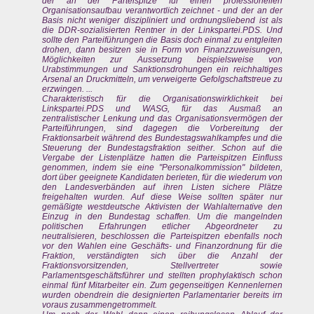
der an der Parteispitze für einen professionellen
Organisationsaufbau verantwortlich zeichnet - und der an der
Basis nicht weniger diszipliniert und ordnungsliebend ist als
die DDR-sozialisierten Rentner in der Linkspartei.PDS. Und
sollte den Parteiführungen die Basis doch einmal zu entgleiten
drohen, dann besitzen sie in Form von Finanzzuweisungen,
Möglichkeiten zur Aussetzung beispielsweise von
Urabstimmungen und Sanktionsdrohungen ein reichhaltiges
Arsenal an Druckmitteln, um verweigerte Gefolgschaftstreue zu
erzwingen. ...
Charakteristisch für die Organisationswirklichkeit bei
Linkspartei.PDS und WASG, für das Ausmaß an
zentralistischer Lenkung und das Organisationsvermögen der
Parteiführungen, sind dagegen die Vorbereitung der
Fraktionsarbeit während des Bundestagswahlkampfes und die
Steuerung der Bundestagsfraktion seither. Schon auf die
Vergabe der Listenplätze hatten die Parteispitzen Einfluss
genommen, indem sie eine "Personalkommission" bildeten,
dort über geeignete Kandidaten berieten, für die wiederum von
den Landesverbänden auf ihren Listen sichere Plätze
freigehalten wurden. Auf diese Weise sollten später nur
gemäßigte westdeutsche Aktivisten der Wahlalternative den
Einzug in den Bundestag schaffen. Um die mangelnden
politischen Erfahrungen etlicher Abgeordneter zu
neutralisieren, beschlossen die Parteispitzen ebenfalls noch
vor den Wahlen eine Geschäfts- und Finanzordnung für die
Fraktion, verständigten sich über die Anzahl der
Fraktionsvorsitzenden, Stellvertreter sowie
Parlamentsgeschäftsführer und stellten prophylaktisch schon
einmal fünf Mitarbeiter ein. Zum gegenseitigen Kennenlernen
wurden obendrein die designierten Parlamentarier bereits irn
voraus zusammengetrommelt.