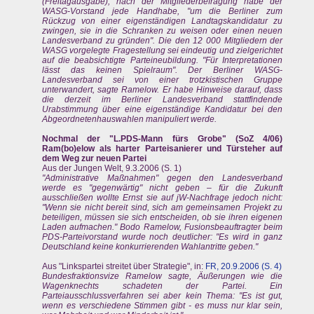
(Freitagausgabe), nach der Mitgliederbefragung habe der
WASG-Vorstand jede Handhabe, "um die Berliner zum
Rückzug von einer eigenständigen Landtagskandidatur zu
zwingen, sie in die Schranken zu weisen oder einen neuen
Landesverband zu gründen". Die den 12 000 Mitgliedern der
WASG vorgelegte Fragestellung sei eindeutig und zielgerichtet
auf die beabsichtigte Parteineubildung. "Für Interpretationen
lässt das keinen Spielraum". Der Berliner WASG-
Landesverband sei von einer trotzkistischen Gruppe
unterwandert, sagte Ramelow. Er habe Hinweise darauf, dass
die derzeit im Berliner Landesverband stattfindende
Urabstimmung über eine eigenständige Kandidatur bei den
Abgeordnetenhauswahlen manipuliert werde.
Nochmal der "L.PDS-Mann fürs Grobe" (SoZ 4/06)
Ram(bo)elow als harter Parteisanierer und Türsteher auf
dem Weg zur neuen Partei
Aus der Jungen Welt, 9.3.2006 (S. 1)
"Administrative Maßnahmen" gegen den Landesverband
werde es "gegenwärtig" nicht geben – für die Zukunft
ausschließen wollte Ernst sie auf jW-Nachfrage jedoch nicht:
"Wenn sie nicht bereit sind, sich am gemeinsamen Projekt zu
beteiligen, müssen sie sich entscheiden, ob sie ihren eigenen
Laden aufmachen." Bodo Ramelow, Fusionsbeauftragter beim
PDS-Parteivorstand wurde noch deutlicher: "Es wird in ganz
Deutschland keine konkurrierenden Wahlantritte geben."
Aus "Linkspartei streitet über Strategie", in:
FR, 20.9.2006 (S. 4)
Bundesfraktionsvize Ramelow sagte, Äußerungen wie die
Wagenknechts schadeten der Partei. Ein
Parteiausschlussverfahren sei aber kein Thema: "Es ist gut,
wenn es verschiedene Stimmen gibt - es muss nur klar sein,