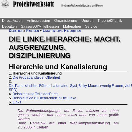
Direct-Action
Antirepression
Organisierung
Umwelt
Theorie&Politik
Debatten
Saasen/GI/Mittelhessen
Materialien
Service
Debatten
»
Parteien
»
Linke: Interne Hierarchen
DIE LINKE.HIERARCHIE: MACHT.
AUSGRENZUNG.
DISZIPLINIERUNG
Hierarchie und Kanalisierung
1.
Hierarchie und Kanalisierung
2.
Die Propaganda der Offenheit
3.
Die Partei sind ihre Führer: Lafontaine, Gysi, Bisky, Maurer (wenig Frauen, viel 
SPD)
4.
Beispiele und Teile der Partei
5.
Beispieltexte zu Hierarchien in Die Linke
6.
Links
Die Rahmenbedingungen der Fusion müssen von oben
gesetzt werden, das Leben muss aber von unten gefüllt
werden.
Bodo Ramelow auf einer Wahlkampfveranstaltung am
2.3.2006 in Gießen