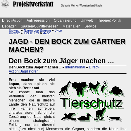
Direct-Action
Antirepression
Organisierung
Umwelt
Theorie&Politik
Debatten
Saasen/GI/Mittelhessen
Materialien
Service
Umwelt
»
Natur und Biotope
»
Jagd
Umwelt
»
Tierschutz
»
Jagd
JAGD - DEN BOCK ZUM GÄRTNER
MACHEN?
Den Bock zum Jäger machen ...
Den Bock zum Jäger machen ...
●
International
●
Direct-
Action: Jagd stören
Erst machen sie viel
kaputt, dann spielen sie
sich als Retter auf
So könnte man das
Verhalten der meisten
Menschen, die in diesem
Lande den Naturschutz auf
ihre Fahnen schreiben,
charakterisieren. Schon die
Zerstörung der Natur gleicht
einem strategischen
Feldzug, nur sind diesmal
nicht (bzw nicht nur) Menschen die Gegner, sondern die Natur, ihre