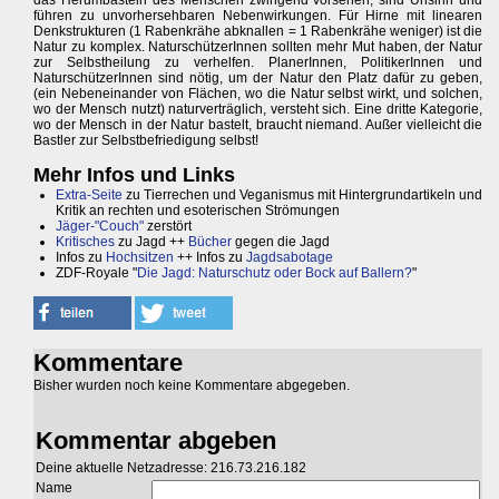
das Herumbasteln des Menschen zwingend vorsehen, sind Unsinn und
führen zu unvorhersehbaren Nebenwirkungen. Für Hirne mit linearen
Denkstrukturen (1 Rabenkrähe abknallen = 1 Rabenkrähe weniger) ist die
Natur zu komplex. NaturschützerInnen sollten mehr Mut haben, der Natur
zur Selbstheilung zu verhelfen. PlanerInnen, PolitikerInnen und
NaturschützerInnen sind nötig, um der Natur den Platz dafür zu geben,
(ein Nebeneinander von Flächen, wo die Natur selbst wirkt, und solchen,
wo der Mensch nutzt) naturverträglich, versteht sich. Eine dritte Kategorie,
wo der Mensch in der Natur bastelt, braucht niemand. Außer vielleicht die
Bastler zur Selbstbefriedigung selbst!
Mehr Infos und Links
Extra-Seite
zu Tierrechen und Veganismus mit Hintergrundartikeln und
Kritik an rechten und esoterischen Strömungen
Jäger-"Couch"
zerstört
Kritisches
zu Jagd ++
Bücher
gegen die Jagd
Infos zu
Hochsitzen
++ Infos zu
Jagdsabotage
ZDF-Royale "
Die Jagd: Naturschutz oder Bock auf Ballern?
"
Kommentare
Bisher wurden noch keine Kommentare abgegeben.
Kommentar abgeben
Deine aktuelle Netzadresse: 216.73.216.182
Name