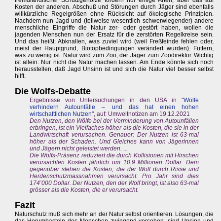
fremdländischer Schutzgehölze fördern nur einige Arten, aber das auf
Kosten der anderen. Abschuß und Störungen durch Jäger sind ebenfalls
willkürzliche Regelgrößen ohne Rücksicht auf ökologische Prinzipien.
Nachdem nun Jagd und (teilweise wesentlich schwerwiegender) andere
menschliche Eingriffe die Natur zer- oder gestört haben, wollen die
jagenden Menschen nun der Ersatz für die zerstörten Regelkreise sein.
Und das heißt: Abknallen, was zuviel wird (weil Freßfeinde fehlen oder,
meist der Hauptgrund, Biotopbedingungen verändert wurden). Füttern,
was zu wenig ist. Natur wird zum Zoo, der Jäger zum Zoodirektor. Wichtig
ist allein: Nur nicht die Natur machen lassen. Am Ende könnte sich noch
herausstellen, daß Jagd Unsinn ist und sich die Natur viel besser selbst
hilft.
Die Wolfs-Debatte
Ergebnisse von Untersuchungen in den USA in "
Wölfe
verhindern Autounfälle – und das hat einen hohen
wirtschaftlichen Nutzen
", auf: Umweltnotizen am 19.12.2021
Den Nutzen, den Wölfe bei der Verminderung von Autounfällen
erbringen, ist ein Vielfaches höher als die Kosten, die sie in der
Landwirtschaft verursachen. Genauer: Der Nutzen ist 63-mal
höher als der Schaden. Und Gleiches kann von Jägerinnen
und Jägern nicht geleistet werden. ...
Die Wolfs-Präsenz reduziert die durch Kollisionen mit Hirschen
verursachten Kosten jährlich um 10.9 Millionen Dollar. Dem
gegenüber stehen die Kosten, die der Wolf durch Risse und
Herdenschutzmassnahmen verursacht: Pro Jahr sind dies
174’000 Dollar. Der Nutzen, den der Wolf bringt, ist also 63-mal
grösser als die Kosten, die er verursacht.
Fazit
Naturschutz muß sich mehr an der Natur selbst orientieren. Lösungen, die