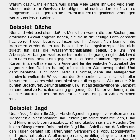
Warum das? Ganz einfach, weil daran viele Leute ihr Geld verdienen,
wieder andere ihr Gewissen beruhigen und noch andere einfach ihre
Langeweile totschlagen, dh die Freizeit in ihren Pflegeflächen verbringen
wie andere kegeln gehen.
Beispiel: Bäche
Niemand wird bestreiten, daß es Menschen waren, die den Bächen jene
grausame Gewalt angetan haben, die sie in die heutige Form gebracht
hat: verrohrt oder begradigt fristen sie ihr Dasein. Nun kommen die
Menschen wieder daher und basteln ihre Heilungskonzepte. Und nicht
zuletzt tun das die Wasserwirtschaftsämter selbst, die um ihre
Arbeitsplätze bangen, weil es nichts mehr zu begradigen gibt. Jetzt wird
dem Bach eine neue Form gegeben: In schönen, natürlich regelmäßigen
Kurven (man will ja was für's Auge und für die einfache Nutzbarkeit der
angrenzenden Flächen haben), oft mit einem Wanderweg dabei. Und
ganz nebenbei auch noch tiefer als vorher, denn die anliegenden
Landwirte wollen ihr Wasser bei der Gelegenheit auch noch schneller
loswerden. Letzteres wird aber nicht so deutlich gesagt. Warum auch? In
bunten Broschüren, Zeitungsartikeln usw ist das geschwungene Bachbett
für eine positive Berichterstattung gut genug. Der Planer verdient gut, die
örtliche Baufirma auch und der Politiker sackt ein paar Wählerstimmen
ein.
Beispiel: Jagd
Unablässig fordern die Jäger Abschußgenehmigungen, verweisen andere
Menschen aus den Wäldern und Feldern (um selbst dann mit Jeep, Hund
und Flinte in selbigen rumzubrettern) und glauben sich als Regelgrößen
in den Ökosystemen. Dabei hat die Jagd ihren Anteil daran, daß alles aus
den Fugen geraten ist: Fütterungen verändern die Populationsdynamik
und -größe erheblich. Anpflanzungen ausgewählter, oft gezüchteter oder