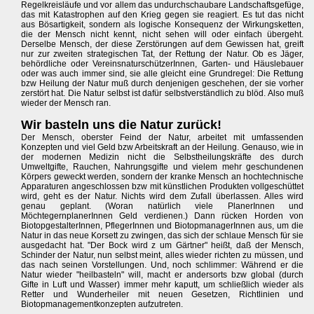
Regelkreisläufe und vor allem das undurchschaubare Landschaftsgefüge,
das mit Katastrophen auf den Krieg gegen sie reagiert. Es tut das nicht
aus Bösartigkeit, sondern als logische Konsequenz der Wirkungsketten,
die der Mensch nicht kennt, nicht sehen will oder einfach übergeht.
Derselbe Mensch, der diese Zerstörungen auf dem Gewissen hat, greift
nur zur zweiten strategischen Tat, der Rettung der Natur. Ob es Jäger,
behördliche oder VereinsnaturschützerInnen, Garten- und Häuslebauer
oder was auch immer sind, sie alle gleicht eine Grundregel: Die Rettung
bzw Heilung der Natur muß durch denjenigen geschehen, der sie vorher
zerstört hat. Die Natur selbst ist dafür selbstverständlich zu blöd. Also muß
wieder der Mensch ran.
Wir basteln uns die Natur zurück!
Der Mensch, oberster Feind der Natur, arbeitet mit umfassenden
Konzepten und viel Geld bzw Arbeitskraft an der Heilung. Genauso, wie in
der modernen Medizin nicht die Selbstheilungskräfte des durch
Umweltgifte, Rauchen, Nahrungsgifte und vielem mehr geschundenen
Körpers geweckt werden, sondern der kranke Mensch an hochtechnische
Apparaturen angeschlossen bzw mit künstlichen Produkten vollgeschüttet
wird, geht es der Natur. Nichts wird dem Zufall überlassen. Alles wird
genau geplant. (Woran natürlich viele PlanerInnen und
MöchtegernplanerInnen Geld verdienen.) Dann rücken Horden von
BiotopgestalterInnen, PflegerInnen und BiotopmanagerInnen aus, um die
Natur in das neue Korsett zu zwingen, das sich der schlaue Mensch für sie
ausgedacht hat. "Der Bock wird z um Gärtner" heißt, daß der Mensch,
Schinder der Natur, nun selbst meint, alles wieder richten zu müssen, und
das nach seinen Vorstellungen. Und, noch schlimmer: Während er die
Natur wieder "heilbasteln" will, macht er andersorts bzw global (durch
Gifte in Luft und Wasser) immer mehr kaputt, um schließlich wieder als
Retter und Wunderheiler mit neuen Gesetzen, Richtlinien und
Biotopmanagementkonzepten aufzutreten.