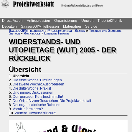
Direct-Action
Antirepression
Organisierung
Umwelt
Theorie&Politik
Debatten
Saasen/GI/Mittelhessen
Materialien
Service
Saasen/GI/Mittelhessen
»
Projektwerkstatt Saasen
»
Training und Seminare
Service
»
Rückblicke
»
Einzelne Termine
WIDERSTANDS- UND
UTOPIETAGE (WUT) 2005 - DER
RÜCKBLICK
Übersicht
1.
Übersicht
2.
Die erste Woche: Einführungen
3.
Die zweite Woche: Ausprobieren
4.
Die dritte Woche: Praxis!
5.
Und immer: Diskussionen
6.
Den genauen Kurs bestimmt Ihr!
7.
Der Ort paßt zum Geschehen: Die Projektwerkstatt
8.
Der organisatorische Rahmen
9.
Vorab informieren?
10.
Weitere Hinweise für 2005