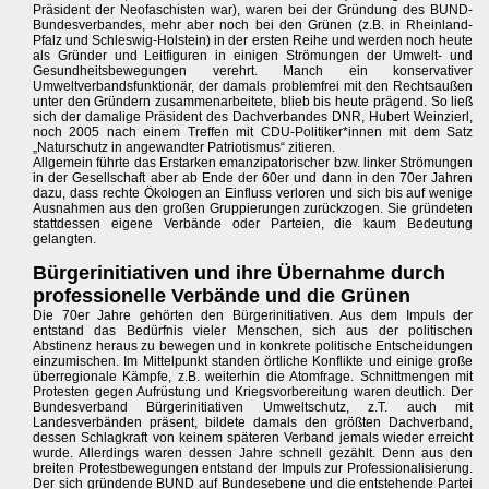
Präsident der Neofaschisten war), waren bei der Gründung des BUND-
Bundesverbandes, mehr aber noch bei den Grünen (z.B. in Rheinland-
Pfalz und Schleswig-Holstein) in der ersten Reihe und werden noch heute
als Gründer und Leitfiguren in einigen Strömungen der Umwelt- und
Gesundheitsbewegungen verehrt. Manch ein konservativer
Umweltverbandsfunktionär, der damals problemfrei mit den Rechtsaußen
unter den Gründern zusammenarbeitete, blieb bis heute prägend. So ließ
sich der damalige Präsident des Dachverbandes DNR, Hubert Weinzierl,
noch 2005 nach einem Treffen mit CDU-Politiker*innen mit dem Satz
„Naturschutz in angewandter Patriotismus“ zitieren.
Allgemein führte das Erstarken emanzipatorischer bzw. linker Strömungen
in der Gesellschaft aber ab Ende der 60er und dann in den 70er Jahren
dazu, dass rechte Ökologen an Einfluss verloren und sich bis auf wenige
Ausnahmen aus den großen Gruppierungen zurückzogen. Sie gründeten
stattdessen eigene Verbände oder Parteien, die kaum Bedeutung
gelangten.
Bürgerinitiativen und ihre Übernahme durch
professionelle Verbände und die Grünen
Die 70er Jahre gehörten den Bürgerinitiativen. Aus dem Impuls der
entstand das Bedürfnis vieler Menschen, sich aus der politischen
Abstinenz heraus zu bewegen und in konkrete politische Entscheidungen
einzumischen. Im Mittelpunkt standen örtliche Konflikte und einige große
überregionale Kämpfe, z.B. weiterhin die Atomfrage. Schnittmengen mit
Protesten gegen Aufrüstung und Kriegsvorbereitung waren deutlich. Der
Bundesverband Bürgerinitiativen Umweltschutz, z.T. auch mit
Landesverbänden präsent, bildete damals den größten Dachverband,
dessen Schlagkraft von keinem späteren Verband jemals wieder erreicht
wurde. Allerdings waren dessen Jahre schnell gezählt. Denn aus den
breiten Protestbewegungen entstand der Impuls zur Professionalisierung.
Der sich gründende BUND auf Bundesebene und die entstehende Partei