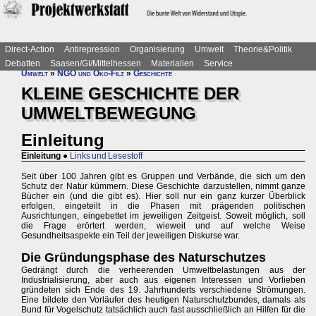
Direct-Action
Antirepression
Organisierung
Umwelt
Theorie&Politik
Debatten
Saasen/GI/Mittelhessen
Materialien
Service
Umwelt
»
NGO und Öko-Filz
»
Geschichte
KLEINE GESCHICHTE DER
UMWELTBEWEGUNG
Einleitung
Einleitung
●
Links und Lesestoff
Seit über 100 Jahren gibt es Gruppen und Verbände, die sich um den
Schutz der Natur kümmern. Diese Geschichte darzustellen, nimmt ganze
Bücher ein (und die gibt es). Hier soll nur ein ganz kurzer Überblick
erfolgen, eingeteilt in die Phasen mit prägenden politischen
Ausrichtungen, eingebettet im jeweiligen Zeitgeist. Soweit möglich, soll
die Frage erörtert werden, wieweit und auf welche Weise
Gesundheitsaspekte ein Teil der jeweiligen Diskurse war.
Die Gründungsphase des Naturschutzes
Gedrängt durch die verheerenden Umweltbelastungen aus der
Industrialisierung, aber auch aus eigenen Interessen und Vorlieben
gründeten sich Ende des 19. Jahrhunderts verschiedene Strömungen.
Eine bildete den Vorläufer des heutigen Naturschutzbundes, damals als
Bund für Vogelschutz tatsächlich auch fast ausschließlich an Hilfen für die