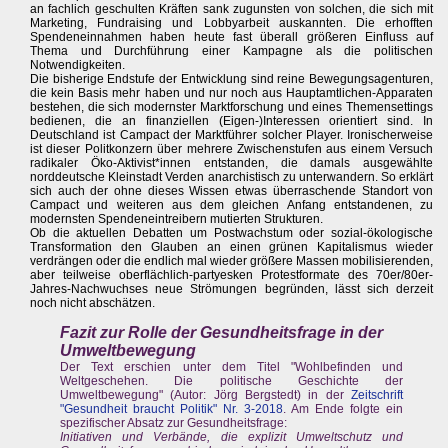
an fachlich geschulten Kräften sank zugunsten von solchen, die sich mit
Marketing, Fundraising und Lobbyarbeit auskannten. Die erhofften
Spendeneinnahmen haben heute fast überall größeren Einfluss auf
Thema und Durchführung einer Kampagne als die politischen
Notwendigkeiten.
Die bisherige Endstufe der Entwicklung sind reine Bewegungsagenturen,
die kein Basis mehr haben und nur noch aus Hauptamtlichen-Apparaten
bestehen, die sich modernster Marktforschung und eines Themensettings
bedienen, die an finanziellen (Eigen-)Interessen orientiert sind. In
Deutschland ist Campact der Marktführer solcher Player. Ironischerweise
ist dieser Politkonzern über mehrere Zwischenstufen aus einem Versuch
radikaler Öko-Aktivist*innen entstanden, die damals ausgewählte
norddeutsche Kleinstadt Verden anarchistisch zu unterwandern. So erklärt
sich auch der ohne dieses Wissen etwas überraschende Standort von
Campact und weiteren aus dem gleichen Anfang entstandenen, zu
modernsten Spendeneintreibern mutierten Strukturen.
Ob die aktuellen Debatten um Postwachstum oder sozial-ökologische
Transformation den Glauben an einen grünen Kapitalismus wieder
verdrängen oder die endlich mal wieder größere Massen mobilisierenden,
aber teilweise oberflächlich-partyesken Protestformate des 70er/80er-
Jahres-Nachwuchses neue Strömungen begründen, lässt sich derzeit
noch nicht abschätzen.
Fazit zur Rolle der Gesundheitsfrage in der
Umweltbewegung
Der Text erschien unter dem Titel "Wohlbefinden und
Weltgeschehen. Die politische Geschichte der
Umweltbewegung" (Autor: Jörg Bergstedt) in der
Zeitschrift
"Gesundheit braucht Politik" Nr. 3-2018
. Am Ende folgte ein
spezifischer Absatz zur Gesundheitsfrage:
Initiativen und Verbände, die explizit Umweltschutz und