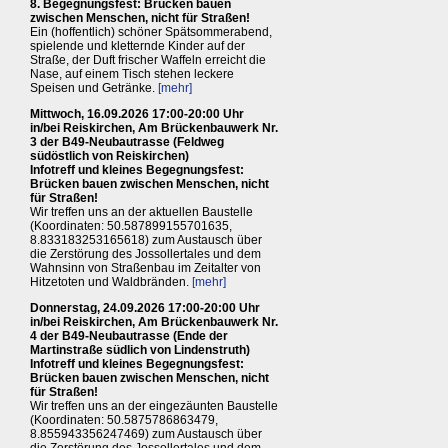
8. Begegnungsfest: Brücken bauen
zwischen Menschen, nicht für Straßen!
Ein (hoffentlich) schöner Spätsommerabend,
spielende und kletternde Kinder auf der
Straße, der Duft frischer Waffeln erreicht die
Nase, auf einem Tisch stehen leckere
Speisen und Getränke.
[mehr]
Mittwoch, 16.09.2026 17:00-20:00 Uhr
in/bei Reiskirchen, Am Brückenbauwerk Nr.
3 der B49-Neubautrasse (Feldweg
südöstlich von Reiskirchen)
Infotreff und kleines Begegnungsfest:
Brücken bauen zwischen Menschen, nicht
für Straßen!
Wir treffen uns an der aktuellen Baustelle
(Koordinaten: 50.587899155701635,
8.833183253165618) zum Austausch über
die Zerstörung des Jossollertales und dem
Wahnsinn von Straßenbau im Zeitalter von
Hitzetoten und Waldbränden.
[mehr]
Donnerstag, 24.09.2026 17:00-20:00 Uhr
in/bei Reiskirchen, Am Brückenbauwerk Nr.
4 der B49-Neubautrasse (Ende der
Martinstraße südlich von Lindenstruth)
Infotreff und kleines Begegnungsfest:
Brücken bauen zwischen Menschen, nicht
für Straßen!
Wir treffen uns an der eingezäunten Baustelle
(Koordinaten: 50.5875786863479,
8.855943356247469) zum Austausch über