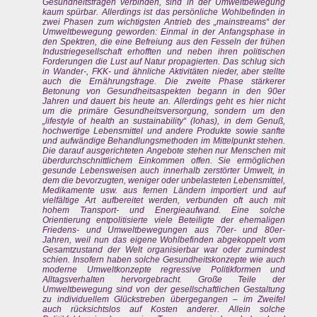
Gesundheitsfragen verbinden, sind in der Umweltbewegung
kaum spürbar. Allerdings ist das persönliche Wohlbefinden in
zwei Phasen zum wichtigsten Antrieb des „mainstreams“ der
Umweltbewegung geworden: Einmal in der Anfangsphase in
den Spektren, die eine Befreiung aus den Fesseln der frühen
Industriegesellschaft erhofften und neben ihren politischen
Forderungen die Lust auf Natur propagierten. Das schlug sich
in Wander-, FKK- und ähnliche Aktivitäten nieder, aber stellte
auch die Ernährungsfrage. Die zweite Phase stärkerer
Betonung von Gesundheitsaspekten begann in den 90er
Jahren und dauert bis heute an. Allerdings geht es hier nicht
um die primäre Gesundheitsversorgung, sondern um den
„lifestyle of health an sustainability“ (lohas), in dem Genuß,
hochwertige Lebensmittel und andere Produkte sowie sanfte
und aufwändige Behandlungsmethoden im Mittelpunkt stehen.
Die darauf ausgerichteten Angebote stehen nur Menschen mit
überdurchschnittlichem Einkommen offen. Sie ermöglichen
gesunde Lebensweisen auch innerhalb zerstörter Umwelt, in
dem die bevorzugten, weniger oder unbelasteten Lebensmittel,
Medikamente usw. aus fernen Ländern importiert und auf
vielfältige Art aufbereitet werden, verbunden oft auch mit
hohem Transport- und Energieaufwand. Eine solche
Orientierung entpolitisierte viele Beteiligte der ehemaligen
Friedens- und Umweltbewegungen aus 70er- und 80er-
Jahren, weil nun das eigene Wohlbefinden abgekoppelt vom
Gesamtzustand der Welt organisierbar war oder zumindest
schien. Insofern haben solche Gesundheitskonzepte wie auch
moderne Umweltkonzepte regressive Politikformen und
Alltagsverhalten hervorgebracht. Große Teile der
Umweltbewegung sind von der gesellschaftlichen Gestaltung
zu individuellem Glückstreben übergegangen – im Zweifel
auch rücksichtslos auf Kosten anderer. Allein solche