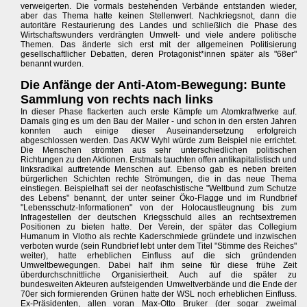
verweigerten. Die vormals bestehenden Verbände entstanden wieder,
aber das Thema hatte keinen Stellenwert. Nachkriegsnot, dann die
autoritäre Restaurierung des Landes und schließlich die Phase des
Wirtschaftswunders verdrängten Umwelt- und viele andere politische
Themen. Das änderte sich erst mit der allgemeinen Politisierung
gesellschaftlicher Debatten, deren Protagonist*innen später als "68er"
benannt wurden.
Die Anfänge der Anti-Atom-Bewegung: Bunte
Sammlung von rechts nach links
In dieser Phase flackerten auch erste Kämpfe um Atomkraftwerke auf.
Damals ging es um den Bau der Mailer - und schon in den ersten Jahren
konnten auch einige dieser Auseinandersetzung erfolgreich
abgeschlossen werden. Das AKW Wyhl würde zum Beispiel nie errichtet.
Die Menschen strömten aus sehr unterschiedlichen politischen
Richtungen zu den Aktionen. Erstmals tauchten offen antikapitalistisch und
linksradikal auftretende Menschen auf. Ebenso gab es neben breiten
bürgerlichen Schichten rechte Strömungen, die in das neue Thema
einstiegen. Beispielhaft sei der neofaschistische "Weltbund zum Schutze
des Lebens" benannt, der unter seiner Öko-Flagge und im Rundbrief
"Lebensschutz-Informationen" von der Holocaustleugnung bis zum
Infragestellen der deutschen Kriegsschuld alles an rechtsextremen
Positionen zu bieten hatte. Der Verein, der später das Collegium
Humanum in Vlotho als rechte Kaderschmiede gründete und inzwischen
verboten wurde (sein Rundbrief lebt unter dem Titel "Stimme des Reiches"
weiter), hatte erheblichen Einfluss auf die sich gründenden
Umweltbewegungen. Dabei half ihm seine für diese frühe Zeit
überdurchschnittliche Organisiertheit. Auch auf die später zu
bundesweiten Akteuren aufsteigenden Umweltverbände und die Ende der
70er sich formierenden Grünen hatte der WSL noch erheblichen Einfluss.
Ex-Präsidenten, allen voran Max-Otto Bruker (der sogar zweimal