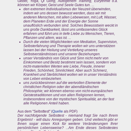
Gebet, Yoga, Qi Gong, Autogenem Training, Eurythmie o.ä.
können wir Körper, Geist und Seele Gutes tun. ...
den extremen Individualismus der Neuzeit überwinden,
indem wir uns dessen bewusst werden, dass wir mit
anderen Menschen, mit allen Lebewesen, mit Luft, Wasser,
dem Planeten Erde und der Energie der Sonne
unauflöslich verbunden sind. Solches Bewusstsein weckt in
uns große Dankbarkeit, lässt uns umfassendes Glück
erfahren und führt uns in tiefe Liebe zu Menschen, Tieren,
Pflanzen und allem, was ist. ...
Durch die vielen Möglichkeiten von Mediation, Supervision,
Selbsterfahrung und Therapie wollen wir uns unterstützen
lassen bei der Heilung und Vertiefung unseres
Selbstverständnisses und unserer Beziehungen.
unser Verständnis von Glück und Sinn nicht mehr von
Einkommen und Besitz bestimmt sein lassen, sondern von
nicht-materiellen Werten wie Liebe, Freude, innerer
Frieden, Schönheit, Sinnlichkeit. Aber auch Schmerz,
Krankheit und Sterblichkeit wollen wir in unser Verständnis
von Leben einbeziehen.
uns zurückbesinnen auf die wertvollen Elemente der
christlichen Religion oder der abendländischen
Philosophie; wir können ebenso von nicht-europäischen
Geistestraditionen und von allen Religionen lernen,
insbesondere von der mystischen Spiritualität, an der fast
alle Religionen Anteil haben.
Aus dem "Selbsttest" (
Quelle
als PDF)
Der nachfolgende Selbsttest - niemand fragt Sie nach Ihrem
Ergebnis! - will dazu Anregungen geben. Und vielleicht gibt er
Ihnen sogar einen Kick für weitere Veränderungen Ihrer
persönlichen Lebensweise? ...Am Ende dieses Selbsttestes