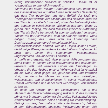
richtig verstandener Naturschutz schaffen. Darum ist er
volkspolitisch so unendlich wertvoll. …
Wir wollen ein hartes, mit den Gegebenheiten des Lebens und
des Daseinskampfes auf allen Linien rechnendes Geschlecht,
das dem Tier gegenüber aus dem Gefühl der Kraft und
Überlegenheit sowohl vom Standpunkt des Naturschutzes wie
des Tierschutzes ritterlich handelt, ohne den Notwendigkeiten
des Lebens in schwächlicher Weichheit aus dem Wege zu
gehen. Der Rohling, der nach talmitisch-jüdischer Auffassung
das Tier als Sache behandelt, ist ebenso undeutsch in seinem
Wesen wie der Schwächling, dem die Kraft zur raschen, wenn
nötigen Tötung des Tieres oder zur Forderung nach
Durchsetzung seiner gerechten Leistung fehlt. ...
Nationalsozialistisch handelt, wer das Objekt seiner Freude,
die blumige Wiese, die saubere Landschaft usw. in gleicher Art
auch dem hinter ihm kommenden Volksgenossen
ungeschmälert und unbeeinflußt hinterläßt. …
Ich hoffe und erwarte, daß viele unserer Volksgenossen sich
bereit finden, in diesem Sinne mitzuarbeiten und mitzuhelfen,
unserem Volk und unserem Führer die Grundlagen zu
erhalten, die den Ausbau unserer Volkswirtschaft im Anschluß
an die Natur, nicht gegen sie, gewährleisten und imstande
sind, die deutsche Masse zu einem sich gefestigten,
willensstarken und charakterfesten, in seiner wohlbehüteten
Heimat wurzelnden und daher stets wehrwilligen Volk werden
zu lassen.
Ich hoffe und erwarte, daß die Schwungkraft, die in den
Männern der Naturschutzbewegung wirksam ist, das zustande
bringt, war brauchen, wollen wir die großen Volkstumsziele des
Naturschutzes erreichen: seine Entfaltung zur Volksbewegung.
Gelingt uns dies, dann habe ich die volle Zuversicht, daß sich
in dem Gärungsprozeß deutscher Volkwerdung unser Volk