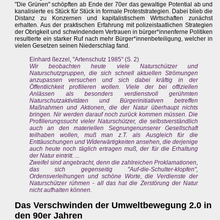
"Die Grünen" schöpften ab Ende der 70er das gewaltige Potential ab und
kanalisierte es Stück für Stück in formale Proteststrategien. Dabei blieb die
Distanz zu Konzernen und kapitalistischem Wirtschaften zunächst
erhalten. Aus der praktischen Erfahrung mit polizeistaatlichen Strategien
der Obrigkeit und schwindendem Vertrauen in bürger*innenferne Politiken
resultierte ein starker Ruf nach mehr Bürger*innenbeteiligung, welcher in
vielen Gesetzen seinen Niederschlag fand.
Einhard ßezzel, "Artenschutz 1985" (S. 2)
Wir beobachten heute viele Naturschützer und
Naturschutzgruppen, die sich schnell aktuellen Strömungen
anzupassen versuchen und sich dabei kräftig in der
Öffentlichkeit profilieren wollen. Viele der bei offiziellen
Anlässen als besonders verdienstvoll gerühmten
Naturschutzaktivitäten und Bürgerinitiativen betreffen
Maßnahmen und Aktionen, die der Natur überhaupt nichts
bringen. Nir werden darauf noch zurück kommen müssen. Die
Profilierungssucht vieler Naturschützer, die selbstverständlich
auch an den materiellen Segnungenunserer Gesellschaft
teilhaben wollen, muß man z.T. als Ausgleich für die
Enttäuschungen und Wíderwärtigkeiten ansehen, die derjenige
auch heute noch täglich ertragen muß, der für die Erhaltung
der Natur eintritt. ...
Zweifel sind angebracht, denn die zahlreichen Proklamationen,
das sich gegenseitig "Auf-die-Schulter-klopfen",
Ordensverleihungen und schöne Worte, die Verdienste der
Naturschützer rühmen - all das hat die Zerstörung der Natur
nicht aufhalten können.
Das Verschwinden der Umweltbewegung 2.0 in
den 90er Jahren