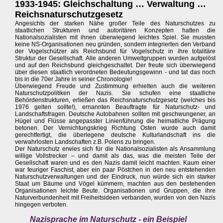
1933-1945: Gleichschaltung … Verwaltung …
Reichsnaturschutzgesetz
Angesichts der starken Nähe großer Teile des Naturschutzes zu
staatlichen Strukturen und autoritären Konzepten hatten die
Nationalsozialisten mit ihnen überwiegend leichtes Spiel. Sie mussten
keine NS-Organisationen neu gründen, sondern integrierten den Verband
der Vogelschützer als Reichsbund für Vogelschutz in ihre totalitäre
Struktur der Gesellschaft. Alle anderen Umweltgruppen wurden aufgelöst
und auf den Reichsbund gleichgeschaltet. Der freute sich überwiegend
über diesen staatlich verordneten Bedeutungsgewinn - und tat das noch
bis in die 70er Jahre in seiner Chronologie!
Überwiegend Freude und Zustimmung erhielten auch die weiteren
Naturschutzpolitiken der Nazis. Sie schufen eine staatliche
Behördenstrukturen, erließen das Reichsnaturschutzgesetz (welches bis
1976 gelten sollte!), ernannten Beauftragte für Naturschutz- und
Landschaftsfragen. Deutsche Autobahnen sollten mit geschwungener, an
Hügel und Flüsse angepasster Linienführung die heimatliche Prägung
betonen. Der Vernichtungskrieg Richtung Osten wurde auch damit
gerechtfertigt, die überlegene deutsche Kulturlandschaft ins die
verwahrlosten Landschaften z.B. Polens zu bringen.
Der Naturschutz erwies sich für die Nationalsozialisten als Ansammlung
willige Vollstrecker – und damit als das, was die meisten Teile der
Gesellschaft waren und es den Nazis damit leicht machten. Kaum einer
war feuriger Faschist, aber ein paar Pöstchen in den neu entstehenden
Naturschutzverwaltungen und der Eindruck, nun würde sich ein starker
Staat um Bäume und Vögel kümmern, machten aus den bestehenden
Organisationen leichte Beute. Organisationen und Gruppen, die ihre
Naturverbundenheit mit Freiheitsideen verbanden, wurden von den Nazis
hingegen verboten.
Nazisprache im Naturschutz - ein Beispiel