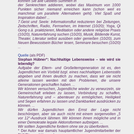
können Sie alle Gebiets-Summen in
der Senkrechten addieren, wobei das Maximum von 1000
Punkten sicher niemand erreichen kann (schon weil es
manchmal um parallele Alternativen geht). Viel Spaß und
Inspiration dabei! ...
7.Geist und Seele: Informationsflut reduzieren bei Zeitungen,
Zeitschriften, Radio, Fernsehen, im Internet (10/20); Yoga, Qi
Gong o.ä. praktizieren, Meditation oder andere religiöse Praxis
(10/20), Naturerfahrung suchen (10/20), Musik, Bildende Kunst,
Theater, Literatur selbst ausüben oder genießen (10/20), zum
Neuen Bewusstsein Bücher lesen, Seminare besuchen (10/20)
...
Quelle
(als PDF)
Stephan Hübner*: Nachhaltige Lebensweise – wie wird sie
lebendig?
Aufgabe der Eltern- und Großelterngeneration ist es, den
Jugendlichen ein Vorbild bzgl. eines nachhaltigen Lebensstils
abgeben und ihnen deutlich zu machen, dass wir sie nicht
alleine lassen werden mit den Problemen, die unsere
Generationen geschaffen haben. ...
Wir können versuchen, Jugendliche wieder zu verwurzeln, sie
Gemeinschaft erleben zu lassen, Verbindung zu schaffen,
Naturerfahrung und – abenteuer zu ermöglichen, Heiligkeit
und Segen erfahren zu lassen und Dankbarkeit ausdrücken zu
können. ...
Wir dürfen Jugendlichen den Ernst der Lage nicht
beschönigen, aber sie auch nicht mit einem sorgenvollen „5
vor 12“-Ausdruck lähmen. Wir können ihnen mögliche und in
einer Demokratie legale Aktionsformen aufzeigen. ...
Wir sollten Jugendliche fordern ohne sie zu überfordern.
* Der Autor war damals hauptamtlicher Jugendmitarbeiter der