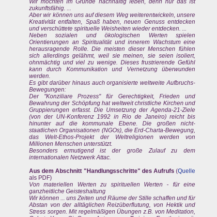
Wir möchten im Grunde nachhaltig leben, denn nur das ist
zukunftsfähig. ...
Aber wir können uns auf diesem Weg weiterentwickeln, unsere
Kreativität entfalten, Spaß haben, neuen Genuss entdecken
und verschüttete spirituelle Weisheiten wieder entdecken. ...
Neben sozialen und ökologischen Werten spielen
Orientierungen an Spiritualität und innerem Wachstum eine
herausragende Rolle. Die meisten dieser Menschen fühlen
sich allerdings gelähmt, weil sie meinen, sie seien isoliert,
ohnmächtig und viel zu wenige. Dieses frustrierende Gefühl
kann durch Kommunikation und Vernetzung überwunden
werden.
Es gibt darüber hinaus auch organisierte weltweite Aufbruchs-
Bewegungen:
Der "Konziliare Prozess" für Gerechtigkeit, Frieden und
Bewahrung der Schöpfung hat weltweit christliche Kirchen und
Gruppierungen erfasst. Die Umsetzung der Agenda-21-Ziele
(von der UN-Konferenz 1992 in Rio de Janeiro) reicht bis
hinunter auf die kommunale Ebene. Die großen nicht-
staatlichen Organisationen (NGOs), die Erd-Charta-Bewegung,
das Welt-Ethos-Projekt der Weltreligionen werden von
Millionen Menschen unterstützt.
Besonders ermutigend ist der große Zulauf zu dem
internationalen Netzwerk Attac.
Aus dem Abschnitt "Handlungsschritte" des Aufrufs
(
Quelle
als PDF)
Von materiellen Werten zu spirituellen Werten - für eine
ganzheitliche Geisteshaltung
Wir können ... uns Zeiten und Räume der Stille schaffen und für
Abstan von der alltäglichen Reizüberflutung, von Hektik und
Stress sorgen. Mit regelmäßigen Übungen z.B. von Meditation,