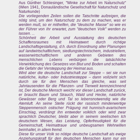
Aus Günther Schlesinger, "Winke zur Arbeit im Naturschutz"
(Wien 1941, Donauländische Gesellschaft für Naturschutz und
Naturkunde)
Die vorliegenden Zeilen sollen die Tatschritte aufzeigen, die
nötig sind, um den Naturschutz zu dem zu machen, was er
werden muß, so er mithelfen, die "deutsche Masse" so wie es
der Führer von ihr erwartet, zum "deutschen Volk" werden zu
lassen. ...
Schönheit der Arbeit und Ausstattung des deutschen
Schaffensraumes mit Heimatwert durch richtige
Landschaftsgestaltung, d.h. durch Einordnung aller Planungen
auf landwirtschaftlichem, siedlungstechnischem, industriellem,
wasserwirtschaftlichem und anderen Gebieten des
menschlichen Lebens verbürgen die tatsächliche
Verwirklichung des Gesetzes von Blut und Boden und schalten
die Gefahr der Versteppung der Heimat aus.
Wird aber die deutsche Landschaft zur Steppe – sei sie nun
natürliche, kultur- oder Industriesteppe – dann vollzieht sich
durch sie für den Menschen das gleiche, was seit
Jahrtausenden für die Pflanzen- und Tierwelt kennzeichnend
ist, Der deutsche Mensch weicht vor dieser Landschaft zurück,
er braucht Baum und Strauch, Wald und Hecke, natürliche
Gewässer oder Berg und Tal so lebensnotwendig wie die
Atemluft. An seine Stelle rückt der rassisch minderwertige
Steppenmensch ostischer Prägung mit hunnisch-avarischem
Einschlag, verdrängt ihn entweder volklich oder wird zwar
sprachlich Deutscher, bleibt aber in seinem seelischen Ich
deutschem Wesen, das Leistung, Opferfreudigkeit für die
Gemeinschaft, Heimattraue und unbeugsamen Wehrwillen
beinhaltet, in allem fremd.
Diese für unser Volk so nötige deutsche Landschaft als ewige
Anziehungskraft für den deutschen Menschen kann nur ein