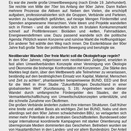
Es war die zweite große Umweltbewegung (nach Einde 19. Jahrhundert).
Sie reichte von Mitte der 70er bis Anfang der 90er Jahre. Dann fraßen
mehrere Prozesse die Aktiven auf. Neben den Vielen, die erschöpft
aufgaben, professionalisierten sich die Gruppen, Verbände und Parteien,
wurden zu hauptamtlich geführten, auf riesige Mengen Fördermittel und
Spenden angewiesene Hierarchien. Viele Ideen und Projekte wandelten
sich in Firmen - und die orientierten sich im brutalen Konkurrenzmarkt
schnell auf Profitinteressen: Bioläden und -ketten, Fahrradläden,
Energiewendefirmen usw. Dazu passend wandelte sich die politische
Agenda: Plötzlich waren Konzerne und ruinöse Markt die Hoffnungsträger.
Ein anderer Teil wählte den Weg nach innen. Die Esoterikblase der 90er
Jahre fraß große Teile der politischen Bewegung und beruhigte sie.
Neoliberaler Wandel: Der freie Markt soll die Ökologiefrage regeln?
In den 90er Jahren, mitgerissen vom neoliberalen Zeitgeist, ersetzten in
fast allen Umweltverbänden Konzepte einer Vereinigung von Ökologie
und Ökonomie die bisherige Konfrontation mit Konzernen. „Die Stärke des
Marktes liegt darin, über den Wettbewerb alle Teilnehmer zu veranlassen,
beständig auf den bestmöglichen Einsatz von Kapital, Material, Menschen
und Zeit zu achten“, phantasierten beispielsweise BUND, EED und Brot
für die Welt in ihrer Studie "Zukunftsfähiges Deutschland in einer
globalisierten Welt" (Kurzfassung, S. 19). Angetrieben wurde dieser
Wandel durch umfangreiche Fördergelder des Staates, der die
Vermarktwirtschaftlichung von Umweltschutzkonzepten unterstützte, und
die schnelle Zunahme von Ökofirmen.
Die großen Verbände änderten zudem ihre internen Strukturen. Galt früher
eine breite und aktive Basis als wichtiges Ziel bei BUND, Nabu und dem
allerdings seit den 90er Jahren schwächelnden BBU, so verlagerten sich
immer mehr Potentiale in die zentralen Geschäftsstellen. Bundesweit oder
sogar international koordinierte Kampagnen mit starker Orientierung auf
überregionale Medien dominierten das Geschehen. Betrieben wurden sie
von Hauptamtlichen in den Landes- und vor allem Bundesbüro. Der Anteil