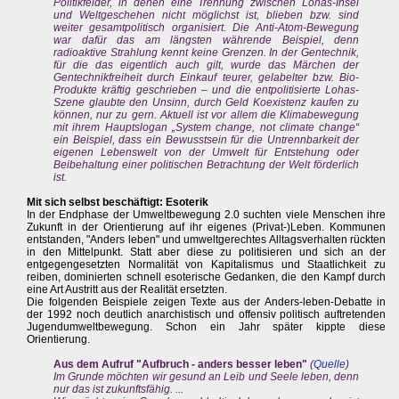
Politikfelder, in denen eine Trennung zwischen Lohas-Insel
und Weltgeschehen nicht möglichst ist, blieben bzw. sind
weiter gesamtpolitisch organisiert. Die Anti-Atom-Bewegung
war dafür das am längsten währende Beispiel, denn
radioaktive Strahlung kennt keine Grenzen. In der Gentechnik,
für die das eigentlich auch gilt, wurde das Märchen der
Gentechnikfreiheit durch Einkauf teurer, gelabelter bzw. Bio-
Produkte kräftig geschrieben – und die entpolitisierte Lohas-
Szene glaubte den Unsinn, durch Geld Koexistenz kaufen zu
können, nur zu gern. Aktuell ist vor allem die Klimabewegung
mit ihrem Hauptslogan „System change, not climate change“
ein Beispiel, dass ein Bewusstsein für die Untrennbarkeit der
eigenen Lebenswelt von der Umwelt für Entstehung oder
Beibehaltung einer politischen Betrachtung der Welt förderlich
ist.
Mit sich selbst beschäftigt: Esoterik
In der Endphase der Umweltbewegung 2.0 suchten viele Menschen ihre
Zukunft in der Orientierung auf ihr eigenes (Privat-)Leben. Kommunen
entstanden, "Anders leben" und umweltgerechtes Alltagsverhalten rückten
in den Mittelpunkt. Statt aber diese zu politisieren und sich an der
entgegengesetzten Normalität von Kapitalismus und Staatlichkeit zu
reiben, dominierten schnell esoterische Gedanken, die den Kampf durch
eine Art Austritt aus der Realität ersetzten.
Die folgenden Beispiele zeigen Texte aus der Anders-leben-Debatte in
der 1992 noch deutlich anarchistisch und offensiv politisch auftretenden
Jugendumweltbewegung. Schon ein Jahr später kippte diese
Orientierung.
Aus dem Aufruf "Aufbruch - anders besser leben"
(
Quelle
)
Im Grunde möchten wir gesund an Leib und Seele leben, denn
nur das ist zukunftsfähig. ...