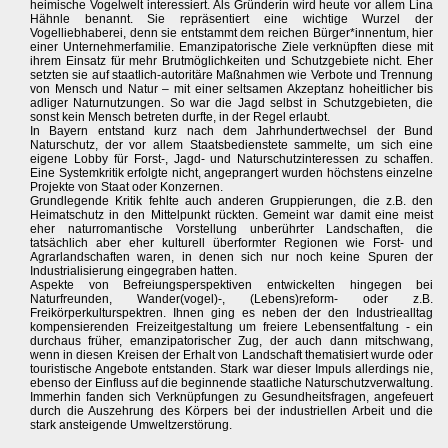
heimische Vogelwelt interessiert. Als Gründerin wird heute vor allem Lina
Hähnle benannt. Sie repräsentiert eine wichtige Wurzel der
Vogelliebhaberei, denn sie entstammt dem reichen Bürger*innentum, hier
einer Unternehmerfamilie. Emanzipatorische Ziele verknüpften diese mit
ihrem Einsatz für mehr Brutmöglichkeiten und Schutzgebiete nicht. Eher
setzten sie auf staatlich-autoritäre Maßnahmen wie Verbote und Trennung
von Mensch und Natur – mit einer seltsamen Akzeptanz hoheitlicher bis
adliger Naturnutzungen. So war die Jagd selbst in Schutzgebieten, die
sonst kein Mensch betreten durfte, in der Regel erlaubt.
In Bayern entstand kurz nach dem Jahrhundertwechsel der Bund
Naturschutz, der vor allem Staatsbedienstete sammelte, um sich eine
eigene Lobby für Forst-, Jagd- und Naturschutzinteressen zu schaffen.
Eine Systemkritik erfolgte nicht, angeprangert wurden höchstens einzelne
Projekte von Staat oder Konzernen.
Grundlegende Kritik fehlte auch anderen Gruppierungen, die z.B. den
Heimatschutz in den Mittelpunkt rückten. Gemeint war damit eine meist
eher naturromantische Vorstellung unberührter Landschaften, die
tatsächlich aber eher kulturell überformter Regionen wie Forst- und
Agrarlandschaften waren, in denen sich nur noch keine Spuren der
Industrialisierung eingegraben hatten.
Aspekte von Befreiungsperspektiven entwickelten hingegen bei
Naturfreunden, Wander(vogel)-, (Lebens)reform- oder z.B.
Freikörperkulturspektren. Ihnen ging es neben der den Industriealltag
kompensierenden Freizeitgestaltung um freiere Lebensentfaltung - ein
durchaus früher, emanzipatorischer Zug, der auch dann mitschwang,
wenn in diesen Kreisen der Erhalt von Landschaft thematisiert wurde oder
touristische Angebote entstanden. Stark war dieser Impuls allerdings nie,
ebenso der Einfluss auf die beginnende staatliche Naturschutzverwaltung.
Immerhin fanden sich Verknüpfungen zu Gesundheitsfragen, angefeuert
durch die Auszehrung des Körpers bei der industriellen Arbeit und die
stark ansteigende Umweltzerstörung.