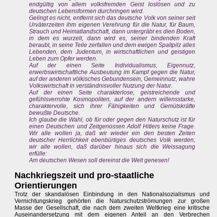
endgültig von allem volksfremden Geist loslösen und zu
deutschen Lebensformen durchringen wird.
Gelingt es nicht, entfernt sich das deutsche Volk von seiner seit
Urväterzeiten ihm eigenen Verehrung für die Natur, für Baum,
Strauch und Heimatlandschaft, dann untergräbt es dien Boden,
in dem es wurzelt, dann wird es, seiner bindenden Kraft
beraubt, in seine Teile zerfallen und dem ewigen Spaltpilz alles
Lebenden, dem Judentum, in wirtschaftlichen und geistigen
Leben zum Opfer werden.
Auf der einen Seite Individualismus, Eigennutz,
erwerbswirtschaftliche Ausbeutung im Kampf gegen die Natur,
auf der anderen völkisches Gebundensein, Gemeinnutz, wahre
Volkswirtschaft in verständnisvoller Nutzung der Natur.
Auf der einen Seite charakterlose, geistreichende und
gefühlsverrohte Kosmopoliten, auf der andern willensstarke,
charaktervolle, sich ihrer Fähigkeiten und Gemütskräfte
bewußte Deutsche.
Ich glaube die Wahl, ob für oder gegen den Naturschutz ist für
einen Deutschen und Zeitgenossen Adolf Hitlers keine Frage.
Wir alle wollen ja, daß wir wieder ein den besten Zeiten
deutscher Herrlichkeit ebenbürtiges deutsches Volk werden,
wir alle wollen, daß darüber hinaus sich die Weissagung
erfülle:
Am deutschen Wesen soll dereinst die Welt genesen!
Nachkriegszeit und pro-staatliche
Orientierungen
Trotz der skandalösen Einbindung in den Nationalsozialismus und
Vernichtungskrieg gehörten die Naturschutzströmungen zur großen
Masse der Gesellschaft, die nach dem zweiten Weltkrieg eine kritische
Auseinandersetzung mit dem eigenen Anteil an den Verbrechen