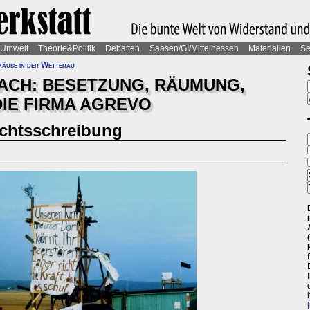
Umwelt
Theorie&Politik
Debatten
Saasen/GI/Mittelhessen
Materialien
Se
äuse in der Wetterau
ACH: BESETZUNG, RÄUMUNG,
IE FIRMA AGREVO
ichtsschreibung