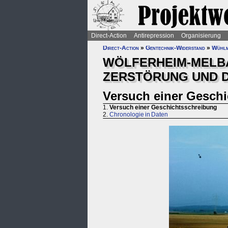
Direct-Action
Antirepression
Organisierung
Direct-Action
»
Gentechnik-Widerstand
»
Wühlm
WÖLFERHEIM-MELB
ZERSTÖRUNG UND D
Versuch einer Gesch
1.
Versuch einer Geschichtsschreibung
2.
Chronologie in Daten