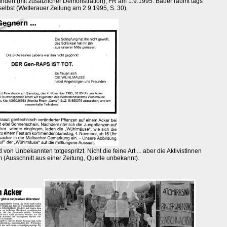
dert (mit zusätzlicher Demonstration), FR am 1.9.1995. Bauer räumt tags
selbst (Wetterauer Zeitung am 2.9.1995, S. 30).
von Unbekannten totgespritzt. Nicht die feine Art ... aber die AktivistInnen
m (Ausschnitt aus einer Zeitung, Quelle unbekannt).