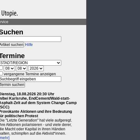
rvice
Suchen
Hilfe
Termine
vergangene Termine anzeigen
Dienstag, 18.08.2026 20:30 Uhr
in/bei Karlsruhe, EndCement/Wald-statt-
Asphalt-Zelt auf dem System Change Camp
(SCC)
Provokante Aktionen und ihre Bedeutung
für politischen Protest
Die "Letzte Generation" hat viele aufgeregt.
Ihre Aktionen polarisieren - und viele derer,
die Macht oder Kapital in ihren Händen
halten, schimpfen auf die Aktivist*innen.
[mehr]