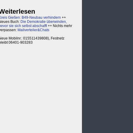
Weiterlesen
Kreis Gießen: B49-Neubau verhindern
++
Neues Buch:
Die Demokratie überwinden,
bevor sie sich selbst abschafft
++ Nichts mehr
verpassen:
Mailverteiler&Chats
Neue Mobilnr.: 015511439808), Festnetz
bleibt 06401-903283