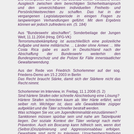
Ausgleich zwischen dem berechtigten Sicherheitsanspruch
und den unverzichtbaren individuellen Freiheits- und
Persönlichkeitsrechten zu schaffen. Das hat in der
vergangenen Legislaturperiode in einigen Fragen zu
langwierirgen Verhandlungen geführt. Mit dem Ergebnis
können wir jedoch zufriedens ein. (S. 184)
Aus "Bundeswehr abschaffen", Sonderbeilage der Jungen
Welt, 11.11.2004 (Hrsg. DFG-VK)
Terrorismusbekämpfung ist ausschließlich eine polizeiliche
Aufgabe und keine militärische. ... Länder ohne Armee: ... Wie
Costa Rica gabe es auch in Deutschland nach der
Abschaffung der Bundeswehr weiterhin den
Bundesgrenzschutz und die Polizei für Fälle innerstaatlicher
Gewaltanwendung.
Aus der Rede von Friedrich Schorlemmer auf der sog.
Friedens-Demo am 15.2.2003 in Berlin
Das Recht braucht Stärke, damit sich der Stärkere nicht das
Recht nimmt.
Schorlemmer im Interview, in: Freitag, 11.1.2008 (S. 2)
Sind härtere Strafen oder schnelle Abschiebung eine Lösung?
Härtere Strafen schrecken kaum ab. Wer Härte erfährt, wird
selber roh. Wichtiger ist, dass alle Gewaltdelikte zügiger
aufgeklärt und die Täter schneller bestraft werden.
Was schlagen Sie vor, um Jugendkriminalität einzudämmen?
Sanktionen müssen spürbar sein und nahe am Tatzeitpunkt
liegen. Der soziale Kontext der Täter verlangt nach mehr
Prävention. Auch ein Boxcamp kann hilfreich sein, wenn dort
(Selbst-)Disziplinierung und Aggressionsabbau erfolgen.
Gewaltakte sind nicht zu tolerieren. Ursachenbeschreibung