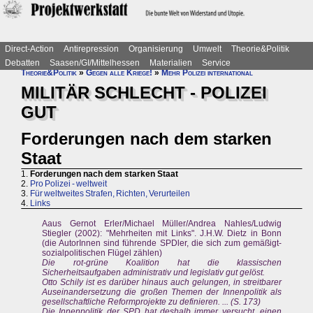
Direct-Action
Antirepression
Organisierung
Umwelt
Theorie&Politik
Debatten
Saasen/GI/Mittelhessen
Materialien
Service
Theorie&Politik
»
Gegen alle Kriege!
»
Mehr Polizei international
MILITÄR SCHLECHT - POLIZEI
GUT
Forderungen nach dem starken
Staat
1.
Forderungen nach dem starken Staat
2.
Pro Polizei - weltweit
3.
Für weltweites Strafen, Richten, Verurteilen
4.
Links
Aaus Gernot Erler/Michael Müller/Andrea Nahles/Ludwig
Stiegler (2002): "Mehrheiten mit Links". J.H.W. Dietz in Bonn
(die AutorInnen sind führende SPDler, die sich zum gemäßigt-
sozialpolitischen Flügel zählen)
Die rot-grüne Koalition hat die klassischen
Sicherheitsaufgaben administrativ und legislativ gut gelöst.
Otto Schily ist es darüber hinaus auch gelungen, in streitbarer
Auseinandersetzung die großen Themen der Innenpolitik als
gesellschaftliche Reformprojekte zu definieren. ... (S. 173)
Die Innenpolitik der SPD hat deshalb immer versucht, einen