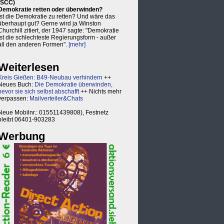
(SCC)
Demokratie retten oder überwinden?
Ist die Demokratie zu retten? Und wäre das
überhaupt gut? Gerne wird ja Winston
Churchill zitiert, der 1947 sagte: "Demokratie
ist die schlechteste Regierungsform - außer
all den anderen Formen".
[mehr]
Weiterlesen
Kreis Gießen: B49-Neubau verhindern
++
Neues Buch:
Die Demokratie überwinden,
bevor sie sich selbst abschafft
++ Nichts mehr
verpassen:
Mailverteiler&Chats
Neue Mobilnr.: 015511439808), Festnetz
bleibt 06401-903283
Werbung