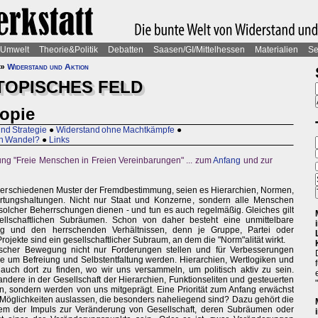
Umwelt
Theorie&Politik
Debatten
Saasen/GI/Mittelhessen
Materialien
Se
»
Widerstand und Aktion
TOPISCHES FELD
topie
nd Strategie
●
Widerstand ohne Machtkämpfe
●
en Wandel?
●
Links
ung "Freie Menschen in Freien Vereinbarungen" ... zum
Anfang
und zur
e verschiedenen Muster der Fremdbestimmung, seien es Hierarchien, Normen,
tungshaltungen. Nicht nur Staat und Konzerne, sondern alle Menschen
solcher Beherrschungen dienen - und tun es auch regelmäßig. Gleiches gilt
sellschaftlichen Subräumen. Schon von daher besteht eine unmittelbare
ng und den herrschenden Verhältnissen, denn je Gruppe, Partei oder
ojekte sind ein gesellschaftlicher Subraum, an dem die "Norm"alität wirkt.
ischer Bewegung nicht nur Forderungen stellen und für Verbesserungen
ne um Befreiung und Selbstentfaltung werden. Hierarchien, Wertlogiken und
o auch dort zu finden, wo wir uns versammeln, um politisch aktiv zu sein.
 andere in der Gesellschaft der Hierarchien, Funktionseliten und gesteuerten
en, sondern werden von uns mitgeprägt. Eine Priorität zum Anfang erwächst
 Möglichkeiten auslassen, die besonders naheliegend sind? Dazu gehört die
dem der Impuls zur Veränderung von Gesellschaft, deren Subräumen oder