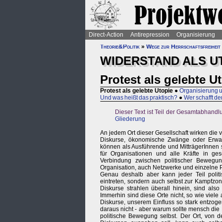
Direct-Action
Antirepression
Organisierung
Theorie&Politik
»
Wege zur Herrschaftsfreiheit
WIDERSTAND ALS U
Protest als gelebte U
Protest als gelebte Utopie
●
Organisierung u
Und was heißt das praktisch?
●
Wer schafft d
Dieser Text ist Teil der Gesamtabhandl
Gliederung
An jedem Ort dieser Gesellschaft wirken di
Diskurse, ökonomische Zwänge oder Erwar
können als Ausführende und MitträgerInnen 
für Organisationen und alle Kräfte in ge
Verbindung zwischen politischer Bewegu
Organisation, auch Netzwerke und einzelne Pr
Genau deshalb aber kann jeder Teil polit
eintreten, sondern auch selbst zur Kampfzo
Diskurse strahlen überall hinein, sind als
Immerhin sind diese Orte nicht, so wie viele
Diskurse, unserem Einfluss so stark entzog
daraus nicht - aber warum sollte mensch die
politische Bewegung selbst. Der Ort, von 