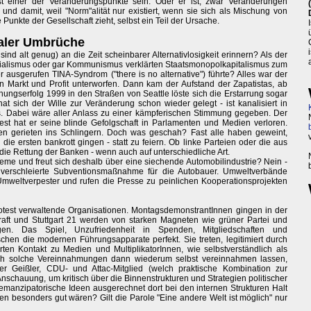
t einer der Veränderungspunkte sein. Oder er ist, zwar Veränderungen
- und damit, weil "Norm"alität nur existiert, wenn sie sich als Mischung von
unkte der Gesellschaft zieht, selbst ein Teil der Ursache.
baler Umbrüche
ind alt genug) an die Zeit scheinbarer Alternativlosigkeit erinnern? Als der
zialismus oder gar Kommunismus verklärten Staatsmonopolkapitalismus zum
r ausgerufen TINA-Syndrom ("there is no alternative") führte? Alles war der
on Markt und Profit unterworfen. Dann kam der Aufstand der Zapatistas, ab
ungserfolg 1999 in den Straßen von Seattle löste sich die Erstarrung sogar
at sich der Wille zur Veränderung schon wieder gelegt - ist kanalisiert in
s. Dabei wäre aller Anlass zu einer kämpferischen Stimmung gegeben. Der
dest hat er seine blinde Gefolgschaft in Parlamenten und Medien verloren.
n gerieten ins Schlingern. Doch was geschah? Fast alle haben geweint,
 die ersten bankrott gingen - statt zu feiern. Ob linke Parteien oder die aus
n die Rettung der Banken - wenn auch auf unterschiedliche Art.
teme und freut sich deshalb über eine siechende Automobilindustrie? Nein -
 verschleierte Subventionsmaßnahme für die Autobauer. Umweltverbände
mweltverpester und rufen die Presse zu peinlichen Kooperationsprojekten
test verwaltende Organisationen. MontagsdemonstrantInnen gingen in der
raft und Stuttgart 21 werden von starken Magneten wie grüner Partei und
n. Das Spiel, Unzufriedenheit in Spenden, Mitgliedschaften und
en die modernen Führungsapparate perfekt. Sie treten, legitimiert durch
ierten Kontakt zu Medien und MultiplikatorInnen, wie selbstverständlich als
ich solche Vereinnahmungen dann wiederum selbst vereinnahmen lassen,
ner Geißler, CDU- und Attac-Mitglied (welch praktische Kombination zur
Anschauung, um kritisch über die Binnenstrukturen und Strategien politischer
nzipatorische Ideen ausgerechnet dort bei den internen Strukturen Halt
 besonders gut wären? Gilt die Parole "Eine andere Welt ist möglich" nur