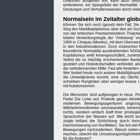
Diskursen ausgehen soll, kann auch selbs
einfordernd, ein Spiegelbild der Normalität 
Deutungen und Verhaltensweisen durch viele P
Normalsein im Zeitalter glo
Können Sie sich noch (gesetz dem Fall, Sie s
Sieg des Marktkapitalismus über den als So
von der britischen Premierministerin Thatche
totalen Verwertungslogik, der “Anbetung” v
1994 in Chiapas (Mexiko), mit dem Überrasch
in den Industrienationen. Doch inzwischen h
freundliche Normalität ausstrahlenden NGO
Kapitalismus wirkt krisengeschüttelt, zumin
Selbst die so mächtig erscheinenden Banke
gezetert und Hiobsbotschaften verbreitet, als
der selbsternannten Mitte: Fast alle forderte
Wer fordert heute noch andere Mobilitätssys
die Umweltprämie kommt, eine als Ökohit
schreiben Ranglisten über weniger krasse U
mit Autokonzernen.
Die Menschen sind aufgesogen in neue, Pro
Partei Die Linke auf, Proteste gegen Atomk
modernen Bewegungsagenturen angezoge
WählerInnenstimmen umzuwandeln, beherrsch
nichts, sondern einfach kraft ihrer privileg
Sprachrohre der Massen auf. Wie leicht s
zeigte brillant die Schlichtung durch Hei
Harmonisierung von Konflikten). Sie bot viel 
Bewegungen nachzudenken. Warum sollen ema
machen, obwohl die Umsetzungsmöglichkeiten
für die Anderen?