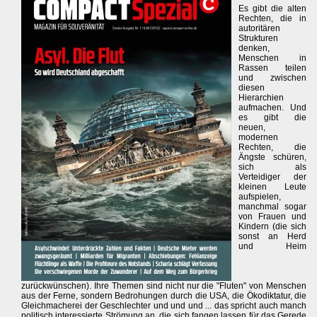
Es gibt die alten
Rechten, die in
autoritären
Strukturen
denken,
Menschen in
Rassen teilen
und zwischen
diesen
Hierarchien
aufmachen. Und
es gibt die
neuen,
modernen
Rechten, die
Ängste schüren,
sich als
Verteidiger der
kleinen Leute
aufspielen,
manchmal sogar
von Frauen und
Kindern (die sich
sonst an Herd
und Heim
zurückwünschen). Ihre Themen sind nicht nur die "Fluten" von Menschen
aus der Ferne, sondern Bedrohungen durch die USA, die Ökodiktatur, die
Gleichmacherei der Geschlechter und und und ... das spricht auch manch
politisch interessierte Strömung an, die sich fangen lassen für das Gerede