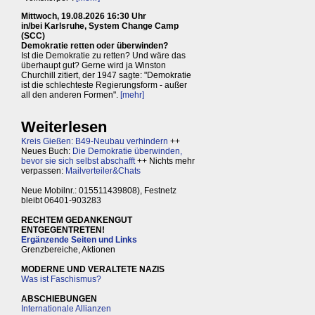
Mittwoch, 19.08.2026 16:30 Uhr
in/bei Karlsruhe, System Change Camp
(SCC)
Demokratie retten oder überwinden?
Ist die Demokratie zu retten? Und wäre das
überhaupt gut? Gerne wird ja Winston
Churchill zitiert, der 1947 sagte: "Demokratie
ist die schlechteste Regierungsform - außer
all den anderen Formen".
[mehr]
Weiterlesen
Kreis Gießen: B49-Neubau verhindern
++
Neues Buch:
Die Demokratie überwinden,
bevor sie sich selbst abschafft
++ Nichts mehr
verpassen:
Mailverteiler&Chats
Neue Mobilnr.: 015511439808), Festnetz
bleibt 06401-903283
RECHTEM GEDANKENGUT
ENTGEGENTRETEN!
Ergänzende Seiten und Links
Grenzbereiche, Aktionen
MODERNE UND VERALTETE NAZIS
Was ist Faschismus?
ABSCHIEBUNGEN
Internationale Allianzen