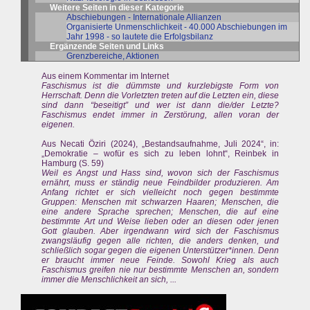
Weitere Seiten in dieser Kategorie
Abschiebungen - Internationale Allianzen
Organisierte Unmenschlichkeit - 40.000 Abschiebungen im
Jahr 1998 - so lautete die Erfolgsbilanz
Ergänzende Seiten und Links
Grenzbereiche, Aktionen
Aus einem Kommentar im Internet
Faschismus ist die dümmste und kurzlebigste Form von
Herrschaft. Denn die Vorletzten treten auf die Letzten ein, diese
sind dann “beseitigt” und wer ist dann die/der Letzte?
Faschismus endet immer in Zerstörung, allen voran der
eigenen.
Aus Necati Öziri (2024), „Bestandsaufnahme, Juli 2024“, in:
„Demokratie – wofür es sich zu leben lohnt“, Reinbek in
Hamburg (S. 59)
Weil es Angst und Hass sind, wovon sich der Faschismus
ernährt, muss er ständig neue Feindbilder produzieren. Am
Anfang richtet er sich vielleicht noch gegen bestimmte
Gruppen: Menschen mit schwarzen Haaren; Menschen, die
eine andere Sprache sprechen; Menschen, die auf eine
bestimmte Art und Weise lieben oder an diesen oder jenen
Gott glauben. Aber irgendwann wird sich der Faschismus
zwangsläufig gegen alle richten, die anders denken, und
schließlich sogar gegen die eigenen Unterstützer*innen. Denn
er braucht immer neue Feinde. Sowohl Krieg als auch
Faschismus greifen nie nur bestimmte Menschen an, sondern
immer die Menschlichkeit an sich, ...