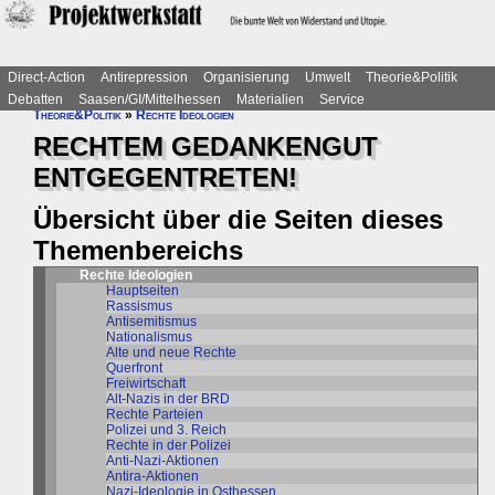
Direct-Action
Antirepression
Organisierung
Umwelt
Theorie&Politik
Debatten
Saasen/GI/Mittelhessen
Materialien
Service
Theorie&Politik
»
Rechte Ideologien
RECHTEM GEDANKENGUT
ENTGEGENTRETEN!
Übersicht über die Seiten dieses
Themenbereichs
Rechte Ideologien
Hauptseiten
Rassismus
Antisemitismus
Nationalismus
Alte und neue Rechte
Querfront
Freiwirtschaft
Alt-Nazis in der BRD
Rechte Parteien
Polizei und 3. Reich
Rechte in der Polizei
Anti-Nazi-Aktionen
Antira-Aktionen
Nazi-Ideologie in Osthessen