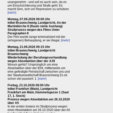
unangenehm - und soll es auch sein, da es
um Einschüchterung und Strafe geht. Es
macht Sinn, sich vor Repression zu schützen.
[mehr]
Montag, 07.09.2026 09:00 Uhr
in/bei Braunschweig, Landgericht, An der
Martinikirche 8 (Raum siehe Aushang)
Strafprozess wegen des Films Unter
Paragraphen II
Der Film wurde lange kriminalisiert mit der
(erlogenen) Behauptung, er sei illegal.
[mehr]
Montag, 21.09.2026 09:15 Uhr
in/bei Braunschweig, Landgericht
Braunschweig
Wiederholung der Berufungsverhandlung
wegen Abseilaktion über der A39
Worum gehts? Ursprünglich um eine
Abseilaktion über der B39, mittlerweile um
eine gefestigte Feindschaft zwischen uns und
der Staatsanwaltschaft Braunschweig Es ist
schon viel passiert: 1.
[mehr]
Freitag, 23.10.2026 08:00 Uhr
in/bei Frankfurt (Main), Landgericht
Frankfurt am Main, Hammelsgasse 1 (Saal
17, 1. Stock)
Prozess wegen Abseilaktion am 26.10.2020
über A5
In der ersten Instanz im Strafprozess wegen
einer Abseilaktion am 26.10.2020 über der A5