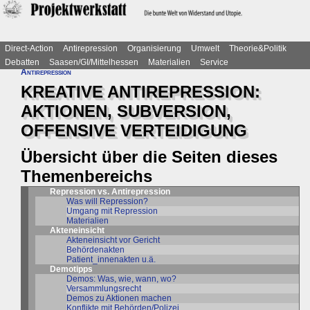
Direct-Action
Antirepression
Organisierung
Umwelt
Theorie&Politik
Debatten
Saasen/GI/Mittelhessen
Materialien
Service
Antirepression
KREATIVE ANTIREPRESSION:
AKTIONEN, SUBVERSION,
OFFENSIVE VERTEIDIGUNG
Übersicht über die Seiten dieses
Themenbereichs
Repression vs. Antirepression
Was will Repression?
Umgang mit Repression
Materialien
Akteneinsicht
Akteneinsicht vor Gericht
Behördenakten
Patient_innenakten u.ä.
Demotipps
Demos: Was, wie, wann, wo?
Versammlungsrecht
Demos zu Aktionen machen
Konflikte mit Behörden/Polizei