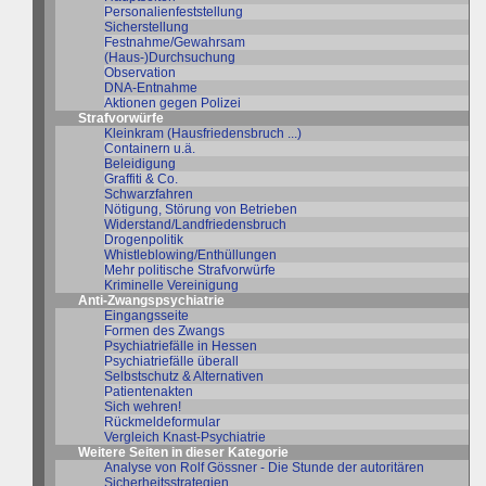
Personalienfeststellung
Sicherstellung
Festnahme/Gewahrsam
(Haus-)Durchsuchung
Observation
DNA-Entnahme
Aktionen gegen Polizei
Strafvorwürfe
Kleinkram (Hausfriedensbruch ...)
Containern u.ä.
Beleidigung
Graffiti & Co.
Schwarzfahren
Nötigung, Störung von Betrieben
Widerstand/Landfriedensbruch
Drogenpolitik
Whistleblowing/Enthüllungen
Mehr politische Strafvorwürfe
Kriminelle Vereinigung
Anti-Zwangspsychiatrie
Eingangsseite
Formen des Zwangs
Psychiatriefälle in Hessen
Psychiatriefälle überall
Selbstschutz & Alternativen
Patientenakten
Sich wehren!
Rückmeldeformular
Vergleich Knast-Psychiatrie
Weitere Seiten in dieser Kategorie
Analyse von Rolf Gössner - Die Stunde der autoritären
Sicherheitsstrategien