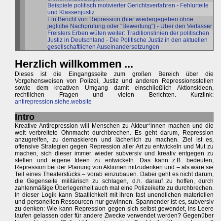
Beispiele politisch motivierter Gerichtsverfahren - Fehlurteile
und Klassenjustiz
Ein Bericht von Repression (hier wiedergegeben ohne
jegliche Nachprüfung oder "Bewertung") - Über den Verfasser
Freislers Erben wüten weiter: Traditionslinien der politischen
Justiz in Deutschland - Die Politische Justiz in den aktuellen
gesellschaftlichen Auseinandersetzungen
Herzlich willkommen ...
Dieses ist die Eingangsseite zum großen Bereich über die
Vorgehensweisen von Polizei, Justiz und anderen Repressionsstellen
sowie dem kreativen Umgang damit einschließlich Aktionsideen,
rechtlichen Fragen und vielen Berichten. Kurzlink:
antirepression.siehe.website
Intro
Kreative Antirepression will Menschen zu Akteur*innen machen und die
weit verbreitete Ohnmacht durchbrechen. Es geht darum, Repression
anzugreifen, zu demaskieren und lächerlich zu machen. Ziel ist es,
offensive Strategien gegen Repression aller Art zu entwickeln und Mut zu
machen, sich dieser immer wieder subversiv und kreativ entgegen zu
stellen und eigene Ideen zu entwickeln. Das kann z.B. bedeuten,
Repression bei der Planung von Aktionen mitzudenken und – als wäre sie
Teil eines Theaterstücks – vorab einzubauen. Dabei geht es nicht darum,
die Gegenseite militärisch zu schlagen, d.h. darauf zu hoffen, durch
zahlenmäßige Überlegenheit auch mal eine Polizeikette zu durchbrechen.
In dieser Logik kann Staatlichkeit mit ihren fast unendlichen materiellen
und personellen Ressourcen nur gewinnen. Spannender ist es, subversiv
zu denken: Wie kann Repression gegen sich selbst gewendet, ins Leere
laufen gelassen oder für andere Zwecke verwendet werden? Gegenüber