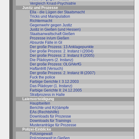
Vergleich Knast-Psychiatrie
Justiz und Prozesse
Ella - die Lügen der Staatsmacht
Tricks und Manipulation
Richtermacht
Gegenwehr gegen Justiz
Justiz in Gießen (und Hessen)
Staatsanwaltschaft Gießen
Prozesse in/um Gießen
Absurde Fälle in GI
Der große Prozess: 13 Anklagepunkte
Der große Prozess: 2. Instanz I (2004)
Der große Prozess: 2. Instanz II (2005)
Die Plädoyers (2. Instanz)
Der große Prozess: OLG/VerfG
Haftantritt (Versuch)
Der große Prozess: 2. Instanz III (2007)
Fuck the police
Farbige Gerichte I: 3.12.2003
Das Plädoyer (1. Instanz)
Farbige Gerichte II: 24.12.2005
Strafprozess in Halle
Laienverteidigung
Hauptseiten
Berichte und K(r)ämpfe
EAs (Rechtshilfe)
Downloads für Prozesse
Downloads für Trainings
Musteranträge für Prozesse
Polizei-Einblicke
Polizeigewalt
Polizeigewalt in Gießen