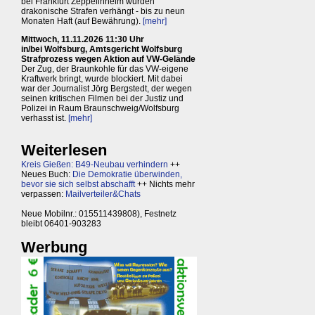
bei Frankfurt Zeppelinheim wurden
drakonische Strafen verhängt - bis zu neun
Monaten Haft (auf Bewährung).
[mehr]
Mittwoch, 11.11.2026 11:30 Uhr
in/bei Wolfsburg, Amtsgericht Wolfsburg
Strafprozess wegen Aktion auf VW-Gelände
Der Zug, der Braunkohle für das VW-eigene
Kraftwerk bringt, wurde blockiert. Mit dabei
war der Journalist Jörg Bergstedt, der wegen
seinen kritischen Filmen bei der Justiz und
Polizei in Raum Braunschweig/Wolfsburg
verhasst ist.
[mehr]
Weiterlesen
Kreis Gießen: B49-Neubau verhindern
++
Neues Buch:
Die Demokratie überwinden,
bevor sie sich selbst abschafft
++ Nichts mehr
verpassen:
Mailverteiler&Chats
Neue Mobilnr.: 015511439808), Festnetz
bleibt 06401-903283
Werbung