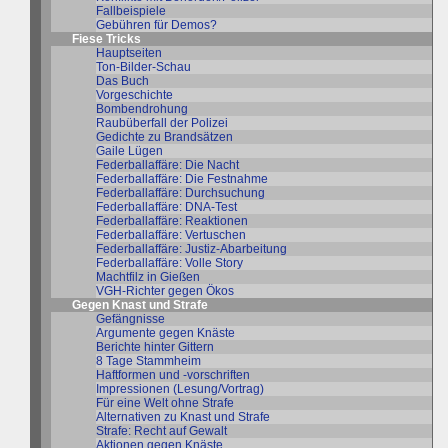
Fallbeispiele
Gebühren für Demos?
Fiese Tricks
Hauptseiten
Ton-Bilder-Schau
Das Buch
Vorgeschichte
Bombendrohung
Raubüberfall der Polizei
Gedichte zu Brandsätzen
Gaile Lügen
Federballaffäre: Die Nacht
Federballaffäre: Die Festnahme
Federballaffäre: Durchsuchung
Federballaffäre: DNA-Test
Federballaffäre: Reaktionen
Federballaffäre: Vertuschen
Federballaffäre: Justiz-Abarbeitung
Federballaffäre: Volle Story
Machtfilz in Gießen
VGH-Richter gegen Ökos
Gegen Knast und Strafe
Gefängnisse
Argumente gegen Knäste
Berichte hinter Gittern
8 Tage Stammheim
Haftformen und -vorschriften
Impressionen (Lesung/Vortrag)
Für eine Welt ohne Strafe
Alternativen zu Knast und Strafe
Strafe: Recht auf Gewalt
Aktionen gegen Knäste