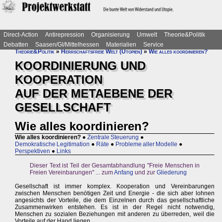
Direct-Action
Antirepression
Organisierung
Umwelt
Theorie&Politik
Debatten
Saasen/GI/Mittelhessen
Materialien
Service
Theorie&Politik
»
Herrschaftsfreie Welt (Utopien)
»
Wie alles koordinieren?
KOORDINIERUNG UND
KOOPERATION
AUF DER METAEBENE DER
GESELLSCHAFT
Wie alles koordinieren?
Wie alles koordinieren?
●
Zentrale Steuerung
●
Demokratische Legitimation
●
Räte
●
Probleme aller Modelle
●
Perspektiven
●
Links
Dieser Text ist Teil der Gesamtabhandlung "Freie Menschen in
Freien Vereinbarungen" ... zum
Anfang
und zur
Gliederung
Gesellschaft ist immer komplex. Kooperation und Vereinbarungen
zwischen Menschen benötigen Zeit und Energie - die sich aber lohnen
angesichts der Vorteile, die dem Einzelnen durch das gesellschaftliche
Zusammenwirken entstehen. Es ist in der Regel nicht notwendig,
Menschen zu sozialen Beziehungen mit anderen zu überreden, weil die
Vorteile auf der Hand liegen.