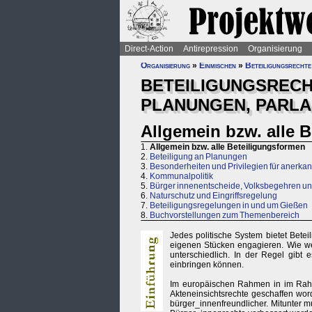
Direct-Action
Antirepression
Organisierung
Organisierung
»
Einmischen
»
Beteiligungsrechte
BETEILIGUNGSRECH
PLANUNGEN, PARLA
Allgemein bzw. alle 
1.
Allgemein bzw. alle Beteiligungsformen
2.
Beteiligung an Planungen
3.
Besonderheiten und Privilegien für anerk
4.
Kommunalpolitik
5.
Bürger innenentscheide, Volksbegehren u
6.
Naturschutz und Eingriffsregelung
7.
Beteiligungsregelungen in und um Gießen
8.
Buchvorstellungen zum Themenbereich
Jedes politische System bietet Bete
eigenen Stücken engagieren. Wie wei
unterschiedlich. In der Regel gibt
einbringen können.
Im europäischen Rahmen in im Rahm
Akteneinsichtsrechte geschaffen wor
bürger_innenfreundlicher. Mitunter 