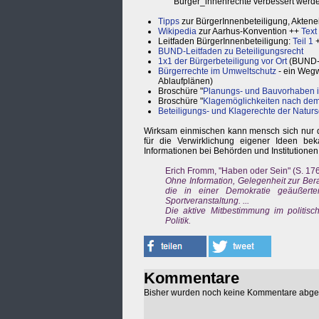
Bürger_innenrechte verbessert werd
Tipps
zur BürgerInnenbeteiligung, Aktene
Wikipedia
zur Aarhus-Konvention ++
Text
Leitfaden BürgerInnenbeteiligung:
Teil 1
BUND-Leitfaden zu Beteiligungsrecht
1x1 der Bürgerbeteiligung vor Ort
(BUND-S
Bürgerrechte im Umweltschutz
- ein Wegw
Ablaufplänen)
Broschüre "
Planungs- und Bauvorhaben i
Broschüre "
Klagemöglichkeiten nach de
Beteiligungs- und Klagerechte der Natur
Wirksam einmischen kann mensch sich nur 
für die Verwirklichung eigener Ideen be
Informationen bei Behörden und Institutionen
Erich Fromm, "Haben oder Sein" (S. 17
Ohne Information, Gelegenheit zur Be
die in einer Demokratie geäußer
Sportveranstaltung. ...
Die aktive Mitbestimmung im politisc
Politik.
Kommentare
Bisher wurden noch keine Kommentare abg