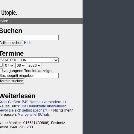
rvice
Suchen
Hilfe
Termine
vergangene Termine anzeigen
Weiterlesen
Kreis Gießen: B49-Neubau verhindern
++
Neues Buch:
Die Demokratie überwinden,
bevor sie sich selbst abschafft
++ Nichts mehr
verpassen:
Mailverteiler&Chats
Neue Mobilnr.: 015511439808), Festnetz
bleibt 06401-903283