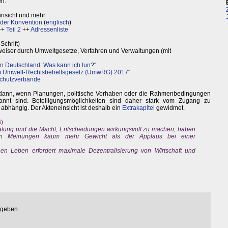
en.
insicht und mehr
 der Konvention
(
englisch
)
++
Teil 2
++
Adressenliste
chrift)
eiser durch Umweltgesetze, Verfahren und Verwaltungen (mit
n Deutschland: Was kann ich tun?
"
m Umwelt-Rechtsbehelfsgesetz (UmwRG) 2017
"
schutzverbände
dann, wenn Planungen, politische Vorhaben oder die Rahmenbedingungen
kannt sind. Beteiligungsmöglichkeiten sind daher stark vom Zugang zu
 abhängig. Der Akteneinsicht ist deshalb ein
Extrakapitel
gewidmet.
6)
ratung und die Macht, Entscheidungen wirkungsvoll zu machen, haben
ten Meinungen kaum mehr Gewicht als der Applaus bei einer
hen Leben erfordert maximale Dezentralisierung von Wirtschaft und
egeben.