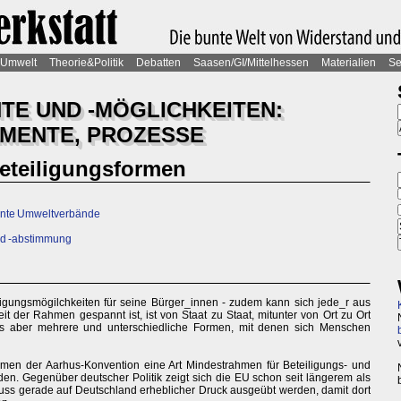
Umwelt
Theorie&Politik
Debatten
Saasen/GI/Mittelhessen
Materialien
Se
TE UND -MÖGLICHKEITEN:
MENTE, PROZESSE
Beteiligungsformen
annte Umweltverbände
nd -abstimmung
iligungsmögilchkeiten für seine Bürger_innen - zudem kann sich jede_r aus
t der Rahmen gespannt ist, ist von Staat zu Staat, mitunter von Ort zu Ort
 es aber mehrere und unterschiedliche Formen, mit denen sich Menschen
en der Aarhus-Konvention eine Art Mindestrahmen für Beteiligungs- und
den. Gegenüber deutscher Politik zeigt sich die EU schon seit längerem als
muss gerade auf Deutschland erheblicher Druck ausgeübt werden, damit dort