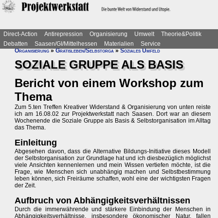
Direct-Action
Antirepression
Organisierung
Umwelt
Theorie&Politik
Debatten
Saasen/GI/Mittelhessen
Materialien
Service
Organisierung
»
Gratisleben/Selbstorga
»
Soziales Umfeld
SOZIALE GRUPPE ALS BASIS
Bericht von einem Workshop zum
Thema
Zum 5.ten Treffen Kreativer Widerstand & Organisierung von unten reiste
ich am 16.08.02 zur Projektwerkstatt nach Saasen. Dort war an diesem
Wochenende die Soziale Gruppe als Basis & Selbstorganisation im Alltag
das Thema.
Einleitung
Abgesehen davon, dass die Alternative Bildungs-Initiative dieses Modell
der Selbstorganisation zur Grundlage hat und ich diesbezüglich möglichst
viele Ansichten kennenlernen und mein Wissen vertiefen möchte, ist die
Frage, wie Menschen sich unabhängig machen und Selbstbestimmung
leben können, sich Freiräume schaffen, wohl eine der wichtigsten Fragen
der Zeit.
Aufbruch von Abhängigkeitsverhältnissen
Durch die immerwährende und stärkere Einbindung der Menschen in
Abhängigkeitsverhältnisse, insbesondere ökonomischer Natur, fallen