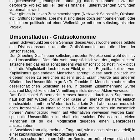
möglicherweise „ideologisch“ abhängig machen könnten, bzw. das
geförderte Projekt als Teil der es finanziell unterstützenden Stiftungen
vereinnahmt wird.
Zwar gibt es in linken Zusammenhängen (Netzwerk Selbsthilfe, Ökofond,
etc.) Stiftungsprojekte, aber meist sind diese doch sehr parteiennah, oder
nicht eben politisch auf einer Wellenlänge mit dem selbstorganisierten
Projekt.
Umsonstläden - Gratisökonomie
Einen Schwerpunkt bei dem Seminar dieses Augustwochenendes bildete
die Diskussionsrunde um die Gratisökonomie und die Idee der
Umsonstläden.
Der „Shooting Star“ neuer selbstorganisierter Projekte sind wohl definitiv
die Umsonstläden. Dies rührt wohl hauptsächlich von der „unglaublichen“
Tatsache her, das es ja sonst nirgens was umsonst gibt. Kost‘ nix – gibt’s
nit‘ !, die Möglichkeit durch diesen Effekt, der die Begreifbarkeit der vom
Kapitalismus geblendeten Menschen sprengt, diese auch politisch mit
eigenen Ideen zu erreichen ist sehr groß. Erzählt wurde aus anderen
Städten, das Umsonstläden große Treffpunkte für Menschen nahezu aller
gesellschaftlichen Schichten seien. In diesem Zusammenhang wurde
auch auf Möglichkeiten der Vermittlung mittels direkter Aktion verwiesen.
Das Fallbeispiel Supermarkt: Mensch bummelt durch den Supermarkt,
haut sich den Wagen voll, an der Kasse will mensch die Karre einfach
durchschieben, mit den Worten: ich hab‘ kein Geld aber essen muss ich
doch trotzdem! Aus einer solchen Situation ergibt sich ein wesentlich
höherer Wirkungsgrad, wenn auf Alternativen verwiesen werden kann,
sprich die Umsonstläden. Innerhalb einer solchen Diskussion mit vielen
Menschen ist so die Möglichkeit gegeben einen Denkprozess
anzuschieben.
Im Anschluss kam allgemein die Frage auf, wie mensch sich (materiell) in
einer kapitalitischen Welt reproduzieren kann?
Wie auch schon in einigen früheren Seminaren erörtert wurde lässt sich