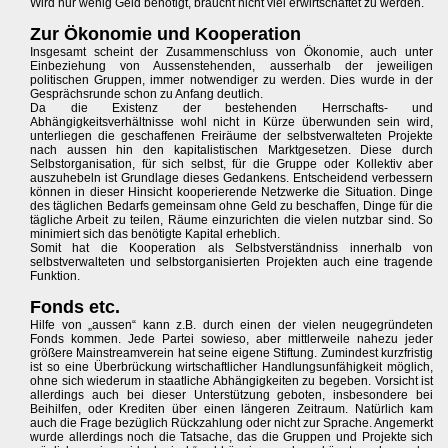
Wird nur wenig Geld benötigt, braucht nicht viel erwirtschaftet zu werden.
Zur Ökonomie und Kooperation
Insgesamt scheint der Zusammenschluss von Ökonomie, auch unter
Einbeziehung von Aussenstehenden, ausserhalb der jeweiligen
politischen Gruppen, immer notwendiger zu werden. Dies wurde in der
Gesprächsrunde schon zu Anfang deutlich.
Da die Existenz der bestehenden Herrschafts- und
Abhängigkeitsverhältnisse wohl nicht in Kürze überwunden sein wird,
unterliegen die geschaffenen Freiräume der selbstverwalteten Projekte
nach aussen hin den kapitalistischen Marktgesetzen. Diese durch
Selbstorganisation, für sich selbst, für die Gruppe oder Kollektiv aber
auszuhebeln ist Grundlage dieses Gedankens. Entscheidend verbessern
können in dieser Hinsicht kooperierende Netzwerke die Situation. Dinge
des täglichen Bedarfs gemeinsam ohne Geld zu beschaffen, Dinge für die
tägliche Arbeit zu teilen, Räume einzurichten die vielen nutzbar sind. So
minimiert sich das benötigte Kapital erheblich.
Somit hat die Kooperation als Selbstverständniss innerhalb von
selbstverwalteten und selbstorganisierten Projekten auch eine tragende
Funktion.
Fonds etc.
Hilfe von „aussen“ kann z.B. durch einen der vielen neugegründeten
Fonds kommen. Jede Partei sowieso, aber mittlerweile nahezu jeder
größere Mainstreamverein hat seine eigene Stiftung. Zumindest kurzfristig
ist so eine Überbrückung wirtschaftlicher Handlungsunfähigkeit möglich,
ohne sich wiederum in staatliche Abhängigkeiten zu begeben. Vorsicht ist
allerdings auch bei dieser Unterstützung geboten, insbesondere bei
Beihilfen, oder Krediten über einen längeren Zeitraum. Natürlich kam
auch die Frage bezüglich Rückzahlung oder nicht zur Sprache. Angemerkt
wurde allerdings noch die Tatsache, das die Gruppen und Projekte sich