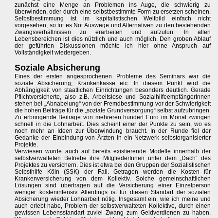
zunächst eine Menge an Problemen ins Auge, die schwierig zu
überwinden, oder durch eine selbstbestimmte Form zu ersetzen scheinen.
Selbstbestimmung ist im kapitalistischen Weltbild einfach nicht
vorgesehen, so tut es Not Auswege und Alternativen zu den bestehenden
Zwangsverhältnissen zu erarbeiten und aufzutun. In allen
Lebensbereichen ist dies nützlich und auch möglich. Den groben Ablauf
der geführten Diskussionen möchte ich hier ohne Anspruch auf
Vollständigkeit wiedergeben.
Soziale Absicherung
Eines der ersten angesprochenen Probleme des Seminars war die
soziale Absicherung, Krankenkasse etc. In diesem Punkt wird die
Abhängigkeit von staatlichen Einrichtungen besonders deutlich. Gerade
Pflichtversicherte, also z.B. Arbeitslose und SozialhilfeempfängerInnen
stehen bei „Abnabelung“ von der Fremdbestimmung vor der Schwierigkeit
die hohen Beiträge für die „soziale Grundversorgung“ selbst aufzubringen.
Zu erbringende Beiträge von mehreren hundert Euro im Monat zwingen
schnell in die Lohnarbeit. Dies scheint einer der Punkte zu sein, wo es
noch mehr an Ideen zur Überwindung braucht. In der Runde fiel der
Gedanke der Einbindung von Ärzten in ein Netzwerk selbstorganisierter
Projekte.
Verwiesen wurde auch auf bereits existierende Modelle innerhalb der
selbstverwalteten Betriebe ihre MitgliederInnen unter dem „Dach“ des
Projektes zu versichern. Dies ist etwa bei den Gruppen der Sozialistischen
Selbsthilfe Köln (SSK) der Fall. Getragen werden die Kosten für
Krankenversicherung von dem Kollektiv. Solche gemeinschaftlichen
Lösungen sind übertragen auf die Versicherung einer Einzelperson
weniger kostenintensiv. Allerdings ist für diesen Standart der sozialen
Absicherung wieder Lohnarbeit nötig. Insgesamt ein, wie ich meine und
auch erlebt habe, Problem der selbstverwalteten Kollektive, durch einen
gewissen Lebensstandart zuviel Zwang zum Geldverdienen zu haben.