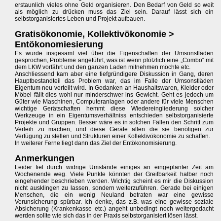
erstaunlich vieles ohne Geld organisieren. Den Bedarf von Geld so weit
als möglich zu drücken muss das Ziel sein. Darauf lässt sich ein
selbstorganisiertes Leben und Projekt aufbauen.
Gratisökonomie, Kollektivökonomie >
Entökonomiesierung
Es wurde insgesamt viel über die Eigenschaften der Umsonstläden
gesprochen, Probleme angeführt, was ist wenn plötzlich eine „Combo“ mit
dem LKW vorfährt und den ganzen Laden mitnehmen möchte etc.
Anschliessend kam aber eine tiefgründigere Diskussion in Gang, deren
Hauptbestandteil das Problem war, das im Falle der Umsonstläden
Eigentum neu verteilt wird. In Gedanken an Haushaltswaren, Kleider oder
Möbel fällt dies wohl nur minderschwer ins Gewicht. Geht es jedoch um
Güter wie Maschinen, Computeranlagen oder andere für viele Menschen
wichtige Gerätschaften hemmt diese Wiedereingliederung solcher
Werkzeuge in ein Eigentumsverhältniss entschieden selbstorganisierte
Projekte und Gruppen. Besser wäre es in solchen Fällen den Schritt zum
Verleih zu machen, und diese Geräte allen die sie benötigen zur
Verfügung zu stellen und Strukturen einer Kollektivökonomie zu schaffen.
In weiterer Ferne liegt dann das Ziel der Entökonomisierung.
Anmerkungen
Leider fiel durch widrige Umstände einiges an eingeplanter Zeit am
Wochenende weg. Viele Punkte könnten der Greifbarkeit halber noch
eingehender beschrieben werden. Wichtig scheint es mir die Diskussion
nicht ausklingen zu lassen, sondern weiterzuführen. Gerade bei einigen
Menschen, die ein wenig Neuland betraten war eine gewisse
Verunsicherung spürbar. Ich denke, das z.B. was eine gewisse soziale
Absicherung (Krankenkasse etc.) angeht unbedingt noch weitergedacht
werden sollte wie sich das in der Praxis selbstorganisiert lösen lässt.