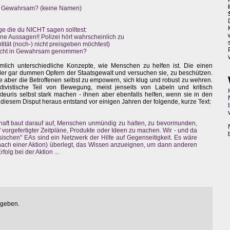
in Gewahrsam? (keine Namen)
ge die du NICHT sagen solltest:
ine Aussagen!! Polizei hört wahrscheinlich zu
tität (noch-) nicht preisgeben möchtest)
 nicht in Gewahrsam genommen?
emlich unterschiedliche Konzepte, wie Menschen zu helfen ist. Die einen
der gar dummen Opfern der Staatsgewalt und versuchen sie, zu beschützen.
 aber die Betroffenen selbst zu empowern, sich klug und robust zu wehren.
tivistische Teil von Bewegung, meist jenseits von Labeln und kritisch
kteuris selbst stark machen - ihnen aber ebenfalls helfen, wenn sie in den
iesem Disput heraus entstand vor einigen Jahren der folgende, kurze Text:
chaft baut darauf auf, Menschen unmündig zu halten, zu bevormunden,
 vorgefertigter Zeitpläne, Produkte oder Ideen zu machen. Wir - und da
sischen" EAs sind ein Netzwerk der Hilfe auf Gegenseitigkeit. Es wäre
 nach einer Aktion) überlegt, das Wissen anzueignen, um dann anderen
folg bei der Aktion ...
egeben.