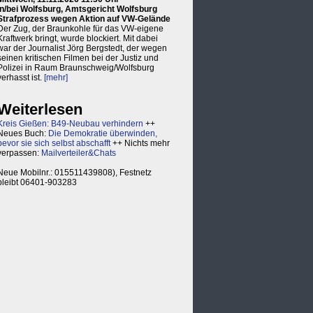
in/bei Wolfsburg, Amtsgericht Wolfsburg
Strafprozess wegen Aktion auf VW-Gelände
Der Zug, der Braunkohle für das VW-eigene
Kraftwerk bringt, wurde blockiert. Mit dabei
war der Journalist Jörg Bergstedt, der wegen
seinen kritischen Filmen bei der Justiz und
Polizei in Raum Braunschweig/Wolfsburg
verhasst ist.
[mehr]
Weiterlesen
Kreis Gießen: B49-Neubau verhindern
++
Neues Buch:
Die Demokratie überwinden,
bevor sie sich selbst abschafft
++ Nichts mehr
verpassen:
Mailverteiler&Chats
Neue Mobilnr.: 015511439808), Festnetz
bleibt 06401-903283