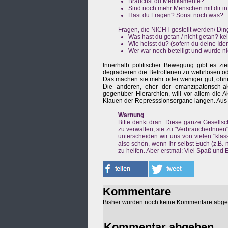
Brauchst du Medikamente?
Sind noch mehr Menschen mit dir 
Hast du Fragen? Sonst noch was?
Fragen, die NICHT gestellt werden/ Din
Was hast du getan / nicht getan? ke
Wie heisst du? (sofern du deine Iden
Wer war noch beteiligt und wurde
Innerhalb politischer Bewegung gibt es zi
degradieren die Betroffenen zu wehrlosen o
Das machen sie mehr oder weniger gut, ohne
Die anderen, eher der emanzipatorisch-ak
gegenüber Hierarchien, will vor allem die A
Klauen der Represssionsorgane langen. Aus d
Warnung
Bitte denkt dran: Diese ganze Gesells
zu verwalten, sie zu "VerbraucherInnen"
unterscheiden wir uns von vielen "klas
also schön, wenn Ihr selbst Euch (z.B.
zu helfen. Aber erstmal: Viel Spaß und Er
Kommentare
Bisher wurden noch keine Kommentare abg
Kommentar abgeben