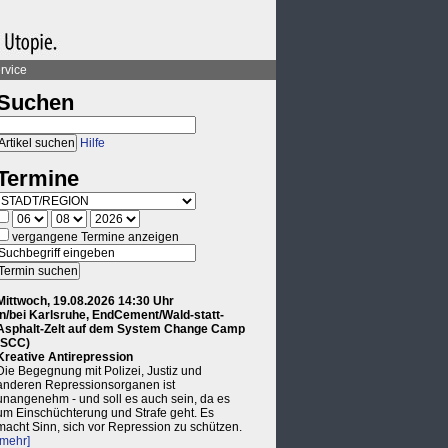
rvice
Suchen
Hilfe
Termine
vergangene Termine anzeigen
Mittwoch, 19.08.2026 14:30 Uhr
in/bei Karlsruhe, EndCement/Wald-statt-
Asphalt-Zelt auf dem System Change Camp
(SCC)
Kreative Antirepression
Die Begegnung mit Polizei, Justiz und
anderen Repressionsorganen ist
unangenehm - und soll es auch sein, da es
um Einschüchterung und Strafe geht. Es
macht Sinn, sich vor Repression zu schützen.
[mehr]