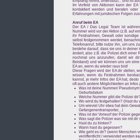
Empfang nimmt, unterstützt... und ist 
Im Vorfeld von Aktionen kann der E
kontaktiert werden und beraten oder v
Erfahrungen mit juristischen Folgen z
Anruf beim EA
Der EA / Das Legal Team ist während 
Nummer wird vor der Aktion (z.B. auf e
ihr Festnahmen, Gewalt oder sonstige
selbst festgenommen werdet, benachric
Telefonanruf, bitte nutze ihn, um uns zu
bestehe darauf, dass sie uns in deine
ändert, also z.B. die Polizei dich einer
nochmal uns anzurufen, damit wir dir
Beistand) und wir können uns um eine
EA an, wenn du wieder raus bist!
Diese Fragen wird der EA dir stellen,
wissen, wenn du Festnahmen beobachte
kannst, je mehr Infos der EA hat, desto
oft auch andere Möglichkeiten an Info
Was ist deine Nummer/ Pseudonym?
Geburtsdatum
Welche Nummer gibt die Polizei dir?
Wo wirst du festgehalten? (Hast du 
Um wieviel Uhr etwa hat dein Gew
Gefangenentransporter,...)
Was ist der Vorwurf der Polizei ge
Was sagt die Polizei was sie mit di
Hast du zu trinken?
Wann hast du gegessen?
Wie geht es dir? (wenn Menschen vo
veröffentlicht / verwendet werden 