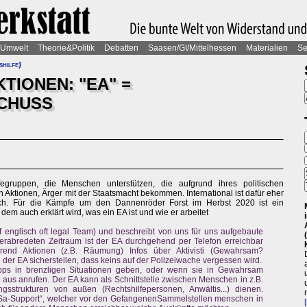
Umwelt
Theorie&Politik
Debatten
Saasen/GI/Mittelhessen
Materialien
Se
hilfe)
TIONEN: "EA" =
CHUSS
egruppen, die Menschen unterstützen, die aufgrund ihres politischen
 Aktionen, Ärger mit der Staatsmacht bekommen. International ist dafür eher
lich. Für die Kämpfe um den Dannenröder Forst im Herbst 2020 ist ein
em auch erklärt wird, was ein EA ist und wie er arbeitet
f englisch oft legal Team) und beschreibt von uns für uns aufgebaute
erabredeten Zeitraum ist der EA durchgehend per Telefon erreichbar
hrend Aktionen (z.B. Räumung) Infos über Aktivisti (Gewahrsam?
ll der EA sicherstellen, dass keins auf der Polizeiwache vergessen wird.
pps in brenzligen Situationen geben, oder wenn sie in Gewahrsam
s anrufen. Der EA kann als Schnittstelle zwischen Menschen in z.B.
sstrukturen von außen (Rechtshilfepersonen, Anwältis...) dienen.
eSa-Support“, welcher vor den GefangenenSammelstellen menschen in