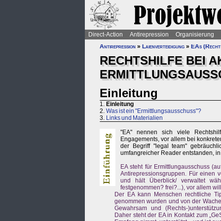
Direct-Action
Antirepression
Organisierung
Antirepression
»
Laienverteidigung
»
EAs (Rechts
RECHTSHILFE BEI AK
ERMITTLUNGSAUSS
Einleitung
1.
Einleitung
2.
Was ist ein "Ermittlungsausschuss"?
3.
Links und Materialien
"EA" nennen sich viele Rechtshilf
Engagements, vor allem bei konkreten
der Begriff "legal team" gebräuch
umfangreicher Reader entstanden, in d
EA steht für Ermittlungausschuss (au
Antirepressionsgruppen. Für einen v
und hält Überblick/ verwaltet wä
festgenommen? frei?...), vor allem wi
Der EA kann Menschen rechtliche Ti
genommen wurden und von der Wache au
Gewahrsam und (Rechts-)unterstützung
Daher steht der EA in Kontakt zum „G