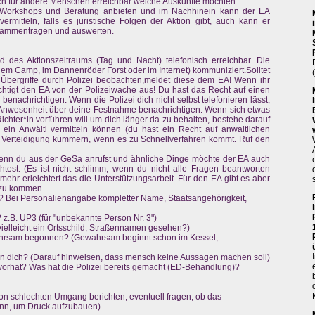
auch für andere Menschen erreichbar welche Auskünfte möchten.
A Workshops und Beratung anbieten und im Nachhinein kann der EA
ermitteln, falls es juristische Folgen der Aktion gibt, auch kann er
usammentragen und auswerten.
des Aktionszeitraums (Tag und Nacht) telefonisch erreichbar. Die
inem Camp, im Dannenröder Forst oder im Internet) kommuniziert.Solltet
 Übergriffe durch Polizei beobachten,meldet diese dem EA! Wenn ihr
htigt den EA von der Polizeiwache aus! Du hast das Recht auf einen
 benachrichtigen. Wenn die Polizei dich nicht selbst telefonieren lässt,
r Anwesenheit über deine Festnahme benachrichtigen. Wenn sich etwas
 Richter*in vorführen will um dich länger da zu behalten, bestehe darauf
 ein Anwälti vermitteln können (du hast ein Recht auf anwaltlichen
 Verteidigung kümmern, wenn es zu Schnellverfahren kommt. Ruf den
 wenn du aus der GeSa anrufst und ähnliche Dinge möchte der EA auch
st. (Es ist nicht schlimm, wenn du nicht alle Fragen beantworten
 mehr erleichtert das die Unterstützungsarbeit. Für den EA gibt es aber
s zu kommen.
 Bei Personalienangabe kompletter Name, Staatsangehörigkeit,
 z.B. UP3 (für "unbekannte Person Nr. 3")
vielleicht ein Ortsschild, Straßennamen gesehen?)
ahrsam begonnen? (Gewahrsam beginnt schon im Kessel,
gen dich? (Darauf hinweisen, dass mensch keine Aussagen machen soll)
r vorhat? Was hat die Polizei bereits gemacht (ED-Behandlung)?
n schlechten Umgang berichten, eventuell fragen, ob das
kann, um Druck aufzubauen)