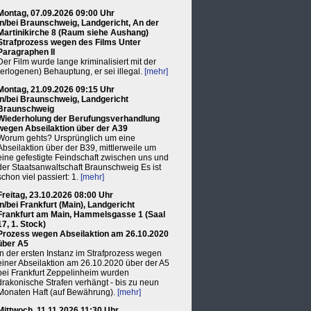
Montag, 07.09.2026 09:00 Uhr
in/bei Braunschweig, Landgericht, An der
Martinikirche 8 (Raum siehe Aushang)
Strafprozess wegen des Films Unter
Paragraphen II
Der Film wurde lange kriminalisiert mit der
(erlogenen) Behauptung, er sei illegal.
[mehr]
Montag, 21.09.2026 09:15 Uhr
in/bei Braunschweig, Landgericht
Braunschweig
Wiederholung der Berufungsverhandlung
wegen Abseilaktion über der A39
Worum gehts? Ursprünglich um eine
Abseilaktion über der B39, mittlerweile um
eine gefestigte Feindschaft zwischen uns und
der Staatsanwaltschaft Braunschweig Es ist
schon viel passiert: 1.
[mehr]
Freitag, 23.10.2026 08:00 Uhr
in/bei Frankfurt (Main), Landgericht
Frankfurt am Main, Hammelsgasse 1 (Saal
17, 1. Stock)
Prozess wegen Abseilaktion am 26.10.2020
über A5
In der ersten Instanz im Strafprozess wegen
einer Abseilaktion am 26.10.2020 über der A5
bei Frankfurt Zeppelinheim wurden
drakonische Strafen verhängt - bis zu neun
Monaten Haft (auf Bewährung).
[mehr]
Mittwoch, 11.11.2026 11:30 Uhr