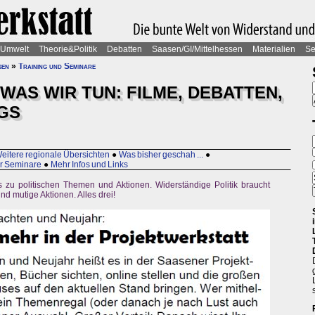
Umwelt
Theorie&Politik
Debatten
Saasen/GI/Mittelhessen
Materialien
Se
sen
»
Training und Seminare
 WAS WIR TUN: FILME, DEBATTEN,
GS
eitere regionale Übersichten
●
Was bisher geschah ...
●
er Seminare
●
Mehr Infos und Links
 zu politischen Themen und Aktionen. Widerständige Politik braucht
nd mutige Aktionen. Alles drei!