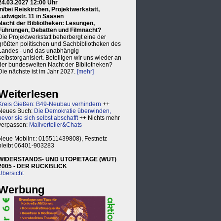
24.03.2027 12:00 Uhr
in/bei Reiskirchen, Projektwerkstatt,
Ludwigstr. 11 in Saasen
Nacht der Bibliotheken: Lesungen,
Führungen, Debatten und Filmnacht?
Die Projektwerkstatt beherbergt eine der
größten politischen und Sachbibliotheken des
Landes - und das unabhängig
selbstorganisiert. Beteiligen wir uns wieder an
der bundesweiten Nacht der Bibliotheken?
Die nächste ist im Jahr 2027.
[mehr]
Weiterlesen
Kreis Gießen: B49-Neubau verhindern
++
Neues Buch:
Die Demokratie überwinden,
bevor sie sich selbst abschafft
++ Nichts mehr
verpassen:
Mailverteiler&Chats
Neue Mobilnr.: 015511439808), Festnetz
bleibt 06401-903283
WIDERSTANDS- UND UTOPIETAGE (WUT)
2005 - DER RÜCKBLICK
Übersicht
Werbung