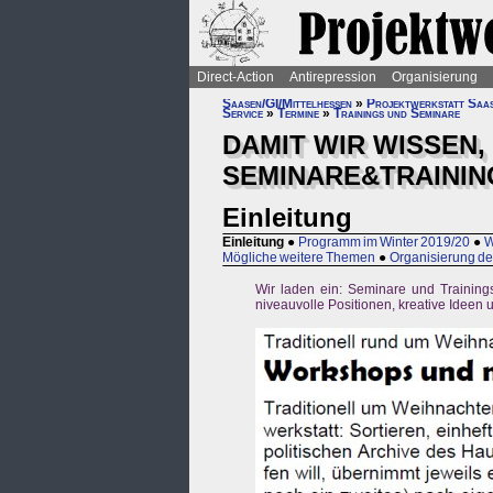
Direct-Action
Antirepression
Organisierung
Saasen/GI/Mittelhessen
»
Projektwerkstatt Saa
Service
»
Termine
»
Trainings und Seminare
DAMIT WIR WISSEN,
SEMINARE&TRAININ
Einleitung
Einleitung
●
Programm im Winter 2019/20
●
W
Mögliche weitere Themen
●
Organisierung d
Wir laden ein: Seminare und Trainings
niveauvolle Positionen, kreative Ideen u