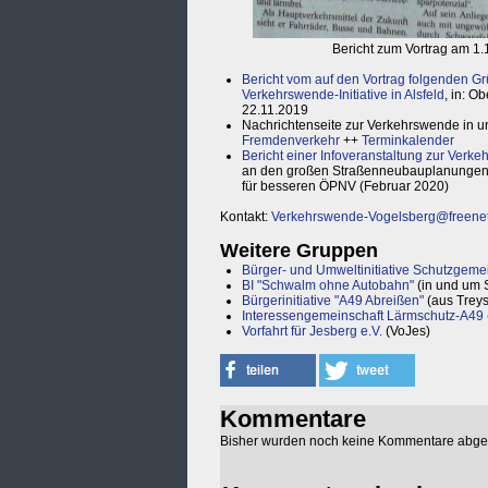
Bericht zum Vortrag am 1.
Bericht vom auf den Vortrag folgenden Gr
Verkehrswende-Initiative in Alsfeld
, in: O
22.11.2019
Nachrichtenseite zur Verkehrswende in u
Fremdenverkehr
++
Terminkalender
Bericht einer Infoveranstaltung zur Verke
an den großen Straßenneubauplanungen 
für besseren ÖPNV (Februar 2020)
Kontakt:
Verkehrswende-Vogelsberg@freene
Weitere Gruppen
Bürger- und Umweltinitiative Schutzgemei
BI "Schwalm ohne Autobahn"
(in und um 
Bürgerinitiative "A49 Abreißen"
(aus Trey
Interessengemeinschaft Lärmschutz-A49
Vorfahrt für Jesberg e.V.
(VoJes)
Kommentare
Bisher wurden noch keine Kommentare abg