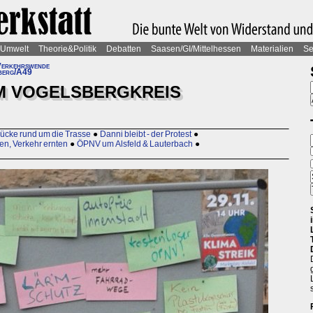
Umwelt
Theorie&Politik
Debatten
Saasen/GI/Mittelhessen
Materialien
Se
erkehrswende
berg/A49
M VOGELSBERGKREIS
ücke rund um die Trasse
●
Danni bleibt - der Protest
●
en, Verkehr ernten
●
ÖPNV um Alsfeld & Lauterbach
●