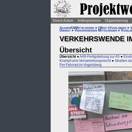
Direct-Action
Antirepression
Organisierung
Saasen/GI/Mittelhessen
»
(West-)Vogelsberg
»
V
Umwelt
»
Verkehrswende Mittelhessen
»
Vogels
VERKEHRSWENDE I
Übersicht
Übersicht
●
A49-Fertigstellung zur A5
●
Eindr
Krampf ums Versammlungsrecht
●
Straßen sä
Per Fahrrad im Vogelsberg