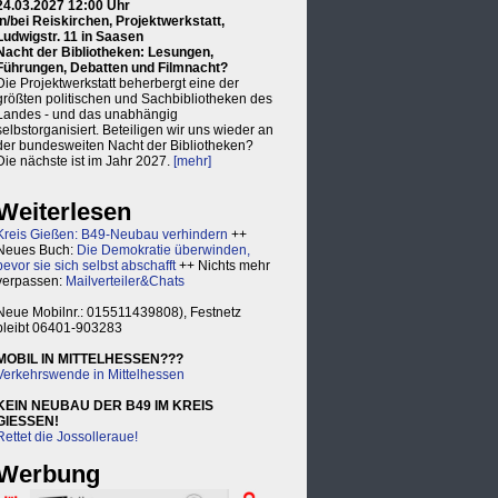
24.03.2027 12:00 Uhr
in/bei Reiskirchen, Projektwerkstatt,
Ludwigstr. 11 in Saasen
Nacht der Bibliotheken: Lesungen,
Führungen, Debatten und Filmnacht?
Die Projektwerkstatt beherbergt eine der
größten politischen und Sachbibliotheken des
Landes - und das unabhängig
selbstorganisiert. Beteiligen wir uns wieder an
der bundesweiten Nacht der Bibliotheken?
Die nächste ist im Jahr 2027.
[mehr]
Weiterlesen
Kreis Gießen: B49-Neubau verhindern
++
Neues Buch:
Die Demokratie überwinden,
bevor sie sich selbst abschafft
++ Nichts mehr
verpassen:
Mailverteiler&Chats
Neue Mobilnr.: 015511439808), Festnetz
bleibt 06401-903283
MOBIL IN MITTELHESSEN???
Verkehrswende in Mittelhessen
KEIN NEUBAU DER B49 IM KREIS
GIESSEN!
Rettet die Jossolleraue!
Werbung