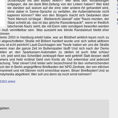
Scharmützel mit den Bullen liefern? Wer wirkt den Vorstellungen
entgegen, die sie dank Bild-Zeitung von der Linken haben? Wer klärt
sie darüber auf, warum auf die eine oder andere Art gehandelt wird,
ohne dabei in Szene-Sprache zu verfallen, die Außenstehende nicht
kapieren können? Wer von den Bürgern macht sich Gedanken über
"Kein Mensch ist illegal - Bleiberecht überall" oder "Nazis morden, der
Staat schiebt ab, das ist das gleiche Rassistenpack!", wenn er friedlich
latschende Nazis sieht, die mit Eiern oder sonstigem beworfen werden
e muß vermittelbar sein. Was aussieht wie blinde Randalelust bleibt eher
 können.
 Demo 2003 in Hamburg erlebt habe, war an Blödheit wirklich kaum noch zu
l abgeschotteten Straße mit Böllern hantiert wurde und sich selbst abfeiern
lora ist echt peinlich! Lauti-Durchsagen wie "heute haben wir uns die Straße
 wenn man die ganze Zeit im Bullenspalier läuft! Und sich nach der Demo
eten an den Sparkassen-Automaten zu stellen ist auch total schlau!
 ich: jetzt wird das Scheißteil zerkloppt! Aber weit gefehlt! Statt dessen stellt
amera und hebt erstmal Geld vom Konto ab. Gut erkennbar und jederzeit
hung. Total clever! Und leider sehr bezeichnend für den vorherrschenden
uch der in Berlin angegriffene Briefkasten der NPD-Zentrale, der von etlichen
errammelt und mit Steinen nicht erreichbar waren. Böser Briefkasten! Und so
Indymedia abgefeiert. Wer soll uns denn da noch ernst nehmen?
3363.shtml
egeben.