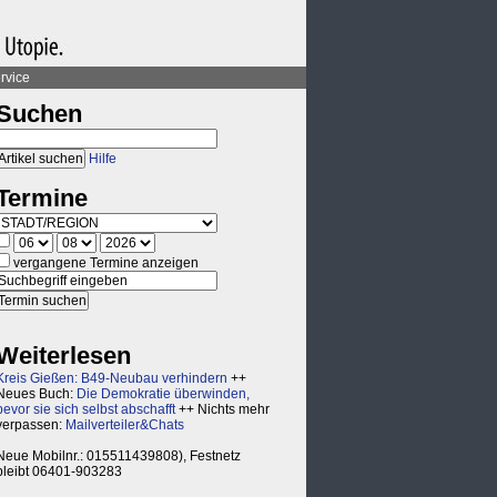
rvice
Suchen
Hilfe
Termine
vergangene Termine anzeigen
Weiterlesen
Kreis Gießen: B49-Neubau verhindern
++
Neues Buch:
Die Demokratie überwinden,
bevor sie sich selbst abschafft
++ Nichts mehr
verpassen:
Mailverteiler&Chats
Neue Mobilnr.: 015511439808), Festnetz
bleibt 06401-903283