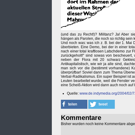
(und das zu Recht!)? Militanz? Ja! Aber si
hängen als Parolen, die noch so richtig sein
Und noch was: was ich z. B. bei der 1. Mai
überbieten. Eine Demo, bei der in einer tota
nach einer total kraftlosen Latschdemo zur F
zurückgeholt!" sind sowas von bescheuert,
neben der Flora mit 20 schwarz Gekleid
Antikapitalistisch, wie wir ja alle sind, dachte
man sich vor die (bestimmt vorhandene) K
überprüfbar! Soviel dann zum Thema Überwac
Verbal-Radikalismus. Ein super Beispiel ist a
Leuten bearbeitet wurde, weil die Fenster v
eine Scheiß-Aktion wird dann auch noch auf 
Quelle:
www.de.indymedia.org/2004/02/7
Kommentare
Bisher wurden noch keine Kommentare abg