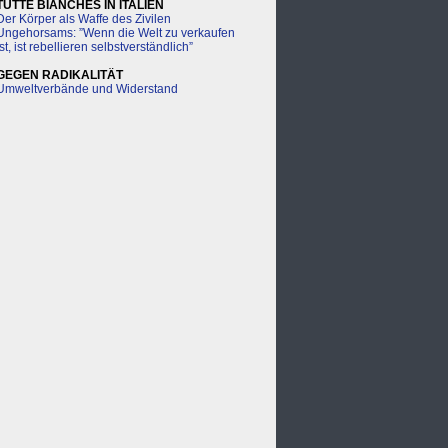
TUTTE BIANCHES IN ITALIEN
Der Körper als Waffe des Zivilen
Ungehorsams: ”Wenn die Welt zu verkaufen
ist, ist rebellieren selbstverständlich”
GEGEN RADIKALITÄT
Umweltverbände und Widerstand