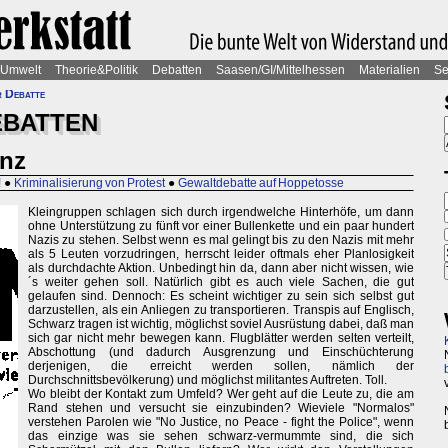
Umwelt
Theorie&Politik
Debatten
Saasen/GI/Mittelhessen
Materialien
Se
r Debatte
EBATTEN
anz
!
●
Kriminalisierung von Protest
●
Gewaltdebatte auf Hoppetosse
Kleingruppen schlagen sich durch irgendwelche Hinterhöfe, um dann
ohne Unterstützung zu fünft vor einer Bullenkette und ein paar hundert
Nazis zu stehen. Selbst wenn es mal gelingt bis zu den Nazis mit mehr
als 5 Leuten vorzudringen, herrscht leider oftmals eher Planlosigkeit
als durchdachte Aktion. Unbedingt hin da, dann aber nicht wissen, wie
´s weiter gehen soll. Natürlich gibt es auch viele Sachen, die gut
gelaufen sind. Dennoch: Es scheint wichtiger zu sein sich selbst gut
darzustellen, als ein Anliegen zu transportieren. Transpis auf Englisch,
Schwarz tragen ist wichtig, möglichst soviel Ausrüstung dabei, daß man
sich gar nicht mehr bewegen kann. Flugblätter werden selten verteilt,
Abschottung (und dadurch Ausgrenzung und Einschüchterung
derjenigen, die erreicht werden sollen, nämlich der
Durchschnittsbevölkerung) und möglichst militantes Auftreten. Toll.
Wo bleibt der Kontakt zum Umfeld? Wer geht auf die Leute zu, die am
Rand stehen und versucht sie einzubinden? Wieviele "Normalos"
verstehen Parolen wie "No Justice, no Peace - fight the Police", wenn
das einzige was sie sehen schwarz-vermummte sind, die sich