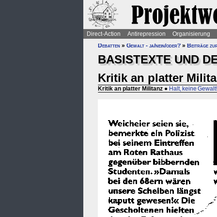
Direct-Action
Antirepression
Organisierung
Debatten
»
Gewalt - ja/nein/oder?
»
Beiträge zu
BASISTEXTE UND D
Kritik an platter Milit
Kritik an platter Militanz
●
Halt, keine Gewalt