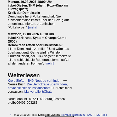
Montag, 10.08.2026 18:00 Uhr
in/bei Gießen, THM (ehem. Roxy-Kino am
Ludwigsplatz)
Kritik der Demokratie
Demokratie heißt Volksherrschaft. Sie
funktioniert also immer über den Bezug auf
einem imaginierten, organischen
"Volkskörper".
[mehr]
Mittwoch, 19.08.2026 16:30 Uhr
in/bei Karlsruhe, System Change Camp
(SCC)
Demokratie retten oder überwinden?
Ist die Demokratie zu retten? Und wäre das
überhaupt gut? Gerne wird ja Winston
Churchill zitiert, der 1947 sagte: "Demokratie
ist die schlechteste Regierungsform - außer
all den anderen Formen".
[mehr]
Weiterlesen
Kreis Gießen: B49-Neubau verhindern
++
Neues Buch:
Die Demokratie überwinden,
bevor sie sich selbst abschafft
++ Nichts mehr
verpassen:
Mailverteiler&Chats
Neue Mobilnr.: 015511439808), Festnetz
bleibt 06401-903283
↑
· © 1994-2026 Projektwerkstatt Saasen·
Kontakt
/
Impressum
·
FAQ
·
RSS-Feed