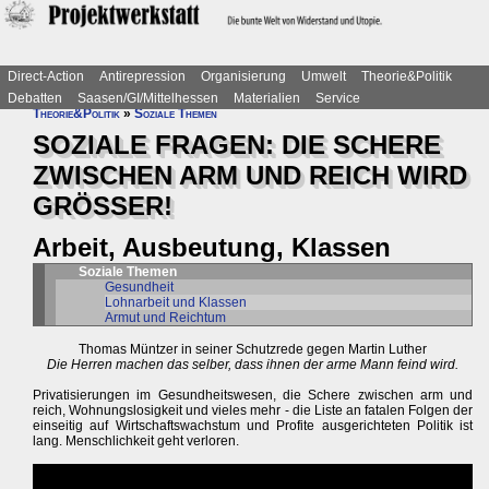
Direct-Action
Antirepression
Organisierung
Umwelt
Theorie&Politik
Debatten
Saasen/GI/Mittelhessen
Materialien
Service
Theorie&Politik
»
Soziale Themen
SOZIALE FRAGEN: DIE SCHERE
ZWISCHEN ARM UND REICH WIRD
GRÖSSER!
Arbeit, Ausbeutung, Klassen
Soziale Themen
Gesundheit
Lohnarbeit und Klassen
Armut und Reichtum
Thomas Müntzer in seiner Schutzrede gegen Martin Luther
Die Herren machen das selber, dass ihnen der arme Mann feind wird.
Privatisierungen im Gesundheitswesen, die Schere zwischen arm und
reich, Wohnungslosigkeit und vieles mehr - die Liste an fatalen Folgen der
einseitig auf Wirtschaftswachstum und Profite ausgerichteten Politik ist
lang. Menschlichkeit geht verloren.