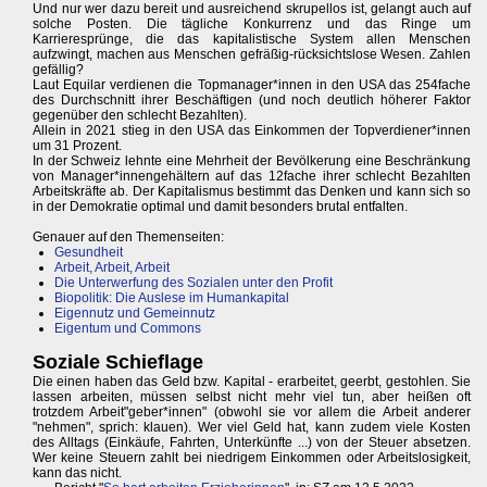
Und nur wer dazu bereit und ausreichend skrupellos ist, gelangt auch auf
solche Posten. Die tägliche Konkurrenz und das Ringe um
Karrieresprünge, die das kapitalistische System allen Menschen
aufzwingt, machen aus Menschen gefräßig-rücksichtslose Wesen. Zahlen
gefällig?
Laut Equilar verdienen die Topmanager*innen in den USA das 254fache
des Durchschnitt ihrer Beschäftigen (und noch deutlich höherer Faktor
gegenüber den schlecht Bezahlten).
Allein in 2021 stieg in den USA das Einkommen der Topverdiener*innen
um 31 Prozent.
In der Schweiz lehnte eine Mehrheit der Bevölkerung eine Beschränkung
von Manager*innengehältern auf das 12fache ihrer schlecht Bezahlten
Arbeitskräfte ab. Der Kapitalismus bestimmt das Denken und kann sich so
in der Demokratie optimal und damit besonders brutal entfalten.
Genauer auf den Themenseiten:
Gesundheit
Arbeit, Arbeit, Arbeit
Die Unterwerfung des Sozialen unter den Profit
Biopolitik: Die Auslese im Humankapital
Eigennutz und Gemeinnutz
Eigentum und Commons
Soziale Schieflage
Die einen haben das Geld bzw. Kapital - erarbeitet, geerbt, gestohlen. Sie
lassen arbeiten, müssen selbst nicht mehr viel tun, aber heißen oft
trotzdem Arbeit"geber*innen" (obwohl sie vor allem die Arbeit anderer
"nehmen", sprich: klauen). Wer viel Geld hat, kann zudem viele Kosten
des Alltags (Einkäufe, Fahrten, Unterkünfte ...) von der Steuer absetzen.
Wer keine Steuern zahlt bei niedrigem Einkommen oder Arbeitslosigkeit,
kann das nicht.