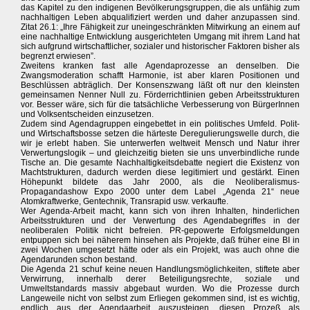
das Kapitel zu den indigenen Bevölkerungsgruppen, die als unfähig zum
nachhaltigen Leben abqualifiziert werden und daher anzupassen sind.
Zitat 26.1: „Ihre Fähigkeit zur uneingeschränkten Mitwirkung an einem auf
eine nachhaltige Entwicklung ausgerichteten Umgang mit ihrem Land hat
sich aufgrund wirtschaftlicher, sozialer und historischer Faktoren bisher als
begrenzt erwiesen”.
Zweitens kranken fast alle Agendaprozesse an denselben. Die
Zwangsmoderation schafft Harmonie, ist aber klaren Positionen und
Beschlüssen abträglich. Der Konsenszwang läßt oft nur den kleinsten
gemeinsamen Nenner Null zu. Förderrichtlinien geben Arbeitsstrukturen
vor. Besser wäre, sich für die tatsächliche Verbesserung von BürgerInnen
und Volksentscheiden einzusetzen.
Zudem sind Agendagruppen eingebettet in ein politisches Umfeld. Polit-
und Wirtschaftsbosse setzen die härteste Deregulierungswelle durch, die
wir je erlebt haben. Sie unterwerfen weltweit Mensch und Natur ihrer
Verwertungslogik – und gleichzeitig bieten sie uns unverbindliche runde
Tische an. Die gesamte Nachhaltigkeitsdebatte negiert die Existenz von
Machtstrukturen, dadurch werden diese legitimiert und gestärkt. Einen
Höhepunkt bildete das Jahr 2000, als die Neoliberalismus-
Propagandashow Expo 2000 unter dem Label „Agenda 21“ neue
Atomkraftwerke, Gentechnik, Transrapid usw. verkaufte.
Wer Agenda-Arbeit macht, kann sich von ihren Inhalten, hinderlichen
Arbeitsstrukturen und der Verwertung des Agendabegriffes in der
neoliberalen Politik nicht befreien. PR-gepowerte Erfolgsmeldungen
entpuppen sich bei näherem hinsehen als Projekte, daß früher eine BI in
zwei Wochen umgesetzt hätte oder als ein Projekt, was auch ohne die
Agendarunden schon bestand.
Die Agenda 21 schuf keine neuen Handlungsmöglichkeiten, stiftete aber
Verwirrung, innerhalb derer Beteiligungsrechte, soziale und
Umweltstandards massiv abgebaut wurden. Wo die Prozesse durch
Langeweile nicht von selbst zum Erliegen gekommen sind, ist es wichtig,
endlich aus der Agendaarbeit auszusteigen, diesen Prozeß als