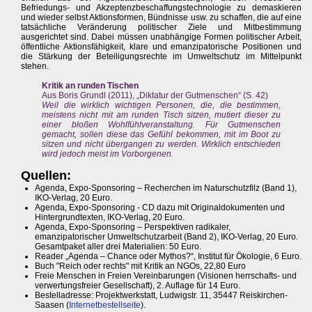
Befriedungs- und Akzeptenzbeschaffungstechnologie zu demaskieren
und wieder selbst Aktionsformen, Bündnisse usw. zu schaffen, die auf eine
tatsächliche Veränderung politischer Ziele und Mitbestimmung
ausgerichtet sind. Dabei müssen unabhängige Formen politischer Arbeit,
öffentliche Aktionsfähigkeit, klare und emanzipatorische Positionen und
die Stärkung der Beteiligungsrechte im Umweltschutz im Mittelpunkt
stehen.
Kritik an runden Tischen
Aus Boris Grundl (2011), „Diktatur der Gutmenschen“ (S. 42)
Weil die wirklich wichtigen Personen, die, die bestimmen,
meistens nicht mit am runden Tisch sitzen, mutiert dieser zu
einer bloßen Wohlfühlveranstaltung. Für Gutmenschen
gemacht, sollen diese das Gefühl bekommen, mit im Boot zu
sitzen und nicht übergangen zu werden. Wirklich entschieden
wird jedoch meist im Vorborgenen.
Quellen:
Agenda, Expo-Sponsoring – Recherchen im Naturschutzfilz (Band 1),
IKO-Verlag, 20 Euro.
Agenda, Expo-Sponsoring - CD dazu mit Originaldokumenten und
Hintergrundtexten, IKO-Verlag, 20 Euro.
Agenda, Expo-Sponsoring – Perspektiven radikaler,
emanzipatorischer Umweltschutzarbeit (Band 2), IKO-Verlag, 20 Euro.
Gesamtpaket aller drei Materialien: 50 Euro.
Reader „Agenda – Chance oder Mythos?“, Institut für Ökologie, 6 Euro.
Buch "Reich oder rechts" mit Kritik an NGOs, 22,80 Euro
Freie Menschen in Freien Vereinbarungen (Visionen herrschafts- und
verwertungsfreier Gesellschaft), 2. Auflage für 14 Euro.
Bestelladresse: Projektwerkstatt, Ludwigstr. 11, 35447 Reiskirchen-
Saasen (
Internetbestellseite
).