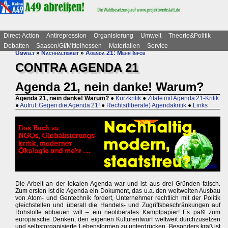
Direct-Action
Antirepression
Organisierung
Umwelt
Theorie&Politik
Debatten
Saasen/GI/Mittelhessen
Materialien
Service
Umwelt
»
Nachhaltigkeit
»
Agenda 21: Mehr Infos
CONTRA AGENDA 21
Agenda 21, nein danke! Warum?
Agenda 21, nein danke! Warum?
●
Kurzkritik
●
Zitate mit Agenda 21-Kritik
●
Aufruf: Gegen die Agenda 21!
●
Rechts(liberale) Agendakritik
●
Links
Die Arbeit an der lokalen Agenda war und ist aus drei Gründen falsch.
Zum ersten ist die Agenda ein Dokument, das u.a. den weltweiten Ausbau
von Atom- und Gentechnik fordert, Unternehmer rechtlich mit der Politik
gleichstellen und überall die Handels- und Zugriffsbeschränkungen auf
Rohstoffe abbauen will – ein neoliberales Kampfpapier! Es paßt zum
europäische Denken, den eigenen Kulturentwurf weltweit durchzusetzen
und selbstorganisierte Lebensformen zu unterdrücken. Besonders kraß ist