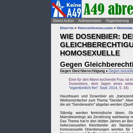
Direct-Action
Antirepression
Organisierung
Debatten
»
Verschwörungsglauben
»
Genderism
WIE DOSENBIER: DE
GLEICHBERECHTIG
HOMOSEXUELLE
Gegen Gleichberecht
Gegen Gleichberechtigung
●
Gegen sexuelle
Eine für den Mann kochende Frau ist ei
Dosenbiers, dem Jagen eines wilde
"eigentümlich frei", Sept. 2014
, S. 34)
Hausfrauen und Dosenbier als „transzend
Weltvereinfacher zum Thema "Gender". Aber 
die als "Genderwahn" abgetan werden (Quel
Ständig werden feministische Ideen, Gl
Mainstreamings als Zerstörung wahlweise re
Das Thema hat in den letzten Jahren an Bed
heterosexuellen Kleinfamilie als Stand
homosexuelle Orientierungen werden für V