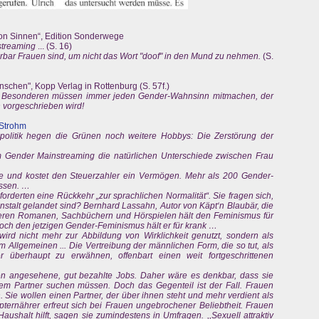
 von Sinnen“, Edition Sonderwege
streaming
... (S. 16)
rbar Frauen sind, um nicht das Wort "doof" in den Mund zu nehmen.
(S.
chen", Kopp Verlag in Rottenburg (S. 57f.)
 im Besonderen müssen immer jeden Gender-Wahnsinn mitmachen, der
vorgeschrieben wird!
 Strohm
olitik hegen die Grünen noch weitere Hobbys: Die Zerstörung der
m Gender Mainstreaming die natürlichen Unterschiede zwischen Frau
he und kostet den Steuerzahler ein Vermögen. Mehr als 200 Gender-
ssen. …
orderten eine Rückkehr „zur sprachlichen Normalität“. Sie fragen sich,
nanstalt gelandet sind? Bernhard Lassahn, Autor von Käpt‘n Blaubär, die
eren Romanen, Sachbüchern und Hörspielen hält den Feminismus für
och den jetzigen Gender-Feminismus hält er für krank …
 wird nicht mehr zur Abbildung von Wirklichkeit genutzt, sondern als
Allgemeinen ... Die Vertreibung der männlichen Form, die so tut, als
überhaupt zu erwähnen, offenbart einen weit fortgeschrittenen
n angesehene, gut bezahlte Jobs. Daher wäre es denkbar, dass sie
rem Partner suchen müssen. Doch das Gegenteil ist der Fall. Frauen
 Sie wollen einen Partner, der über ihnen steht und mehr verdient als
ernährer erfreut sich bei Frauen ungebrochener Beliebtheit. Frauen
ushalt hilft, sagen sie zumindestens in Umfragen. ,,Sexuell attraktiv