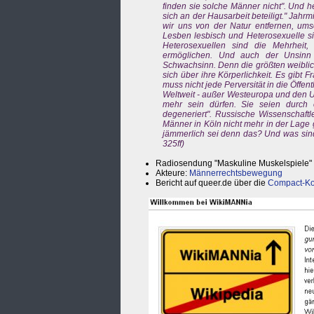
finden sie solche Männer nicht". Und
sich an der Hausarbeit beteiligt." Jahr
wir uns von der Natur entfernen, ums
Lesben lesbisch und Heterosexuelle si
Heterosexuellen sind die Mehrheit, 
ermöglichen. Und auch der Unsinn F
Schwachsinn. Denn die größten weiblic
sich über ihre Körperlichkeit. Es gibt
muss nicht jede Perversität in die Öffent
Weltweit - außer Westeuropa und den U
mehr sein dürfen. Sie seien durch e
degeneriert". Russische Wissenschaftl
Männer in Köln nicht mehr in der Lage
jämmerlich sei denn das? Und was sind 
325ff)
Radiosendung "Maskuline Muskelspiele"
Akteure:
Männerrechtsbewegung
Bericht auf queer.de über die
Compact-Ko