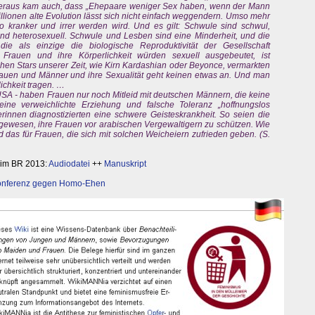
 heraus kam auch, dass „Ehepaare weniger Sex haben, wenn der Mann
millionen alte Evolution lässt sich nicht einfach weggendern. Umso mehr
o kranker und irrer werden wird. Und es gilt: Schwule sind schwul,
nd heterosexuell. Schwule und Lesben sind eine Minderheit, und die
die als einzige die biologische Reproduktivität der Gesellschaft
rauen und ihre Körperlichkeit würden sexuell ausgebeutet, ist
hen Stars unserer Zeit, wie Kirn Kardashian oder Beyonce, vermarkten
 Frauen und Männer und ihre Sexualität geht keinen etwas an. Und man
lichkeit tragen. …
SA - haben Frauen nur noch Mitleid mit deutschen Männern, die keine
ine verweichlichte Erziehung und falsche Toleranz „hoffnungslos
erinnen diagnostizierten eine schwere Geisteskrankheit. So seien die
 gewesen, ihre Frauen vor arabischen Vergewaltigern zu schützen. Wie
das für Frauen, die sich mit solchen Weicheiern zufrieden geben. (S.
 im BR 2013:
Audiodatei
++
Manuskript
nferenz gegen Homo-Ehen