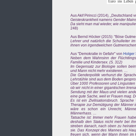
Aus Akif Pirincci (2014), „Deutschland
Geisteskrankheit namens Gender Main
Da sieht man mal wieder, wie manipulie
248)
Aus Bernd Höcker (2015): "Böse Gutmens
Lehrer und natürlich die Schulleiter
ihnen von irgendwelchen Gutmenschen 
Aus "Demokratie in Gefahr" von
Holger
Neben dem Wahnsinn der Flüchtlingsp
Familie und Kindersex. (S. 312)
Im Gegensatz zur Biologie sollen bei
und Mann nicht mehr existieren. …
Die Genderpolitik verhunzt die Sprac
Lehrstühle sind aus dem Boden gespro
Über 1000 Professoren und Linguisten f
ob wir nicht in einer gigantischen Irre
Sendung mit der Maus und vielen and
eine gute Sache, weil er Frauen mag. D
Es ist ein Zivilisationsbruch. Sprache
Therapie zur Demütigung der Männer im 
wäre es schon ein Unrecht, Männer 
Männerhass. …
Tatsache ist: Immer mehr Frauen habe
deshalb den Status nicht mehr bei ih
streben danach, nach oben zu heiraten.
sie. Das Konzept des Mannes als Haupt
freuen sich, wenn der Mann ihnen im Ha