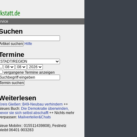
rvice
Suchen
Hilfe
Termine
vergangene Termine anzeigen
Weiterlesen
Kreis Gießen: B49-Neubau verhindern
++
Neues Buch:
Die Demokratie überwinden,
bevor sie sich selbst abschafft
++ Nichts mehr
verpassen:
Mailverteiler&Chats
Neue Mobilnr.: 015511439808), Festnetz
bleibt 06401-903283