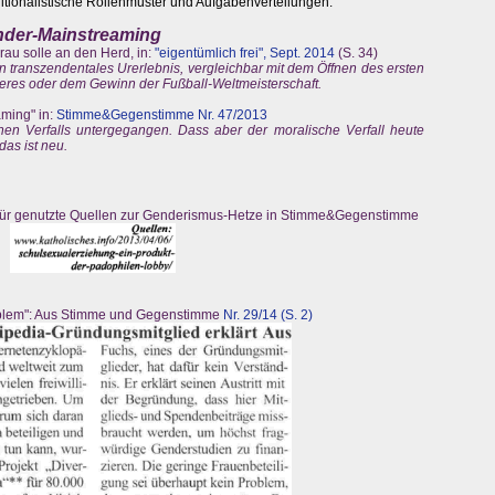
itionalistische Rollenmuster und Aufgabenverteilungen.
ender-Mainstreaming
rau solle an den Herd, in:
"eigentümlich frei", Sept. 2014
(S. 34)
n transzendentales Urerlebnis, vergleichbar mit dem Öffnen des ersten
eres oder dem Gewinn der Fußball-Weltmeisterschaft.
ming" in:
Stimme&Gegenstimme Nr. 47/2013
hen Verfalls untergegangen. Dass aber der moralische Verfall heute
das ist neu.
für genutzte Quellen zur Genderismus-Hetze in Stimme&Gegenstimme
roblem": Aus Stimme und Gegenstimme
Nr. 29/14 (S. 2)