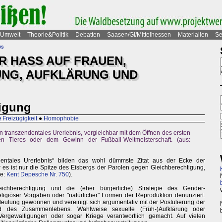
Umwelt
Theorie&Politik
Debatten
Saasen/GI/Mittelhessen
Materialien
Se
us
R HASS AUF FRAUEN,
UNG, AUFKLÄRUNG UND
igung
 Freizügigkeit
●
Homophobie
n transzendentales Urerlebnis, vergleichbar mit dem Öffnen des ersten
n Tieres oder dem Gewinn der Fußball-Weltmeisterschaft. (aus:
entales Urerlebnis“ bilden das wohl dümmste Zitat aus der Ecke der
es ist nur die Spitze des Eisbergs der Parolen gegen Gleichberechtigung,
le:
Kent Depesche Nr. 750
).
eichberechtigung und die (eher bürgerliche) Strategie des Gender-
ligiöser Vorgaben oder "natürlicher" Formen der Reproduktion denunziert.
eutung gewonnen und vereinigt sich argumentativ mit der Postulierung der
ard des Zusammenlebens. Wahlweise sexuelle (Früh-)Aufklärung oder
ergewaltigungen oder sogar Kriege verantwortlich gemacht. Auf vielen