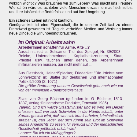
wirklich wichtig? Was brauchen wir zum Leben? Was macht uns Freude?
Wie schön wäre es, achteten viele Menschen etwas mehr auf sich selbst
und ihre tatsächliche Bedürfnisse und auf ihre Umgebung.
Ein schönes Leben ist nicht käuflich.
Genügsamkeit ist eine Eigenschaft, die in unserer Zeit fast zu einem
Fremdwort geworden ist. Täglich verheißen Medien und Werbung immer
neue Dinge, die wir unbedingt brauchen.
Im Original: Arbeitswahn
ArbeiterInnen schaffen für Arme, Alte ...?
Ausschnitt rechts: Seltsamer Titel des Spiegel, Nr. 39/2003 -
Reiche, UnternehmerInnen, KapitalbesitzerInnen, Staat,
Priester usw. tauchen unter denen, die ArbeiterInnen
mitfinanzieren müssen, gar nicht mehr auf ...
Aus Flassbeck, Heiner/Spiecker, Friederike: "Die Irrlehre vom
Lohnverzicht" in: Blätter zur deutschen und internationalen
Politik 9/2005 (S. 1071)
Die größte Bedrohung unserer Gesellschaft geht nach wie vor
von der immensen Arbeitslosigkeit aus.
Zitate von Georg Büchner (gefunden in: G. Büchner, 1813-
1837, Verlag für literarische Produkte, Fernwald 1985)
Valerio: Und ich werde Staatsminister und es wird ein Dekret
erlassen, daß wer sich Schwielen in die Hände schafft, unter
Kuratel gestellt wird, daß wer sich krank arbeitet, kriminalistisch
strafbar ist, daß Jeder, der sich rühmt sein Brot im Schweiße
seines Angesichts zu essen, für verrückt und der menschlichen
Gesellschaft gefährlich erklärt wird.
Leonce: Bin ich ein Müßiggänger?