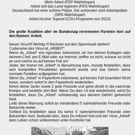
Mehr Arbeit
(FDP-Wahlslogan)
Arbeit soll das Land regieren
(PDS-Wahlslogan)
Deutschland hat viele schöne Plätze. Die schönsten sind Arbeitsplätze
(SPD-Wahlslogan)
Arbeit ist eine Tugend
(CDU-Programm von 2023)
Die große Koalition aller im Bundestag vertretenen Parteien hört auf
den Namen: Arbeit.
Neuer Virus!!!! Wichtig !!! Rechner auf den Sperrmuell stellen!!
Codename des Virus ist „ARBEIT“.
Wenn du „Arbeit“ von irgendwo bekommst, ob von deinen Kollegen oder
deinem Chef, per E-Mail oder via Internet, oeffne es nicht, schaue es nicht
an und ruehre es auf keinen Fall an!
Jeder, der bisher mit „Arbeit“ in Beruehrung kam, musste feststellen, dass
sein komplettes Privatleben geloescht wurde und das Gehirn seine
normale Funktion aufgegeben hat.
Wenn Du „Arbeit“ in Papierform bekommst, auf keinen Fall beachten! Nicht
lesen, sondern sofort in den Papierkorb weiterleiten.
Nimm deine Jacke sowie 2 gute Freunde und gehe direkt in die naechste
Kneipe und bestelle drei Bier. Wenn Du dies 14 mal wiederholst, wirst Du
feststellen, dass Du „Arbeit“ vollstaendig aus deinem Gehirn geloescht
hast.
Leite diese Warnung sofort an mindestens 5 nahestehende Freunde oder
Bekannte weiter.
Solltest Du feststellen dass Du keine 5 nahestehenden Freunde oder
Bekannten hast, bedeutet dies, dass Du infiziert bist und der Virus „Arbeit“
dein Leben schon vollkommen unter Kontrolle hat.