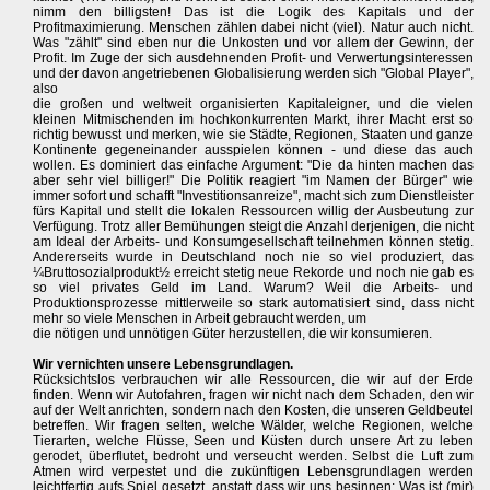
nimm den billigsten! Das ist die Logik des Kapitals und der
Profitmaximierung. Menschen zählen dabei nicht (viel). Natur auch nicht.
Was "zählt" sind eben nur die Unkosten und vor allem der Gewinn, der
Profit. Im Zuge der sich ausdehnenden Profit- und Verwertungsinteressen
und der davon angetriebenen Globalisierung werden sich "Global Player",
also
die großen und weltweit organisierten Kapitaleigner, und die vielen
kleinen Mitmischenden im hochkonkurrenten Markt, ihrer Macht erst so
richtig bewusst und merken, wie sie Städte, Regionen, Staaten und ganze
Kontinente gegeneinander ausspielen können - und diese das auch
wollen. Es dominiert das einfache Argument: "Die da hinten machen das
aber sehr viel billiger!" Die Politik reagiert "im Namen der Bürger" wie
immer sofort und schafft "Investitionsanreize", macht sich zum Dienstleister
fürs Kapital und stellt die lokalen Ressourcen willig der Ausbeutung zur
Verfügung. Trotz aller Bemühungen steigt die Anzahl derjenigen, die nicht
am Ideal der Arbeits- und Konsumgesellschaft teilnehmen können stetig.
Andererseits wurde in Deutschland noch nie so viel produziert, das
¼Bruttosozialprodukt½ erreicht stetig neue Rekorde und noch nie gab es
so viel privates Geld im Land. Warum? Weil die Arbeits- und
Produktionsprozesse mittlerweile so stark automatisiert sind, dass nicht
mehr so viele Menschen in Arbeit gebraucht werden, um
die nötigen und unnötigen Güter herzustellen, die wir konsumieren.
Wir vernichten unsere Lebensgrundlagen.
Rücksichtslos verbrauchen wir alle Ressourcen, die wir auf der Erde
finden. Wenn wir Autofahren, fragen wir nicht nach dem Schaden, den wir
auf der Welt anrichten, sondern nach den Kosten, die unseren Geldbeutel
betreffen. Wir fragen selten, welche Wälder, welche Regionen, welche
Tierarten, welche Flüsse, Seen und Küsten durch unsere Art zu leben
gerodet, überflutet, bedroht und verseucht werden. Selbst die Luft zum
Atmen wird verpestet und die zukünftigen Lebensgrundlagen werden
leichtfertig aufs Spiel gesetzt, anstatt dass wir uns besinnen: Was ist (mir)