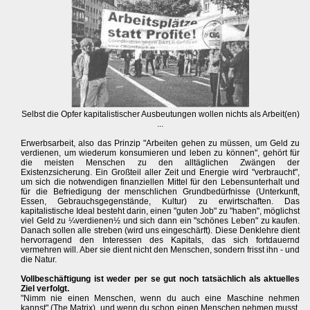
Selbst die Opfer kapitalistischer Ausbeutungen wollen nichts als Arbeit(en)
...
Erwerbsarbeit, also das Prinzip "Arbeiten gehen zu müssen, um Geld zu
verdienen, um wiederum konsumieren und leben zu können", gehört für
die meisten Menschen zu den alltäglichen Zwängen der
Existenzsicherung. Ein Großteil aller Zeit und Energie wird "verbraucht",
um sich die notwendigen finanziellen Mittel für den Lebensunterhalt und
für die Befriedigung der menschlichen Grundbedürfnisse (Unterkunft,
Essen, Gebrauchsgegenstände, Kultur) zu erwirtschaften. Das
kapitalistische Ideal besteht darin, einen "guten Job" zu "haben", möglichst
viel Geld zu ¼verdienen½ und sich dann ein "schönes Leben" zu kaufen.
Danach sollen alle streben (wird uns eingeschärft). Diese Denklehre dient
hervorragend den Interessen des Kapitals, das sich fortdauernd
vermehren will. Aber sie dient nicht den Menschen, sondern frisst ihn - und
die Natur.
Vollbeschäftigung ist weder per se gut noch tatsächlich als aktuelles
Ziel verfolgt.
"Nimm nie einen Menschen, wenn du auch eine Maschine nehmen
kannst" (The Matrix), und wenn du schon einen Menschen nehmen musst,