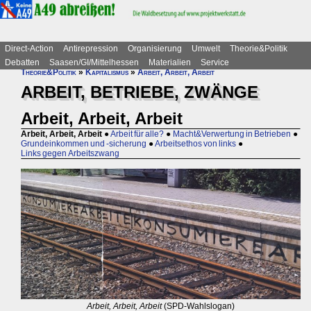
Direct-Action
Antirepression
Organisierung
Umwelt
Theorie&Politik
Debatten
Saasen/GI/Mittelhessen
Materialien
Service
Theorie&Politik
»
Kapitalismus
»
Arbeit, Arbeit, Arbeit
ARBEIT, BETRIEBE, ZWÄNGE
Arbeit, Arbeit, Arbeit
Arbeit, Arbeit, Arbeit
●
Arbeit für alle?
●
Macht&Verwertung in Betrieben
●
Grundeinkommen und -sicherung
●
Arbeitsethos von links
●
Links gegen Arbeitszwang
Arbeit, Arbeit, Arbeit
(SPD-Wahlslogan)