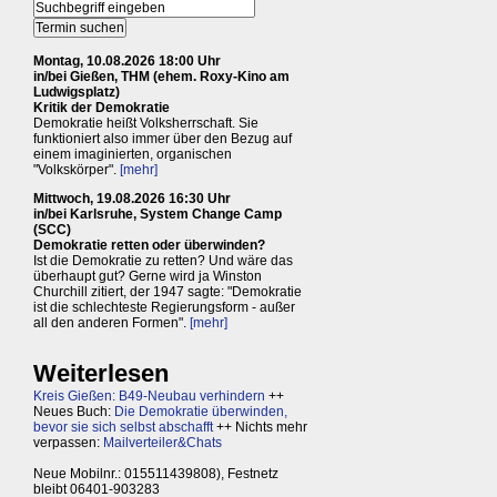
Montag, 10.08.2026 18:00 Uhr
in/bei Gießen, THM (ehem. Roxy-Kino am
Ludwigsplatz)
Kritik der Demokratie
Demokratie heißt Volksherrschaft. Sie
funktioniert also immer über den Bezug auf
einem imaginierten, organischen
"Volkskörper".
[mehr]
Mittwoch, 19.08.2026 16:30 Uhr
in/bei Karlsruhe, System Change Camp
(SCC)
Demokratie retten oder überwinden?
Ist die Demokratie zu retten? Und wäre das
überhaupt gut? Gerne wird ja Winston
Churchill zitiert, der 1947 sagte: "Demokratie
ist die schlechteste Regierungsform - außer
all den anderen Formen".
[mehr]
Weiterlesen
Kreis Gießen: B49-Neubau verhindern
++
Neues Buch:
Die Demokratie überwinden,
bevor sie sich selbst abschafft
++ Nichts mehr
verpassen:
Mailverteiler&Chats
Neue Mobilnr.: 015511439808), Festnetz
bleibt 06401-903283