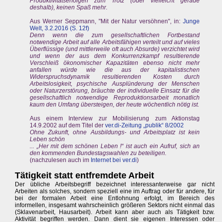
Produktivitätserfolgen zum Trotz (oder vielleicht gerade
deshalb), keinen Spaß mehr.
Aus Werner Seppmann, "Mit der Natur versöhnen", in:
Junge
Welt, 3.2.2016 (S. 12f)
Denn wenn die zum gesellschaftlichen Fortbestand
notwendige Arbeit auf alle Arbeitsfähigen verteilt und auf vieles
Überflüssige (und mittlerweile oft auch Absurde) verzichtet wird
und wenn der aus dem Konkurrenzkampf resultierende
Verschleiß ökonomischer Kapazitäten ebenso nicht mehr
anfallen würde wie die aus der kapitalistischen
Widerspruchsdynamik resultierenden Kosten durch
Arbeitslosigkeit, psychische Ausplünderung der Menschen
oder Naturzerstörung, bräuchte der individuelle Einsatz für die
gesellschaftlich notwendige Reproduktionsarbeit monatlich
kaum den Umfang übersteigen, der heute wöchentlich nötig ist.
Aus einem Interview zur Mobilisierung zum Aktionstag
14.9.2002 auf dem Titel der
ver.di-Zeitung „publik“ 8/2002
Ohne Zukunft, ohne Ausbildungs- und Arbeitsplatz ist kein
Leben schön
... „Her mit dem schönen Leben !“ ist auch ein Aufruf, sich an
den kommenden Bundestagswahlen zu beteiligen.
(nachzulesen auch im
Internet bei ver.di
)
Tätigkeit statt entfremdete Arbeit
Der übliche Arbeitsbegriff bezeichnet interessanterweise gar nicht
Arbeiten als solches, sondern speziell eine im Auftrag oder für andere, für
bei der formalen Arbeit eine Entlohnung erfolgt, im Bereich des
informellen, insgesamt wahrscheinlich größeren Sektors nicht einmal das
(Sklavenarbeit, Hausarbeit). Arbeit kann aber auch als Tätigkeit bzw.
Aktivität begriffen werden. Dann dient sie eigenen Interessen oder