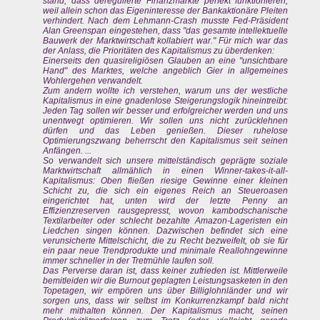
stand, dass deregulierte Finanzmärkte perfekt funktionieren,
weil allein schon das Eigeninteresse der Bankaktionäre Pleiten
verhindert. Nach dem Lehmann-Crash musste Fed-Präsident
Alan Greenspan eingestehen, dass "das gesamte intellektuelle
Bauwerk der Marktwirtschaft kollabiert war." Für mich war das
der Anlass, die Prioritäten des Kapitalismus zu überdenken:
Einerseits den quasireligiösen Glauben an eine "unsichtbare
Hand" des Marktes, welche angeblich Gier in allgemeines
Wohlergehen verwandelt.
Zum andern wollte ich verstehen, warum uns der westliche
Kapitalismus in eine gnadenlose Steigerungslogik hineintreibt:
Jeden Tag sollen wir besser und erfolgreicher werden und uns
unentwegt optimieren. Wir sollen uns nicht zurücklehnen
dürfen und das Leben genießen. Dieser ruhelose
Optimierungszwang beherrscht den Kapitalismus seit seinen
Anfängen. ...
So verwandelt sich unsere mittelständisch geprägte soziale
Marktwirtschaft allmählich in einen Winner-takes-it-all-
Kapitalismus: Oben fließen riesige Gewinne einer kleinen
Schicht zu, die sich ein eigenes Reich an Steueroasen
eingerichtet hat, unten wird der letzte Penny an
Effizienzreserven rausgepresst, wovon kambodschanische
Textilarbeiter oder schlecht bezahlte Amazon-Lageristen ein
Liedchen singen können. Dazwischen befindet sich eine
verunsicherte Mittelschicht, die zu Recht bezweifelt, ob sie für
ein paar neue Trendprodukte und minimale Reallohngewinne
immer schneller in der Tretmühle laufen soll.
Das Perverse daran ist, dass keiner zufrieden ist. Mittlerweile
bemitleiden wir die Burnout geplagten Leistungsasketen in den
Topetagen, wir empören uns über Billiglohnländer und wir
sorgen uns, dass wir selbst im Konkurrenzkampf bald nicht
mehr mithalten können. Der Kapitalismus macht, seinen