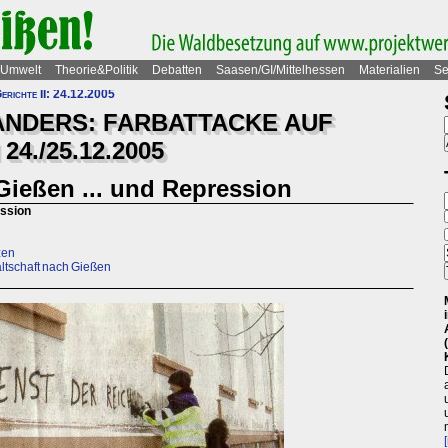
Umwelt
Theorie&Politik
Debatten
Saasen/GI/Mittelhessen
Materialien
Se
erichte II: 24.12.2005
NDERS: FARBATTACKE AUF
4./25.12.2005
 Gießen ... und Repression
ession
zen
ltschaft nach Gießen