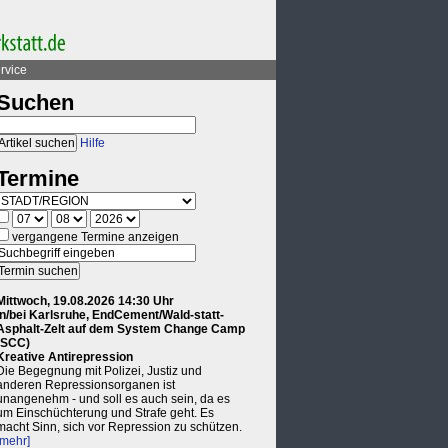
rvice
Suchen
Hilfe
Termine
vergangene Termine anzeigen
Mittwoch, 19.08.2026 14:30 Uhr
in/bei Karlsruhe, EndCement/Wald-statt-
Asphalt-Zelt auf dem System Change Camp
(SCC)
Kreative Antirepression
Die Begegnung mit Polizei, Justiz und
anderen Repressionsorganen ist
unangenehm - und soll es auch sein, da es
um Einschüchterung und Strafe geht. Es
macht Sinn, sich vor Repression zu schützen.
[mehr]