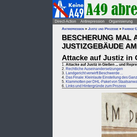
Direct-Action
Antirepression
Organisierung
Antirepression
»
Justiz und Prozesse
»
Farbige G
BESCHERUNG MAL A
JUSTIZGEBÄUDE AM 2
Attacke auf Justiz in
1.
Attacke auf Justiz in Gießen ... und Repr
2.
Rechtliche Auseinandersetzungen
3.
Landgericht verwirft Beschwerde ...
4.
Das Finale: Kleinlaute Einstellung des Gan
5.
Klammotten per DHL-Paket von Staatsanwa
6.
Links und Hintergründe zum Prozess