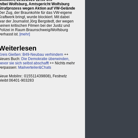
in/bei Wolfsburg, Amtsgericht Wolfsburg
Strafprozess wegen Aktion auf VW-Gelände
Der Zug, der Braunkohle für das VW-eigene
Kraftwerk bringt, wurde blockiert. Mit dabei
war der Journalist Jörg Bergstedt, der wegen
seinen kritischen Filmen bei der Justiz und
Polizei in Raum Braunschweig/Wolfsburg
verhasst ist.
[mehr]
Weiterlesen
Kreis Gießen: B49-Neubau verhindern
++
Neues Buch:
Die Demokratie überwinden,
bevor sie sich selbst abschafft
++ Nichts mehr
verpassen:
Mailverteiler&Chats
Neue Mobilnr.: 015511439808), Festnetz
bleibt 06401-903283