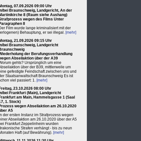
Montag, 07.09.2026 09:00 Uhr
in/bei Braunschweig, Landgericht, An der
Martinikirche 8 (Raum siehe Aushang)
Strafprozess wegen des Films Unter
Paragraphen II
Der Film wurde lange kriminalisiert mit der
(erlogenen) Behauptung, er sei illegal.
[mehr]
Montag, 21.09.2026 09:15 Uhr
in/bei Braunschweig, Landgericht
Braunschweig
Wiederholung der Berufungsverhandlung
wegen Abseilaktion über der A39
Worum gehts? Ursprünglich um eine
Abseilaktion über der B39, mittlerweile um
eine gefestigte Feindschaft zwischen uns und
der Staatsanwaltschaft Braunschweig Es ist
schon viel passiert: 1.
[mehr]
Freitag, 23.10.2026 08:00 Uhr
in/bei Frankfurt (Main), Landgericht
Frankfurt am Main, Hammelsgasse 1 (Saal
17, 1. Stock)
Prozess wegen Abseilaktion am 26.10.2020
über A5
In der ersten Instanz im Strafprozess wegen
einer Abseilaktion am 26.10.2020 über der A5
bei Frankfurt Zeppelinheim wurden
drakonische Strafen verhängt - bis zu neun
Monaten Haft (auf Bewährung).
[mehr]
Mittwoch, 11.11.2026 11:30 Uhr