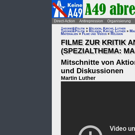
Direct-Action
Antirepression
Organisierung
Theorie&Politik
»
Religion, Kirche, Luther
Theorie&Politik
»
Religion, Kirche, Luther
»
Mar
Materialien
»
Filme und Videos
»
Religion
FILME ZUR KRITIK 
(SPEZIALTHEMA: MA
Mitschnitte von Akti
und Diskussionen
Martin Luther