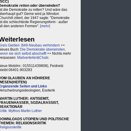
(SCC)
Demokratie retten oder überwinden?
Ist die Demokratie zu retten? Und wäre das
überhaupt gut? Gerne wird ja Winston
Churchill zitiert, der 1947 sagte: "Demokratie
ist die schlechteste Regierungsform - außer
all den anderen Formen".
[mehr]
Weiterlesen
Kreis Gießen: B49-Neubau verhindern
++
Neues Buch:
Die Demokratie überwinden,
bevor sie sich selbst abschafft
++ Nichts mehr
verpassen:
Mailverteiler&Chats
Neue Mobilnr.: 015511439808), Festnetz
bleibt 06401-903283
VOM GLAUBEN AN HÖHRERE
WESEN(HEITEN)
Ergänzende Seiten und Links
Verschwörungsideologien, Esoterik
MARTIN LUTHER: ANTISEMIT,
FRAUENHASSER, SOZIALRASSIST,
REAKTIONÄR
Kritik. Mythos Martin Luther
DOWNLOADS UTOPIEN UND POLITISCHE
THEMEN: RELIGIONSKRITIK
Religionskritik