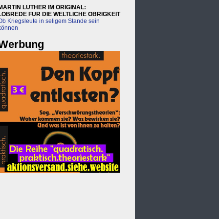
MARTIN LUTHER IM ORIGINAL:
LOBREDE FÜR DIE WELTLICHE OBRIGKEIT
Ob Kriegsleute in seligem Stande sein
können
Werbung