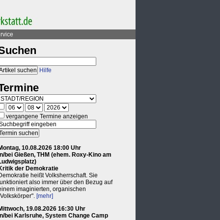
rvice
Suchen
Hilfe
Termine
vergangene Termine anzeigen
Montag, 10.08.2026 18:00 Uhr
in/bei Gießen, THM (ehem. Roxy-Kino am
Ludwigsplatz)
Kritik der Demokratie
Demokratie heißt Volksherrschaft. Sie
funktioniert also immer über den Bezug auf
einem imaginierten, organischen
"Volkskörper".
[mehr]
Mittwoch, 19.08.2026 16:30 Uhr
in/bei Karlsruhe, System Change Camp