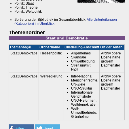
Politik: Staat
Politik: Theorie
Politik: Weltpolitik
Sortierung der Bibliothek im Gesamtüberblick:
Alle Unterteilungen
(Kategorien) im Überblick
Themenordner
Staat und Demokratie
Thema/Regal
Ordnername
Gliederung/Abschnitt
Ort der Akten
Staat/Demokratie
Hessenpolitik
Allgemeines
Archiv obere
Skandale
Ebene nahe
Umweltbildung
großem
Streit um/mit
Dachfenster
NZH
Staat/Demokratie
Weltregierung
Inter-National
Archiv obere
Menschenrechte,
Ebene nahe
UN-Ziele
großem
UNO-Struktur
Dachfenster
Internationale
Gerichtshöfe
UNO-Reformen,
Weltdemokratie
Welt-
Umweltbehörde,
Grünhelme