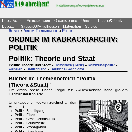
Direct-Action
Antirepression
Organisierung
Umwelt
Theorie&Politik
Debatten
Saasen/GI/Mittelhessen
Materialien
Service
Service
»
Archiv: Themenbereiche
»
Politik
ORDNER IM KABRACK!ARCHIV:
POLITIK
Politik: Theorie und Staat
Politik: Theorie und Staat
●
Demokratie(-kritik)
●
Kommunalpolitik
●
Parteien
●
Deutschland
●
Deutsche Geschichte
Bücher im Themenbereich "Politik
(Theorie&Staat)"
Ort: Archiv obere Ebene Regal zur Zwischenebene nahe großem
Dachfenster/Kopierer
Unterkategorien (gekennzeichnet an den
Regalen)
Politik: Beteiligung
Politik: Eliten
Politik: Gesellschaftskritik
Politik: Grundwerte
Politik: Propaganda
Politik: Soziologie