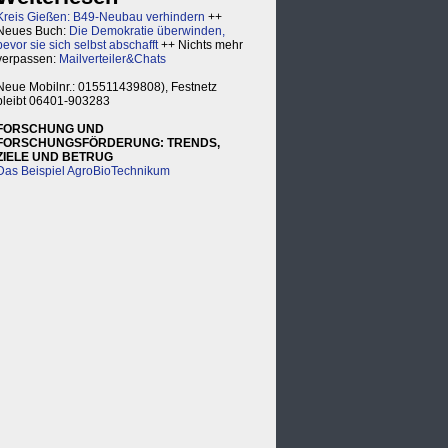
Kreis Gießen: B49-Neubau verhindern
++
Neues Buch:
Die Demokratie überwinden,
bevor sie sich selbst abschafft
++ Nichts mehr
verpassen:
Mailverteiler&Chats
Neue Mobilnr.: 015511439808), Festnetz
bleibt 06401-903283
FORSCHUNG UND
FORSCHUNGSFÖRDERUNG: TRENDS,
ZIELE UND BETRUG
Das Beispiel AgroBioTechnikum