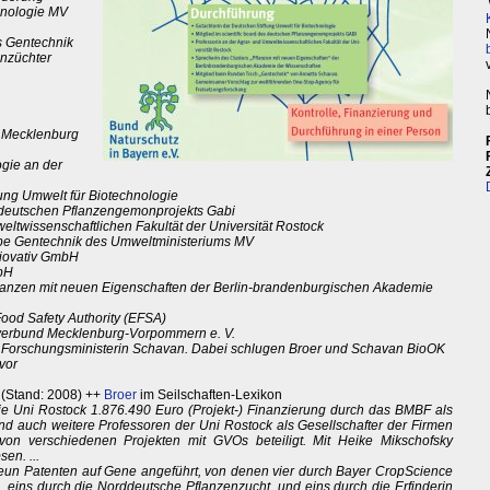
hnologie MV
es Gentechnik
nzüchter
d Mecklenburg
ogie an der
tung Umwelt für Biotechnologie
es deutschen Pflanzengemonprojekts Gabi
eltwissenschaftlichen Fakultät der Universität Rostock
uppe Gentechnik des Umweltministeriums MV
biovativ GmbH
mbH
Pflanzen mit neuen Eigenschaften der Berlin-brandenburgischen Akademie
ood Safety Authority (EFSA)
sverbund Mecklenburg-Vorpommern e. V.
 Forschungsministerin Schavan. Dabei schlugen Broer und Schavan BioOK
vor
 (Stand: 2008) ++
Broer
im Seilschaften-Lexikon
die Uni Rostock 1.876.490 Euro (Projekt-) Finanzierung durch das BMBF als
d auch weitere Professoren der Uni Rostock als Gesellschafter der Firmen
n verschiedenen Projekten mit GVOs beteiligt. Mit Heike Mikschofsky
en. ...
n neun Patenten auf Gene angeführt, von denen vier durch Bayer CropScience
 eins durch die Norddeutsche Pflanzenzucht, und eins durch die Erfinderin