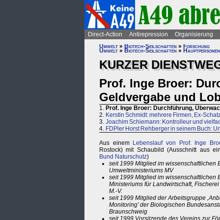
Direct-Action
Antirepression
Organisierung
Umwelt
»
Biotech-Seilschaften
»
Forschung
Umwelt
»
Biotech-Seilschaften
»
Hauptpersonen
KURZER DIENSTWEG
Prof. Inge Broer: Du
Geldvergabe und Lob
1.
Prof. Inge Broer: Durchführung, Überwa
2.
Kerstin Schmidt: mehrere Firmen, Ex-Schat
3.
Joachim Schiemann: Kontrolleur und vielfach
4.
FDPler Horst Rehberger in seinem Buch: U
Aus einem
Lebenslauf von Prof. Inge Bro
Rostock) mit Schaubild (Ausschnitt aus e
Bund Naturschutz
)
seit 1999 Mitglied im wissenschaftlichen B
Umweltministeriums MV
seit 1999 Mitglied im wissenschaftlichen 
Ministeriums für Landwirtschaft, Fischere
M.-V.
seit 1999 Mitglied der Arbeitsgruppe ‚An
Monitoring’ der Biologischen Bundesansta
Braunschweig
seit 1999 Vorsitzende des Vereins zur F