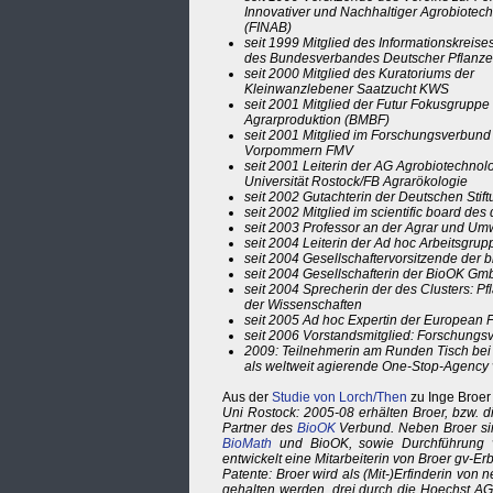
Innovativer und Nachhaltiger Agrobiotec
(FINAB)
seit 1999 Mitglied des Informationskreis
des Bundesverbandes Deutscher Pflanze
seit 2000 Mitglied des Kuratoriums der
Kleinwanzlebener Saatzucht KWS
seit 2001 Mitglied der Futur Fokusgruppe
Agrarproduktion (BMBF)
seit 2001 Mitglied im Forschungsverbun
Vorpommern FMV
seit 2001 Leiterin der AG Agrobiotechnol
Universität Rostock/FB Agrarökologie
seit 2002 Gutachterin der Deutschen Stif
seit 2002 Mitglied im scientific board d
seit 2003 Professor an der Agrar und Umw
seit 2004 Leiterin der Ad hoc Arbeitsgr
seit 2004 Gesellschaftervorsitzende der 
seit 2004 Gesellschafterin der BioOK G
seit 2004 Sprecherin der des Clusters: 
der Wissenschaften
seit 2005 Ad hoc Expertin der European F
seit 2006 Vorstandsmitglied: Forschung
2009: Teilnehmerin am Runden Tisch bei
als weltweit agierende One-Stop-Agency 
Aus der
Studie von Lorch/Then
zu Inge Broer
Uni Rostock: 2005-08 erhälten Broer, bzw. 
Partner des
BioOK
Verbund. Neben Broer sin
BioMath
und BioOK, sowie Durchführung vo
entwickelt eine Mitarbeiterin von Broer gv-Erbs
Patente: Broer wird als (Mit-)Erfinderin vo
gehalten werden, drei durch die Hoechst AG,