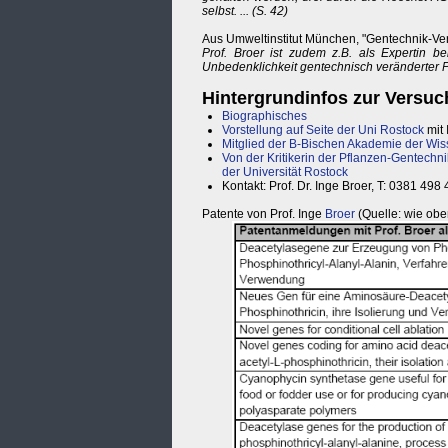
selbst. ... (S. 42)
Aus Umweltinstitut München, "Gentechnik-V
Prof. Broer ist zudem z.B. als Expertin be
Unbedenklichkeit gentechnisch veränderter Pfl
Hintergrundinfos zur Versuch
Biographisches
Vorstellung auf Seite der Uni Rostock
mit 
Mitglied der B-Bischen Akademie der Wi
Von der Kritikerin der Pflanzen-Gentechni
der Universität Rostock
Kontakt: Prof. Dr. Inge Broer, T: 0381 498
Patente von Prof. Inge
Broer
(Quelle: wie obe