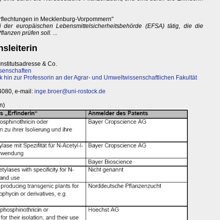
erflechtungen in Mecklenburg-Vorpommern"
i der europäischen Lebensmittelsicherheitsbehörde (EFSA) tätig, die die
anzen prüfen soll. ...
sleiterin
Institutsadresse & Co.
ssenschaften
k hin zur Professorin an der Agrar- und Umweltwissenschaftlichen Fakultät
 4080, e-mail:
inge.broer@uni-rostock.de
n)