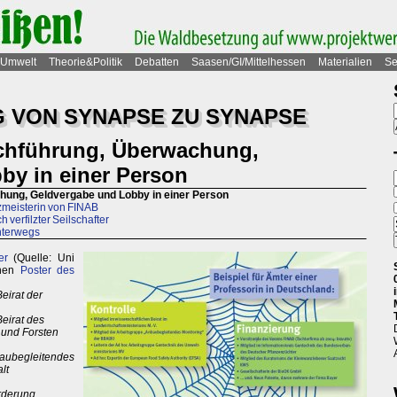
Umwelt
Theorie&Politik
Debatten
Saasen/GI/Mittelhessen
Materialien
Se
 VON SYNAPSE ZU SYNAPSE
rchführung, Überwachung,
by in einer Person
chung, Geldvergabe und Lobby in einer Person
zmeisterin von FINAB
 verfilzter Seilschafter
nterwegs
er
(Quelle: Uni
inen
Poster des
eirat der
Beirat des
i und Forsten
baubegleitendes
lt
örderung