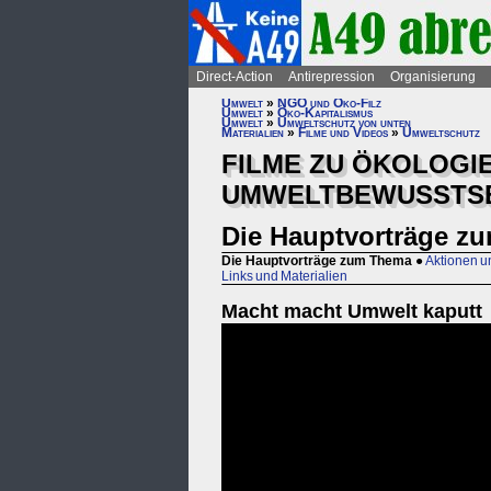
Direct-Action
Antirepression
Organisierung
Umwelt
»
NGO und Öko-Filz
Umwelt
»
Öko-Kapitalismus
Umwelt
»
Umweltschutz von unten
Materialien
»
Filme und Videos
»
Umweltschutz
FILME ZU ÖKOLOGIE
UMWELTBEWUSSTSE
Die Hauptvorträge z
Die Hauptvorträge zum Thema
●
Aktionen u
Links und Materialien
Macht macht Umwelt kaputt