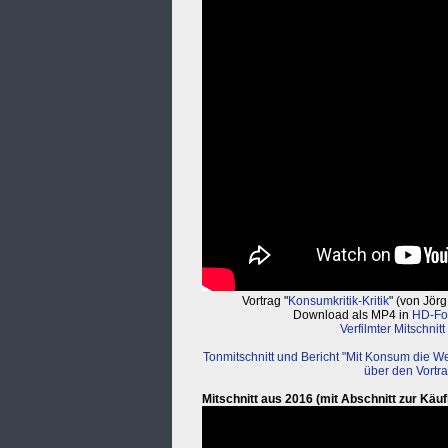
Vortrag "
Konsumkritik-Kritik
" (von Jör
Download als MP4 in
HD-Fo
Verfilmter Mitschnit
Tonmitschnitt und Bericht "Mit Konsum die W
über den Vortra
Mitschnitt aus 2016 (mit Abschnitt zur Käu