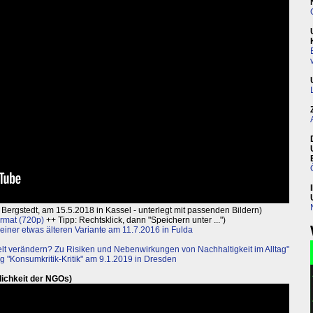
g Bergstedt, am 15.5.2018 in Kassel - unterlegt mit passenden Bildern)
rmat (720p)
++ Tipp: Rechtsklick, dann "Speichern unter ...")
t einer etwas älteren Variante am 11.7.2016 in Fulda
elt verändern? Zu Risiken und Nebenwirkungen von Nachhaltigkeit im Alltag"
g "Konsumkritik-Kritik" am 9.1.2019 in Dresden
flichkeit der NGOs)