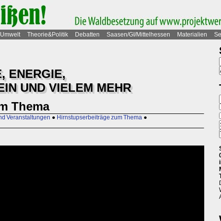
Umwelt
Theorie&Politik
Debatten
Saasen/GI/Mittelhessen
Materialien
Se
, ENERGIE,
IN UND VIELEM MEHR
um Thema
nd Veranstaltungen
●
Hirnstupserbeiträge zum Thema
●