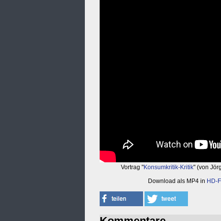
Vortrag "
Konsumkritik-Kritik
" (von Jör
Download als MP4 in
HD-F
Kommentare