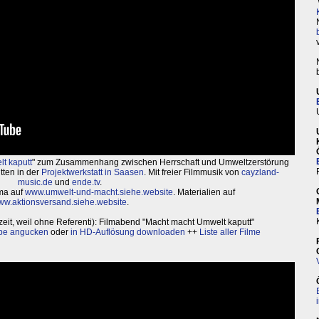
t kaputt
" zum Zusammenhang zwischen Herrschaft und Umweltzerstörung
tten in der
Projektwerkstatt in Saasen
. Mit freier Filmmusik von
cayzland-
music.de
und
ende.tv
.
ma auf
www.umwelt-und-macht.siehe.website
. Materialien auf
w.aktionsversand.siehe.website
.
eit, weil ohne Referenti): Filmabend "Macht macht Umwelt kaputt"
be angucken
oder
in HD-Auflösung downloaden
++
Liste aller Filme