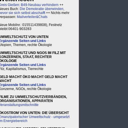
Kreis Gießen: B49-Neubau verhindern
++
Neues Buch:
Die Demokratie überwinden,
bevor sie sich selbst abschafft
++ Nichts mehr
verpassen:
Mailverteiler&Chats
Neue Mobilnr.: 015511439808), Festnetz
bleibt 06401-903283
UMWELTSCHUTZ VON UNTEN
Ergänzende Seiten und Links
Utopien, Themen, rechte Ökologie
UMWELTSCHUTZ UND NGOS IM FILZ MIT
KONZERNEN, STAAT, RECHTER
ÖKOLOGIE
Ergänzende Seiten und Links
Filz, Kapitalismus, Tierrechte
GELD MACHT ÖKO MACHT GELD MACHT
MACHT
Ergänzende Seiten und Links
Konzerne, NGOs, rechte Ökologie
FILME ZU UMWELTSCHUTZVERBÄNDEN,
ORGANISATIONEN, APPARATEN
Veranstaltungsmitschnitte
ÖKOSTROM VON UNTEN: DIE ÜBERSICHT
Emanzipatorischer Umweltschutz - umgesetzt
im Energiebereich