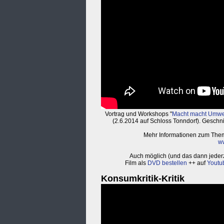
Vortrag und Workshops "
Macht macht Umwel
(2.6.2014 auf Schloss Tonndorf). Geschni
Mehr Informationen zum The
ww
Auch möglich (und das dann jederz
Film als
DVD bestellen
++ auf
Youtu
Konsumkritik-Kritik