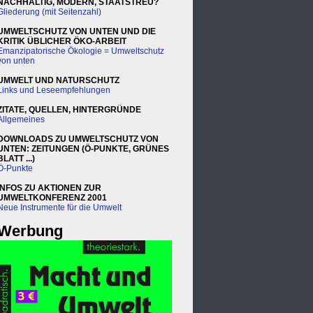
NACHHALTIG, MODERN, STAATSTREU?
Gliederung (mit Seitenzahl)
UMWELTSCHUTZ VON UNTEN UND DIE
KRITIK ÜBLICHER ÖKO-ARBEIT
Emanzipatorische Ökologie = Umweltschutz
von unten
UMWELT UND NATURSCHUTZ
Links und Leseempfehlungen
ZITATE, QUELLEN, HINTERGRÜNDE
Allgemeines
DOWNLOADS ZU UMWELTSCHUTZ VON
UNTEN: ZEITUNGEN (Ö-PUNKTE, GRÜNES
BLATT ...)
Ö-Punkte
INFOS ZU AKTIONEN ZUR
UMWELTKONFERENZ 2001
Neue Instrumente für die Umwelt
Werbung