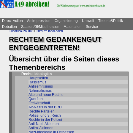
Direct-Action
Antirepression
Organisierung
Umwelt
Theorie&Politik
Debatten
Saasen/GI/Mittelhessen
Materialien
Service
Theorie&Politik
»
Rechte Ideologien
RECHTEM GEDANKENGUT
ENTGEGENTRETEN!
Übersicht über die Seiten dieses
Themenbereichs
Rechte Ideologien
Hauptseiten
Rassismus
Antisemitismus
Nationalismus
Alte und neue Rechte
Querfront
Freiwirtschaft
Alt-Nazis in der BRD
Rechte Parteien
Polizei und 3. Reich
Rechte in der Polizei
Anti-Nazi-Aktionen
Antira-Aktionen
Nazi-Ideologie in Osthessen