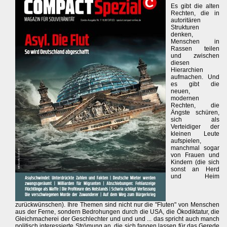
Es gibt die alten
Rechten, die in
autoritären
Strukturen
denken,
Menschen in
Rassen teilen
und zwischen
diesen
Hierarchien
aufmachen. Und
es gibt die
neuen,
modernen
Rechten, die
Ängste schüren,
sich als
Verteidiger der
kleinen Leute
aufspielen,
manchmal sogar
von Frauen und
Kindern (die sich
sonst an Herd
und Heim
zurückwünschen). Ihre Themen sind nicht nur die "Fluten" von Menschen
aus der Ferne, sondern Bedrohungen durch die USA, die Ökodiktatur, die
Gleichmacherei der Geschlechter und und und ... das spricht auch manch
politisch interessierte Strömung an, die sich fangen lassen für das Gerede