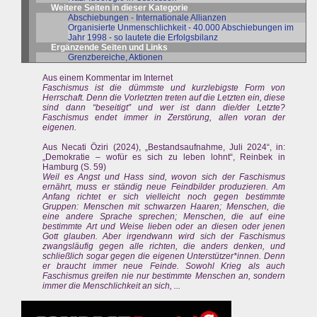
Weitere Seiten in dieser Kategorie
Abschiebungen - Internationale Allianzen
Organisierte Unmenschlichkeit - 40.000 Abschiebungen im
Jahr 1998 - so lautete die Erfolgsbilanz
Ergänzende Seiten und Links
Grenzbereiche, Aktionen
Aus einem Kommentar im Internet
Faschismus ist die dümmste und kurzlebigste Form von
Herrschaft. Denn die Vorletzten treten auf die Letzten ein, diese
sind dann “beseitigt” und wer ist dann die/der Letzte?
Faschismus endet immer in Zerstörung, allen voran der
eigenen.
Aus Necati Öziri (2024), „Bestandsaufnahme, Juli 2024“, in:
„Demokratie – wofür es sich zu leben lohnt“, Reinbek in
Hamburg (S. 59)
Weil es Angst und Hass sind, wovon sich der Faschismus
ernährt, muss er ständig neue Feindbilder produzieren. Am
Anfang richtet er sich vielleicht noch gegen bestimmte
Gruppen: Menschen mit schwarzen Haaren; Menschen, die
eine andere Sprache sprechen; Menschen, die auf eine
bestimmte Art und Weise lieben oder an diesen oder jenen
Gott glauben. Aber irgendwann wird sich der Faschismus
zwangsläufig gegen alle richten, die anders denken, und
schließlich sogar gegen die eigenen Unterstützer*innen. Denn
er braucht immer neue Feinde. Sowohl Krieg als auch
Faschismus greifen nie nur bestimmte Menschen an, sondern
immer die Menschlichkeit an sich, ...