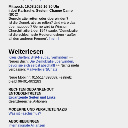
Mittwoch, 19.08.2026 16:30 Uhr
in/bei Karlsruhe, System Change Camp
(SCC)
Demokratie retten oder überwinden?
Ist die Demokratie zu retten? Und wäre das
überhaupt gut? Gerne wird ja Winston
Churchill zitiert, der 1947 sagte: "Demokratie
ist die schlechteste Regierungsform - außer
all den anderen Formen".
[mehr]
Weiterlesen
Kreis Gießen: B49-Neubau verhindern
++
Neues Buch:
Die Demokratie überwinden,
bevor sie sich selbst abschafft
++ Nichts mehr
verpassen:
Mailverteiler&Chats
Neue Mobilnr.: 015511439808), Festnetz
bleibt 06401-903283
RECHTEM GEDANKENGUT
ENTGEGENTRETEN!
Ergänzende Seiten und Links
Grenzbereiche, Aktionen
MODERNE UND VERALTETE NAZIS
Was ist Faschismus?
ABSCHIEBUNGEN
Internationale Allianzen