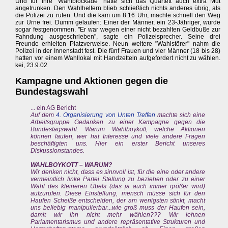
Und für ihre "Wahlblockade" hatte sich das Quartett auch extra Mut
angetrunken. Den Wahlhelfern blieb schließlich nichts anderes übrig, als
die Polizei zu rufen. Und die kam um 8.16 Uhr, machte schnell den Weg
zur Urne frei. Dumm gelaufen: Einer der Männer, ein 23-Jähriger, wurde
sogar festgenommen. "Er war wegen einer nicht bezahlten Geldbuße zur
Fahndung ausgeschrieben", sagte ein Polizeisprecher. Seine drei
Freunde erhielten Platzverweise. Neun weitere "Wahlstörer" nahm die
Polizei in der Innenstadt fest. Die fünf Frauen und vier Männer (18 bis 28)
hatten vor einem Wahllokal mit Handzetteln aufgefordert nicht zu wählen.
kei, 23.9.02
Kampagne und Aktionen gegen die
Bundestagswahl
... ein AG Bericht
Auf dem
4. Organisierung von Unten Treffen
machte sich eine
Arbeitsgruppe Gedanken zu einer Kampagne gegen die
Bundestagswahl. Warum Wahlboykott, welche Aktionen
können laufen, wer hat Interesse und viele andere Fragen
beschäftigten uns. Hier ein erster Bericht unseres
Diskussionstandes.
WAHLBOYKOTT – WARUM?
Wir denken nicht, dass es sinnvoll ist, für die eine oder andere
vermeintlich linke Partei Stellung zu beziehen oder zu einer
Wahl des kleineren Übels (das ja auch immer größer wird)
aufzurufen. Diese Einstellung, mensch müsse sich für den
Haufen Scheiße entscheiden, der am wenigsten stinkt, macht
uns beliebig manipulierbar...wie groß muss der Haufen sein,
damit wir ihn nicht mehr wählen??? Wir lehnen
Parlamentarismus und andere repräsentative Strukturen und