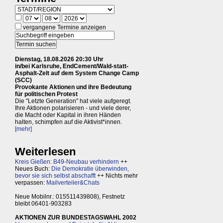
vergangene Termine anzeigen
Dienstag, 18.08.2026 20:30 Uhr
in/bei Karlsruhe, EndCement/Wald-statt-
Asphalt-Zelt auf dem System Change Camp
(SCC)
Provokante Aktionen und ihre Bedeutung
für politischen Protest
Die "Letzte Generation" hat viele aufgeregt.
Ihre Aktionen polarisieren - und viele derer,
die Macht oder Kapital in ihren Händen
halten, schimpfen auf die Aktivist*innen.
[mehr]
Weiterlesen
Kreis Gießen: B49-Neubau verhindern
++
Neues Buch:
Die Demokratie überwinden,
bevor sie sich selbst abschafft
++ Nichts mehr
verpassen:
Mailverteiler&Chats
Neue Mobilnr.: 015511439808), Festnetz
bleibt 06401-903283
AKTIONEN ZUR BUNDESTAGSWAHL 2002