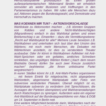
Herrschaftssysteme grundsätzlich ab. Einen großen
außerparlamentarischen Widerstand fänden wir erheblich
sinnvoller als weiter Illusionen und Hoffnungen in den
Parlamentarismus zu haben. Wir rufen alle Menschen dazu
auf, Aktionen gegen die Bundestagswahl, und Demokratie und
Herrschaft zu machen.
WAS KOENNEN WIR TUN? – AKTIONSVORSCHLAEGE
Wahllokale zu Aktionsorten machen ... z.B. könnten Gruppen
von Kiddies und andere Nicht-Wahlberechtigten
(MigrantInnen) einfach in das Wahllokal gehen und einen
Briefumschlag o ae. Einwerfen – dazu die Vermittlungsebene:
„Recht auf Wahlboykott für alle!“ Mehrere Leute besetzen z.B.
Wahlkabinen und unterhalten sich laut über den Unsinn des
Wählens; mit noch mehr Menschen, die Debatten mit
WählerInnen anzetteln, ist dies zu verstecktem Theater
ausbaubar. Oder ihr könnt in Wahlkabinen Aufkleber mit Anti-
Wahl-Sprüchen oder ein gefaktes, amtliches Schreiben
reinkleben, das ungültiges Wählen fördert („Nach dem neuen
Blablabla Gesetz dürfen Sie auch zwei Kreuze zusätzlich
machen“ (wahlweise: „die Ihnen unliebsame Partei
wegstreichen“)
In euren Städten könnt ihr z.B. Anti-Wahl-Parties organisieren
... mit freiem Eintritt für mitgebrachte, nicht abgegebene
Wahlzetteln, abgerissene Wahlplakate oder Fotos von
subversive veränderten Plakaten. Überall möglich ist es,
Wahlplakate subversiv zu verändern (mit Sprechblasen, die
Aussagen der Parteien überspitzen) und Wahlveranstaltungen
durch Klatschorgien zu sprengen. Außerdem wäre ein eigener
Anti-Wahlblock auf der Bundestagswahldemo von Attac & DGB
am 14. September in Berlin nett.
Eine weitere Möglichkeit bestünde darin, Wahlparties nach der