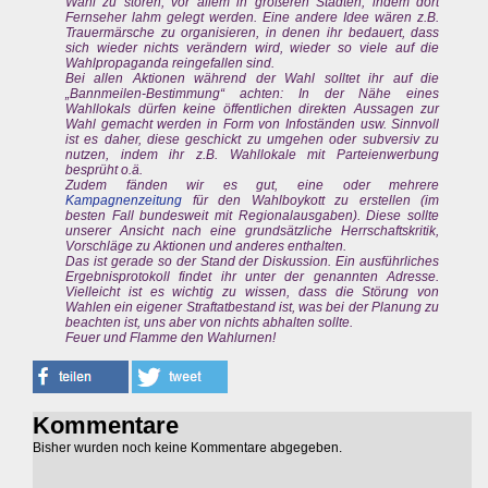
Wahl zu stören, vor allem in größeren Städten, indem dort
Fernseher lahm gelegt werden. Eine andere Idee wären z.B.
Trauermärsche zu organisieren, in denen ihr bedauert, dass
sich wieder nichts verändern wird, wieder so viele auf die
Wahlpropaganda reingefallen sind.
Bei allen Aktionen während der Wahl solltet ihr auf die
„Bannmeilen-Bestimmung“ achten: In der Nähe eines
Wahllokals dürfen keine öffentlichen direkten Aussagen zur
Wahl gemacht werden in Form von Infoständen usw. Sinnvoll
ist es daher, diese geschickt zu umgehen oder subversiv zu
nutzen, indem ihr z.B. Wahllokale mit Parteienwerbung
besprüht o.ä.
Zudem fänden wir es gut, eine oder mehrere
Kampagnenzeitung
für den Wahlboykott zu erstellen (im
besten Fall bundesweit mit Regionalausgaben). Diese sollte
unserer Ansicht nach eine grundsätzliche Herrschaftskritik,
Vorschläge zu Aktionen und anderes enthalten.
Das ist gerade so der Stand der Diskussion. Ein ausführliches
Ergebnisprotokoll findet ihr unter der genannten Adresse.
Vielleicht ist es wichtig zu wissen, dass die Störung von
Wahlen ein eigener Straftatbestand ist, was bei der Planung zu
beachten ist, uns aber von nichts abhalten sollte.
Feuer und Flamme den Wahlurnen!
Kommentare
Bisher wurden noch keine Kommentare abgegeben.