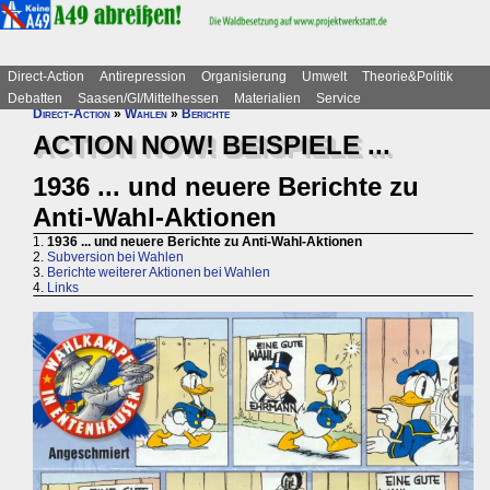
Direct-Action
Antirepression
Organisierung
Umwelt
Theorie&Politik
Debatten
Saasen/GI/Mittelhessen
Materialien
Service
Direct-Action
»
Wahlen
»
Berichte
ACTION NOW! BEISPIELE ...
1936 ... und neuere Berichte zu
Anti-Wahl-Aktionen
1.
1936 ... und neuere Berichte zu Anti-Wahl-Aktionen
2.
Subversion bei Wahlen
3.
Berichte weiterer Aktionen bei Wahlen
4.
Links