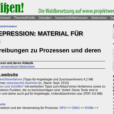
Umwelt
Theorie&Politik
Debatten
Saasen/GI/Mittelhessen
Materialien
Se
zesstrainings
PRESSION: MATERIAL FÜR
S
eibungen zu Prozessen und deren
sen und deren Abläufe
ür verwendbare Materialien
.website
erichtsverfahren
(Tipps für Angeklagte und ZuschauerInnen) 4,2 MB
hmer,
www.kanzlei-doehmer.de
, Stand: Sept. 2010)
nnen und Schöffen
" mit wertvollen Tipps zum Ablauf eines Verfahrens sowie zu
teren Punkten, die zu berücksichtigen sind. Vorteil: Diese Texte sind in
 und daher auch gut für Angeklagte, UnterstützerInnen usw. (PDF, 9,6 MB)
Seite
esetzen und der Verwendung für Prozesse:
StPO
++
OWiG
++
RiStBv
++