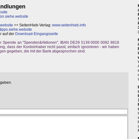
andlungen
bsite
on.siehe.website
.website
++ SeitenHieb-Verlag:
www.seitenhieb.info
ipps.siehe.website
r auf der
Download-Eingangsseite
er Spende an "Spenden&Aktionen", IBAN DE29 5139 0000 0092 8818
ng, dass der Kontoinhaber nicht passt, einfach ignorieren - wir haben
gen gegeben, die mit der Bank abgesprochen sind.
egeben.