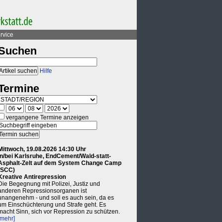
rvice
Suchen
Hilfe
Termine
vergangene Termine anzeigen
Mittwoch, 19.08.2026 14:30 Uhr
in/bei Karlsruhe, EndCement/Wald-statt-
Asphalt-Zelt auf dem System Change Camp
(SCC)
Kreative Antirepression
Die Begegnung mit Polizei, Justiz und
anderen Repressionsorganen ist
unangenehm - und soll es auch sein, da es
um Einschüchterung und Strafe geht. Es
macht Sinn, sich vor Repression zu schützen.
[mehr]