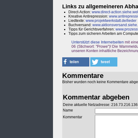
Links zu allgemeineren Abh
Direct-Action:
www.direct-action.siehe.we
Kreative Antirepression:
www.antirepressi
Liedtexte:
www.projektwerkstatt.de/lieder
Buchversand:
www.aktionsversand.siehe
Tipps für Gerichtsverfahren:
www.prozesst
Tipps zum sicheren Arbeiten am Compute
Unterstützt diese Internetseiten
mit ein
06 (Stichwort: "Prowe")! Die Warnmeldu
unseren Konten inhaltliche Bezeichnun
Kommentare
Bisher wurden noch keine Kommentare abg
Kommentar abgeben
Deine aktuelle Netzadresse: 216.73.216.136
Name
Kommentar