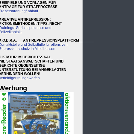
BEISPIELE UND VORLAGEN FÜR
ANTRÄGE FÜR STRAFPROZESSE
Prozessordnung/-ablauf
KREATIVE ANTIREPRESSION:
AKTIONSMETHODEN, TIPPS, RECHT
Trainings: Gerichtsprozesse und
Polizeikontakt
K.O.B.R.A.___ANTIREPRESSIONSPLATTFORM_______
Kontaktstelle und Selbsthilfe für offensiven
Repressionsschutz in Mittelhessen
DIKTATUR IM GERICHTSSAAL
WIE STAATSANWALTSCHAFTEN UND
GERICHTE GEGENSEITIGE
UNTERSTÜTZUNG BEI ANGEKLAGTEN
VERHINDERN WOLLEN!
Verteidiger rausgeworfen
Werbung