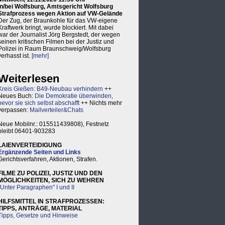
in/bei Wolfsburg, Amtsgericht Wolfsburg
Strafprozess wegen Aktion auf VW-Gelände
Der Zug, der Braunkohle für das VW-eigene
Kraftwerk bringt, wurde blockiert. Mit dabei
war der Journalist Jörg Bergstedt, der wegen
seinen kritischen Filmen bei der Justiz und
Polizei in Raum Braunschweig/Wolfsburg
verhasst ist.
[mehr]
Weiterlesen
Kreis Gießen: B49-Neubau verhindern
++
Neues Buch:
Die Demokratie überwinden,
bevor sie sich selbst abschafft
++ Nichts mehr
verpassen:
Mailverteiler&Chats
Neue Mobilnr.: 015511439808), Festnetz
bleibt 06401-903283
LAIENVERTEIDIGUNG
Ergänzende Seiten und Links
Gerichtsverfahren, Aktionen, Strafen.
FILME ZU POLIZEI, JUSTIZ UND DEN
MÖGLICHKEITEN, SICH ZU WEHREN
"Unter Paragraphen" I und II
HILFSMITTEL IN STRAFPROZESSEN:
TIPPS, ANTRÄGE, MATERIAL
Tipps, Gesetze und Hinweise