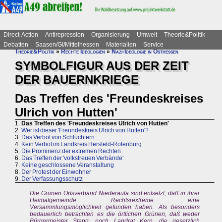
Direct-Action
Antirepression
Organisierung
Umwelt
Theorie&Politik
Debatten
Saasen/GI/Mittelhessen
Materialien
Service
Theorie&Politik
»
Rechte Ideologien
»
Nazi-Ideologie in Osthessen
SYMBOLFIGUR AUS DER ZEIT
DER BAUERNKRIEGE
Das Treffen des 'Freundeskreises
Ulrich von Hutten'
1.
Das Treffen des 'Freundeskreises Ulrich von Hutten'
2.
Wer ist dieser 'Freundeskreis Ulrich von Hutten'?
3.
Das Verbot von Schlüchtern
4.
Kein Verbot im Landkreis Hersfeld-Rotenburg
5.
Die Prominenz der extremen Rechten
6.
Das Treffen der 'volkstreuen Verbände'
7.
Keine geschlossene Veranstaltung
8.
Der Protest der Einwohner
9.
Der Verfassungsschutz
Die Grünen Ortsverband Niederaula sind entsetzt, daß in ihrer
Heimatgemeinde Rechtsrextreme eine
Versammlungsmöglichkeit gefunden haben. Als besonders
bedauerlich betrachten es die örtlichen Grünen, daß weder
Bürgermeister Stang, noch Landrat Kern, die gesetzlich