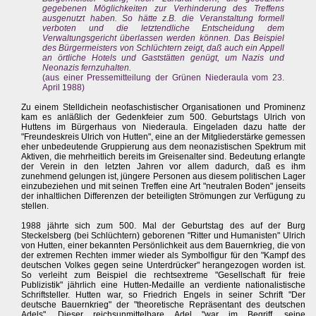
gegebenen Möglichkeiten zur Verhinderung des Treffens
ausgenutzt haben. So hätte z.B. die Veranstaltung formell
verboten und die letztendliche Entscheidung dem
Verwaltungsgericht überlassen werden können. Das Beispiel
des Bürgermeisters von Schlüchtern zeigt, daß auch ein Appell
an örtliche Hotels und Gaststätten genügt, um Nazis und
Neonazis fernzuhalten.
(aus einer Pressemitteilung der Grünen Niederaula vom 23.
April 1988)
Zu einem Stelldichein neofaschistischer Organisationen und Prominenz
kam es anläßlich der Gedenkfeier zum 500. Geburtstags Ulrich von
Huttens im Bürgerhaus von Niederaula. Eingeladen dazu hatte der
"Freundeskreis Ulrich von Hutten", eine an der Mitgliederstärke gemessen
eher unbedeutende Gruppierung aus dem neonazistischen Spektrum mit
Aktiven, die mehrheitlich bereits im Greisenalter sind. Bedeutung erlangte
der Verein in den letzten Jahren vor allem dadurch, daß es ihm
zunehmend gelungen ist, jüngere Personen aus diesem politischen Lager
einzubeziehen und mit seinen Treffen eine Art "neutralen Boden" jenseits
der inhaltlichen Differenzen der beteiligten Strömungen zur Verfügung zu
stellen.
1988 jährte sich zum 500. Mal der Geburtstag des auf der Burg
Steckelsberg (bei Schlüchtern) geborenen "Ritter und Humanisten" Ulrich
von Hutten, einer bekannten Persönlichkeit aus dem Bauernkrieg, die von
der extremen Rechten immer wieder als Symbolfigur für den "Kampf des
deutschen Volkes gegen seine Unterdrücker" herangezogen worden ist.
So verleiht zum Beispiel die rechtsextreme "Gesellschaft für freie
Publizistik" jährlich eine Hutten-Medaille an verdiente nationalistische
Schriftsteller. Hutten war, so Friedrich Engels in seiner Schrift "Der
deutsche Bauernkrieg" der "theoretische Repräsentant des deutschen
Adels". Dieser reichsunmittelbare Adel "war im Begriff, seine