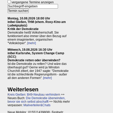
vergangene Termine anzeigen
Montag, 10.08.2026 18:00 Uhr
in/bei Gießen, THM (ehem. Roxy-Kino am
Ludwigsplatz)
Kritik der Demokratie
Demokratie heißt Volksherrschaft. Sie
funktioniert also immer über den Bezug auf
einem imaginierten, organischen
"Volkskörper".
[mehr]
Mittwoch, 19.08.2026 16:30 Uhr
in/bei Karlsruhe, System Change Camp
(SCC)
Demokratie retten oder überwinden?
Ist die Demokratie zu retten? Und wäre das
überhaupt gut? Gerne wird ja Winston
Churchill zitiert, der 1947 sagte: "Demokratie
ist die schlechteste Regierungsform - außer
all den anderen Formen".
[mehr]
Weiterlesen
Kreis Gießen: B49-Neubau verhindern
++
Neues Buch:
Die Demokratie überwinden,
bevor sie sich selbst abschafft
++ Nichts mehr
verpassen:
Mailverteiler&Chats
Neue Mobilnr.: 015511439808), Festnetz