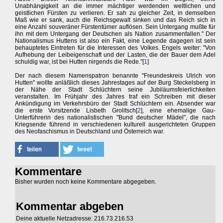
Unabhängigkeit an die immer mächtiger werdenden weltlichen und
geistlichen Fürsten zu verlieren. Er sah zu gleicher Zeit, in demselben
Maß wie er sank, auch die Reichsgewalt sinken und das Reich sich in
eine Anzahl souveräner Fürstentümer auflösen. Sein Untergang mußte für
ihn mit dem Untergang der Deutschen als Nation zusammenfallen." Der
Nationalismus Huttens ist also ein Fakt, eine Legende dagegen ist sein
behauptetes Eintreten für die Interessen des Volkes. Engels weiter: "Von
Aufhebung der Leibeigenschaft und der Lasten, die der Bauer dem Adel
schuldig war, ist bei Hutten nirgends die Rede."[
1
]
Der nach diesem Namenspatron benannte "Freundeskreis Ulrich von
Hutten" wollte anläßlich dieses Jahrestages auf der Burg Steckelsberg in
der Nähe der Stadt Schlüchtern seine Jubiläumsfeierlichkeiten
veranstalten. Im Frühjahr des Jahres traf ein Schreiben mit dieser
Ankündigung im Verkehrsbüro der Stadt Schlüchtern ein. Absender war
die erste Vorsitzende Lisbeth Grolitsch[
2
], eine ehemalige Gau-
Unterführerin des nationalistischen "Bund deutscher Mädel", die nach
Kriegsende führend in verschiedenen kulturell ausgerichteten Gruppen
des Neofaschismus in Deutschland und Österreich war.
Kommentare
Bisher wurden noch keine Kommentare abgegeben.
Kommentar abgeben
Deine aktuelle Netzadresse: 216.73.216.53