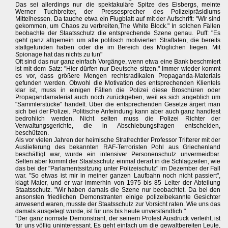
Das sei allerdings nur die spektakuläre Spitze des Eisbergs, meinte
Werner Tuchbreiter, der Pressesprecher des Polizeipräsidiums
Mittelhessen. Da tauche etwa ein Flugblatt auf mit der Aufschrift: "Wir sind
gekommen, um Chaos zu verbreiten,The White Block." In solchen Fällen
beobachte der Staatsschutz die entsprechende Szene genau. Puff: "Es
geht ganz allgemein um alle politisch motivierten Straftaten, die bereits
stattgefunden haben oder die im Bereich des Möglichen liegen. Mit
Spionage hat das nichts zu tun"
Oft sind das nur ganz einfach Vorgänge, wenn etwa eine Bank beschmiert
ist mit dem Satz: "Hier dürfen nur Deutsche sitzen." Immer wieder kommt
es vor, dass größere Mengen rechtsradikalen Propaganda-Materials
gefunden werden. Obwohl die Motivation des entsprechenden Klientels
klar ist, muss in einigen Fällen die Polizei diese Broschüren oder
Propagandamaterial auch noch zurückgeben, weil es sich angeblich um
"Sammlerstücke" handelt. Über die entsprechenden Gesetze ärgert man
sich bei der Polizei. Politische Anfeindung kann aber auch ganz handfest
bedrohlich werden. Nicht selten muss die Polizei Richter der
Verwaltungsgerichte, die in Abschiebungsfragen entscheiden,
beschützen.
Als vor vielen Jahren der heimische Strafrechtler Professor Trifterer mit der
Auslieferung des bekannten RAF-Terroristen Pohl aus Griechenland
beschäftigt war, wurde ein intensiver Personenschutz unvermeidbar.
Selten aber kommt der Staatsschutz einmal derart in die Schlagzeilen, wie
das bei der "Parlamentssitzung unter Polizeischutz" im Dezember der Fall
war. "So etwas ist mir in meiner ganzen Laufbahn noch nicht passiert",
klagt Maier, und er war immerhin von 1975 bis 85 Leiter der Abteilung
Staatsschutz. "Wir haben damals die Szene nur beobachtet. Da bei den
ansonsten friedlichen Demonstranten einige polizeibekannte Gesichter
anwesend waren, musste der Staatsschutz zur Vorsicht raten. Wie uns das
damals ausgelegt wurde, ist für uns bis heute unverständlich."
"Der ganz normale Demonstrant, der seinem Protest Ausdruck verleiht, ist
für uns völlig uninteressant. Es geht einfach um die gewaltbereiten Leute,