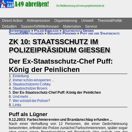
Direct-Action
Antirepression
Organisierung
Umwelt
Theorie&Politik
Debatten
Saasen/GI/Mittelhessen
Materialien
Service
Antirepression
»
Polizei-Einblicke
»
Staatsschutz Gießen
Saasen/GI/Mittelhessen
»
Bekannte Personen
»
Puff und der Staatsschutz
ZK 10: STAATSSCHUTZ IM
POLIZEIPRÄSIDIUM GIESSEN
Der Ex-Staatsschutz-Chef Puff:
König der Peinlichen
1.
Einleitung
2.
Immer schön einsperren ...
3.
Staatsschützerin Cofsky
4.
Staatsschützer Broers
5.
Der Ex-Staatsschutz-Chef Puff: König der Peinlichen
6.
Und mehr ...
7.
Wer schützt die Polizei?
8.
Links
Puff als Lügner
9.12.2003: Farbschmierereien und Brandanschlag erfunden ...
Nach einer Verhaftung von 12 Personen, die einer Gedichtelesung
beiwohnten, erfindet die Polizei zunächst Farbschmierereien, später sogar