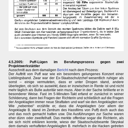
4.5.2005: Puff-Lügen im Berufungsprozess gegen zwei
Projektwerkstättler
Ausschnitt aus dem damaligen
Bericht
nach dem Prozess:
Der Auftritt von Puff war wie ein besonders gelungenes Konzert einer
Lieblingsband. Zwar war der Ex-Staatsschutzchef wesentlich ruhiger als
sonst – einige vermuteten, dass er unter Drogen stand, andere
überlegten, ob sich so auswirkt, dass er inzwischen in Rente ist und nicht
mehr täglich als Bulle autoritär sein muss. Aber in der Sache brillierte er in
besonderer Weise. Fast im 5-Minuten-Takt erfand er zunächst in seiner
Schilderung, dann bei Fragen der Richterin und schließlich auf die Fragen
der Angeklagten immer neue Straftaten und warf sie den Angeklagten vor.
Wie „nebenbei“ erzählte er, dass die Angeklagten (vor allem der
Angeklagte B. stand im Zentrum des Hassfilms von Puff) doch auch das
und das noch gemacht hatten usw. Die Ausführungen zur Sache waren
eher dünn oder zweifelhaft. Das merkte offenbar sogar die Richterin, als
sie sich nicht erklären konnte, wieso der Staatsschutzbeamte Steyskal
dem damals verhafteten Angeklagten B. mehrfach in die Hacken getreten