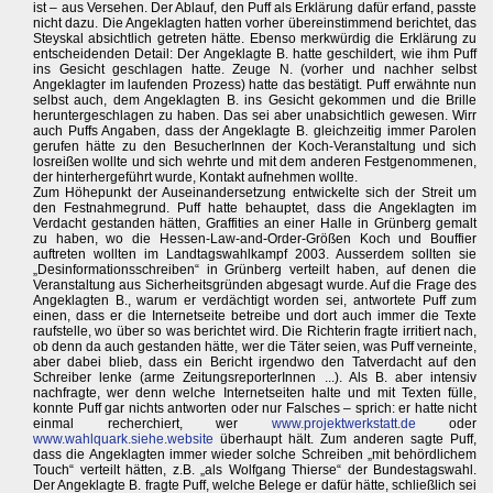
ist – aus Versehen. Der Ablauf, den Puff als Erklärung dafür erfand, passte
nicht dazu. Die Angeklagten hatten vorher übereinstimmend berichtet, das
Steyskal absichtlich getreten hätte. Ebenso merkwürdig die Erklärung zu
entscheidenden Detail: Der Angeklagte B. hatte geschildert, wie ihm Puff
ins Gesicht geschlagen hatte. Zeuge N. (vorher und nachher selbst
Angeklagter im laufenden Prozess) hatte das bestätigt. Puff erwähnte nun
selbst auch, dem Angeklagten B. ins Gesicht gekommen und die Brille
heruntergeschlagen zu haben. Das sei aber unabsichtlich gewesen. Wirr
auch Puffs Angaben, dass der Angeklagte B. gleichzeitig immer Parolen
gerufen hätte zu den BesucherInnen der Koch-Veranstaltung und sich
losreißen wollte und sich wehrte und mit dem anderen Festgenommenen,
der hinterhergeführt wurde, Kontakt aufnehmen wollte.
Zum Höhepunkt der Auseinandersetzung entwickelte sich der Streit um
den Festnahmegrund. Puff hatte behauptet, dass die Angeklagten im
Verdacht gestanden hätten, Graffities an einer Halle in Grünberg gemalt
zu haben, wo die Hessen-Law-and-Order-Größen Koch und Bouffier
auftreten wollten im Landtagswahlkampf 2003. Ausserdem sollten sie
„Desinformationsschreiben“ in Grünberg verteilt haben, auf denen die
Veranstaltung aus Sicherheitsgründen abgesagt wurde. Auf die Frage des
Angeklagten B., warum er verdächtigt worden sei, antwortete Puff zum
einen, dass er die Internetseite betreibe und dort auch immer die Texte
raufstelle, wo über so was berichtet wird. Die Richterin fragte irritiert nach,
ob denn da auch gestanden hätte, wer die Täter seien, was Puff verneinte,
aber dabei blieb, dass ein Bericht irgendwo den Tatverdacht auf den
Schreiber lenke (arme ZeitungsreporterInnen ...). Als B. aber intensiv
nachfragte, wer denn welche Internetseiten halte und mit Texten fülle,
konnte Puff gar nichts antworten oder nur Falsches – sprich: er hatte nicht
einmal recherchiert, wer
www.projektwerkstatt.de
oder
www.wahlquark.siehe.website
überhaupt hält. Zum anderen sagte Puff,
dass die Angeklagten immer wieder solche Schreiben „mit behördlichem
Touch“ verteilt hätten, z.B. „als Wolfgang Thierse“ der Bundestagswahl.
Der Angeklagte B. fragte Puff, welche Belege er dafür hätte, schließlich sei