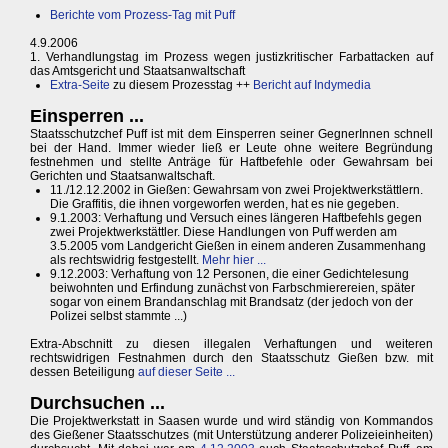
Berichte vom Prozess-Tag mit Puff
4.9.2006
1. Verhandlungstag im Prozess wegen justizkritischer Farbattacken auf
das Amtsgericht und Staatsanwaltschaft
Extra-Seite
zu diesem Prozesstag ++
Bericht auf Indymedia
Einsperren ...
Staatsschutzchef Puff ist mit dem Einsperren seiner GegnerInnen schnell
bei der Hand. Immer wieder ließ er Leute ohne weitere Begründung
festnehmen und stellte Anträge für Haftbefehle oder Gewahrsam bei
Gerichten und Staatsanwaltschaft.
11./12.12.2002 in Gießen: Gewahrsam von zwei Projektwerkstättlern.
Die Graffitis, die ihnen vorgeworfen werden, hat es nie gegeben.
9.1.2003: Verhaftung und Versuch eines längeren Haftbefehls gegen
zwei Projektwerkstättler. Diese Handlungen von Puff werden am
3.5.2005 vom Landgericht Gießen in einem anderen Zusammenhang
als rechtswidrig festgestellt.
Mehr hier ...
9.12.2003: Verhaftung von 12 Personen, die einer Gedichtelesung
beiwohnten und Erfindung zunächst von Farbschmierereien, später
sogar von einem Brandanschlag mit Brandsatz (der jedoch von der
Polizei selbst stammte ...)
Extra-Abschnitt zu diesen illegalen Verhaftungen und weiteren
rechtswidrigen Festnahmen durch den Staatsschutz Gießen bzw. mit
dessen Beteiligung
auf dieser Seite ...
Durchsuchen ...
Die Projektwerkstatt in Saasen wurde und wird ständig von Kommandos
des Gießener Staatsschutzes (mit Unterstützung anderer Polizeieinheiten)