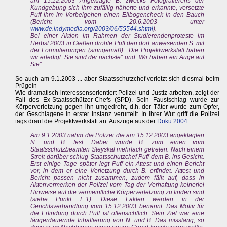
am 15.12.2003 Angeklagte B. zwecks Fotografierens der
Kundgebung sich ihm zufällig näherte und erkannte, versetzte
Puff ihm im Vorbeigehen einen Ellbogencheck in den Bauch
(Bericht vom 20.6.2003 unter
www.de.indymedia.org/2003/06/55544.shtml
).
Bei einer Aktion im Rahmen der Studierendenproteste im
Herbst 2003 in Gießen drohte Puff den dort anwesenden S. mit
der Formulierungen (sinngemäß): „Die Projektwerkstatt haben
wir erledigt. Sie sind der nächste“ und „Wir haben ein Auge auf
Sie“.
So auch am 9.1.2003 ... aber Staatsschutzchef verletzt sich diesmal beim
Prügeln
Wie dramatisch interessensorientiert Polizei und Justiz arbeiten, zeigt der
Fall des Ex-Staatsschützer-Chefs (SPD). Sein Faustschlag wurde zur
Körperverletzung gegen ihn umgedreht, d.h. der Täter wurde zum Opfer,
der Geschlagene in erster Instanz verurteilt. In ihrer Wut griff die Polizei
tags drauf die Projektwerkstatt an. Auszüge aus der
Doku 2004
:
Am 9.1.2003 nahm die Polizei die am 15.12.2003 angeklagten
N. und B. fest. Dabei wurde B. zum einen vom
Staatsschutzbeamten Steyskal mehrfach getreten. Nach einem
Streit darüber schlug Staatsschutzchef Puff dem B. ins Gesicht.
Erst einige Tage später legt Puff ein Attest und einen Bericht
vor, in dem er eine Verletzung durch B. erfindet. Attest und
Bericht passen nicht zusammen, zudem fällt auf, dass in
Aktenvermerken der Polizei vom Tag der Verhaftung keinerlei
Hinweise auf die vermeintliche Körperverletzung zu finden sind
(siehe Punkt E.1). Diese Fakten werden in der
Gerichtsverhandlung vom 15.12.2003 benannt. Das Motiv für
die Erfindung durch Puff ist offensichtlich. Sein Ziel war eine
längerdauernde Inhaftierung von N. und B. Das misslang, so