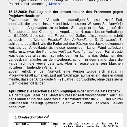
aber sogar einen Brandanschlag mit Brandsatz (der jedoch von der
Polizei selbst stammte ...).
Mehr hier ...
15.12.2003: Puff-Lügen in der ersten Instanz des Prozesses gegen
Projektwerkstättler
Erwähnenswert ist der Versuch des damaligen Staatsschutzchefs Puff,
innerhalb der ersten Instanz und trotz besseren Wissens Strafvorwürfe
gegen die Angeklagten zu erfinden. So sagte er in Bezug auf die
Farbspuren an der Kleidung des Angeklagten N. nach dessen Verhaftung
am 9.1.2003, diese seien der Farbe an der Gallushallte zuzuordnen (steht
so auch im offiziellen
Protokoll der Verhandlung, S. 11 unten
). Er
schilderte detailliert, wie die Farbe auf den Rücken der Jacke gekommen
war, als der Angeklagte sich diese wegen dem kalten Wind aufsetzen
wollte usw. (was der Puff alles weiß ...). Was Puff auf jeden Fall wusste
war, dass das alles nicht stimmte, denn er kannte das Gutachten des
Landeskriminalamtes zu dem Zeitpunkt schon, in dem stand, dass die
Farbe nicht die verwendete war. Aber er präsentierte sein Märchen
trotzdem im laufenden Verfahren.
Zudem erhob er den Vorwurf, eine Person würde sich illegal in
Projektwerkstatt aufhalten. Erst auf Nachfrage räumte er ein, dass er damit
meinte, dass der Angeklagte N. (21 Jahre!) dort wohnte, ohne dass seine
Eltern dieses toll fanden.
April 2004: Die falschen Beschuldigungen in der Kriminalitätsstatistik
Als damaliger Leiter des Staatsschutzes ist Puff wahrscheinlich auch an
der Formulierung des Absatzes zur Kriminalitätsstatistik 2003 der Polizei
Mittelhessen beteiligt gewesen. Dort wurde ohne jeglichen Beweis
behauptet: