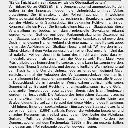
"Es darf nicht wahr sein, dass wir als die Oberspitzel gelten"
Von Erhard Goltze GIESSEN. Eine Demonstration ist angemeldet. Kurden
wollen in der Innenstadt gegen die Unterdrückung ihres Volkes
protestieren. Die Einsatzleitung der Polizei fragt sich, mit welchem
Gewaltpotenzial dabei eventuell zu rechnen ist. Beantwortet wird dieses
von der Abteilung für Staatsschutz. Ein bekannter Politiker hält in der
Kongresshalle ein Rede. Die Einsatzleitung bittet den Staatsschutz, diese
Veranstaltung zu beobachten, damit potenzielle Gewalttäter erkannt
werden können. Seit der ominösen Parlamentssitzung im Dezember ist
dem Staatsschutz in Gießen besondere Aufmerksamkeit zuteil geworden.
Doch hinter diesem Namen verbirgt sich eine ganz normale Polizeitruppe,
die mit der Aufklärung von Straftaten beschäftigt ist. "Wir werden in der
Öffentlichkeit mit dem Verfassungsschutz in einen Topf geworfen. Und das
ist natürlich völliger Unsinn. Es kann doch nicht wahr sein, dass wir
hingestellt werden, als wären wir die Oberspitzel." Kurt Maier vom
Präsidialbüro des heimischen Polizeipräsidiums kann fast zornig werden,
wenn das Thema Staatsschutz und dessen öffentliche Wahrnehmung auf
den Tisch kommt. Um die Unterschiede zu erläutern, definiert Maier
zunächst einmal die Aufgaben des Verfassungsschutzes, der nämlich
ganz allgemein Informationen sammele. Dabei gehe es um alle Gruppen
in Deutschland, die in irgendeiner Weise extrem politisch aktiv seien.
Gemeint ist zu Beispiel Rechts- und Linksradikalismus, ist die Gefahr
potenzieller Terrorgruppen etwa aus dem Bereich des Islam. Tendenzen
werden hier festgestellt. Die Aufgabe des heimischen Staatsschutzes ist
ganz praktisch und handfest, denn es geht in erster Linie um
Strafverfolgung. Spitzel zum Beispiel darf diese Abteilung des Präsidiums
nicht führen. Einer der spektakulärsten Einsätze des Staatsschutzes fand
vor einigen Jahren (1994) statt, als Kurden die Autobahn besetzten und
einzelne Personen sich selbst anzündeten. Der Leiter der Abteilung,
Gerhard Puff, berichtete, dass auch in Gießen Kurden bei
Demonstrationen auf dem Kirchenplatz (1996) mit Benzin gespritzt hätten,
und davon auch Polizeibeamte betroffen gewesen seien.