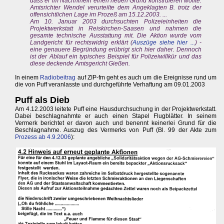
dass er im Nachhinein einen neuen Grund konstruieren wollte.
Amtsrichter Wendel verurteilte dem Angeklagten B. trotz der
offensichtlichen Lage im Prozeß am 15.12.2003. ...
Am 10. Januar 2003 durchsuchten Polizeieinheiten die
Projektwerkstatt in Reiskirchen-Saasen und nahmen die
gesamte technische Ausstattung mit. Die Aktion wurde vom
Landgericht für rechtswidrig erklärt (
Auszüge siehe hier ...
) -
eine genauere Begründung erübrigt sich hier daher. Dennoch
ist der Ablauf ein typisches Beispiel für Polizeiwillkür und das
diese deckende Amtsgericht Gießen.
In einem
Radiobeitrag
auf ZIP-fm geht es auch um die Ereignisse rund um
die von Puff veranlasste und durchgeführte Verhaftung am 09.01.2003
Puff als Dieb
Am 4.12.2003 leitete Puff eine Hausdurchsuchung in der Projektwerkstatt.
Dabei beschlagnahmte er auch einen Stapel Flugblätter. In seinem
Vermerk berichtet er davon auch und benennt keinerlei Grund für die
Beschlagnahme. Auszug des Vermerks von Puff (Bl. 99 der Akte zum
Prozess ab 4.9.2006
):