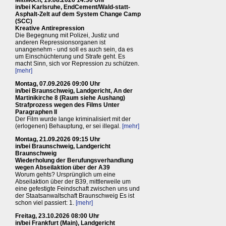
Mittwoch, 19.08.2026 14:30 Uhr
in/bei Karlsruhe, EndCement/Wald-statt-
Asphalt-Zelt auf dem System Change Camp
(SCC)
Kreative Antirepression
Die Begegnung mit Polizei, Justiz und
anderen Repressionsorganen ist
unangenehm - und soll es auch sein, da es
um Einschüchterung und Strafe geht. Es
macht Sinn, sich vor Repression zu schützen.
[mehr]
Montag, 07.09.2026 09:00 Uhr
in/bei Braunschweig, Landgericht, An der
Martinikirche 8 (Raum siehe Aushang)
Strafprozess wegen des Films Unter
Paragraphen II
Der Film wurde lange kriminalisiert mit der
(erlogenen) Behauptung, er sei illegal.
[mehr]
Montag, 21.09.2026 09:15 Uhr
in/bei Braunschweig, Landgericht
Braunschweig
Wiederholung der Berufungsverhandlung
wegen Abseilaktion über der A39
Worum gehts? Ursprünglich um eine
Abseilaktion über der B39, mittlerweile um
eine gefestigte Feindschaft zwischen uns und
der Staatsanwaltschaft Braunschweig Es ist
schon viel passiert: 1.
[mehr]
Freitag, 23.10.2026 08:00 Uhr
in/bei Frankfurt (Main), Landgericht