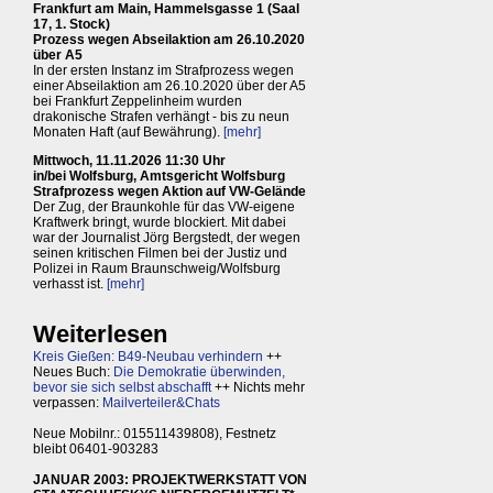
Frankfurt am Main, Hammelsgasse 1 (Saal
17, 1. Stock)
Prozess wegen Abseilaktion am 26.10.2020
über A5
In der ersten Instanz im Strafprozess wegen
einer Abseilaktion am 26.10.2020 über der A5
bei Frankfurt Zeppelinheim wurden
drakonische Strafen verhängt - bis zu neun
Monaten Haft (auf Bewährung).
[mehr]
Mittwoch, 11.11.2026 11:30 Uhr
in/bei Wolfsburg, Amtsgericht Wolfsburg
Strafprozess wegen Aktion auf VW-Gelände
Der Zug, der Braunkohle für das VW-eigene
Kraftwerk bringt, wurde blockiert. Mit dabei
war der Journalist Jörg Bergstedt, der wegen
seinen kritischen Filmen bei der Justiz und
Polizei in Raum Braunschweig/Wolfsburg
verhasst ist.
[mehr]
Weiterlesen
Kreis Gießen: B49-Neubau verhindern
++
Neues Buch:
Die Demokratie überwinden,
bevor sie sich selbst abschafft
++ Nichts mehr
verpassen:
Mailverteiler&Chats
Neue Mobilnr.: 015511439808), Festnetz
bleibt 06401-903283
JANUAR 2003: PROJEKTWERKSTATT VON