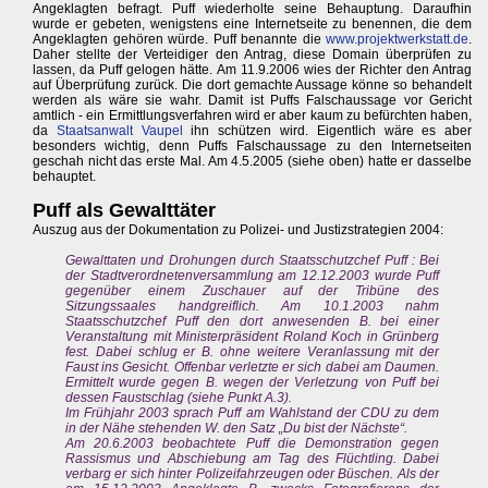
Angeklagten befragt. Puff wiederholte seine Behauptung. Daraufhin
wurde er gebeten, wenigstens eine Internetseite zu benennen, die dem
Angeklagten gehören würde. Puff benannte die
www.projektwerkstatt.de
.
Daher stellte der Verteidiger den Antrag, diese Domain überprüfen zu
lassen, da Puff gelogen hätte. Am 11.9.2006 wies der Richter den Antrag
auf Überprüfung zurück. Die dort gemachte Aussage könne so behandelt
werden als wäre sie wahr. Damit ist Puffs Falschaussage vor Gericht
amtlich - ein Ermittlungsverfahren wird er aber kaum zu befürchten haben,
da
Staatsanwalt Vaupel
ihn schützen wird. Eigentlich wäre es aber
besonders wichtig, denn Puffs Falschaussage zu den Internetseiten
geschah nicht das erste Mal. Am 4.5.2005 (siehe oben) hatte er dasselbe
behauptet.
Puff als Gewalttäter
Auszug aus der Dokumentation zu Polizei- und Justizstrategien 2004:
Gewalttaten und Drohungen durch Staatsschutzchef Puff : Bei
der Stadtverordnetenversammlung am 12.12.2003 wurde Puff
gegenüber einem Zuschauer auf der Tribüne des
Sitzungssaales handgreiflich. Am 10.1.2003 nahm
Staatsschutzchef Puff den dort anwesenden B. bei einer
Veranstaltung mit Ministerpräsident Roland Koch in Grünberg
fest. Dabei schlug er B. ohne weitere Veranlassung mit der
Faust ins Gesicht. Offenbar verletzte er sich dabei am Daumen.
Ermittelt wurde gegen B. wegen der Verletzung von Puff bei
dessen Faustschlag (siehe Punkt A.3).
Im Frühjahr 2003 sprach Puff am Wahlstand der CDU zu dem
in der Nähe stehenden W. den Satz „Du bist der Nächste“.
Am 20.6.2003 beobachtete Puff die Demonstration gegen
Rassismus und Abschiebung am Tag des Flüchtling. Dabei
verbarg er sich hinter Polizeifahrzeugen oder Büschen. Als der