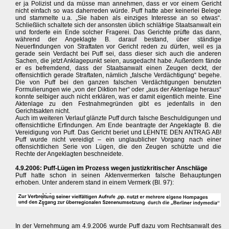
er ja Polizist und da müsse man annehmen, dass er vor einem Gericht
nicht einfach so was daherreden würde. Puff hatte aber keinerlei Belege
und stammelte u.a. „Sie haben als einziges Interesse an so etwas“.
Schließlich schaltete sich der ansonsten üblich schläfrige Staatsanwalt ein
und forderte ein Ende solcher Fragerei. Das Gerichte prüfte das dann,
während der Angeklagte B. darauf bestand, über ständige
Neuerfindungen von Straftaten vor Gericht reden zu dürfen, weil es ja
gerade sein Verdacht bei Puff sei, dass dieser sich auch die anderen
Sachen, die jetzt Anklagepunkt seien, ausgedacht habe. Außerdem fände
er es befremdend, dass der Staatsanwalt einen Zeugen deckt, der
offensichtlich gerade Straftaten, nämlich „falsche Verdächtigung“ begehe.
Die von Puff bei den ganzen falschen Verdächtigungen benutzten
Formulierungen wie „von der Diktion her“ oder „aus der Aktenlage heraus“
konnte selbiger auch nicht erklären, was er damit eigentlich meinte. Eine
Aktenlage zu den Festnahmegründen gibt es jedenfalls in den
Gerichtsakten nicht.
Auch im weiteren Verlauf glänzte Puff durch falsche Beschuldigungen und
offensichtliche Erfindungen. Am Ende beantragte der Angeklagte B. die
Vereidigung von Puff. Das Gericht beriet und LEHNTE DEN ANTRAG AB!
Puff wurde nicht vereidigt – ein unglaublicher Vorgang nach einer
offensichtlichen Serie von Lügen, die den Zeugen schützte und die
Rechte der Angeklagten beschneidete.
4.9.2006: Puff-Lügen im Prozess wegen justizkritischer Anschläge
Puff hatte schon in seinen Aktenvermerken falsche Behauptungen
erhoben. Unter anderem stand in einem Vermerk (Bl. 97):
In der Vernehmung am 4.9.2006 wurde Puff dazu vom Rechtsanwalt des