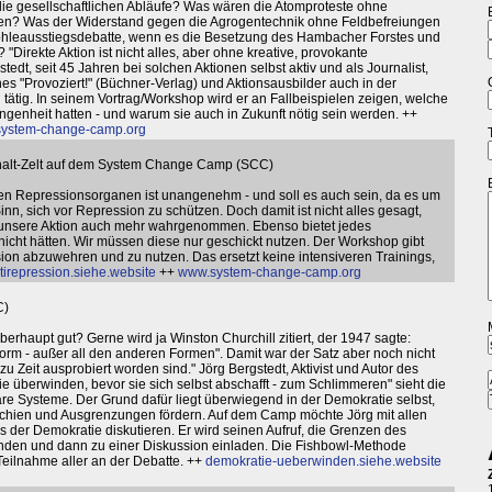
ie gesellschaftlichen Abläufe? Was wären die Atomproteste ohne
n? Was der Widerstand gegen die Agrogentechnik ohne Feldbefreiungen
ohleausstiegsdebatte, wenn es die Besetzung des Hambacher Forstes und
Direkte Aktion ist nicht alles, aber ohne kreative, provokante
gstedt, seit 45 Jahren bei solchen Aktionen selbst aktiv und als Journalist,
s "Provoziert!" (Büchner-Verlag) und Aktionsausbilder auch in der
tätig. In seinem Vortrag/Workshop wird er an Fallbeispielen zeigen, welche
genheit hatten - und warum sie auch in Zukunft nötig sein werden. ++
ystem-change-camp.org
phalt-Zelt auf dem System Change Camp (SCC)
ren Repressionsorganen ist unangenehm - und soll es auch sein, da es um
nn, sich vor Repression zu schützen. Doch damit ist nicht alles gesagt,
d unsere Aktion auch mehr wahrgenommen. Ebenso bietet jedes
nicht hätten. Wir müssen diese nur geschickt nutzen. Der Workshop gibt
ion abzuwehren und zu nutzen. Das ersetzt keine intensiveren Trainings,
tirepression.siehe.website
++
www.system-change-camp.org
C)
erhaupt gut? Gerne wird ja Winston Churchill zitiert, der 1947 sagte:
form - außer all den anderen Formen". Damit war der Satz aber noch nicht
zu Zeit ausprobiert worden sind." Jörg Bergstedt, Aktivist und Autor des
überwinden, bevor sie sich selbst abschafft - zum Schlimmeren" sieht die
äre Systeme. Der Grund dafür liegt überwiegend in der Demokratie selbst,
rchien und Ausgrenzungen fördern. Auf dem Camp möchte Jörg mit allen
s der Demokratie diskutieren. Er wird seinen Aufruf, die Grenzen des
ünden und dann zu einer Diskussion einladen. Die Fishbowl-Methode
Teilnahme aller an der Debatte. ++
demokratie-ueberwinden.siehe.website