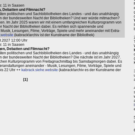
tr. 11 in Saasen
n, Debatten und Filmnacht?
ößten politischen und Sachbibliotheken des Landes - und das unabhängig
r an der bundesweiten Nacht der Bibliotheken? Und wer würde mitmachen?
heken. Im Jahr 2025 waren wir mit einem umfangreichen Kulturprogramm von
r Nacht der Bibliotheken dabei. Es reihten sich spannende und
Musik, Lesungen, Filme, Vorträge, Spiele und mehr aneinander mit Extra-
.website
(kabrack!archiv ist der Kunstname der Bibliothek)
03.2027 12:00 Uhr
tr. 11 in Saasen
gen, Debatten und Filmnacht?
ößten politischen und Sachbibliotheken des Landes - und das unabhängig
 an der bundesweiten Nacht der Bibliotheken? Die nächste ist im Jahr 2027.
ichen Kulturprogramm von Freitagnachmittag bis Samstagmorgen dabei. Es
eranstaltungen aneinander - Musik, Lesungen, Filme, Vorträge, Spiele und
is 22 Uhr ++
kabrack.siehe.website
(kabrack!archiv es der Kunstname der
[1]