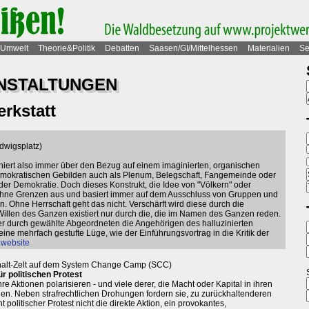
Umwelt
Theorie&Politik
Debatten
Saasen/GI/Mittelhessen
Materialien
Se
ANSTALTUNGEN
rkstatt
dwigsplatz)
oniert also immer über den Bezug auf einem imaginierten, organischen
demokratischen Gebilden auch als Plenum, Belegschaft, Fangemeinde oder
n der Demokratie. Doch dieses Konstrukt, die Idee von "Völkern" oder
 ohne Grenzen aus und basiert immer auf dem Ausschluss von Gruppen und
. Ohne Herrschaft geht das nicht. Verschärft wird diese durch die
 Willen des Ganzen existiert nur durch die, die im Namen des Ganzen reden.
er durch gewählte Abgeordneten die Angehörigen des halluzinierten
ine mehrfach gestufte Lüge, wie der Einführungsvortrag in die Kritik der
.website
phalt-Zelt auf dem System Change Camp (SCC)
r politischen Protest
hre Aktionen polarisieren - und viele derer, die Macht oder Kapital in ihren
nnen. Neben strafrechtlichen Drohungen fordern sie, zu zurückhaltenderen
olitischer Protest nicht die direkte Aktion, ein provokantes,