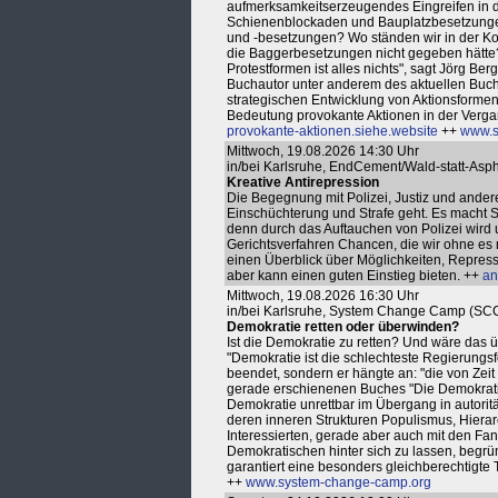
aufmerksamkeitserzeugendes Eingreifen in d
Schienenblockaden und Bauplatzbesetzunge
und -besetzungen? Wo ständen wir in der K
die Baggerbesetzungen nicht gegeben hätte? "
Protestformen ist alles nichts", sagt Jörg Ber
Buchautor unter anderem des aktuellen Buche
strategischen Entwicklung von Aktionsformen 
Bedeutung provokante Aktionen in der Vergan
provokante-aktionen.siehe.website
++
www.s
Mittwoch, 19.08.2026 14:30 Uhr
in/bei Karlsruhe, EndCement/Wald-statt-As
Kreative Antirepression
Die Begegnung mit Polizei, Justiz und ande
Einschüchterung und Strafe geht. Es macht Si
denn durch das Auftauchen von Polizei wir
Gerichtsverfahren Chancen, die wir ohne es 
einen Überblick über Möglichkeiten, Repress
aber kann einen guten Einstieg bieten. ++
an
Mittwoch, 19.08.2026 16:30 Uhr
in/bei Karlsruhe, System Change Camp (SC
Demokratie retten oder überwinden?
Ist die Demokratie zu retten? Und wäre das üb
"Demokratie ist die schlechteste Regierungs
beendet, sondern er hängte an: "die von Zeit 
gerade erschienenen Buches "Die Demokratie 
Demokratie unrettbar im Übergang in autorit
deren inneren Strukturen Populismus, Hiera
Interessierten, gerade aber auch mit den Fan
Demokratischen hinter sich zu lassen, begr
garantiert eine besonders gleichberechtigte 
++
www.system-change-camp.org