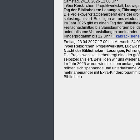
Samstag, 24.10.2026 12:00 Uhr
in/bei Reiskirchen, Projektwerkstatt, Ludwigs
Tag der Bibliotheken: Lesungen, Führunge
Die Projektwerkstatt beherbergt eine der gr
selbstorganisiert. Beteiligen wir uns wiede
Im Jahr 2026 gibt es einen Tag der Bibliot
Freitagnachmittag bis Samstagmorgen bei de
unterhaltsame Veranstaltungen aneinander - 
Kinderprogamm bis 22 Uhr ++
kabrack.siehe
Freitag, 23.04.2027 17:00 bis Mittwoch, 24.
in/bei Reiskirchen, Projektwerkstatt, Ludwigs
Nacht der Bibliotheken: Lesungen, Führun
Die Projektwerkstatt beherbergt eine der gr
selbstorganisiert. Beteiligen wir uns wieder
Im Jahr 2025 waren wir mit einem umfangre
reihten sich spannende und unterhaltsame V
mehr aneinander mit Extra-Kinderprogamm b
Bibliothek)