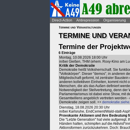
Direct-Action
Antirepression
Organisierung
Termine und Veranstaltungen
TERMINE UND VER
Termine der Projektwe
6 Einträge
Montag, 10.08.2026 18:00 Uhr
in/bei Gießen, THM (ehem. Roxy-Kino am Lu
Kritik der Demokratie
Demokratie heißt Volksherrschaft. Sie funkti
"Volkskörper". Dieser "demos", in anderen 
Mitgliedschaft geformt, ist zentraler Baustei
anderen kollektiven Einheiten, kommt nicht
Menschen, die als das Außen definiert werden
Notwendigkeit der Stellvertretung, denn der
Parlamentarismus ist dabei eine Show, mit d
Gesamtwillens angeblich vertreten werden - e
Demokratie zeigen soll. ++
demokratie.siehe
Dienstag, 18.08.2026 20:30 Uhr
in/bei Karlsruhe, EndCement/Wald-statt-As
Provokante Aktionen und ihre Bedeutung fü
Die "Letzte Generation" hat viele aufgeregt. I
Händen halten, schimpfen auf die Aktivist*i
Aktionsformen zurückzukehren. Doch: Braucht p