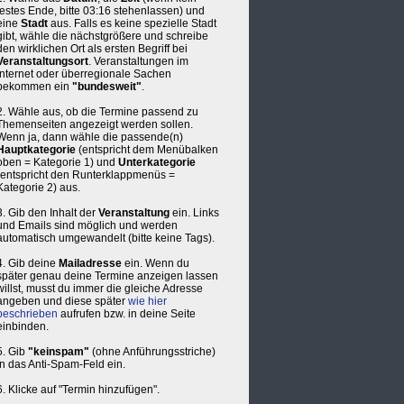
festes Ende, bitte 03:16 stehenlassen) und
eine
Stadt
aus. Falls es keine spezielle Stadt
gibt, wähle die nächstgrößere und schreibe
den wirklichen Ort als ersten Begriff bei
Veranstaltungsort
. Veranstaltungen im
Internet oder überregionale Sachen
bekommen ein
"bundesweit"
.
2. Wähle aus, ob die Termine passend zu
Themenseiten angezeigt werden sollen.
Wenn ja, dann wähle die passende(n)
Hauptkategorie
(entspricht dem Menübalken
oben = Kategorie 1) und
Unterkategorie
(entspricht den Runterklappmenüs =
Kategorie 2) aus.
3. Gib den Inhalt der
Veranstaltung
ein. Links
und Emails sind möglich und werden
automatisch umgewandelt (bitte keine Tags).
4. Gib deine
Mailadresse
ein. Wenn du
später genau deine Termine anzeigen lassen
willst, musst du immer die gleiche Adresse
angeben und diese später
wie hier
beschrieben
aufrufen bzw. in deine Seite
einbinden.
5. Gib
"keinspam"
(ohne Anführungsstriche)
in das Anti-Spam-Feld ein.
6. Klicke auf "Termin hinzufügen".