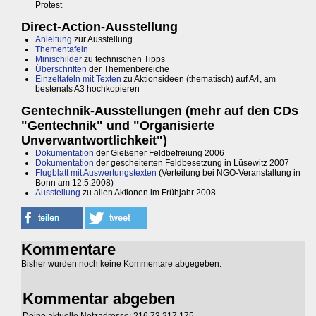
Protest
Direct-Action-Ausstellung
Anleitung
zur Ausstellung
Thementafeln
Minischilder
zu technischen Tipps
Überschriften
der Themenbereiche
Einzeltafeln mit Texten
zu Aktionsideen (thematisch) auf A4, am
bestenals A3 hochkopieren
Gentechnik-Ausstellungen (mehr auf den CDs
"Gentechnik" und "Organisierte
Unverwantwortlichkeit")
Dokumentation
der Gießener Feldbefreiung 2006
Dokumentation
der gescheiterten Feldbesetzung in Lüsewitz 2007
Flugblatt mit Auswertungstexten
(Verteilung bei NGO-Veranstaltung in
Bonn am 12.5.2008)
Ausstellung
zu allen Aktionen im Frühjahr 2008
Kommentare
Bisher wurden noch keine Kommentare abgegeben.
Kommentar abgeben