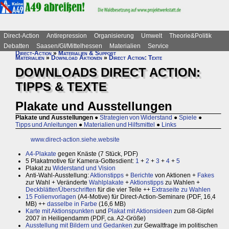
Direct-Action
Antirepression
Organisierung
Umwelt
Theorie&Politik
Debatten
Saasen/GI/Mittelhessen
Materialien
Service
Direct-Action
»
Materialien & Support
Materialien
»
Download Aktionen
»
Direct Action: Texte
DOWNLOADS DIRECT ACTION:
TIPPS & TEXTE
Plakate und Ausstellungen
Plakate und Ausstellungen
●
Strategien von Widerstand
●
Spiele
●
Tipps und Anleitungen
●
Materialien und Hilfsmittel
●
Links
www.direct-action.siehe.website
A4-Plakate
gegen Knäste (7 Stück, PDF)
5 Plakatmotive für Kamera-Gottesdient:
1
+
2
+
3
+
4
+
5
Plakat zu
Widerstand und Vision
Anti-Wahl-Ausstellung:
Aktionstipps
+
Berichte
von Aktionen +
Fakes
zur Wahl + Veränderte
Wahlplakate
+
Aktionstipps
zu Wahlen +
Deckblätter/Überschriften
für die vier Teile ++
Extraseite zu Wahlen
15 Folienvorlagen
(A4-Motive) für Direct-Action-Seminare (PDF, 16,4
MB) ++
dasselbe in Farbe
(16,6 MB)
Karte mit Aktionspunkten
und
Plakat mit Aktionsideen
zum G8-Gipfel
2007 in Heiligendamm (PDF, ca. A2-Größe)
Ausstellung mit Bildern und Gedanken
zur Gewaltfrage im politischen