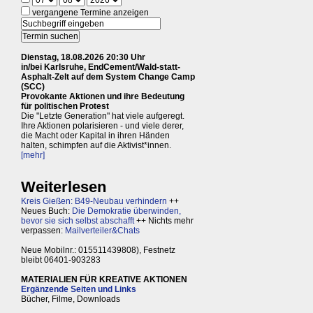
vergangene Termine anzeigen
Dienstag, 18.08.2026 20:30 Uhr
in/bei Karlsruhe, EndCement/Wald-statt-
Asphalt-Zelt auf dem System Change Camp
(SCC)
Provokante Aktionen und ihre Bedeutung
für politischen Protest
Die "Letzte Generation" hat viele aufgeregt.
Ihre Aktionen polarisieren - und viele derer,
die Macht oder Kapital in ihren Händen
halten, schimpfen auf die Aktivist*innen.
[mehr]
Weiterlesen
Kreis Gießen: B49-Neubau verhindern
++
Neues Buch:
Die Demokratie überwinden,
bevor sie sich selbst abschafft
++ Nichts mehr
verpassen:
Mailverteiler&Chats
Neue Mobilnr.: 015511439808), Festnetz
bleibt 06401-903283
MATERIALIEN FÜR KREATIVE AKTIONEN
Ergänzende Seiten und Links
Bücher, Filme, Downloads