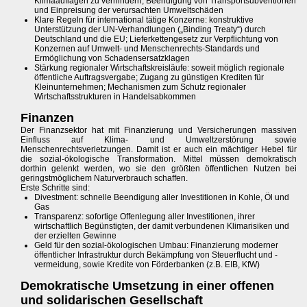
Klimaauflagen zu verhindern; Beendigung von Transportsubventionen
und Einpreisung der verursachten Umweltschäden
Klare Regeln für international tätige Konzerne: konstruktive
Unterstützung der UN-Verhandlungen („Binding Treaty“) durch
Deutschland und die EU; Lieferkettengesetz zur Verpflichtung von
Konzernen auf Umwelt- und Menschenrechts-Standards und
Ermöglichung von Schadensersatzklagen
Stärkung regionaler Wirtschaftskreisläufe: soweit möglich regionale
öffentliche Auftragsvergabe; Zugang zu günstigen Krediten für
Kleinunternehmen; Mechanismen zum Schutz regionaler
Wirtschaftsstrukturen in Handelsabkommen
Finanzen
Der Finanzsektor hat mit Finanzierung und Versicherungen massiven
Einfluss auf Klima- und Umweltzerstörung sowie
Menschenrechtsverletzungen. Damit ist er auch ein mächtiger Hebel für
die sozial-ökologische Transformation. Mittel müssen demokratisch
dorthin gelenkt werden, wo sie den größten öffentlichen Nutzen bei
geringstmöglichem Naturverbrauch schaffen.
Erste Schritte sind:
Divestment: schnelle Beendigung aller Investitionen in Kohle, Öl und
Gas
Transparenz: sofortige Offenlegung aller Investitionen, ihrer
wirtschaftlich Begünstigten, der damit verbundenen Klimarisiken und
der erzielten Gewinne
Geld für den sozial-ökologischen Umbau: Finanzierung moderner
öffentlicher Infrastruktur durch Bekämpfung von Steuerflucht und -
vermeidung, sowie Kredite von Förderbanken (z.B. EIB, KfW)
Demokratische Umsetzung in einer offenen
und solidarischen Gesellschaft