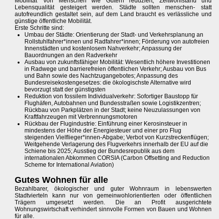
Mobilität’ von Menschen wie Gütern reduziert, Zeitwohlstand und
Lebensqualität gesteigert werden. Städte sollten menschen- statt
autofreundlich gestaltet sein, auf dem Land braucht es verlässliche und
günstige öffentliche Mobilität.
Erste Schritte sind:
Umbau der Städte: Orientierung der Stadt- und Verkehrsplanung an
Rollstuhlfahrer*innen und Radfahrer*innen; Förderung von autofreien
Innenstädten und kostenlosem Nahverkehr; Anpassung der
Bauordnungen an den Radverkehr
Ausbau von zukunftsfähiger Mobilität: Wesentlich höhere Investitionen
in Radwege und barrierefreien öffentlichen Verkehr; Ausbau von Bus
und Bahn sowie des Nachtzugangebotes; Anpassung des
Bundesreisekostengesetzes: die ökologischste Alternative wird
bevorzugt statt der günstigsten
Reduktion von fossilem Individualverkehr: Sofortiger Baustopp für
Flughäfen, Autobahnen und Bundesstraßen sowie Logistikzentren;
Rückbau von Parkplätzen in der Stadt; keine Neuzulassungen von
Kraftfahrzeugen mit Verbrennungsmotoren
Rückbau der Flugindustrie: Einführung einer Kerosinsteuer in
mindestens der Höhe der Energiesteuer und einer pro Flug
steigenden Vielflieger*innen-Abgabe; Verbot von Kurzstreckenflügen;
Weitgehende Verlagerung des Flugverkehrs innerhalb der EU auf die
Schiene bis 2025; Ausstieg der Bundesrepublik aus dem
internationalen Abkommen CORSIA (Carbon Offsetting and Reduction
Scheme for International Aviation)
Gutes Wohnen für alle
Bezahlbarer, ökologischer und guter Wohnraum in lebenswerten
Stadtvierteln kann nur von gemeinwohlorientierten oder öffentlichen
Trägern umgesetzt werden. Die an Profit ausgerichtete
Wohnungswirtschaft verhindert sinnvolle Formen von Bauen und Wohnen
für alle.