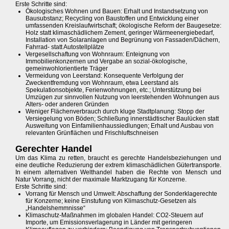
Erste Schritte sind:
Ökologisches Wohnen und Bauen: Erhalt und Instandsetzung von
Bausubstanz; Recycling von Baustoffen und Entwicklung einer
umfassenden Kreislaufwirtschaft; ökologische Reform der Baugesetze:
Holz statt klimaschädlichem Zement, geringer Wärmeenergiebedarf,
Installation von Solaranlagen und Begrünung von Fassaden/Dächern,
Fahrrad- statt Autostellplätze
Vergesellschaftung von Wohnraum: Enteignung von
Immobilienkonzernen und Vergabe an sozial-ökologische,
gemeinwohlorientierte Träger
Vermeidung von Leerstand: Konsequente Verfolgung der
Zweckentfremdung von Wohnraum, etwa Leerstand als
Spekulationsobjekte, Ferienwohnungen, etc.; Unterstützung bei
Umzügen zur sinnvollen Nutzung von leerstehenden Wohnungen aus
Alters- oder anderen Gründen
Weniger Flächenverbrauch durch kluge Stadtplanung: Stopp der
Versiegelung von Böden; Schließung innerstädtischer Baulücken statt
Ausweitung von Einfamilienhaussiedlungen; Erhalt und Ausbau von
relevanten Grünflächen und Frischluftschneisen
Gerechter Handel
Um das Klima zu retten, braucht es gerechte Handelsbeziehungen und
eine deutliche Reduzierung der extrem klimaschädlichen Gütertransporte.
In einem alternativen Welthandel haben die Rechte von Mensch und
Natur Vorrang, nicht der maximale Marktzugang für Konzerne.
Erste Schritte sind:
Vorrang für Mensch und Umwelt: Abschaffung der Sonderklagerechte
für Konzerne; keine Einstufung von Klimaschutz-Gesetzen als
„Handelshemmnisse“
Klimaschutz-Maßnahmen im globalen Handel: CO2-Steuern auf
Importe, um Emissionsverlagerung in Länder mit geringeren