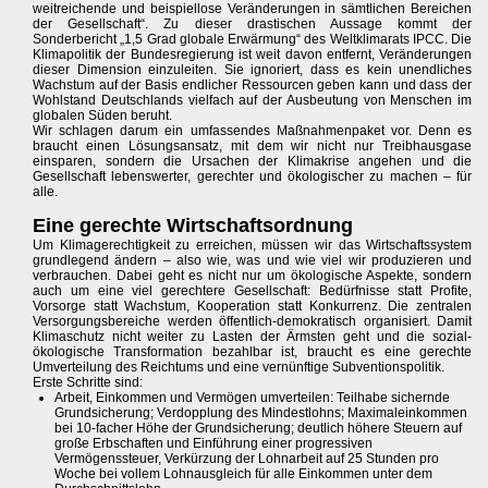
weitreichende und beispiellose Veränderungen in sämtlichen Bereichen
der Gesellschaft“. Zu dieser drastischen Aussage kommt der
Sonderbericht „1,5 Grad globale Erwärmung“ des Weltklimarats IPCC. Die
Klimapolitik der Bundesregierung ist weit davon entfernt, Veränderungen
dieser Dimension einzuleiten. Sie ignoriert, dass es kein unendliches
Wachstum auf der Basis endlicher Ressourcen geben kann und dass der
Wohlstand Deutschlands vielfach auf der Ausbeutung von Menschen im
globalen Süden beruht.
Wir schlagen darum ein umfassendes Maßnahmenpaket vor. Denn es
braucht einen Lösungsansatz, mit dem wir nicht nur Treibhausgase
einsparen, sondern die Ursachen der Klimakrise angehen und die
Gesellschaft lebenswerter, gerechter und ökologischer zu machen – für
alle.
Eine gerechte Wirtschaftsordnung
Um Klimagerechtigkeit zu erreichen, müssen wir das Wirtschaftssystem
grundlegend ändern – also wie, was und wie viel wir produzieren und
verbrauchen. Dabei geht es nicht nur um ökologische Aspekte, sondern
auch um eine viel gerechtere Gesellschaft: Bedürfnisse statt Profite,
Vorsorge statt Wachstum, Kooperation statt Konkurrenz. Die zentralen
Versorgungsbereiche werden öffentlich-demokratisch organisiert. Damit
Klimaschutz nicht weiter zu Lasten der Ärmsten geht und die sozial-
ökologische Transformation bezahlbar ist, braucht es eine gerechte
Umverteilung des Reichtums und eine vernünftige Subventionspolitik.
Erste Schritte sind:
Arbeit, Einkommen und Vermögen umverteilen: Teilhabe sichernde
Grundsicherung; Verdopplung des Mindestlohns; Maximaleinkommen
bei 10-facher Höhe der Grundsicherung; deutlich höhere Steuern auf
große Erbschaften und Einführung einer progressiven
Vermögenssteuer, Verkürzung der Lohnarbeit auf 25 Stunden pro
Woche bei vollem Lohnausgleich für alle Einkommen unter dem