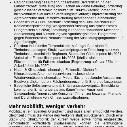
Regionalisierung des Ernährungssystems: Diversifizierung der
Landwirtschaft; Zuweisung von Flächen an kleine Betriebe; Förderung
geschlossener Verarbeitungsketten im 100-km-Radius; Förderung
nichtkommerzieller lokaler Verteilungsstrukturen; Entprivatisierung der
Agrarkonzerne und Existenzsicherung bestehender Kleinbetriebe;
Bodenschutz & Humusaufbau: Förderung des Humusaufbaus zur
Kohlenstoffspeicherung; Weitgehender Ausstieg aus synthetischen
Düngemitteln bis 2050; Forschung zu bodenaufbauenden Methoden;
Anerkennung und Ausweitung von Agroforstsystemen; Programme
gegen Bodenerosion; Neuausrichtung der Ausbildungsprogramme auf
Agrarökologie;
Rückbau industrieller Tierproduktion: sofortiger Bausstopp für
Tierindustrieanlagen, Strukturwandelprogramm für bislang stark von
Tierindustrie dominierte Regionen, Stopp aller Gülle-Importe bis 2021,
Verbot aller Futtermittelimporte bis 2025, jährlich sinkende
Flächenquoten für Futtermittelanbau (Begrenzung auf max. 15% der
Ackerflächen bis 2050);
Natur- & Klimaschutz: ehemalige Futtermittelflächen für
Klimaschutzmaßnahmen reservieren, insbesondere
Wiedervernässung ehemaliger Moore; flächendeckender Ausbau von
Biodiversitätskorridoren; Flächenbegrenzung für Energiepflanzenbau;
Bäuerliche Selbstverwaltung & Ernährungssouveränität: Einrichtung
kommunaler Ernährungsräte aus Bäuer*innen, Agrar- und
Saisonarbeiter*innen sowie Konsument*innen zur bezahlten Planung
und Durchführung von Klimaschutzmaßnahmen.
Mehr Mobilität, weniger Verkehr
Mobilität ist ein soziales Grundrecht und muss allen ermöglicht werden.
Gleichzeitig muss die Menge des Verkehrs stark zurückgehen. Durch eine
Stadt- und Strukturpolitik der kurzen Wege sowie richtig eingesetzte,
demokratisch kontrollierte Digitalisierung können die ‘erzwungene