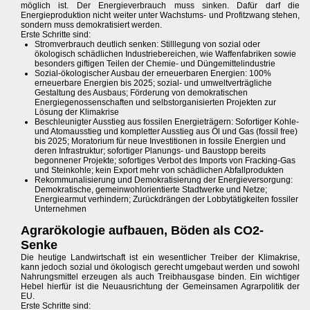
möglich ist. Der Energieverbrauch muss sinken. Dafür darf die
Energieproduktion nicht weiter unter Wachstums- und Profitzwang stehen,
sondern muss demokratisiert werden.
Erste Schritte sind:
Stromverbrauch deutlich senken: Stilllegung von sozial oder
ökologisch schädlichen Industriebereichen, wie Waffenfabriken sowie
besonders giftigen Teilen der Chemie- und Düngemittelindustrie
Sozial-ökologischer Ausbau der erneuerbaren Energien: 100%
erneuerbare Energien bis 2025; sozial- und umweltverträgliche
Gestaltung des Ausbaus; Förderung von demokratischen
Energiegenossenschaften und selbstorganisierten Projekten zur
Lösung der Klimakrise
Beschleunigter Ausstieg aus fossilen Energieträgern: Sofortiger Kohle-
und Atomausstieg und kompletter Ausstieg aus Öl und Gas (fossil free)
bis 2025; Moratorium für neue Investitionen in fossile Energien und
deren Infrastruktur; sofortiger Planungs- und Baustopp bereits
begonnener Projekte; sofortiges Verbot des Imports von Fracking-Gas
und Steinkohle; kein Export mehr von schädlichen Abfallprodukten
Rekommunalisierung und Demokratisierung der Energieversorgung:
Demokratische, gemeinwohlorientierte Stadtwerke und Netze;
Energiearmut verhindern; Zurückdrängen der Lobbytätigkeiten fossiler
Unternehmen
Agrarökologie aufbauen, Böden als CO2-
Senke
Die heutige Landwirtschaft ist ein wesentlicher Treiber der Klimakrise,
kann jedoch sozial und ökologisch gerecht umgebaut werden und sowohl
Nahrungsmittel erzeugen als auch Treibhausgase binden. Ein wichtiger
Hebel hierfür ist die Neuausrichtung der Gemeinsamen Agrarpolitik der
EU.
Erste Schritte sind: