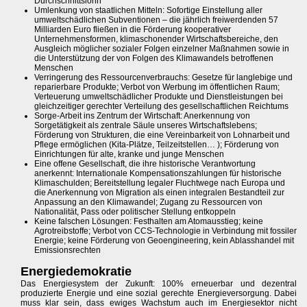
Durchschnittslohn
Umlenkung von staatlichen Mitteln: Sofortige Einstellung aller
umweltschädlichen Subventionen – die jährlich freiwerdenden 57
Milliarden Euro fließen in die Förderung kooperativer
Unternehmensformen, klimaschonender Wirtschaftsbereiche, den
Ausgleich möglicher sozialer Folgen einzelner Maßnahmen sowie in
die Unterstützung der von Folgen des Klimawandels betroffenen
Menschen
Verringerung des Ressourcenverbrauchs: Gesetze für langlebige und
reparierbare Produkte; Verbot von Werbung im öffentlichen Raum;
Verteuerung umweltschädlicher Produkte und Dienstleistungen bei
gleichzeitiger gerechter Verteilung des gesellschaftlichen Reichtums
Sorge-Arbeit ins Zentrum der Wirtschaft: Anerkennung von
Sorgetätigkeit als zentrale Säule unseres Wirtschaftslebens;
Förderung von Strukturen, die eine Vereinbarkeit von Lohnarbeit und
Pflege ermöglichen (Kita-Plätze, Teilzeitstellen… ); Förderung von
Einrichtungen für alte, kranke und junge Menschen
Eine offene Gesellschaft, die ihre historische Verantwortung
anerkennt: Internationale Kompensationszahlungen für historische
Klimaschulden; Bereitstellung legaler Fluchtwege nach Europa und
die Anerkennung von Migration als einen integralen Bestandteil zur
Anpassung an den Klimawandel; Zugang zu Ressourcen von
Nationalität, Pass oder politischer Stellung entkoppeln
Keine falschen Lösungen: Festhalten am Atomausstieg; keine
Agrotreibstoffe; Verbot von CCS-Technologie in Verbindung mit fossiler
Energie; keine Förderung von Geoengineering, kein Ablasshandel mit
Emissionsrechten
Energiedemokratie
Das Energiesystem der Zukunft: 100% erneuerbar und dezentral
produzierte Energie und eine sozial gerechte Energieversorgung. Dabei
muss klar sein, dass ewiges Wachstum auch im Energiesektor nicht