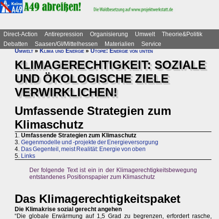
Direct-Action
Antirepression
Organisierung
Umwelt
Theorie&Politik
Debatten
Saasen/GI/Mittelhessen
Materialien
Service
Umwelt
»
Klima und Energie
»
Utopie: Energie von unten
KLIMAGERECHTIGKEIT: SOZIALE
UND ÖKOLOGISCHE ZIELE
VERWIRKLICHEN!
Umfassende Strategien zum
Klimaschutz
1.
Umfassende Strategien zum Klimaschutz
3.
Gegenmodelle und -projekte der Energieversorgung
4.
Das Gegenteil, meist Realität: Energie von oben
5.
Links
Der folgende Text ist ein in der Klimagerechtigkeitsbewegung
entstandenes Positionspapier zum Klimaschutz
Das Klimagerechtigkeitspaket
Die Klimakrise sozial gerecht angehen
“Die globale Erwärmung auf 1,5 Grad zu begrenzen, erfordert rasche,