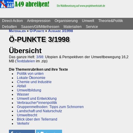
Direct-Action
Antirepression
Organisierung
Umwelt
Theorie&Politik
Debatten
Saasen/GI/Mittelhessen
Materialien
Service
Materialien
»
Ö-Punkte
»
Ausgabe 3/1998
Ö-PUNKTE 3/1998
Übersicht
Das ganze Heft:
3/98:
Utopien & Perspektiven der Umweltbewegung 16,2
MB (
Textdateien
im .zip)
Die Themenrubriken und ihre Texte
Politik von unten
Lokale Ökonomie
Chemie und Industrie
Abfall
Umweltbildung
Wasser
Umwelt und Entwicklung
Verbraucher*innenpolitik
Gruppenmethoden: Tipps zum Schnorren
Landschaft und Naturschutz
Umweltrecht
Blick über den Tellerrand
Verkehr