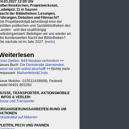
24.03.2027 12:00 Uhr
in/bei Reiskirchen, Projektwerkstatt,
Ludwigstr. 11 in Saasen
Nacht der Bibliotheken: Lesungen,
Führungen, Debatten und Filmnacht?
Die Projektwerkstatt beherbergt eine der
größten politischen und Sachbibliotheken des
Landes - und das unabhängig
selbstorganisiert. Beteiligen wir uns wieder an
der bundesweiten Nacht der Bibliotheken?
Die nächste ist im Jahr 2027.
[mehr]
Weiterlesen
Kreis Gießen: B49-Neubau verhindern
++
Neues Buch:
Die Demokratie überwinden,
bevor sie sich selbst abschafft
++ Nichts mehr
verpassen:
Mailverteiler&Chats
Neue Mobilnr.: 015511439808), Festnetz
bleibt 06401-903283
BUSSE, TRANSPORTER, AKTIONSMOBILE
- INFOS & VERLEIH
Busse und Transporter
ORGANISIERUNGSARBEITEN RUND UM
AKTIONEN
Infrastruktur auf Aktionen
PLEITEN, PECH UND PANNEN