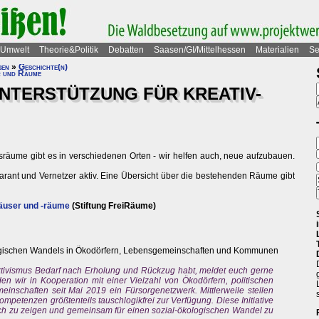
Umwelt
Theorie&Politik
Debatten
Saasen/GI/Mittelhessen
Materialien
Se
sen
»
Geschichte(n)
 und Räume
UNTERSTÜTZUNG FÜR KREATIV-
nsräume gibt es in verschiedenen Orten - wir helfen auch, neue aufzubauen.
Garant und Vernetzer aktiv. Eine Übersicht über die bestehenden Räume gibt
äuser und -räume
(Stiftung FreiRäume)
ogischen Wandels in Ökodörfern, Lebensgemeinschaften und Kommunen
tivismus Bedarf nach Erholung und Rückzug habt, meldet euch gerne
en wir in Kooperation mit einer Vielzahl von Ökodörfern, politischen
nschaften seit Mai 2019 ein Fürsorgenetzwerk. Mittlerweile stellen
mpetenzen größtenteils tauschlogikfrei zur Verfügung. Diese Initiative
ch zu zeigen und gemeinsam für einen sozial-ökologischen Wandel zu