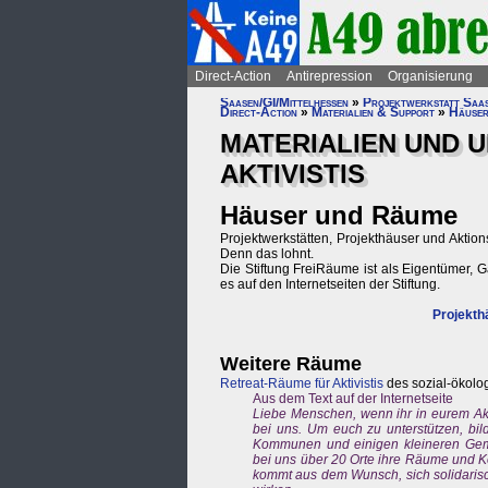
Direct-Action
Antirepression
Organisierung
Saasen/GI/Mittelhessen
»
Projektwerkstatt Saa
Direct-Action
»
Materialien & Support
»
Häuser
MATERIALIEN UND 
AKTIVISTIS
Häuser und Räume
Projektwerkstätten, Projekthäuser und Aktio
Denn das lohnt.
Die Stiftung FreiRäume ist als Eigentümer, 
es auf den Internetseiten der Stiftung.
Projekth
Weitere Räume
Retreat-Räume für Aktivistis
des sozial-ökol
Aus dem Text auf der Internetseite
Liebe Menschen, wenn ihr in eurem Ak
bei uns. Um euch zu unterstützen, bild
Kommunen und einigen kleineren Gemei
bei uns über 20 Orte ihre Räume und Ko
kommt aus dem Wunsch, sich solidaris