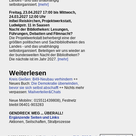
Landes - und das unabhängig
selbstorganisiert.
[mehr]
Freitag, 23.04.2027 17:00 bis Mittwoch,
24.03.2027 12:00 Uhr
in/bei Reiskirchen, Projektwerkstatt,
Ludwigstr. 11 in Saasen
Nacht der Bibliotheken: Lesungen,
Führungen, Debatten und Filmnacht?
Die Projektwerkstatt beherbergt eine der
größten politischen und Sachbibliotheken des
Landes - und das unabhängig
selbstorganisiert. Beteiligen wir uns wieder an
der bundesweiten Nacht der Bibliotheken?
Die nächste ist im Jahr 2027.
[mehr]
Weiterlesen
Kreis Gießen: B49-Neubau verhindern
++
Neues Buch:
Die Demokratie überwinden,
bevor sie sich selbst abschafft
++ Nichts mehr
verpassen:
Mailverteiler&Chats
Neue Mobilnr.: 015511439808), Festnetz
bleibt 06401-903283
GENDRECK WEG ... ÜBERALL!
Ergänzende Seiten und Links
Aktionen, Seilschaften, Strafprozesse