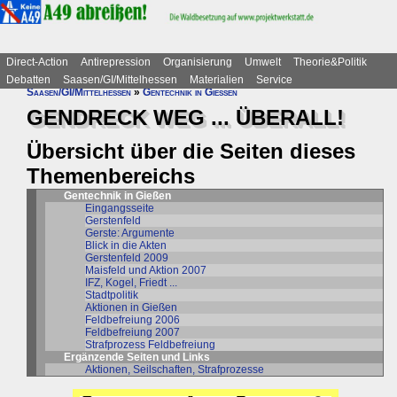
Direct-Action
Antirepression
Organisierung
Umwelt
Theorie&Politik
Debatten
Saasen/GI/Mittelhessen
Materialien
Service
Saasen/GI/Mittelhessen
»
Gentechnik in Gießen
GENDRECK WEG ... ÜBERALL!
Übersicht über die Seiten dieses
Themenbereichs
Gentechnik in Gießen
Eingangsseite
Gerstenfeld
Gerste: Argumente
Blick in die Akten
Gerstenfeld 2009
Maisfeld und Aktion 2007
IFZ, Kogel, Friedt ...
Stadtpolitik
Aktionen in Gießen
Feldbefreiung 2006
Feldbefreiung 2007
Strafprozess Feldbefreiung
Ergänzende Seiten und Links
Aktionen, Seilschaften, Strafprozesse