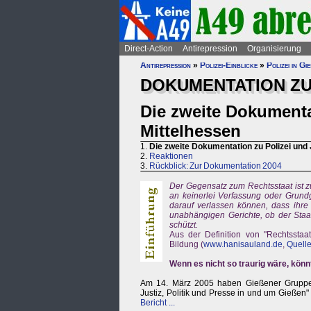
Direct-Action
Antirepression
Organisierung
Antirepression
»
Polizei-Einblicke
»
Polizei in G
DOKUMENTATION ZU 
Die zweite Dokumentat
Mittelhessen
1.
Die zweite Dokumentation zu Polizei und 
2.
Reaktionen
3.
Rückblick: Zur Dokumentation 2004
Der Gegensatz zum Rechtsstaat ist zum
an keinerlei Verfassung oder Grundg
darauf verlassen können, dass ihre
unabhängigen Gerichte, ob der Staa
schützt.
Aus der Definition von "Rechtsstaat
Bildung (
www.hanisauland.de
,
Quelle
Wenn es nicht so traurig wäre, könnt
Am 14. März 2005 haben Gießener Gruppen
Justiz, Politik und Presse in und um Gießen
Bericht ...