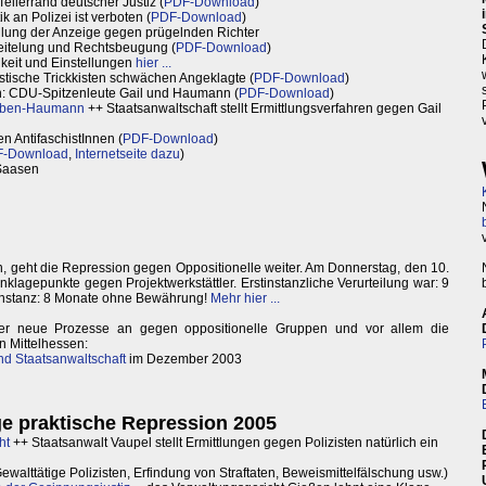
ellerrand deutscher Justiz (
PDF-Download
)
k an Polizei ist verboten (
PDF-Download
)
llung der Anzeige gegen prügelnden Richter
ereitelung und Rechtsbeugung (
PDF-Download
)
keit und Einstellungen
hier ...
tische Trickkisten schwächen Angeklagte (
PDF-Download
)
en: CDU-Spitzenleute Gail und Haumann (
PDF-Download
)
ben-Haumann
++ Staatsanwaltschaft stellt Ermittlungsverfahren gegen Gail
en AntifaschistInnen (
PDF-Download
)
-Download
,
Internetseite dazu
)
 Saasen
n, geht die Repression gegen Oppositionelle weiter. Am Donnerstag, den 10.
nklagepunkte gegen Projektwerkstättler. Erstinstanzliche Verurteilung war: 9
 Instanz: 8 Monate ohne Bewährung!
Mehr hier ...
er neue Prozesse an gegen oppositionelle Gruppen und vor allem die
in Mittelhessen:
nd Staatsanwaltschaft
im Dezember 2003
ige praktische Repression 2005
ht
++ Staatsanwalt Vaupel stellt Ermittlungen gegen Polizisten natürlich ein
ewalttätige Polizisten, Erfindung von Straftaten, Beweismittelfälschung usw.)