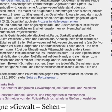
 der Gesinnungsjustiz
... das Verwaltungsgericht Gießen lehnt eine Klage
lassen, das Amtsgericht erfand "heftige Gegenwehr" des Opfers usw.!
prügelt wird, kassiert eine Anzeige wegen Widerstand oder auch
isten immer. Das macht die prügelnden Uniformträger noch sicherer, einfach
elten, z.B. wenn zufällig jemand das Geschehen fotografiert und dann auch
hier: Die Bullen hatten natürlich schon Anzeige erstattet gegen ihr Opfer
5
(S. 2). Dazu läuft auch ein
Prozess in Halle gegen einen
iert und dann natürlich angezeigt wurde - das Justiznachspiel ist selbst ein
tiz zu den widerlichsten Erscheinungsformen von Herrschaft gehört.
er in der Projektwerkstatt
chts Gerichtsgebäude attackiert mit Farbe, Stinkeflüssigkeit usw. Die
en 20km zwischen Gießen und Saasen aus. Anhaltspunkte dafür, warum sie
ufall es will, treffen Polizeiwagen auf Feldwegen Lindenstruths (ein Dorf vor
ie haben vor allem Hänger und Fahrradtaschen voll Essen dabei. Und dem
ern stammt (bei der Uhrzeit - nach Mitternacht - auch anders kaum
immt beide fest und schafft sie ins Polizeipräsidium. Für viele Spezialkräfte
ist Heiligabend vorbei. Notfallanruf auf dem Handy und sie müssen zum
tsteht und endet mit der Freilassung, aber zudem noch einer
inem Bekenni-Schreiben suchen. Sagen sie jedenfalls. Sie nehmen aber
t der ganze Kram - die Staatsanwaltschaft stellt alles kleinlaut ein und
nd dem wahnhaften Polizeitreiben gegen Projektwerkstättler im Anschluss
, 31.1.2006), siehe
Seite zu Polizeigewalt ...
 blanke Hohn
die Anführer der größten Gewalttruppen, die Stadt und Land zu bieten
 Herrscher über die Fälscher- und Prügelgarden in Mittelhessen
ans Schneider von der Polizei-Fachhochschule in Gießen ... Ausbilder