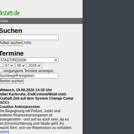
rvice
Suchen
Hilfe
Termine
vergangene Termine anzeigen
Mittwoch, 19.08.2026 14:30 Uhr
in/bei Karlsruhe, EndCement/Wald-statt-
Asphalt-Zelt auf dem System Change Camp
(SCC)
Kreative Antirepression
Die Begegnung mit Polizei, Justiz und
anderen Repressionsorganen ist
unangenehm - und soll es auch sein, da es
um Einschüchterung und Strafe geht. Es
macht Sinn, sich vor Repression zu schützen.
[mehr]