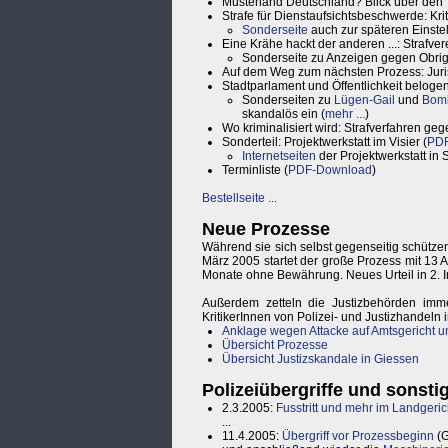
Musterland Deutschland? Blick über den T
Strafe für Dienstaufsichtsbeschwerde: Kriti
Sonderseite
auch zur späteren Einste
Eine Krähe hackt der anderen ...: Strafv
Sonderseite zu Anzeigen gegen Obrig
Auf dem Weg zum nächsten Prozess: Juris
Stadtparlament und Öffentlichkeit belog
Sonderseiten zu
Lügen-Gail
und
Bom
skandalös ein (
mehr ...
)
Wo kriminalisiert wird: Strafverfahren geg
Sonderteil: Projektwerkstatt im Visier (
PDF
Internetseiten
der Projektwerkstatt in
Terminliste (
PDF-Download
)
Bestellseite ...
Neue Prozesse
Während sie sich selbst gegenseitig schütze
März 2005 startet der große Prozess mit 13 A
Monate ohne Bewährung. Neues Urteil in 2.
Außerdem zetteln die Justizbehörden imm
KritikerInnen von Polizei- und Justizhandeln 
Anklage wegen Attacke auf Amtsgericht u
Übersicht Prozesse
Übersicht Justizskandale in Giessen
Polizeiübergriffe und sonst
2.3.2005:
Fusstritt und mehr im Landgeric
...
11.4.2005:
Übergriff vor Prozessbeginn
(G