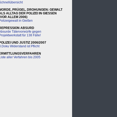
Schnellübersicht
MORDE, PRÜGEL, DROHUNGEN: GEWALT
ALS ALLTAG DER POLIZEI IN GIESSEN
(VOR ALLEM 2006)
Polizeigewalt in Gießen
REPRESSION ABSURD
Absurde Tätervorwürfe gegen
Projektwerkstatt für 138 Fälle!
POLIZEI UND JUSTIZ 2006/2007
3.Doku Widerstand ist Pflicht
ERMITTLUNGSVERFAHREN
Liste aller Verfahren bis 2005