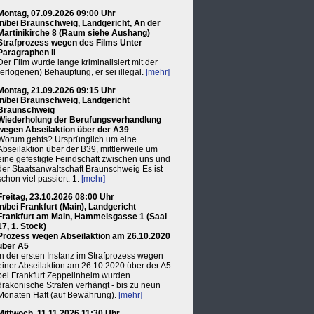
Montag, 07.09.2026 09:00 Uhr
in/bei Braunschweig, Landgericht, An der
Martinikirche 8 (Raum siehe Aushang)
Strafprozess wegen des Films Unter
Paragraphen II
Der Film wurde lange kriminalisiert mit der
(erlogenen) Behauptung, er sei illegal.
[mehr]
Montag, 21.09.2026 09:15 Uhr
in/bei Braunschweig, Landgericht
Braunschweig
Wiederholung der Berufungsverhandlung
wegen Abseilaktion über der A39
Worum gehts? Ursprünglich um eine
Abseilaktion über der B39, mittlerweile um
eine gefestigte Feindschaft zwischen uns und
der Staatsanwaltschaft Braunschweig Es ist
schon viel passiert: 1.
[mehr]
Freitag, 23.10.2026 08:00 Uhr
in/bei Frankfurt (Main), Landgericht
Frankfurt am Main, Hammelsgasse 1 (Saal
17, 1. Stock)
Prozess wegen Abseilaktion am 26.10.2020
über A5
In der ersten Instanz im Strafprozess wegen
einer Abseilaktion am 26.10.2020 über der A5
bei Frankfurt Zeppelinheim wurden
drakonische Strafen verhängt - bis zu neun
Monaten Haft (auf Bewährung).
[mehr]
Mittwoch, 11.11.2026 11:30 Uhr