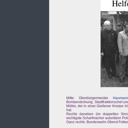
Mitte: Oberbürgermeister
Hauman
Bombendrohung. Stadtfraktionschef und
Möller, der in einer Gießener Kneipe 
hat.
Rechts daneben (im doppelten Sinn
wichtigste Scharfmacher autoritärer Pol
Ganz rechts: Bundeswehr-Oberst Folkert