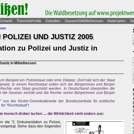
Umwelt
Theorie&Politik
Debatten
Saasen/GI/Mittelhessen
Materialien
Se
ießen
POLIZEI UND JUSTIZ 2005
ion zu Polizei und Justiz in
Justiz in Mittelhessen
 Beispiel ein Polizeistaat oder eine Diktatur. Dort hält sich der Staat
esetz. In einem Rechtsstaat sollen sich die Bürgerinnen und Bürger
 Rechte vom Staat geschützt werden. In Deutschland überprüfen die
t die Gesetze einhält und die Rechte seiner Bürgerinnen und Bürger
" von der Kinder-Demokratieseite der Bundeszentrale für politische
 für "Rechtsstaat"
)
e mensch drüber lachen .... die Wirklichkeit sieht anders aus:
 die "2. Dokumentation zu Polizei,
" vorgelegt. Siehe dazu den folgenden