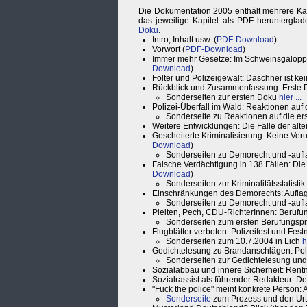
Die Dokumentation 2005 enthält mehrere Kap
das jeweilige Kapitel als PDF heruntergla
Doku
.
Intro, Inhalt usw. (
PDF-Download
)
Vorwort (
PDF-Download
)
Immer mehr Gesetze: Im Schweinsgalopp z
Download
)
Folter und Polizeigewalt: Daschner ist kein
Rückblick und Zusammenfassung: Erste 
Sonderseiten zur ersten Doku
hier ...
Polizei-Überfall im Wald: Reaktionen auf
Sonderseite zu Reaktionen auf die e
Weitere Entwicklungen: Die Fälle der alte
Gescheiterte Kriminalisierung: Keine Veru
Download
)
Sonderseiten zu Demorecht und -auf
Falsche Verdächtigung in 138 Fällen: Die K
Download
)
Sonderseiten zur Kriminalitätsstatistik
Einschränkungen des Demorechts: Aufla
Sonderseiten zu Demorecht und -auf
Pleiten, Pech, CDU-RichterInnen: Berufu
Sonderseiten zum ersten Berufungsp
Flugblätter verboten: Polizeifest und Fest
Sonderseiten zum 10.7.2004 in Lich
h
Gedichtelesung zu Brandanschlägen: Poliz
Sonderseiten zur Gedichtelesung un
Sozialabbau und innere Sicherheit: Rent
Sozialrassist als führender Redakteur: D
"Fuck the police" meint konkrete Person: 
Sonderseite
zum Prozess und den Urt