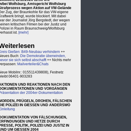
in/bei Wolfsburg, Amtsgericht Wolfsburg
Strafprozess wegen Aktion auf VW-Gelände
Der Zug, der Braunkohle für das VW-eigene
Kraftwerk bringt, wurde blockiert. Mit dabei
war der Journalist Jörg Bergstedt, der wegen
seinen kritischen Filmen bei der Justiz und
Polizei in Raum Braunschweig/Wolfsburg
verhasst ist.
[mehr]
Weiterlesen
Kreis Gießen: B49-Neubau verhindern
++
Neues Buch:
Die Demokratie überwinden,
bevor sie sich selbst abschafft
++ Nichts mehr
verpassen:
Mailverteiler&Chats
Neue Mobilnr.: 015511439808), Festnetz
bleibt 06401-903283
AKTIONEN UND REAKTIONEN NACH DEN
DOKUMENTATIONEN UND VORGÄNGEN
Präsentation der 2004er-Dokumentation
MORDEN, PRÜGELN, DROHEN, FÄLSCHEN
DIE POLIZEI IN GIESSEN UND ANDERSWO
Einleitung
DOKUMENTATION VON FÄLSCHUNGEN,
ERFINDUNGEN UND HETZE DURCH
PRESSE, POLITIK, POLIZEI UND JUSTIZ IN
UND UM GIESSEN 2004