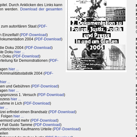
itel. Durch Anklicken des Links kann
den werden.
Download der gesamten
um autoritären Staat (
PDF-
 Einzelfall! (
PDF-Download
)
Dokumentation 2004 (
PDF-Download
)
 die Doku 2004 (
PDF-Download
)
rste Doku
hier ...
n Doku (
PDF-Download
)
rteilung für Demonstrationen (
PDF-
lagen
hier ...
riminalitätsstatistik 2004 (
PDF-
hier ...
gen und Gebühren (
PDF-Download
)
lagen
hier ...
ngsprozess 1. Versuch (
PDF-Download
)
rozess
hier ...
nahme in Lich (
PDF-Download
)
ier ...
ei erfindet einen Brandsatz (
PDF-Download
)
d Folgen
hier ...
nermord und mehr (
PDF-Download
)
er Fall Guido Tamme (
PDF-Download
)
Amtsrichterin Kaufmanns Urteile (
PDF-Download
)
eilen