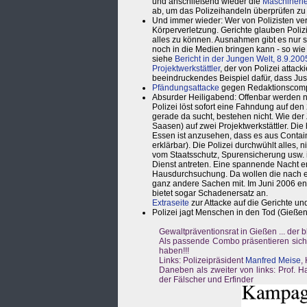
und anschließend wieder die
Maschinerie
ab, um das Polizeihandeln überprüfen zu 
Und immer wieder: Wer von Polizisten ver
Körperverletzung. Gerichte glauben Poliz
alles zu können. Ausnahmen gibt es nur s
noch in die Medien bringen kann - so wie 
siehe
Bericht in der Jungen Welt, 8.9.200
Projektwerkstättler
, der von Polizei attack
beeindruckendes Beispiel dafür, dass Jus
Pfändungsattacke
gegen Redaktionscomput
Absurder Heiligabend: Offenbar werden na
Polizei löst sofort eine Fahndung auf d
gerade da sucht, bestehen nicht. Wie der Z
Saasen) auf zwei Projektwerkstättler. D
Essen ist anzusehen, dass es aus Contain
erklärbar). Die Polizei durchwühlt alles, n
vom Staatsschutz, Spurensicherung usw. 
Dienst antreten. Eine spannende Nacht en
Hausdurchsuchung. Da wollen die nach e
ganz andere Sachen mit. Im Juni 2006 ende
bietet sogar Schadenersatz an.
Extraseite
zur Attacke auf die Gerichte u
Polizei jagt Menschen in den Tod (Gießen
Gewaltpräventionsrat in Gießen ... der
Als passende Combo präsentieren sich 
haben!!!
Links: Polizeipräsident
Manfred Meise
,
Daneben als zweiter von links: Prof. H
der Fälscher und Erfinder