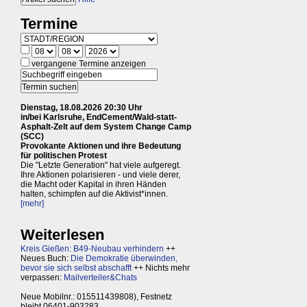
Termine
vergangene Termine anzeigen
Dienstag, 18.08.2026 20:30 Uhr
in/bei Karlsruhe, EndCement/Wald-statt-
Asphalt-Zelt auf dem System Change Camp
(SCC)
Provokante Aktionen und ihre Bedeutung
für politischen Protest
Die "Letzte Generation" hat viele aufgeregt.
Ihre Aktionen polarisieren - und viele derer,
die Macht oder Kapital in ihren Händen
halten, schimpfen auf die Aktivist*innen.
[mehr]
Weiterlesen
Kreis Gießen: B49-Neubau verhindern
++
Neues Buch:
Die Demokratie überwinden,
bevor sie sich selbst abschafft
++ Nichts mehr
verpassen:
Mailverteiler&Chats
Neue Mobilnr.: 015511439808), Festnetz
bleibt 06401-903283