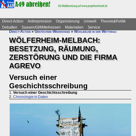
Direct-Action
Antirepression
Organisierung
Umwelt
Theorie&Politik
Debatten
Saasen/GI/Mittelhessen
Materialien
Service
Direct-Action
»
Gentechnik-Widerstand
»
Wühlmäuse in der Wetterau
WÖLFERHEIM-MELBACH:
BESETZUNG, RÄUMUNG,
ZERSTÖRUNG UND DIE FIRMA
AGREVO
Versuch einer
Geschichtsschreibung
1.
Versuch einer Geschichtsschreibung
2.
Chronologie in Daten