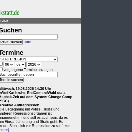
rvice
Suchen
Hilfe
Termine
vergangene Termine anzeigen
Mittwoch, 19.08.2026 14:30 Uhr
in/bei Karlsruhe, EndCement/Wald-statt-
Asphalt-Zelt auf dem System Change Camp
(SCC)
Kreative Antirepression
Die Begegnung mit Polizei, Justiz und
anderen Repressionsorganen ist
unangenehm - und soll es auch sein, da es
um Einschüchterung und Strafe geht. Es
macht Sinn, sich vor Repression zu schützen.
[mehr]