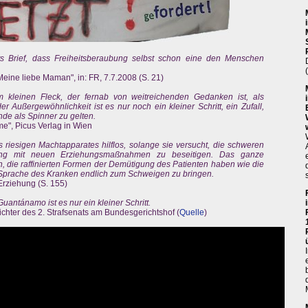
ts Brief, dass Freiheitsberaubung selbst schon eine den Menschen
ine liebe Maman", in: FR, 7.7.2008 (S. 21)
em kleinen Fleck, der fernab von weitreichenden Gedanken ist, als
 Außergewöhnlichkeit ist es nur noch ein kleiner Schritt, ein Zufall,
de als Spinner zu gelten.
e", Picus Verlag in Wien
res riesigen Machtapparates hilflos, solange sie versucht, die schweren
hung mit neuen Erziehungsmaßnahmen zu beseitigen. Das ganze
en, die raffinierten Formen der Demütigung des Patienten haben wie die
e Sprache des Kranken endlich zum Schweigen zu bringen.
Erziehung (S. 155)
ntánamo ist es nur ein kleiner Schritt.
chter des 2. Strafsenats am Bundesgerichtshof (
Quelle
)