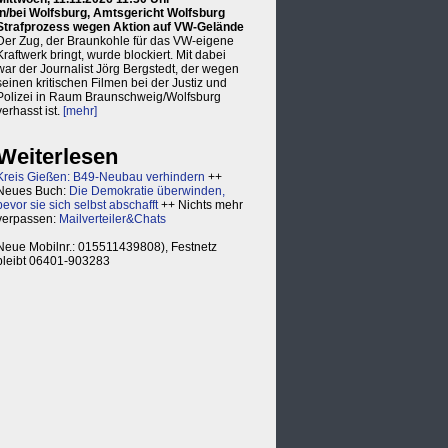
in/bei Wolfsburg, Amtsgericht Wolfsburg
Strafprozess wegen Aktion auf VW-Gelände
Der Zug, der Braunkohle für das VW-eigene
Kraftwerk bringt, wurde blockiert. Mit dabei
war der Journalist Jörg Bergstedt, der wegen
seinen kritischen Filmen bei der Justiz und
Polizei in Raum Braunschweig/Wolfsburg
verhasst ist.
[mehr]
Weiterlesen
Kreis Gießen: B49-Neubau verhindern
++
Neues Buch:
Die Demokratie überwinden,
bevor sie sich selbst abschafft
++ Nichts mehr
verpassen:
Mailverteiler&Chats
Neue Mobilnr.: 015511439808), Festnetz
bleibt 06401-903283