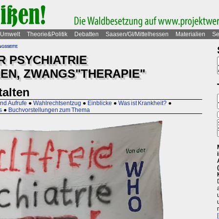
Umwelt
Theorie&Politik
Debatten
Saasen/GI/Mittelhessen
Materialien
Se
gsseite
 PSYCHIATRIE
REN, ZWANGS"THERAPIE"
talten
nd Aufrufe
●
Wahlrechtsentzug
●
Einblicke
●
Was ist Krankheit?
●
s
●
Buchvorstellungen zum Thema