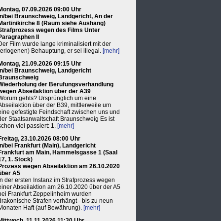
Montag, 07.09.2026 09:00 Uhr
in/bei Braunschweig, Landgericht, An der
Martinikirche 8 (Raum siehe Aushang)
Strafprozess wegen des Films Unter
Paragraphen II
Der Film wurde lange kriminalisiert mit der
(erlogenen) Behauptung, er sei illegal.
[mehr]
Montag, 21.09.2026 09:15 Uhr
in/bei Braunschweig, Landgericht
Braunschweig
Wiederholung der Berufungsverhandlung
wegen Abseilaktion über der A39
Worum gehts? Ursprünglich um eine
Abseilaktion über der B39, mittlerweile um
eine gefestigte Feindschaft zwischen uns und
der Staatsanwaltschaft Braunschweig Es ist
schon viel passiert: 1.
[mehr]
Freitag, 23.10.2026 08:00 Uhr
in/bei Frankfurt (Main), Landgericht
Frankfurt am Main, Hammelsgasse 1 (Saal
17, 1. Stock)
Prozess wegen Abseilaktion am 26.10.2020
über A5
In der ersten Instanz im Strafprozess wegen
einer Abseilaktion am 26.10.2020 über der A5
bei Frankfurt Zeppelinheim wurden
drakonische Strafen verhängt - bis zu neun
Monaten Haft (auf Bewährung).
[mehr]
Mittwoch, 11.11.2026 11:30 Uhr