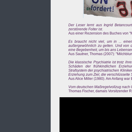
Der Leser lernt aus Ingrid Betancour
zerstörende Folter ist.
Aus einer Rezension des Buches von "Me
Es braucht nicht viel, um in ... ein
außergewöhnlich zu gelten. Und von der
eine Begebenheit, um bis ans Lebensen
Aus Sautner, Thomas (2007): "Milchblum
Die klassische Psychiatrie ist trotz ih
Schäden der frühkindlichen Erzie
Strafsystem der psychiatrischen Klinik
Erziehung zum Ziel, die verschlüsselt
Aus Alice Miller (1980). Am Anfang war 
Vom deutschen Maßregelvollzug nach Gua
Thomas Fischer, damals Vorsitzender Ri