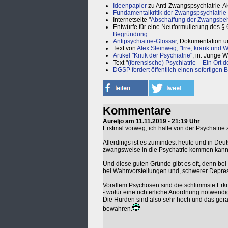
Ideenpapier
zu Anti-Zwangspsychiatrie-A
Fundamentalkritik der Zwangspsychiatrie
Internetseite "
Abschaffung der Zwangsbe
Entwürfe für eine Neuformulierung des § 
Begründung
Antipsychiatrie-Glossar
, Dokumentation und
Text von
Alex Steinweg, "Irre, krank und 
Artikel "Kritik der Psychiatrie"
, in: Junge W
Text "
(forensische) Psychiatrie – Ein Ort d
DGSP fordert öffentlich einen sofortigen 
Kommentare
Aureljo am 11.11.2019 - 21:19 Uhr
Erstmal vorweg, ich halte von der Psychatrie a
Allerdings ist es zumindest heute und in De
zwangsweise in die Psychatrie kommen kann
Und diese guten Gründe gibt es oft, denn bei v
bei Wahnvorstellungen und, schwerer Depre
Vorallem Psychosen sind die schlimmste Erkrank
- wofür eine richterliche Anordnung notwendig 
Die Hürden sind also sehr hoch und das ger
bewahren.