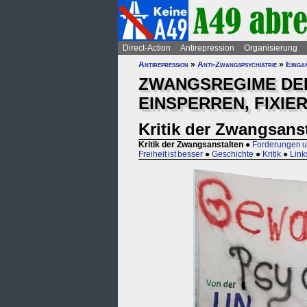
Direct-Action
Antirepression
Organisierung
Antirepression
»
Anti-Zwangspsychiatrie
»
Eingan
ZWANGSREGIME DER
EINSPERREN, FIXIE
Kritik der Zwangsans
Kritik der Zwangsanstalten
●
Forderungen u
Freiheit ist besser
●
Geschichte
●
Kritik
●
Link