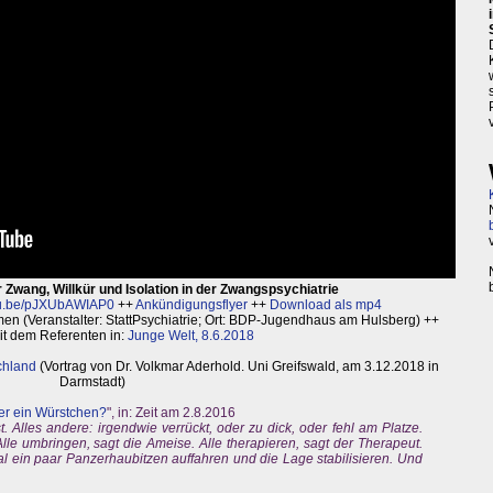
er Zwang, Willkür und Isolation in der Zwangspsychiatrie
u.be/pJXUbAWIAP0
++
Ankündigungsflyer
++
Download als mp4
en (Veranstalter: StattPsychiatrie; Ort: BDP-Jugendhaus am Hulsberg) ++
it dem Referenten in:
Junge Welt, 8.6.2018
chland
(Vortrag von Dr. Volkmar Aderhold. Uni Greifswald, am 3.12.2018 in
Darmstadt)
der ein Würstchen?
", in: Zeit am 2.8.2016
. Alles andere: irgendwie verrückt, oder zu dick, oder fehl am Platze.
le umbringen, sagt die Ameise. Alle therapieren, sagt der Therapeut.
mal ein paar Panzerhaubitzen auffahren und die Lage stabilisieren. Und