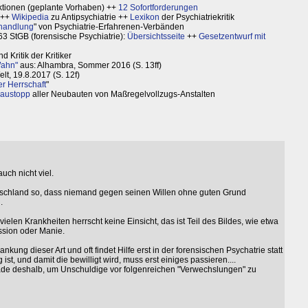
ktionen (geplante Vorhaben) ++
12 Sofortforderungen
++
Wikipedia
zu Antipsychiatrie ++
Lexikon
der Psychiatriekritik
handlung
" von Psychiatrie-Erfahrenen-Verbänden
63 StGB (forensische Psychiatrie):
Übersichtsseite
++
Gesetzentwurf mit
 Kritik der Kritiker
Wahn"
aus: Alhambra, Sommer 2016 (S. 13ff)
elt, 19.8.2017 (S. 12f)
er Herrschaft
"
Baustopp
aller Neubauten von Maßregelvollzugs-Anstalten
uch nicht viel.
utschland so, dass niemand gegen seinen Willen ohne guten Grund
.
ielen Krankheiten herrscht keine Einsicht, das ist Teil des Bildes, wie etwa
ssion oder Manie.
ung dieser Art und oft findet Hilfe erst in der forensischen Psychatrie statt
ist, und damit die bewilligt wird, muss erst einiges passieren....
ade deshalb, um Unschuldige vor folgenreichen "Verwechslungen" zu